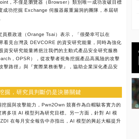
harePoint，不僅是瀏覽器（Browser）類別唯一成功攻破目標
度成功挖掘 Exchange 伺服器嚴重漏洞的團隊，本屆研
。
究員蔡政達（Orange Tsai）表示，「很榮幸可以在
世界看見台灣及 DEVCORE 的資安研究能量，同時為強化
股資安研究能量將挹注我們的主動式產品安全研究服務
rity Research，OPSR），從攻擊者視角挖掘產品高風險的攻擊
攻擊路徑』與『實際業務衝擊』，協助企業深化產品安
漏洞挖掘，研究員判斷仍是決勝關鍵
洞挖掘與攻擊能力，Pwn2Own 競賽作為白帽駭客實力的
將多項 AI 模型列為研究目標。另一方面，針對 AI 模
DI 在每月安全報告中亦指出，AI 模型的興起大幅提升