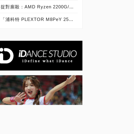
捉對廝殺：AMD Ryzen 2200G/2400G VS Intel Core i3-8100/i5-8400
「浦科特 PLEXTOR M8PeY 256GB、512GB、1TB」實測開箱，玩家級NVMe型PCIe 3.0 x4 SSD效能實測大作戰！