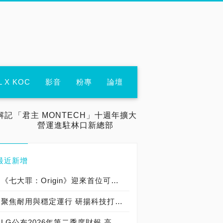
L X KOC
影音
粉專
論壇
解記
「君主 MONTECH」十週年擴大
營運進駐林口新總部
最近新增
《七大罪：Origin》迎來首位可遊玩十誡角色「德里艾利」
聚焦耐用與穩定運行 研揚科技打造新一代 COM Express Type 6 模組
LG公布2026年第二季度財報 高附加價值產品銷售成長與成本競爭力提升，營業獲利年增 147%