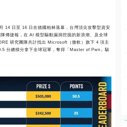
於 5 月 14 日至 16 日在德國柏林落幕，台灣頂尖攻擊型資安
團隊傳捷報，在 AI 模型驅動漏洞挖掘的新浪潮、及全球
 研究團隊共計找出 Microsoft（微軟）旗下 4 項主
 分總積分拿下全球冠軍，奪得「Master of Pwn」駭