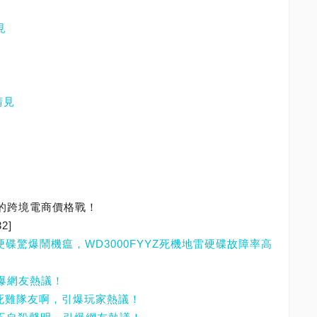
見
請見
來的跨境電商價格戰！
32]
3TB硬碟驚爆鬧機瘟，WD3000FYYZ死機地雷硬碟故障率高
引爆網友熱議！
想當死雞隊友啊，引爆玩家熱議！