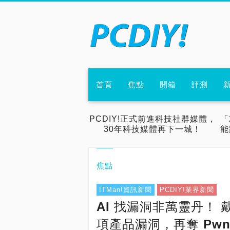
首頁
焦點
開箱
評測
PCDIY!正式前進科技社群媒體，
「
30年科技媒體再下一城！
能
焦點
ITMan!資訊新聞
PCDIY!業界新聞
AI 找漏洞非萬靈丹！ 戴
項產品漏洞，再奪 Pwn