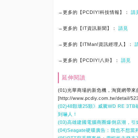
→更多的【PCDIY!科技情報】：
請
→更多的【IT資訊新聞】：
請見
→更多的【ITMan!資訊經理人】：
→更多的【PCDIY!八卦】：
請見
延伸閱讀
(01)光華商場的新危機，淘寶網帶
[http://www.pcdiy.com.tw/detail/52
(02)48顆壞25顆》威騰WD RE 
到嚇人！
(03)高雄建國電腦商圈爆倒店潮，
(04)Seagate硬碟廣告：我也不