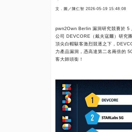
文．圖／陳仁智
2026-05-19 15:48:08
pwn2Own Berlin 漏洞研究競賽
公司 DEVCORE（戴夫寇爾）研究
頂尖白帽駭客激烈競逐之下，DEVCORE
力產品漏洞，憑高達第二名兩倍的 50.5
客大師頭銜！