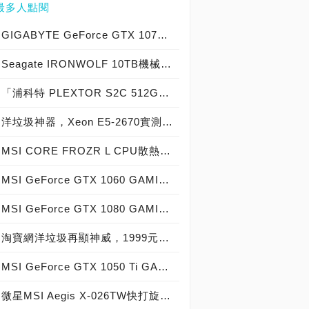
最多人點閱
GIGABYTE GeForce GTX 1070 Xtreme Gaming實測開箱，電競級顯示卡中的頂尖之作！
Seagate IRONWOLF 10TB機械硬碟實測開箱，氦氣填充那嘶狼守護者NAS HDD
「浦科特 PLEXTOR S2C 512GB SSD」實測開箱，超值型固態硬碟中的優質好貨！
洋垃圾神器，Xeon E5-2670實測開箱大作戰！
MSI CORE FROZR L CPU散熱器實測開箱，微星電競產品再添新兵
MSI GeForce GTX 1060 GAMING X 6G實測開箱，玩家級電競顯示卡中的神兵利器！
MSI GeForce GTX 1080 GAMING X 8G實測開箱，史上最強大Pascal自製顯示卡全面來襲！
淘寶網洋垃圾再顯神威，1999元買到8核心16執行緒Xeon E5-2670神器級處理器！
MSI GeForce GTX 1050 Ti GAMING X 4G實測開箱，中階電競顯示卡中的玩家精品！
微星MSI Aegis X-026TW快打旋風V同梱版實測開箱，VR電競桌機的頂尖之作！