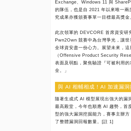
Exchange、Windows 11 與 S
的隊伍，也是自 2021 年以來唯一兩
究成果亦獲頒賽事單一目標最高獎金
此次領軍的 DEVCORE 首席資安研
Pwn2Own 競賽中為台灣爭光，讓
全球資安盡一份心力。展望未來，這
（Offensive Product Secu
表面及弱點，聚焦驗證『可被利用的
全。」
與 AI 相輔相成！AI 加速
隨著生成式 AI 模型展現出強大的漏
最高殿堂，今年也順應 AI 趨勢，首度
型的強大漏洞挖掘能力，賽事主辦方 Z
了整體漏洞回報數量。[註 1]