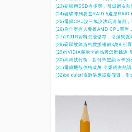
(23)硬碟用SSD有多爽，引爆網友
(24)磁碟陣列要選RAID 5還是RAI
(25)電腦CPU沒三萬沒法玩這遊戲
(26)為什麼有人要推AMD CPU菜
(27)200TB資料怎麼儲存，引爆網
(28)硬碟故障資料救援報價3萬8 引
(29)NVIDIA顯示卡的品牌怎麼挑選
(30)高科技竹筷，對付笨重顯示卡
(31)電腦機殼價格破萬 引爆網友熱
(32)be quiet!電源供應器爆假貨