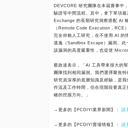
DEVCORE 研究團隊在本屆賽事中
驗證等中間流程。其中，拿下單項最高獎金的
Exchange 的長期研究洞察搭配 
（Remote Code Execution，
完全仰賴人工研究，在不使用 AI 的情
逃逸（Sandbox Escape）漏
該漏洞的高度嚴重性，也促使 Micros
蔡政達表示，「AI 工具帶來很大的
團隊找到相同漏洞。我們選擇聚焦特
研究員深厚的底層知識及經驗，是我
作流及工作時間，但在現階段要真正找
確的挖掘方向。」
→更多的【PCDIY!業界新聞】：
請
→更多的【PCDIY!賣場情報】：
請