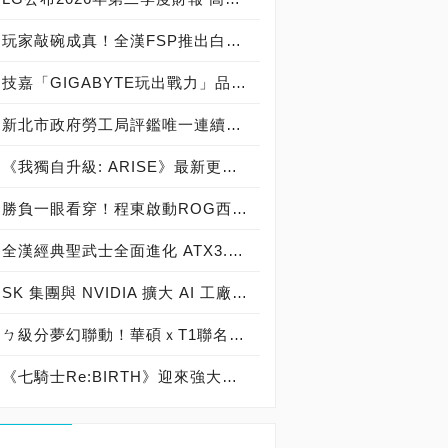
玩家敲碗成真！全漢FSP推出白色 VITA PM MIT 1000W 靜音電源純白上市！ MIT 白金電源首度披上純白戰袍，支援 ATX 3.1、PCIe 5.1，10年保固！
技嘉「GIGABYTE玩出戰力」品牌活動8/3讓玩家「找到專屬配備」
新北市政府勞工局評鑑唯一連續三年獲獎企業！ 宏正三度榮膺新北市政府<友善移工企業>殊榮
《我獨自升級: ARISE》最新更新 成振宇覺醒闇影君主繼承者
勝負一眼看穿！程東啟動ROG西風之神 雙螢幕AI致勝全局
全漢經典聖武士全面進化 ATX3.1，價格不變！FSP VIC BD+ 電競入門最強銅牌電源！ ATX 3.1、全新壓紋線材、登錄享 5 年保固，打造新世代入門電競首選
SK 集團與 NVIDIA 擴大 AI 工廠與次世代記憶體策略合作 規模逾 5,000 億美元的 NVIDIA-SK AI 計畫（NVIDIA-SK AI Initiative）， 涵蓋 SK Telecom 最高達 2GW 的 AI 工廠，以及與 SK 海力士的長期 AI 記憶體合作
ㄅ級分夢幻聯動！華碩ｘT1聯名顯示卡全台盛大開賣
《七騎士Re:BIRTH》迎來強大的全新英雄[天劍]宣嵐 同步推出韓國主題劇情