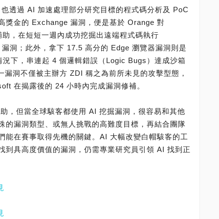
，也透過 AI 加速處理部分研究目標的程式碼分析及 PoC
 Exchange 漏洞，便是基於 Orange 對
AI 輔助，在短短一週內成功挖掘出遠端程式碼執行
RCE）漏洞；此外，拿下 17.5 高分的 Edge 瀏覽器漏洞則是
況下，串連起 4 個邏輯錯誤（Logic Bugs）達成沙箱
洞。此一漏洞不僅被主辦方 ZDI 稱之為前所未見的攻擊型態，
oft 在揭露後的 24 小時內完成漏洞修補。
幫助，但當全球駭客都使用 AI 挖掘漏洞，很容易和其他
殊的漏洞類型、或無人挑戰的高難度目標，再結合團隊
們能在賽事取得先機的關鍵。AI 大幅改變白帽駭客的工
到具高度價值的漏洞，仍需專業研究員引領 AI 找到正
見
見