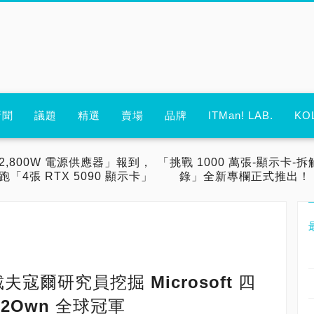
新聞
議題
精選
賣場
品牌
ITMan! LAB.
KO
2,800W 電源供應器」報到，
「挑戰 1000 萬張-顯示卡-拆
跑「4張 RTX 5090 顯示卡」
錄」全新專欄正式推出！
夫寇爾研究員挖掘 Microsoft 四
2Own 全球冠軍