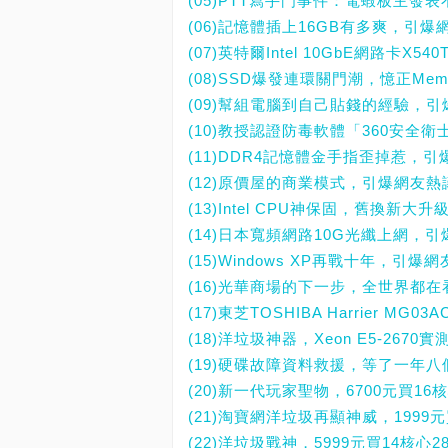
(05)PTT寫手門事件：電蝦板主發
(06)記憶體插上16GB有多爽，引爆
(07)英特爾Intel 10GbE網路卡
(08)SSD爆發連環關門潮，憶正Mem
(09)幫組電腦到自己貼錢的經驗，
(10)教授認證防毒軟體「360安全
(11)DDR4記憶體金手指歪掉惹，
(12)原價屋的商業模式，引爆網友熱
(13)Intel CPU神保固，舊換新
(14)日本寬頻網路10G光纖上網，
(15)Windows XP再戰十年，引爆
(16)光華商場的下一步，全世界都在
(17)東芝TOSHIBA Harrier 
(18)洋垃圾神器，Xeon E5-267
(19)硬碟故障資料救援，等了一年八個
(20)新一代玩家聖物，6700元買16核心
(21)淘寶網洋垃圾再顯神威，1999元
(22)洋垃圾戰神，5999元買14核心2