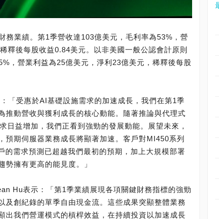
第1季財務業績。第1季營收達103億美元，毛利率為53%，營
，稀釋後每股收益0.84美元。以非美國一般公認會計原則
為55%，營業利益為25億美元，淨利23億美元，稀釋後每股
：「受惠於AI基礎設施需求的加速成長，我們在第1季
為推動營收與獲利成長的核心動能。隨著推論與代理式
的需求日益增加，我們正看到強勁的發展動能。展望未來，
預期伺服器業務成長將顯著加速。客戶對MI450系列
要客戶的需求預測已超越我們最初的預期，加上大規模部署
趨勢擁有更高的能見度。」
ean Hu表示：「第1季業績展現各項關鍵財務指標的強勁
以及創紀錄的單季自由現金流。這些成果突顯整體業務
顯出我們營運模式的槓桿效益，在持續投資以加速成長