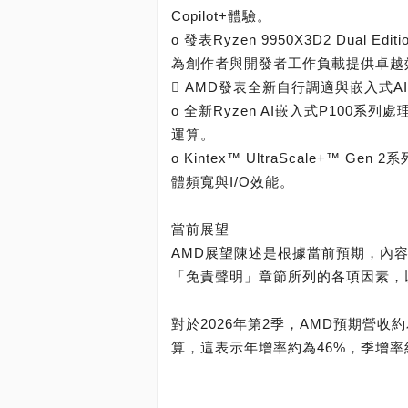
Copilot+體驗。
o 發表Ryzen 9950X3D2 Dual 
為創作者與開發者工作負載提供卓越
 AMD發表全新自行調適與嵌入式A
o 全新Ryzen AI嵌入式P100
運算。
o Kintex™ UltraScale+™
體頻寬與I/O效能。
當前展望
AMD展望陳述是根據當前預期，內
「免責聲明」章節所列的各項因素，
對於2026年第2季，AMD預期營收
算，這表示年增率約為46%，季增率