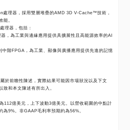
Edition處理器，採用雙層堆疊的AMD 3D V-Cache™技術，
效能。
I處理器，包括：
系列處理器，為工業與邊緣應用提供具擴展性且高能源效率的AI
 Gen 2系列中階FPGA，為工業、顯像與廣播應用提供先進的記憶
容屬於前瞻性陳述，實際結果可能因市場狀況以及下文
以致和本文陳述有所出入。
約為112億美元，上下波動3億美元。以營收範圍的中點計
約為9%。非GAAP毛利率預期約為56%。