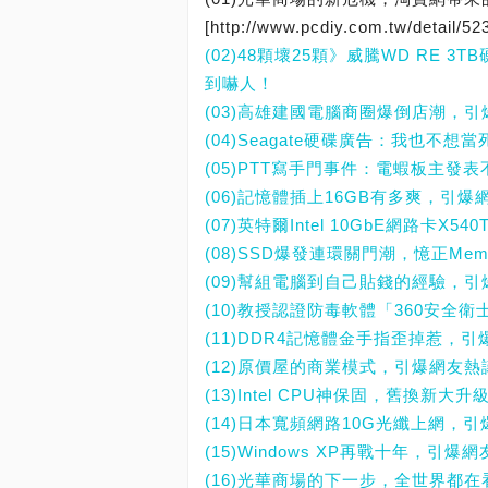
[http://www.pcdiy.com.tw/detail/52
(02)48顆壞25顆》威騰WD RE 
到嚇人！
(03)高雄建國電腦商圈爆倒店潮，
(04)Seagate硬碟廣告：我也不
(05)PTT寫手門事件：電蝦板主發
(06)記憶體插上16GB有多爽，引爆
(07)英特爾Intel 10GbE網路卡
(08)SSD爆發連環關門潮，憶正Mem
(09)幫組電腦到自己貼錢的經驗，
(10)教授認證防毒軟體「360安全
(11)DDR4記憶體金手指歪掉惹，
(12)原價屋的商業模式，引爆網友熱
(13)Intel CPU神保固，舊換新
(14)日本寬頻網路10G光纖上網，
(15)Windows XP再戰十年，引爆
(16)光華商場的下一步，全世界都在