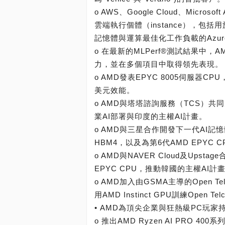
o AWS、Google Cloud、Micr
雲端執行個體（instance），包括用於
記憶體與運算最佳化工作負載的Azu
o 在最新的MLPerf®測試結果中，AM
力，並在多個項目中取得領先表現。
o AMD發表EPYC 8005伺服
美元效能。
o AMD與塔塔諮詢服務（TCS）共同
業AI部署與印度的主權AI計畫。
o AMD與三星合作開發下一代AI記憶體與
HBM4，以及為第6代AMD EPYC
o AMD與NAVER Cloud及Upsta
EPYC CPU，推動韓國的主權AI計
o AMD加入由GSMA主導的Open 
用AMD Instinct GPU訓練Open Te
• AMD為頂尖企業與狂熱級PC玩
o 推出AMD Ryzen AI PRO