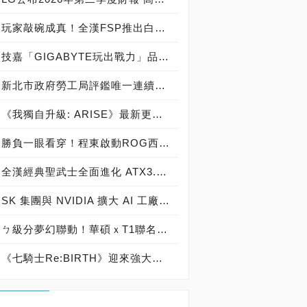
玩家敲碗成真！全漢FSP推出白色 VITA PM MIT 1000W 靜音電源純白上市！ MIT 白金電源首度披上純白戰袍，支援 ATX 3.1、PCIe 5.1，10年保固！
技嘉「GIGABYTE玩出戰力」品牌活動8/3讓玩家「找到專屬配備」
新北市政府勞工局評鑑唯一連續三年獲獎企業！ 宏正三度榮膺新北市政府<友善移工企業>殊榮
《我獨自升級: ARISE》最新更新 成振宇覺醒闇影君主繼承者
勝負一眼看穿！程東啟動ROG西風之神 雙螢幕AI致勝全局
全漢經典聖武士全面進化 ATX3.1，價格不變！FSP VIC BD+ 電競入門最強銅牌電源！ ATX 3.1、全新壓紋線材、登錄享 5 年保固，打造新世代入門電競首選
SK 集團與 NVIDIA 擴大 AI 工廠與次世代記憶體策略合作 規模逾 5,000 億美元的 NVIDIA-SK AI 計畫（NVIDIA-SK AI Initiative）， 涵蓋 SK Telecom 最高達 2GW 的 AI 工廠，以及與 SK 海力士的長期 AI 記憶體合作
ㄅ級分夢幻聯動！華碩ｘT1聯名顯示卡全台盛大開賣
《七騎士Re:BIRTH》迎來強大的全新英雄[天劍]宣嵐 同步推出韓國主題劇情