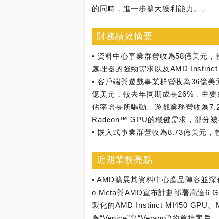
的同時，進一步擴大獲利能力。」
財務績效摘要
• 資料中心事業群營收為58億美元，
處理器的強勁需求以及AMD Instin
• 客戶端與遊戲事業群營收為36億
億美元，較去年同期成長26%，主要由
佔率增長所驅動。遊戲業務營收為7.
Radeon™ GPU的穩健需求，部
• 嵌入式事業群營收為8.73億美
近期業務亮點
• AMD擴展其資料中心產品陣容並
o Meta與AMD宣布計劃部署高達6 G
製化的AMD Instinct MI450 G
為“Venice”與“Verano”)的首批客戶。