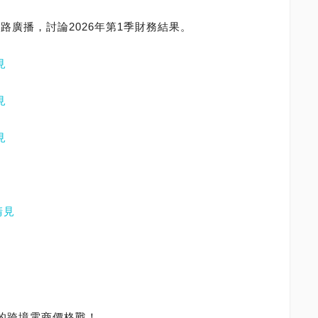
路廣播，討論2026年第1季財務結果。
見
見
見
請見
來的跨境電商價格戰！