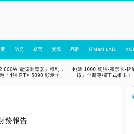
新聞
議題
精選
賣場
品牌
ITMan! LAB.
KO
2,800W 電源供應器」報到，
「挑戰 1000 萬張-顯示卡-拆
跑「4張 RTX 5090 顯示卡」
錄」全新專欄正式推出！
季財務報告