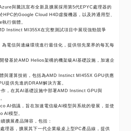
osoft Azure與騰訊宣布全新及擴展採用第5代EPYC處理器的
HPC的Google Cloud H4D虛擬機器，以及跨通用型、
re執行個體。
D Instinct MI355X在完整測試項目中展現強勁競爭
器CPU，為電信與邊緣環境進行最佳化，提供領先業界的每瓦每
開發基於AMD Helios架構的機架級AI基礎設施，加速企
運算技術，包括為AMD Instinct MI455X GPU供應
 CPU提供先進的DRAM解決方案。
ge合作，在其AI基礎設施中部署AMD Instinct GPU與
畫。
Telco AI倡議，旨在加速電信級AI模型與系統的發展，並使
lco AI模型。
家持續擴展產品陣容，包括：
 400系列處理器，擴展其下一代企業級桌上型PC產品線，提供