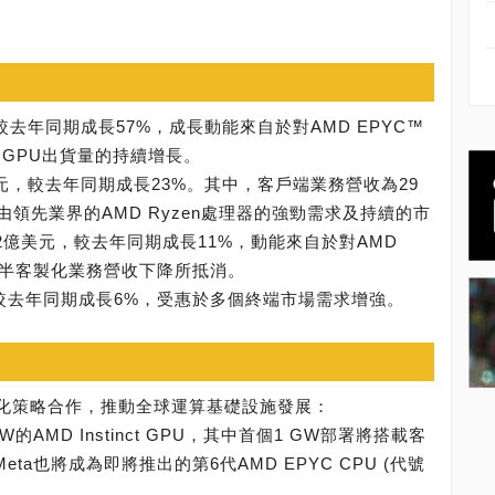
較去年同期成長57%，成長動能來自於對AMD EPYC™
ct GPU出貨量的持續增長。
美元，較去年同期成長23%。其中，客戶端業務營收為29
領先業界的AMD Ryzen處理器的強勁需求及持續的市
2億美元，較去年同期成長11%，動能來自於對AMD
分被半客製化業務營收下降所抵消。
元，較去年同期成長6%，受惠於多個終端市場需求增強。
深化策略合作，推動全球運算基礎設施發展：
W的AMD Instinct GPU，其中首個1 GW部署將搭載客
PU。Meta也將成為即將推出的第6代AMD EPYC CPU (代號