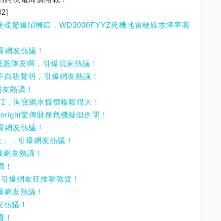
32]
3TB硬碟驚爆鬧機瘟，WD3000FYYZ死機地雷硬碟故障率高
引爆網友熱議！
想當死雞隊友啊，引爆玩家熱議！
表不自殺聲明，引爆網友熱議！
網友熱議！
X540T2，淘寶網水貨價格殺很大！
oright驚傳財務危機疑似倒閉！
引爆網友熱議！
衛士」，引爆網友熱議！
引爆網友熱議！
議！
大升級引爆網友狂推聯強貨！
引爆網友熱議！
網友熱議！
看！