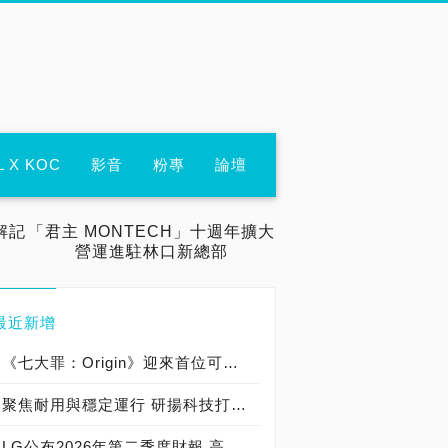
L X KOC
影音
粉專
論壇
解記
「君主 MONTECH」十週年擴大
營運進駐林口新總部
最近新增
《七大罪：Origin》迎來首位可遊玩十誡角色「德里艾利」
聚焦耐用與穩定運行 研揚科技打造新一代 COM Express Type 6 模組
LG公布2026年第二季度財報 高附加價值產品銷售成長與成本競爭力提升，營業獲利年增 147%