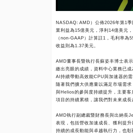
NASDAQ: AMD）公佈2026年
業利益為15億美元，淨利14億美元
（non-GAAP）計算註1，毛利率
收益則為1.37美元。
AMD董事長暨執行長蘇姿丰博士表示
繳出亮眼的成績，資料中心業務已成
AI持續帶動高效能CPU與加速器
隨著我們擴大供應量以滿足市場需求，
與Helios的參與度持續提升，主
項目的持續累積，讓我們對未來成長
AMD執行副總裁暨財務長與出納長J
表現，包括營收加速成長、獲利提升
持續的成長動能與卓越執行力，也彰