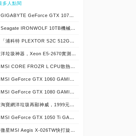
最多人點閱
GIGABYTE GeForce GTX 1070 Xtreme Gaming實測開箱，電競級顯示卡中的頂尖之作！
Seagate IRONWOLF 10TB機械硬碟實測開箱，氦氣填充那嘶狼守護者NAS HDD
「浦科特 PLEXTOR S2C 512GB SSD」實測開箱，超值型固態硬碟中的優質好貨！
洋垃圾神器，Xeon E5-2670實測開箱大作戰！
MSI CORE FROZR L CPU散熱器實測開箱，微星電競產品再添新兵
MSI GeForce GTX 1060 GAMING X 6G實測開箱，玩家級電競顯示卡中的神兵利器！
MSI GeForce GTX 1080 GAMING X 8G實測開箱，史上最強大Pascal自製顯示卡全面來襲！
淘寶網洋垃圾再顯神威，1999元買到8核心16執行緒Xeon E5-2670神器級處理器！
MSI GeForce GTX 1050 Ti GAMING X 4G實測開箱，中階電競顯示卡中的玩家精品！
微星MSI Aegis X-026TW快打旋風V同梱版實測開箱，VR電競桌機的頂尖之作！