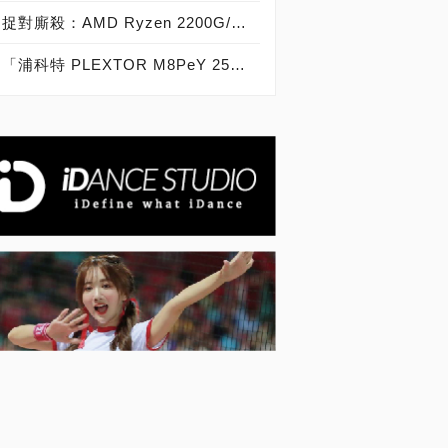
捉對廝殺：AMD Ryzen 2200G/2400G VS Intel Core i3-8100/i5-8400
「浦科特 PLEXTOR M8PeY 256GB、512GB、1TB」實測開箱，玩家級NVMe型PCIe 3.0 x4 SSD效能實測大作戰！