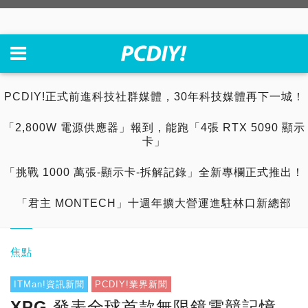
PCDIY!正式前進科技社群媒體，30年科技媒體再下一城！
「2,800W 電源供應器」報到，能跑「4張 RTX 5090 顯示
卡」
「挑戰 1000 萬張-顯示卡-拆解記錄」全新專欄正式推出！
「君主 MONTECH」十週年擴大營運進駐林口新總部
焦點
ITMan!資訊新聞
PCDIY!業界新聞
XPG 發表全球首款無限鏡電競記憶