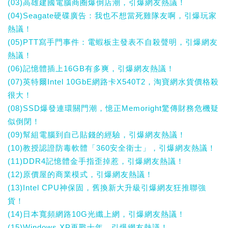
(03)高雄建國電腦商圈爆倒店潮，引爆網友熱議！
(04)Seagate硬碟廣告：我也不想當死雞隊友啊，引爆玩家
熱議！
(05)PTT寫手門事件：電蝦板主發表不自殺聲明，引爆網友
熱議！
(06)記憶體插上16GB有多爽，引爆網友熱議！
(07)英特爾Intel 10GbE網路卡X540T2，淘寶網水貨價格殺
很大！
(08)SSD爆發連環關門潮，憶正Memoright驚傳財務危機疑
似倒閉！
(09)幫組電腦到自己貼錢的經驗，引爆網友熱議！
(10)教授認證防毒軟體「360安全衛士」，引爆網友熱議！
(11)DDR4記憶體金手指歪掉惹，引爆網友熱議！
(12)原價屋的商業模式，引爆網友熱議！
(13)Intel CPU神保固，舊換新大升級引爆網友狂推聯強
貨！
(14)日本寬頻網路10G光纖上網，引爆網友熱議！
(15)Windows XP再戰十年，引爆網友熱議！