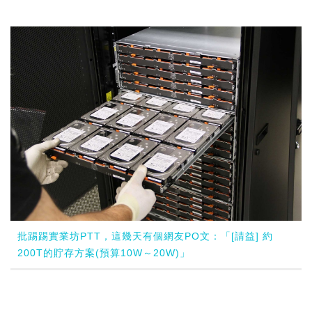
批踢踢實業坊PTT，這幾天有個網友PO文：「[請益] 約
200T的貯存方案(預算10W～20W)」