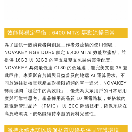
效能與穩定平衡：6400 MT/s 驅動流暢日常
為了提供一般消費者與創意工作者最流暢的使用體驗，
NOVAKEY RGB DDR5 鎖定 6,400 MT/s 效能甜蜜點，並
提供 16GB 與 32GB 的單支及雙支包裝供靈活配置。
NOVAKEY 具備最低達 CL30 的低延遲，能完美支援 3A 遊
戲巨作、專業影音剪輯與日益普及的地端 AI 運算需求。不
同於過往硬核電競產品對極限超頻的單一追求，NOVAKEY
轉而強調「穩定中的高效能」，優先為大眾用戶的日常耐用
度與可靠性思考。產品採用高品質 10 層電路板，並搭載內
建電源管理晶片 （PMIC） 與 ECC 除錯技術，確保系統在
高負載環境下依然能維持卓越的資料完整性。
減持永續承諾以環保材質與終身保固守護環境