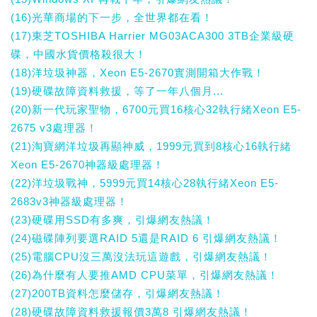
(16)光華商場的下一步，全世界都在看！
(17)東芝TOSHIBA Harrier MG03ACA300 3TB企業級硬
碟，中國水貨價格殺很大！
(18)洋垃圾神器，Xeon E5-2670實測開箱大作戰！
(19)硬碟故障資料救援，等了一年八個月...
(20)新一代玩家聖物，6700元買16核心32執行緒Xeon E5-
2675 v3處理器！
(21)淘寶網洋垃圾再顯神威，1999元買到8核心16執行緒
Xeon E5-2670神器級處理器！
(22)洋垃圾戰神，5999元買14核心28執行緒Xeon E5-
2683v3神器級處理器！
(23)硬碟用SSD有多爽，引爆網友熱議！
(24)磁碟陣列要選RAID 5還是RAID 6 引爆網友熱議！
(25)電腦CPU沒三萬沒法玩這遊戲，引爆網友熱議！
(26)為什麼有人要推AMD CPU菜單，引爆網友熱議！
(27)200TB資料怎麼儲存，引爆網友熱議！
(28)硬碟故障資料救援報價3萬8 引爆網友熱議！