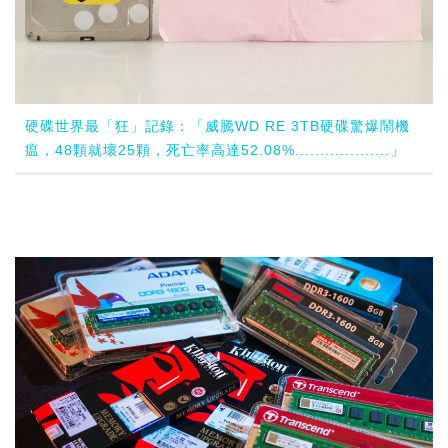
硬碟世界最「狂」記錄：「威騰WD RE 3TB硬碟驚爆鬧機
瘟，48顆就壞25顆，死亡率高達52.08%...................」