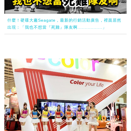
什麼！硬碟大廠Seagate，最新的行銷活動廣告，裡面居然
出現：「我也不想當『死雞』隊友啊.................」