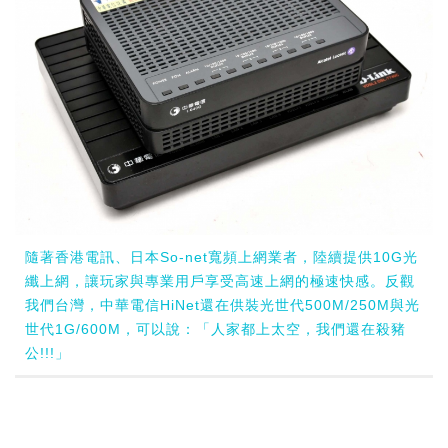
隨著香港電訊、日本So-net寬頻上網業者，陸續提供10G光
纖上網，讓玩家與專業用戶享受高速上網的極速快感。反觀
我們台灣，中華電信HiNet還在供裝光世代500M/250M與光
世代1G/600M，可以說：「人家都上太空，我們還在殺豬
公!!!」