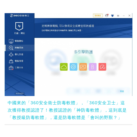
中國來的「360安全衛士防毒軟體」，「360安全卫士」這
次獲得教授認證了！教授認證的「神防毒軟體」，這到底是
「教授級防毒軟體」，還是防毒軟體是「會叫的野獸？」