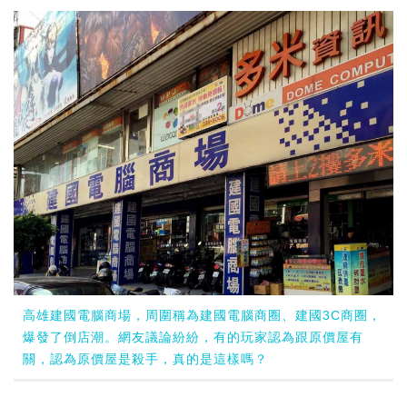
高雄建國電腦商場，周圍稱為建國電腦商圈、建國3C商圈，
爆發了倒店潮。網友議論紛紛，有的玩家認為跟原價屋有
關，認為原價屋是殺手，真的是這樣嗎？