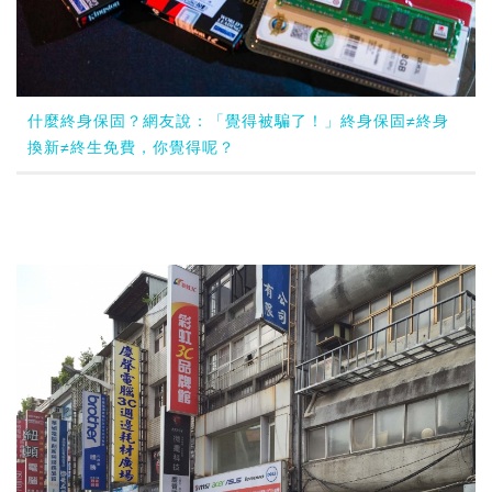
什麼終身保固？網友說：「覺得被騙了！」終身保固≠終身
換新≠終生免費，你覺得呢？