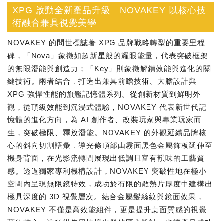
XPG 啟動全新產品升級 NOVAKEY 以核心技
術融合兼具視覺美學
NOVAKEY 的問世標誌著 XPG 品牌戰略轉型的重要里程
碑，「Nova」象徵如超新星般的耀眼能量，代表突破框架
的無限潛能與創造力；「Key」則象徵解鎖效能與進化的關
鍵技術。兩者結合，打造出兼具前瞻技術、大膽設計與
XPG 強悍性能的旗艦記憶體系列。從創新材質到鮮明外
觀，從頂級效能到沉浸式體驗，NOVAKEY 代表新世代記
憶體的進化方向，為 AI 創作者、改裝玩家與專業玩家而
生，突破極限、釋放潛能。NOVAKEY 的外觀延續品牌核
心的斜向切割語彙，導光條頂部由霧面黑色金屬飾板延伸至
機身背面，在光影流轉間展現出低調且富有韻味的工藝質
感。透過獨家專利機構設計，NOVAKEY 突破性地在極小
空間內呈現無限鏡特效，成功於有限的散熱片厚度中建構出
極具深度的 3D 視覺層次。結合金屬髮絲紋與鏡面效果，
NOVAKEY 不僅是高效能組件，更是提升桌面質感的視覺