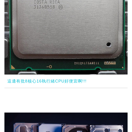
這邊有批8核心16執行緒CPU好便宜啊!!!