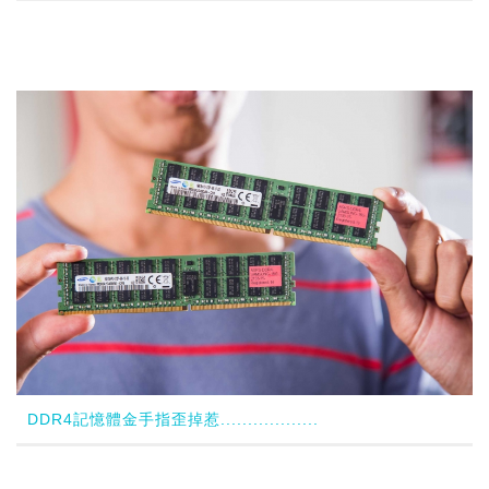
DDR4記憶體金手指歪掉惹..................