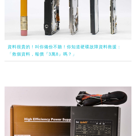
資料很貴的！叫你備份不聽！你知道硬碟故障資料救援：
「救個資料，報價『3萬8』嗎？」