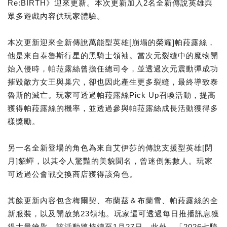
Re:BIRTH》迎來更新。本次更新加入2名全新傳說英雄與
眾多遊戲內容供玩家體驗。
本次更新迎來全新傳說萬能型英雄[崩塌的榮耀]帕菈露絲，
他是來自泰魯斯行星的黑騎士領袖。當次元裂縫中的魔物開
始入侵時，帕菈露絲曾擔任總司令，並透過次元震動彈成功
摧毀敵方女王與巢穴，卻也因此產生更多裂縫，最終導致泰
魯斯的滅亡。玩家可透過帕菈露絲Pick Up召喚活動，提高
獲得帕菈露絲的機率，並透過參與帕菈露絲成長活動獲得多
樣獎勵。
另一名全新登場的角色為來自艾伊莎的傳說支援型英雄[閉
月]貂蟬，以其令人驚豔的美貌聞名，曾迷倒無數人。玩家
可透過公會戰交換商店獲得該角色。
其餘更新內容包含梅爾契、布蘭茲＆布蘭雪、帕菈露絲的全
新服裝，以及開放第23領地。玩家還可透過每日推播訊息獲
得大量鑰匙，該活動將持續至1月27日。此外，「2026七騎