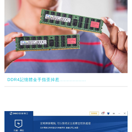
DDR4記憶體金手指歪掉惹..................