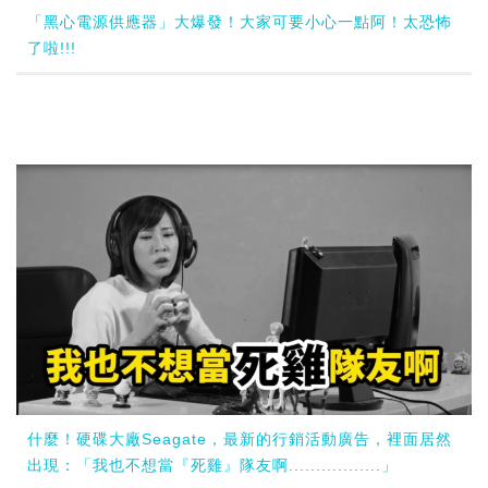
「黑心電源供應器」大爆發！大家可要小心一點阿！太恐怖
了啦!!!
什麼！硬碟大廠Seagate，最新的行銷活動廣告，裡面居然
出現：「我也不想當『死雞』隊友啊.................」