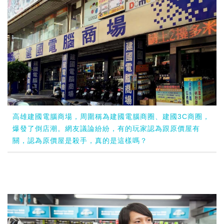
高雄建國電腦商場，周圍稱為建國電腦商圈、建國3C商圈，
爆發了倒店潮。網友議論紛紛，有的玩家認為跟原價屋有
關，認為原價屋是殺手，真的是這樣嗎？