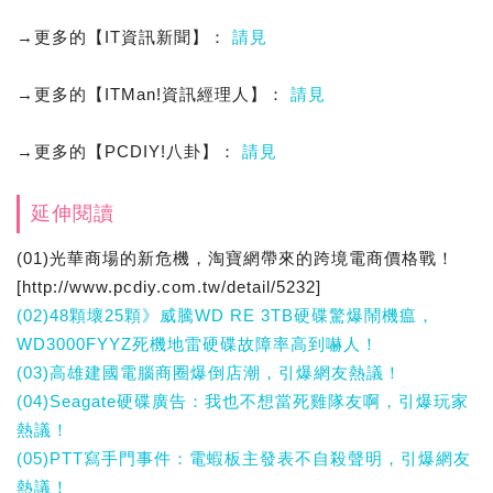
→更多的【IT資訊新聞】：
請見
→更多的【ITMan!資訊經理人】：
請見
→更多的【PCDIY!八卦】：
請見
延伸閱讀
(01)光華商場的新危機，淘寶網帶來的跨境電商價格戰！
[http://www.pcdiy.com.tw/detail/5232]
(02)48顆壞25顆》威騰WD RE 3TB硬碟驚爆鬧機瘟，
WD3000FYYZ死機地雷硬碟故障率高到嚇人！
(03)高雄建國電腦商圈爆倒店潮，引爆網友熱議！
(04)Seagate硬碟廣告：我也不想當死雞隊友啊，引爆玩家
熱議！
(05)PTT寫手門事件：電蝦板主發表不自殺聲明，引爆網友
熱議！