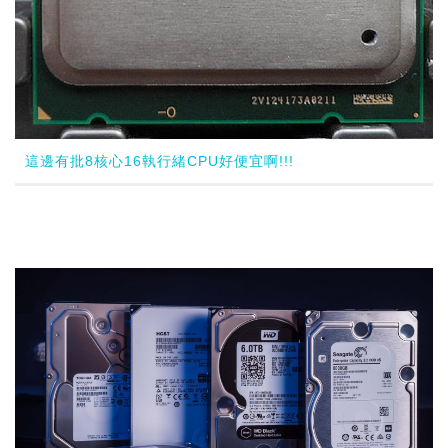
這邊有批8核心16執行緒CPU好便宜啊!!!