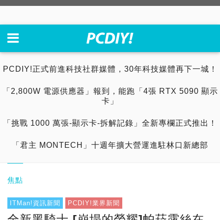
PCDIY!正式前進科技社群媒體，30年科技媒體再下一城！
「2,800W 電源供應器」報到，能跑「4張 RTX 5090 顯示
卡」
「挑戰 1000 萬張-顯示卡-拆解記錄」全新專欄正式推出！
「君主 MONTECH」十週年擴大營運進駐林口新總部
焦點
ITMan!資訊新聞
PCDIY!業界新聞
全新黑騎士 [崩塌的榮耀]帕菈露絲在