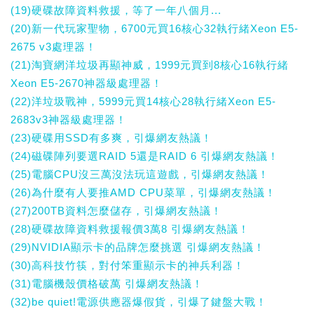
(19)硬碟故障資料救援，等了一年八個月...
(20)新一代玩家聖物，6700元買16核心32執行緒Xeon E5-
2675 v3處理器！
(21)淘寶網洋垃圾再顯神威，1999元買到8核心16執行緒
Xeon E5-2670神器級處理器！
(22)洋垃圾戰神，5999元買14核心28執行緒Xeon E5-
2683v3神器級處理器！
(23)硬碟用SSD有多爽，引爆網友熱議！
(24)磁碟陣列要選RAID 5還是RAID 6 引爆網友熱議！
(25)電腦CPU沒三萬沒法玩這遊戲，引爆網友熱議！
(26)為什麼有人要推AMD CPU菜單，引爆網友熱議！
(27)200TB資料怎麼儲存，引爆網友熱議！
(28)硬碟故障資料救援報價3萬8 引爆網友熱議！
(29)NVIDIA顯示卡的品牌怎麼挑選 引爆網友熱議！
(30)高科技竹筷，對付笨重顯示卡的神兵利器！
(31)電腦機殼價格破萬 引爆網友熱議！
(32)be quiet!電源供應器爆假貨，引爆了鍵盤大戰！