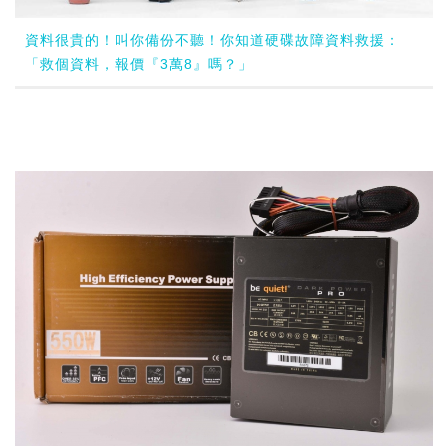
資料很貴的！叫你備份不聽！你知道硬碟故障資料救援：
「救個資料，報價『3萬8』嗎？」