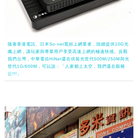
隨著香港電訊、日本So-net寬頻上網業者，陸續提供10G光
纖上網，讓玩家與專業用戶享受高速上網的極速快感。反觀
我們台灣，中華電信HiNet還在供裝光世代500M/250M與光
世代1G/600M，可以說：「人家都上太空，我們還在殺豬
公!!!」