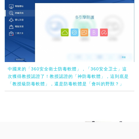
中國來的「360安全衛士防毒軟體」，「360安全卫士」這
次獲得教授認證了！教授認證的「神防毒軟體」，這到底是
「教授級防毒軟體」，還是防毒軟體是「會叫的野獸？」