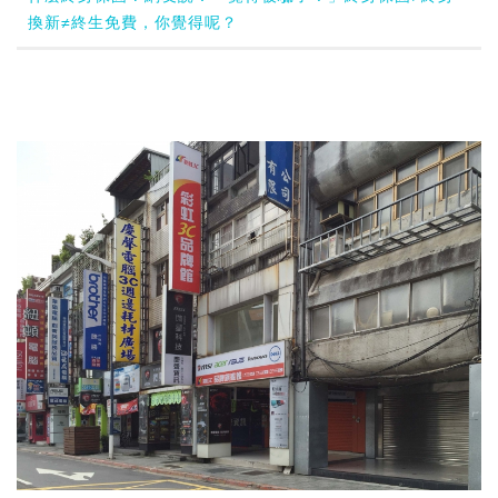
換新≠終生免費，你覺得呢？