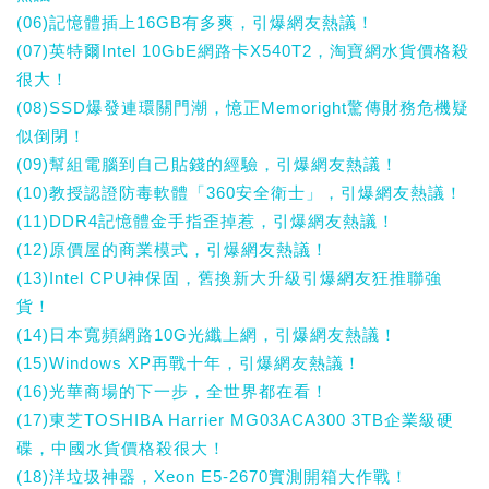
(06)記憶體插上16GB有多爽，引爆網友熱議！
(07)英特爾Intel 10GbE網路卡X540T2，淘寶網水貨價格殺
很大！
(08)SSD爆發連環關門潮，憶正Memoright驚傳財務危機疑
似倒閉！
(09)幫組電腦到自己貼錢的經驗，引爆網友熱議！
(10)教授認證防毒軟體「360安全衛士」，引爆網友熱議！
(11)DDR4記憶體金手指歪掉惹，引爆網友熱議！
(12)原價屋的商業模式，引爆網友熱議！
(13)Intel CPU神保固，舊換新大升級引爆網友狂推聯強
貨！
(14)日本寬頻網路10G光纖上網，引爆網友熱議！
(15)Windows XP再戰十年，引爆網友熱議！
(16)光華商場的下一步，全世界都在看！
(17)東芝TOSHIBA Harrier MG03ACA300 3TB企業級硬
碟，中國水貨價格殺很大！
(18)洋垃圾神器，Xeon E5-2670實測開箱大作戰！