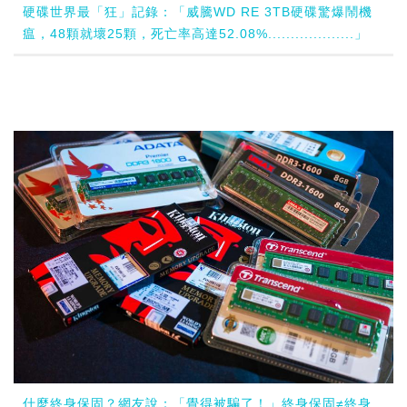
硬碟世界最「狂」記錄：「威騰WD RE 3TB硬碟驚爆鬧機
瘟，48顆就壞25顆，死亡率高達52.08%...................」
什麼終身保固？網友說：「覺得被騙了！」終身保固≠終身