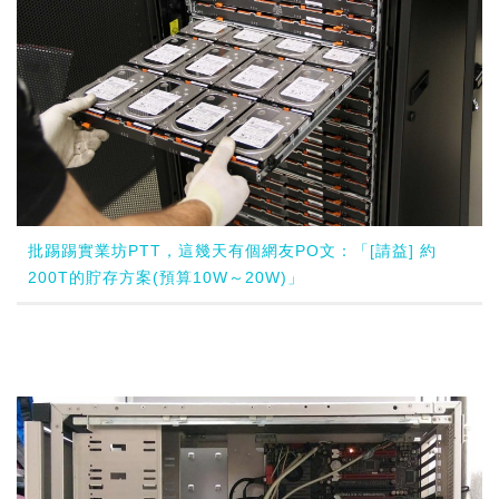
批踢踢實業坊PTT，這幾天有個網友PO文：「[請益] 約
200T的貯存方案(預算10W～20W)」