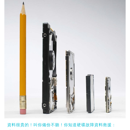
資料很貴的！叫你備份不聽！你知道硬碟故障資料救援：