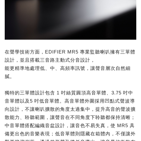
在聲學技術方面，EDIFIER MR5 專業監聽喇叭擁有三單體
設計，並且搭載三音路主動式分音設計，
能更精準地處理低、中、高頻率訊號，讓聲音層次自然細
膩。
獨特的三單體設計包含 1 吋絲質圓頂高音單體、3.75 吋中
音單體以及5 吋低音單體。高音單體外圍採用凹點式聲波導
向設計，不讓喇叭擴散的角度太過集中，提升高音的聲波擴
散能力、聆聽範圍，讓聲音在不同角度下聆聽都保持清晰；
中音單體搭配編織音盆設計，讓音色不易失真，使 MR5 具
備更出色的音樂表現；低音單體則隱藏在箱體內，不僅讓外