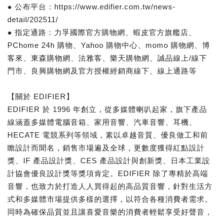
● 公布平台：https://www.edifier.com.tw/news-
detail/202511/
● 指定通路：力孚國際官方購物網、蝦皮官方旗艦店、
PChome 24h 購物、Yahoo 購物中⼼、momo 購物網、博
客來、東森購物網、法雅客、樂天購物網、誠品線上/線下
門市、良興購物網及官方授權經銷商線下、線上通路等
【關於 EDIFIER】
EDIFIER 於 1996 年創立，從多媒體喇叭起家，旗下產品
線涵蓋多媒體電腦音箱、家用音響、汽車音響、耳機、
HECATE 電競系列等領域，素以卓越音質、優良做工和前
瞻設計而聞名，銷售市場遍及全球，更數度獲得紅點設計
獎、IF 產品設計獎、CES 產品設計與創新獎、日本工業設
計協會優良設計獎等獎項肯定。EDIFIER 除了專精於高端
音響，也致力於打造人人買得起的高品質音響，針對生活方
式和多媒體市場提供多樣的選擇，以符合各種消費者需求。
同時為確保品質並且讓喜愛音樂的消費者輕鬆享受好聲音，