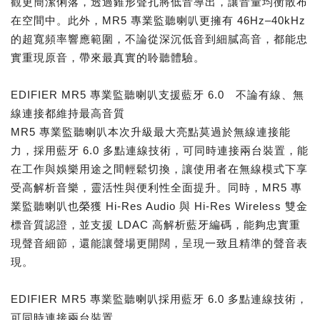
觀更簡潔俐落，透過錐形聲孔將低音導出，讓音量均衡散布
在空間中。此外，MR5 專業監聽喇叭更擁有 46Hz–40kHz
的超寬頻率響應範圍，不論從深沉低音到細膩高音，都能忠
實重現原音，帶來最真實的聆聽體驗。
EDIFIER MR5 專業監聽喇叭支援藍牙 6.0 不論有線、無
線連接都維持最高音質
MR5 專業監聽喇叭本次升級最大亮點莫過於無線連接能
力，採用藍牙 6.0 多點連線技術，可同時連接兩台裝置，能
在工作與娛樂用途之間輕鬆切換，讓使用者在無線模式下享
受高解析音樂，靈活性與便利性全面提升。同時，MR5 專
業監聽喇叭也榮獲 Hi-Res Audio 與 Hi-Res Wireless 雙金
標音質認證，並支援 LDAC 高解析藍牙編碼，能夠忠實重
現聲音細節，還能讓聲場更開闊，呈現一致且精準的聲音表
現。
EDIFIER MR5 專業監聽喇叭採用藍牙 6.0 多點連線技術，
可同時連接兩台裝置，