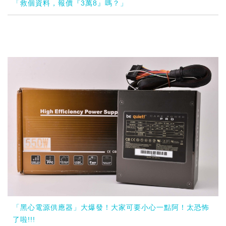
「救個資料，報價『3萬8』嗎？」
「黑心電源供應器」大爆發！大家可要小心一點阿！太恐怖
了啦!!!