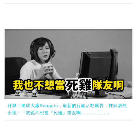
什麼！硬碟大廠Seagate，最新的行銷活動廣告，裡面居然
出現：「我也不想當『死雞』隊友啊.................」