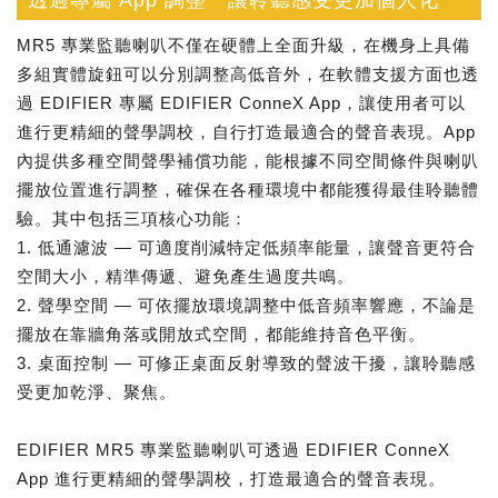
透過專屬 App 調整 讓聆聽感受更加個人化
MR5 專業監聽喇叭不僅在硬體上全面升級，在機身上具備
多組實體旋鈕可以分別調整高低音外，在軟體支援方面也透
過 EDIFIER 專屬 EDIFIER ConneX App，讓使用者可以
進行更精細的聲學調校，自行打造最適合的聲音表現。App
內提供多種空間聲學補償功能，能根據不同空間條件與喇叭
擺放位置進行調整，確保在各種環境中都能獲得最佳聆聽體
驗。其中包括三項核心功能：
1. 低通濾波 — 可適度削減特定低頻率能量，讓聲音更符合
空間大小，精準傳遞、避免產生過度共鳴。
2. 聲學空間 — 可依擺放環境調整中低音頻率響應，不論是
擺放在靠牆角落或開放式空間，都能維持音色平衡。
3. 桌面控制 — 可修正桌面反射導致的聲波干擾，讓聆聽感
受更加乾淨、聚焦。
EDIFIER MR5 專業監聽喇叭可透過 EDIFIER ConneX
App 進行更精細的聲學調校，打造最適合的聲音表現。