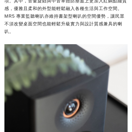
項。其中，音量旋鈕與中音單體防塵蓋上更加入紅銅點綴質
感，優雅且柔和的外型能輕鬆融入各種生活與工作空間。
MR5 專業監聽喇叭亦維持書架型喇叭的空間優勢，讓民眾
不須改變桌面空間也能輕鬆升級實力與設計質感兼具的喇
叭。