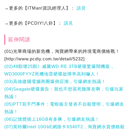
→更多的【ITMan!資訊經理人】：
請見
→更多的【PCDIY!八卦】：
請見
延伸閱讀
(01)光華商場的新危機，淘寶網帶來的跨境電商價格戰！
[http://www.pcdiy.com.tw/detail/5232]
(02)48顆壞25顆》威騰WD RE 3TB硬碟驚爆鬧機瘟，
WD3000FYYZ死機地雷硬碟故障率高到嚇人！
(03)高雄建國電腦商圈爆倒店潮，引爆網友熱議！
(04)Seagate硬碟廣告：我也不想當死雞隊友啊，引爆玩家
熱議！
(05)PTT寫手門事件：電蝦板主發表不自殺聲明，引爆網友
熱議！
(06)記憶體插上16GB有多爽，引爆網友熱議！
(07)英特爾Intel 10GbE網路卡X540T2，淘寶網水貨價格殺