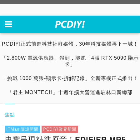
PCDIY!正式前進科技社群媒體，30年科技媒體再下一城！
「2,800W 電源供應器」報到，能跑「4張 RTX 5090 顯示
卡」
「挑戰 1000 萬張-顯示卡-拆解記錄」全新專欄正式推出！
「君主 MONTECH」十週年擴大營運進駐林口新總部
焦點
ITMan!資訊新聞
PCDIY!業界新聞
忠實呈現精準原音！EDIFIER MR5