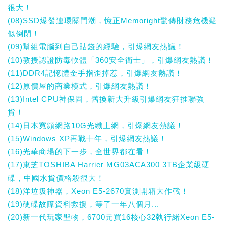
很大！
(08)SSD爆發連環關門潮，憶正Memoright驚傳財務危機疑
似倒閉！
(09)幫組電腦到自己貼錢的經驗，引爆網友熱議！
(10)教授認證防毒軟體「360安全衛士」，引爆網友熱議！
(11)DDR4記憶體金手指歪掉惹，引爆網友熱議！
(12)原價屋的商業模式，引爆網友熱議！
(13)Intel CPU神保固，舊換新大升級引爆網友狂推聯強
貨！
(14)日本寬頻網路10G光纖上網，引爆網友熱議！
(15)Windows XP再戰十年，引爆網友熱議！
(16)光華商場的下一步，全世界都在看！
(17)東芝TOSHIBA Harrier MG03ACA300 3TB企業級硬
碟，中國水貨價格殺很大！
(18)洋垃圾神器，Xeon E5-2670實測開箱大作戰！
(19)硬碟故障資料救援，等了一年八個月...
(20)新一代玩家聖物，6700元買16核心32執行緒Xeon E5-