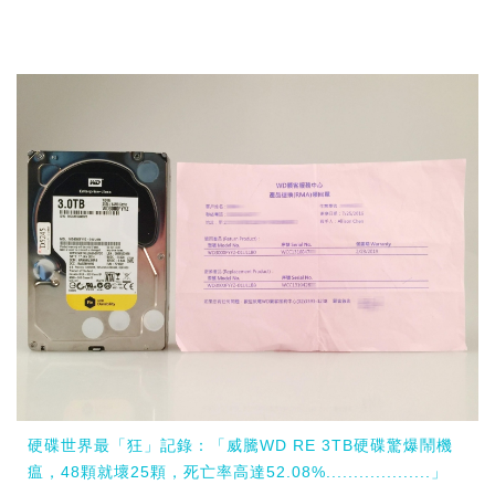
硬碟世界最「狂」記錄：「威騰WD RE 3TB硬碟驚爆鬧機
瘟，48顆就壞25顆，死亡率高達52.08%...................」