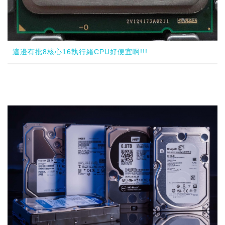
這邊有批8核心16執行緒CPU好便宜啊!!!