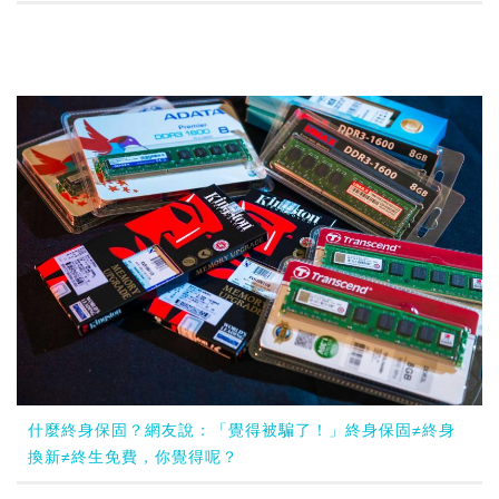
什麼終身保固？網友說：「覺得被騙了！」終身保固≠終身
換新≠終生免費，你覺得呢？