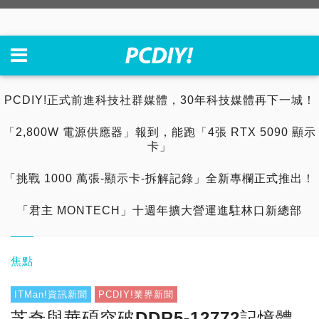
PCDIY!正式前進科技社群媒體，30年科技媒體再下一城！
「2,800W 電源供應器」報到，能跑「4張 RTX 5090 顯示
卡」
「挑戰 1000 萬張-顯示卡-拆解記錄」全新專欄正式推出！
「君主 MONTECH」十週年擴大營運進駐林口新總部
焦點
ITMan!資訊新聞
PCDIY!業界新聞
芝奇與華碩突破DDR5-12772記憶體