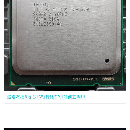
這邊有批8核心16執行緒CPU好便宜啊!!!