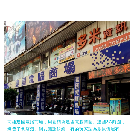
高雄建國電腦商場，周圍稱為建國電腦商圈、建國3C商圈，
爆發了倒店潮。網友議論紛紛，有的玩家認為跟原價屋有