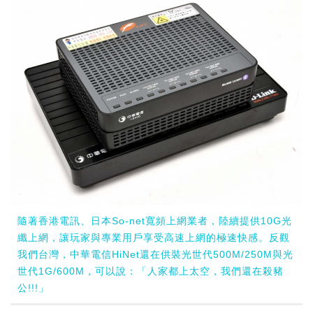
隨著香港電訊、日本So-net寬頻上網業者，陸續提供10G光
纖上網，讓玩家與專業用戶享受高速上網的極速快感。反觀
我們台灣，中華電信HiNet還在供裝光世代500M/250M與光
世代1G/600M，可以說：「人家都上太空，我們還在殺豬
公!!!」