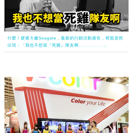
什麼！硬碟大廠Seagate，最新的行銷活動廣告，裡面居然
出現：「我也不想當『死雞』隊友啊.................」