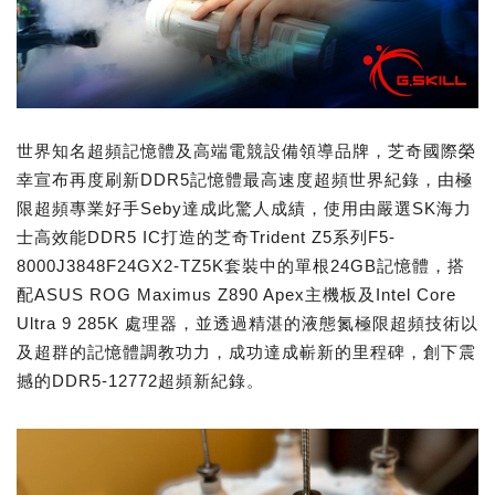
世界知名超頻記憶體及高端電競設備領導品牌，芝奇國際榮
幸宣布再度刷新DDR5記憶體最高速度超頻世界紀錄，由極
限超頻專業好手Seby達成此驚人成績，使用由嚴選SK海力
士高效能DDR5 IC打造的芝奇Trident Z5系列F5-
8000J3848F24GX2-TZ5K套裝中的單根24GB記憶體，搭
配ASUS ROG Maximus Z890 Apex主機板及Intel Core
Ultra 9 285K 處理器，並透過精湛的液態氮極限超頻技術以
及超群的記憶體調教功力，成功達成嶄新的里程碑，創下震
撼的DDR5-12772超頻新紀錄。