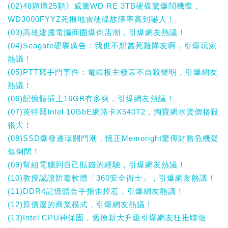
(02)48顆壞25顆》威騰WD RE 3TB硬碟驚爆鬧機瘟，
WD3000FYYZ死機地雷硬碟故障率高到嚇人！
(03)高雄建國電腦商圈爆倒店潮，引爆網友熱議！
(04)Seagate硬碟廣告：我也不想當死雞隊友啊，引爆玩家
熱議！
(05)PTT寫手門事件：電蝦板主發表不自殺聲明，引爆網友
熱議！
(06)記憶體插上16GB有多爽，引爆網友熱議！
(07)英特爾Intel 10GbE網路卡X540T2，淘寶網水貨價格殺
很大！
(08)SSD爆發連環關門潮，憶正Memoright驚傳財務危機疑
似倒閉！
(09)幫組電腦到自己貼錢的經驗，引爆網友熱議！
(10)教授認證防毒軟體「360安全衛士」，引爆網友熱議！
(11)DDR4記憶體金手指歪掉惹，引爆網友熱議！
(12)原價屋的商業模式，引爆網友熱議！
(13)Intel CPU神保固，舊換新大升級引爆網友狂推聯強