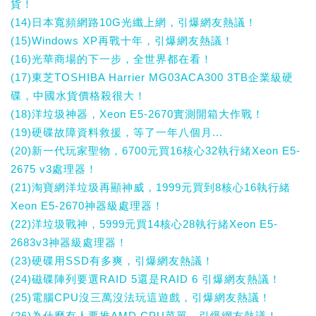
貨！
(14)日本寬頻網路10G光纖上網，引爆網友熱議！
(15)Windows XP再戰十年，引爆網友熱議！
(16)光華商場的下一步，全世界都在看！
(17)東芝TOSHIBA Harrier MG03ACA300 3TB企業級硬
碟，中國水貨價格殺很大！
(18)洋垃圾神器，Xeon E5-2670實測開箱大作戰！
(19)硬碟故障資料救援，等了一年八個月...
(20)新一代玩家聖物，6700元買16核心32執行緒Xeon E5-
2675 v3處理器！
(21)淘寶網洋垃圾再顯神威，1999元買到8核心16執行緒
Xeon E5-2670神器級處理器！
(22)洋垃圾戰神，5999元買14核心28執行緒Xeon E5-
2683v3神器級處理器！
(23)硬碟用SSD有多爽，引爆網友熱議！
(24)磁碟陣列要選RAID 5還是RAID 6 引爆網友熱議！
(25)電腦CPU沒三萬沒法玩這遊戲，引爆網友熱議！
(26)為什麼有人要推AMD CPU菜單，引爆網友熱議！