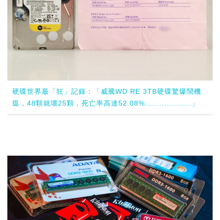
硬碟世界最「狂」記錄：「威騰WD RE 3TB硬碟驚爆鬧機
瘟，48顆就壞25顆，死亡率高達52.08%...................」