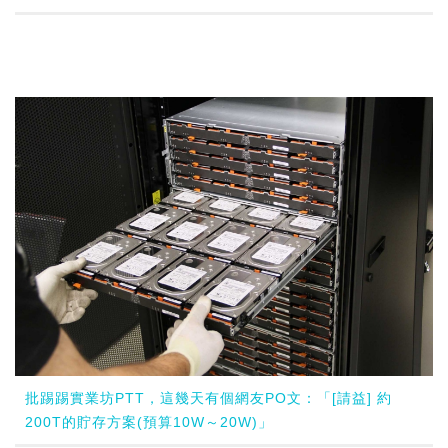
批踢踢實業坊PTT，這幾天有個網友PO文：「[請益] 約
200T的貯存方案(預算10W～20W)」