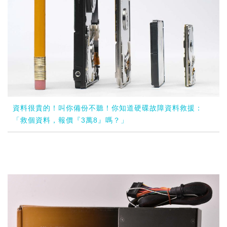
資料很貴的！叫你備份不聽！你知道硬碟故障資料救援：
「救個資料，報價『3萬8』嗎？」