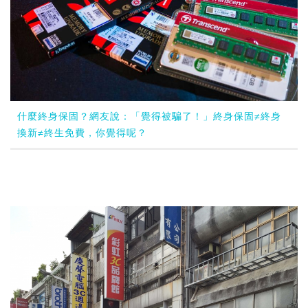
什麼終身保固？網友說：「覺得被騙了！」終身保固≠終身
換新≠終生免費，你覺得呢？