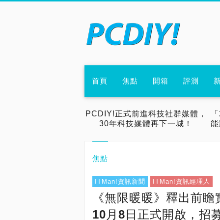
首頁
焦點
開箱
評測
PCDIY!正式前進科技社群媒體，
「
30年科技媒體再下一城！
能
焦點
ITMan!資訊新聞
ITMan!資訊經理人
《無限暖暖》釋出前瞻
10月8日正式開啟，招