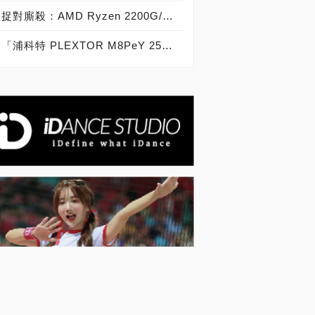
捉對廝殺：AMD Ryzen 2200G/2400G VS Intel Core i3-8100/i5-8400
「浦科特 PLEXTOR M8PeY 256GB、512GB、1TB」實測開箱，玩家級NVMe型PCIe 3.0 x4 SSD效能實測大作戰！