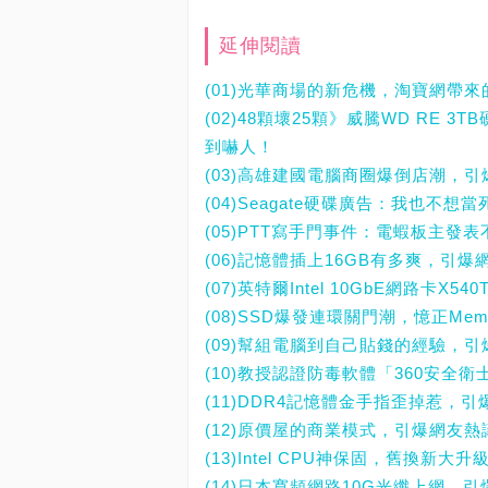
延伸閱讀
(01)光華商場的新危機，淘寶網帶
(02)48顆壞25顆》威騰WD RE 
到嚇人！
(03)高雄建國電腦商圈爆倒店潮，
(04)Seagate硬碟廣告：我也不
(05)PTT寫手門事件：電蝦板主發
(06)記憶體插上16GB有多爽，引爆
(07)英特爾Intel 10GbE網路卡
(08)SSD爆發連環關門潮，憶正Mem
(09)幫組電腦到自己貼錢的經驗，
(10)教授認證防毒軟體「360安全
(11)DDR4記憶體金手指歪掉惹，
(12)原價屋的商業模式，引爆網友熱
(13)Intel CPU神保固，舊換新
(14)日本寬頻網路10G光纖上網，