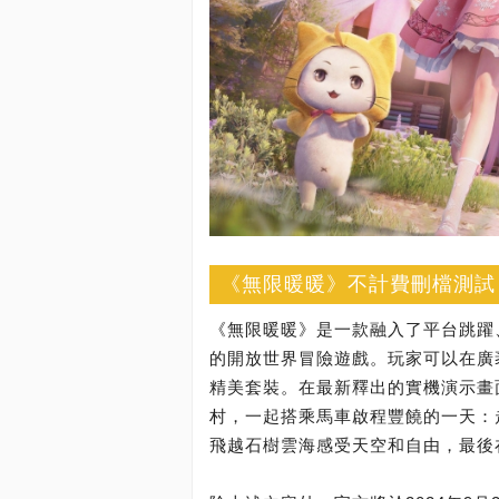
《無限暖暖》不計費刪檔測試
《無限暖暖》是一款融入了平台跳躍
的開放世界冒險遊戲。玩家可以在廣
精美套裝。在最新釋出的實機演示畫
村，一起搭乘馬車啟程豐饒的一天：
飛越石樹雲海感受天空和自由，最後