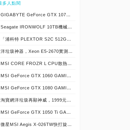
最多人點閱
GIGABYTE GeForce GTX 1070 Xtreme Gaming實測開箱，電競級顯示卡中的頂尖之作！
Seagate IRONWOLF 10TB機械硬碟實測開箱，氦氣填充那嘶狼守護者NAS HDD
「浦科特 PLEXTOR S2C 512GB SSD」實測開箱，超值型固態硬碟中的優質好貨！
洋垃圾神器，Xeon E5-2670實測開箱大作戰！
MSI CORE FROZR L CPU散熱器實測開箱，微星電競產品再添新兵
MSI GeForce GTX 1060 GAMING X 6G實測開箱，玩家級電競顯示卡中的神兵利器！
MSI GeForce GTX 1080 GAMING X 8G實測開箱，史上最強大Pascal自製顯示卡全面來襲！
淘寶網洋垃圾再顯神威，1999元買到8核心16執行緒Xeon E5-2670神器級處理器！
MSI GeForce GTX 1050 Ti GAMING X 4G實測開箱，中階電競顯示卡中的玩家精品！
微星MSI Aegis X-026TW快打旋風V同梱版實測開箱，VR電競桌機的頂尖之作！