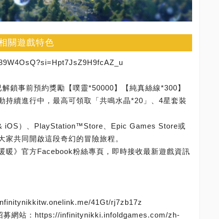
相關遊戲特色
A89W4OsQ?si=Hpt7JsZ9H9fcAZ_u
解鎖事前預約獎勵【噗靈*50000】【純真絲線*300】
動持續進行中，最高可領取「共鳴水晶*20」、4星套裝
）、PlayStation™Store、Epic Games Store或
大家共同開啟這段奇幻的冒險旅程。
暖》官方Facebook粉絲專頁，即時接收最新遊戲資訊
ynikkitw.onelink.me/41Gt/rj7zb17z
s://infinitynikki.infoldgames.com/zh-