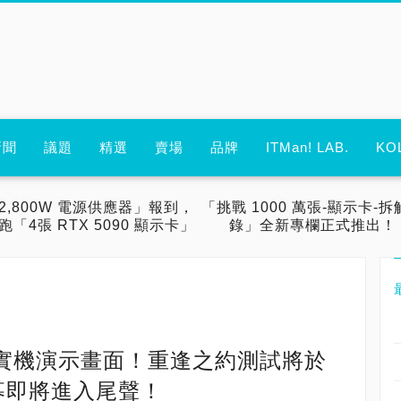
新聞
議題
精選
賣場
品牌
ITMan! LAB.
KO
2,800W 電源供應器」報到，
「挑戰 1000 萬張-顯示卡-拆
跑「4張 RTX 5090 顯示卡」
錄」全新專欄正式推出！
實機演示畫面！重逢之約測試將於
募即將進入尾聲！