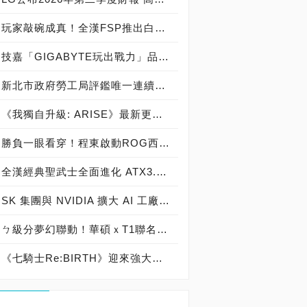
玩家敲碗成真！全漢FSP推出白色 VITA PM MIT 1000W 靜音電源純白上市！ MIT 白金電源首度披上純白戰袍，支援 ATX 3.1、PCIe 5.1，10年保固！
技嘉「GIGABYTE玩出戰力」品牌活動8/3讓玩家「找到專屬配備」
新北市政府勞工局評鑑唯一連續三年獲獎企業！ 宏正三度榮膺新北市政府<友善移工企業>殊榮
《我獨自升級: ARISE》最新更新 成振宇覺醒闇影君主繼承者
勝負一眼看穿！程東啟動ROG西風之神 雙螢幕AI致勝全局
全漢經典聖武士全面進化 ATX3.1，價格不變！FSP VIC BD+ 電競入門最強銅牌電源！ ATX 3.1、全新壓紋線材、登錄享 5 年保固，打造新世代入門電競首選
SK 集團與 NVIDIA 擴大 AI 工廠與次世代記憶體策略合作 規模逾 5,000 億美元的 NVIDIA-SK AI 計畫（NVIDIA-SK AI Initiative）， 涵蓋 SK Telecom 最高達 2GW 的 AI 工廠，以及與 SK 海力士的長期 AI 記憶體合作
ㄅ級分夢幻聯動！華碩ｘT1聯名顯示卡全台盛大開賣
《七騎士Re:BIRTH》迎來強大的全新英雄[天劍]宣嵐 同步推出韓國主題劇情