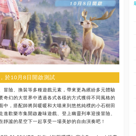
，於10月8日開啟測試
、冒險、換裝等多種遊戲元素，帶來更為繽紛多元體驗
袤奇幻的大世界中透過各式各樣的方式獲得不同風格的
面中，搭配師將與暖暖和大喵來到悠然純樸的小石樹田
走進歡樂市集開啟趣味遊戲、登上幽靈列車迎接冒險、
在靜謐的星空下一起享受一場美妙的自由演奏吧！