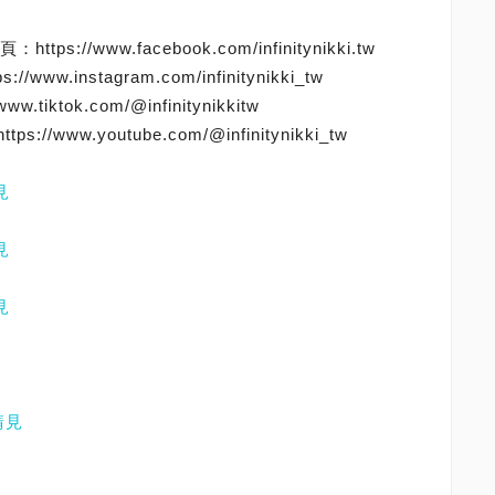
s://www.facebook.com/infinitynikki.tw
www.instagram.com/infinitynikki_tw
tiktok.com/@infinitynikkitw
/www.youtube.com/@infinitynikki_tw
見
見
見
請見