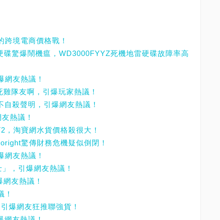
來的跨境電商價格戰！
3TB硬碟驚爆鬧機瘟，WD3000FYYZ死機地雷硬碟故障率高
引爆網友熱議！
想當死雞隊友啊，引爆玩家熱議！
表不自殺聲明，引爆網友熱議！
網友熱議！
X540T2，淘寶網水貨價格殺很大！
oright驚傳財務危機疑似倒閉！
引爆網友熱議！
衛士」，引爆網友熱議！
引爆網友熱議！
議！
大升級引爆網友狂推聯強貨！
引爆網友熱議！