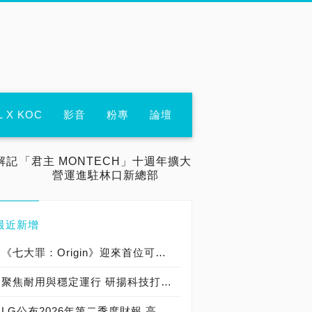
L X KOC
影音
粉專
論壇
解記
「君主 MONTECH」十週年擴大
營運進駐林口新總部
最近新增
《七大罪：Origin》迎來首位可遊玩十誡角色「德里艾利」
聚焦耐用與穩定運行 研揚科技打造新一代 COM Express Type 6 模組
LG公布2026年第二季度財報 高附加價值產品銷售成長與成本競爭力提升，營業獲利年增 147%