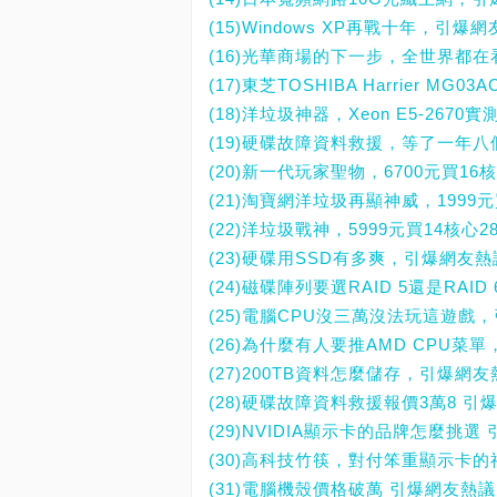
(15)Windows XP再戰十年，引爆
(16)光華商場的下一步，全世界都在
(17)東芝TOSHIBA Harrier 
(18)洋垃圾神器，Xeon E5-267
(19)硬碟故障資料救援，等了一年八個
(20)新一代玩家聖物，6700元買16核心
(21)淘寶網洋垃圾再顯神威，1999元
(22)洋垃圾戰神，5999元買14核心2
(23)硬碟用SSD有多爽，引爆網友
(24)磁碟陣列要選RAID 5還是RAI
(25)電腦CPU沒三萬沒法玩這遊戲
(26)為什麼有人要推AMD CPU菜
(27)200TB資料怎麼儲存，引爆網
(28)硬碟故障資料救援報價3萬8 引
(29)NVIDIA顯示卡的品牌怎麼挑選
(30)高科技竹筷，對付笨重顯示卡
(31)電腦機殼價格破萬 引爆網友熱