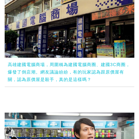
高雄建國電腦商場，周圍稱為建國電腦商圈、建國3C商圈，
爆發了倒店潮。網友議論紛紛，有的玩家認為跟原價屋有
關，認為原價屋是殺手，真的是這樣嗎？