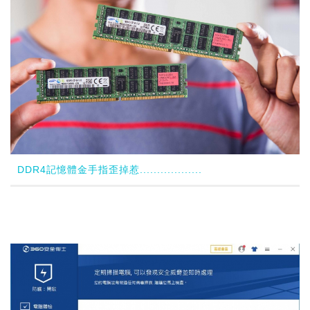
DDR4記憶體金手指歪掉惹..................