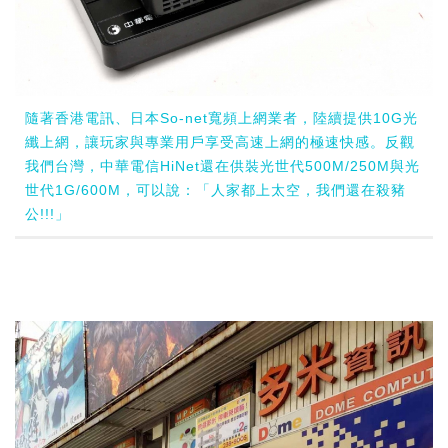
隨著香港電訊、日本So-net寬頻上網業者，陸續提供10G光
纖上網，讓玩家與專業用戶享受高速上網的極速快感。反觀
我們台灣，中華電信HiNet還在供裝光世代500M/250M與光
世代1G/600M，可以說：「人家都上太空，我們還在殺豬
公!!!」