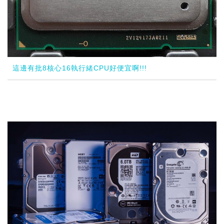
這邊有批8核心16執行緒CPU好便宜啊!!!