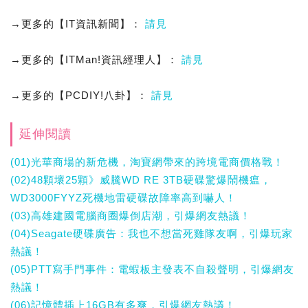
→更多的【IT資訊新聞】：
請見
→更多的【ITMan!資訊經理人】：
請見
→更多的【PCDIY!八卦】：
請見
延伸閱讀
(01)光華商場的新危機，淘寶網帶來的跨境電商價格戰！
(02)48顆壞25顆》威騰WD RE 3TB硬碟驚爆鬧機瘟，
WD3000FYYZ死機地雷硬碟故障率高到嚇人！
(03)高雄建國電腦商圈爆倒店潮，引爆網友熱議！
(04)Seagate硬碟廣告：我也不想當死雞隊友啊，引爆玩家
熱議！
(05)PTT寫手門事件：電蝦板主發表不自殺聲明，引爆網友
熱議！
(06)記憶體插上16GB有多爽，引爆網友熱議！