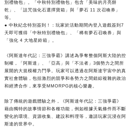
別禮物包」。「中秋特別禮物包」包含「美味的月亮餅
乾」、「詛咒強化石選擇寶箱」與「夢石 11 次召喚券」
等。
● 中秋紀念特別簽到！：玩家於活動期間內登入遊戲簽到7
天即可獲得「中秋特別禮物包」、「稀有夢石召喚券」與
「強化 4 大地星鈴箱」。
《阿斯達年代記：三強爭霸》講述為爭奪整個阿斯大陸的控
制權，「阿斯達」、「亞高」與「不法者」3個勢力之間所
展開的大規模權力鬥爭。玩家可以透過在阿斯達宇宙中的真
實社會體驗，包括激烈的競爭和各勢力之間錯綜複雜的政治
和經濟合作，來享受MMORPG的核心樂趣。
除了傳統的遊戲體驗之外，《阿斯達年代記：三強爭霸》
藉由獨特的故事情節和各種功能，例如根據天氣條件而不斷
變化的環境、資源收集、建設和料理等，邀請玩家沉浸在阿
斯達的世界中。