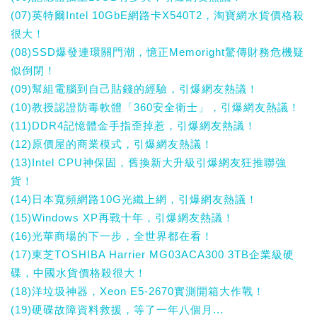
(07)英特爾Intel 10GbE網路卡X540T2，淘寶網水貨價格殺
很大！
(08)SSD爆發連環關門潮，憶正Memoright驚傳財務危機疑
似倒閉！
(09)幫組電腦到自己貼錢的經驗，引爆網友熱議！
(10)教授認證防毒軟體「360安全衛士」，引爆網友熱議！
(11)DDR4記憶體金手指歪掉惹，引爆網友熱議！
(12)原價屋的商業模式，引爆網友熱議！
(13)Intel CPU神保固，舊換新大升級引爆網友狂推聯強
貨！
(14)日本寬頻網路10G光纖上網，引爆網友熱議！
(15)Windows XP再戰十年，引爆網友熱議！
(16)光華商場的下一步，全世界都在看！
(17)東芝TOSHIBA Harrier MG03ACA300 3TB企業級硬
碟，中國水貨價格殺很大！
(18)洋垃圾神器，Xeon E5-2670實測開箱大作戰！
(19)硬碟故障資料救援，等了一年八個月...