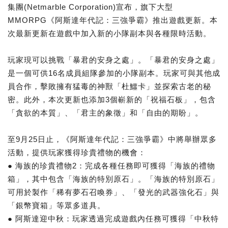
集團(Netmarble Corporation)宣布，旗下大型
MMORPG《阿斯達年代記：三強爭霸》推出遊戲更新。本
次最新更新在遊戲中加入新的小隊副本與各種限時活動。
玩家現可以挑戰「暴君的安身之處」。「暴君的安身之處」
是一個可供16名成員組隊參加的小隊副本。玩家可與其他成
員合作，擊敗擁有猛毒的神獸「杜鱷卡」並探索古老的秘
密。此外，本次更新也添加3個嶄新的「祝福石板」，包含
「貪欲的本質」、「君主的象徵」和「自由的期盼」。
至9月25日止，《阿斯達年代記：三強爭霸》中將舉辦眾多
活動，提供玩家獲得珍貴禮物的機會：
● 海族的珍貴禮物2：完成各種任務即可獲得「海族的禮物
箱」，其中包含「海族的特別原石」。「海族的特別原石」
可用於製作「稀有夢石召喚券」、「發光的武器強化石」與
「銀幣寶箱」等眾多道具。
● 阿斯達迎中秋：玩家透過完成遊戲內任務可獲得「中秋特