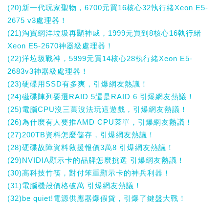
(20)新一代玩家聖物，6700元買16核心32執行緒Xeon E5-
2675 v3處理器！
(21)淘寶網洋垃圾再顯神威，1999元買到8核心16執行緒
Xeon E5-2670神器級處理器！
(22)洋垃圾戰神，5999元買14核心28執行緒Xeon E5-
2683v3神器級處理器！
(23)硬碟用SSD有多爽，引爆網友熱議！
(24)磁碟陣列要選RAID 5還是RAID 6 引爆網友熱議！
(25)電腦CPU沒三萬沒法玩這遊戲，引爆網友熱議！
(26)為什麼有人要推AMD CPU菜單，引爆網友熱議！
(27)200TB資料怎麼儲存，引爆網友熱議！
(28)硬碟故障資料救援報價3萬8 引爆網友熱議！
(29)NVIDIA顯示卡的品牌怎麼挑選 引爆網友熱議！
(30)高科技竹筷，對付笨重顯示卡的神兵利器！
(31)電腦機殼價格破萬 引爆網友熱議！
(32)be quiet!電源供應器爆假貨，引爆了鍵盤大戰！