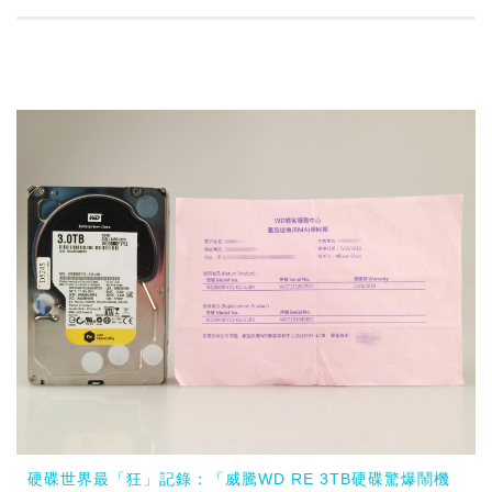
硬碟世界最「狂」記錄：「威騰WD RE 3TB硬碟驚爆鬧機