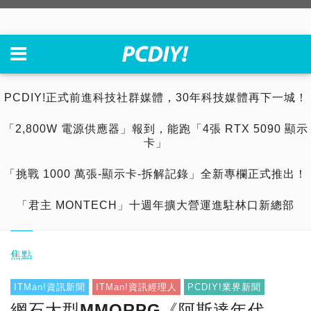
PCDIY!正式前進科技社群媒體，30年科技媒體再下一城！
「2,800W 電源供應器」報到，能跑「4張 RTX 5090 顯示
卡」
「挑戰 1000 萬張-顯示卡-拆解記錄」全新專欄正式推出！
「君主 MONTECH」十週年擴大營運進駐林口新總部
焦點
ITMan!資訊新聞
ITMan!資訊經理人
PCDIY!業界新聞
網石大型MMORPG《阿斯達年代