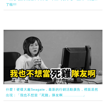
了啦!!!
什麼！硬碟大廠Seagate，最新的行銷活動廣告，裡面居然
出現：「我也不想當『死雞』隊友啊.................」