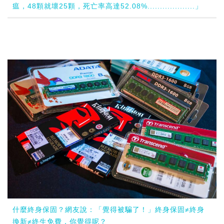
瘟，48顆就壞25顆，死亡率高達52.08%...................」
什麼終身保固？網友說：「覺得被騙了！」終身保固≠終身
換新≠終生免費，你覺得呢？