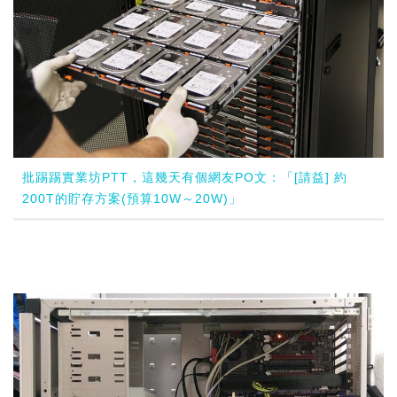
批踢踢實業坊PTT，這幾天有個網友PO文：「[請益] 約
200T的貯存方案(預算10W～20W)」