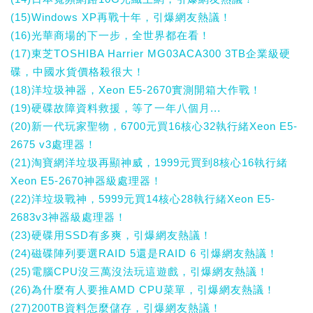
(15)Windows XP再戰十年，引爆網友熱議！
(16)光華商場的下一步，全世界都在看！
(17)東芝TOSHIBA Harrier MG03ACA300 3TB企業級硬
碟，中國水貨價格殺很大！
(18)洋垃圾神器，Xeon E5-2670實測開箱大作戰！
(19)硬碟故障資料救援，等了一年八個月...
(20)新一代玩家聖物，6700元買16核心32執行緒Xeon E5-
2675 v3處理器！
(21)淘寶網洋垃圾再顯神威，1999元買到8核心16執行緒
Xeon E5-2670神器級處理器！
(22)洋垃圾戰神，5999元買14核心28執行緒Xeon E5-
2683v3神器級處理器！
(23)硬碟用SSD有多爽，引爆網友熱議！
(24)磁碟陣列要選RAID 5還是RAID 6 引爆網友熱議！
(25)電腦CPU沒三萬沒法玩這遊戲，引爆網友熱議！
(26)為什麼有人要推AMD CPU菜單，引爆網友熱議！
(27)200TB資料怎麼儲存，引爆網友熱議！