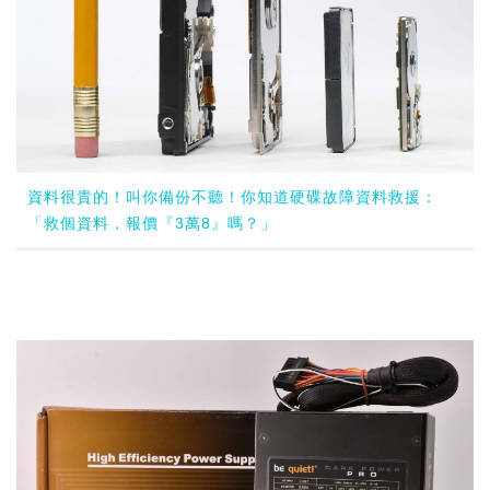
資料很貴的！叫你備份不聽！你知道硬碟故障資料救援：
「救個資料，報價『3萬8』嗎？」