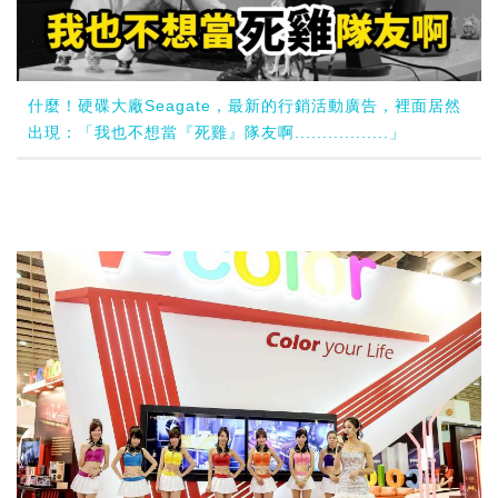
什麼！硬碟大廠Seagate，最新的行銷活動廣告，裡面居然
出現：「我也不想當『死雞』隊友啊.................」