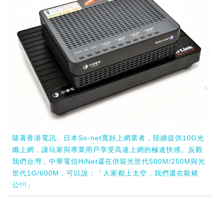
隨著香港電訊、日本So-net寬頻上網業者，陸續提供10G光
纖上網，讓玩家與專業用戶享受高速上網的極速快感。反觀
我們台灣，中華電信HiNet還在供裝光世代500M/250M與光
世代1G/600M，可以說：「人家都上太空，我們還在殺豬
公!!!」