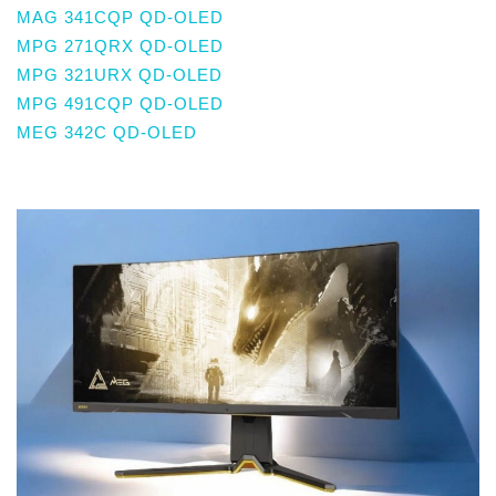
MAG 341CQP QD-OLED
MPG 271QRX QD-OLED
MPG 321URX QD-OLED
MPG 491CQP QD-OLED
MEG 342C QD-OLED