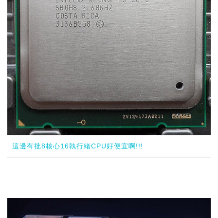
這邊有批8核心16執行緒CPU好便宜啊!!!