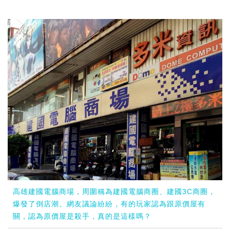
高雄建國電腦商場，周圍稱為建國電腦商圈、建國3C商圈，
爆發了倒店潮。網友議論紛紛，有的玩家認為跟原價屋有
關，認為原價屋是殺手，真的是這樣嗎？