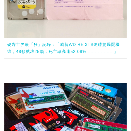
硬碟世界最「狂」記錄：「威騰WD RE 3TB硬碟驚爆鬧機
瘟，48顆就壞25顆，死亡率高達52.08%...................」