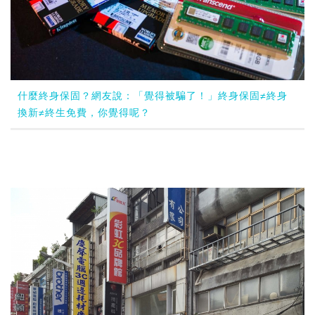
什麼終身保固？網友說：「覺得被騙了！」終身保固≠終身
換新≠終生免費，你覺得呢？