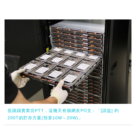
批踢踢實業坊PTT，這幾天有個網友PO文：「[請益] 約
200T的貯存方案(預算10W～20W)」