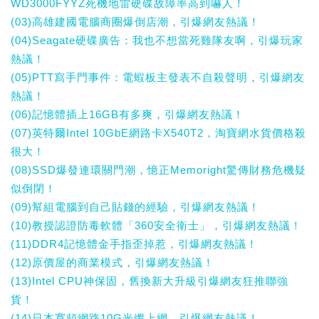
WD3000FYYZ死機地雷硬碟故障率高到嚇人！
(03)高雄建國電腦商圈爆倒店潮，引爆網友熱議！
(04)Seagate硬碟廣告：我也不想當死雞隊友啊，引爆玩家
熱議！
(05)PTT寫手門事件：電蝦板主發表不自殺聲明，引爆網友
熱議！
(06)記憶體插上16GB有多爽，引爆網友熱議！
(07)英特爾Intel 10GbE網路卡X540T2，淘寶網水貨價格殺
很大！
(08)SSD爆發連環關門潮，憶正Memoright驚傳財務危機疑
似倒閉！
(09)幫組電腦到自己貼錢的經驗，引爆網友熱議！
(10)教授認證防毒軟體「360安全衛士」，引爆網友熱議！
(11)DDR4記憶體金手指歪掉惹，引爆網友熱議！
(12)原價屋的商業模式，引爆網友熱議！
(13)Intel CPU神保固，舊換新大升級引爆網友狂推聯強
貨！
(14)日本寬頻網路10G光纖上網，引爆網友熱議！