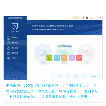
中國來的「360安全衛士防毒軟體」，「360安全卫士」這
次獲得教授認證了！教授認證的「神防毒軟體」，這到底是
「教授級防毒軟體」，還是防毒軟體是「會叫的野獸？」