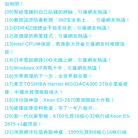
似倒閉！
(09)幫組電腦到自己貼錢的經驗，引爆網友熱議！
(10)教授認證防毒軟體「360安全衛士」，引爆網友熱議！
(11)DDR4記憶體金手指歪掉惹，引爆網友熱議！
(12)原價屋的商業模式，引爆網友熱議！
(13)Intel CPU神保固，舊換新大升級引爆網友狂推聯強
貨！
(14)日本寬頻網路10G光纖上網，引爆網友熱議！
(15)Windows XP再戰十年，引爆網友熱議！
(16)光華商場的下一步，全世界都在看！
(17)東芝TOSHIBA Harrier MG03ACA300 3TB企業級硬
碟，中國水貨價格殺很大！
(18)洋垃圾神器，Xeon E5-2670實測開箱大作戰！
(19)硬碟故障資料救援，等了一年八個月...
(20)新一代玩家聖物，6700元買16核心32執行緒Xeon E5-
2675 v3處理器！
(21)淘寶網洋垃圾再顯神威，1999元買到8核心16執行緒