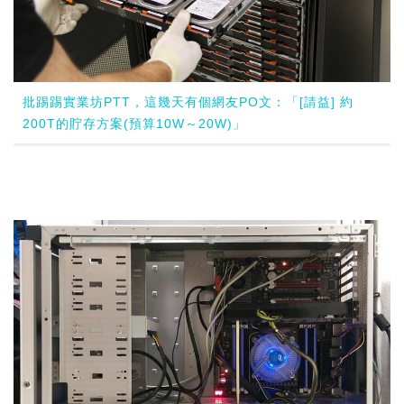
批踢踢實業坊PTT，這幾天有個網友PO文：「[請益] 約
200T的貯存方案(預算10W～20W)」