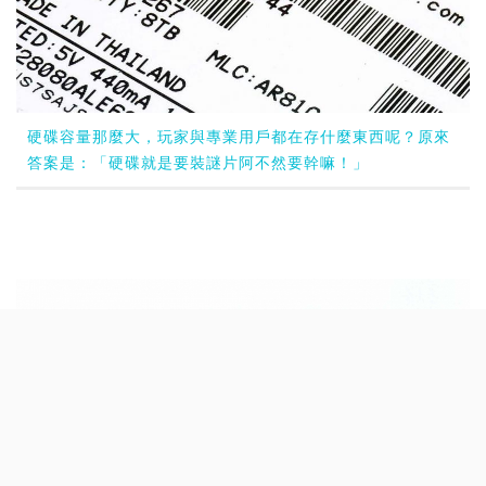
硬碟容量那麼大，玩家與專業用戶都在存什麼東西呢？原來
答案是：「硬碟就是要裝謎片阿不然要幹嘛！」