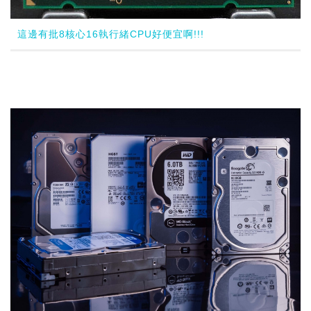
這邊有批8核心16執行緒CPU好便宜啊!!!