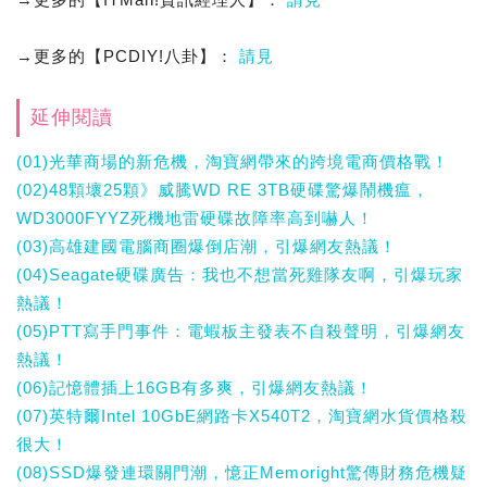
→更多的【PCDIY!八卦】：
請見
延伸閱讀
(01)光華商場的新危機，淘寶網帶來的跨境電商價格戰！
(02)48顆壞25顆》威騰WD RE 3TB硬碟驚爆鬧機瘟，
WD3000FYYZ死機地雷硬碟故障率高到嚇人！
(03)高雄建國電腦商圈爆倒店潮，引爆網友熱議！
(04)Seagate硬碟廣告：我也不想當死雞隊友啊，引爆玩家
熱議！
(05)PTT寫手門事件：電蝦板主發表不自殺聲明，引爆網友
熱議！
(06)記憶體插上16GB有多爽，引爆網友熱議！
(07)英特爾Intel 10GbE網路卡X540T2，淘寶網水貨價格殺
很大！
(08)SSD爆發連環關門潮，憶正Memoright驚傳財務危機疑