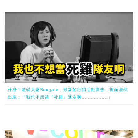
什麼！硬碟大廠Seagate，最新的行銷活動廣告，裡面居然
出現：「我也不想當『死雞』隊友啊.................」