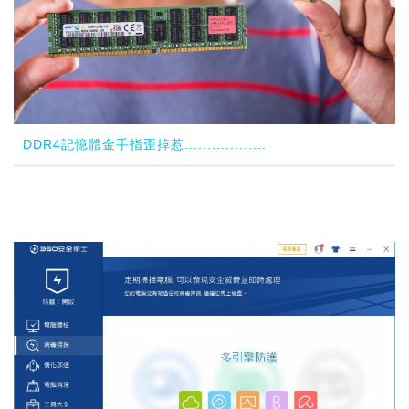
DDR4記憶體金手指歪掉惹..................