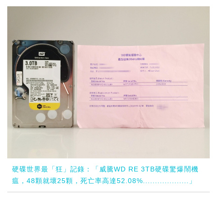
硬碟世界最「狂」記錄：「威騰WD RE 3TB硬碟驚爆鬧機
瘟，48顆就壞25顆，死亡率高達52.08%...................」