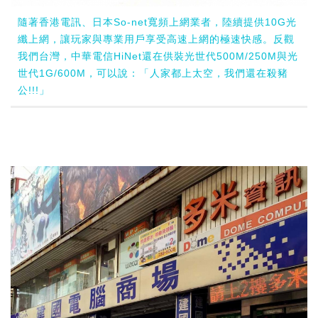
隨著香港電訊、日本So-net寬頻上網業者，陸續提供10G光
纖上網，讓玩家與專業用戶享受高速上網的極速快感。反觀
我們台灣，中華電信HiNet還在供裝光世代500M/250M與光
世代1G/600M，可以說：「人家都上太空，我們還在殺豬
公!!!」