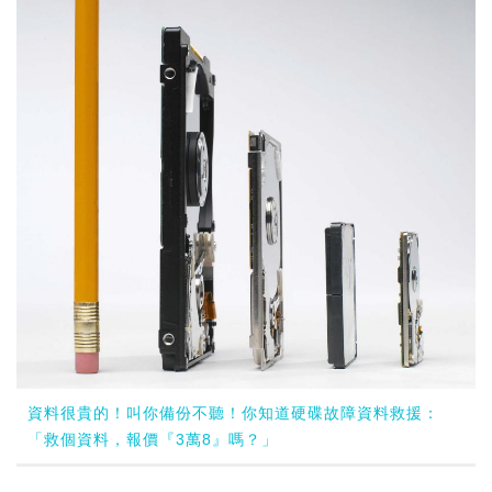
資料很貴的！叫你備份不聽！你知道硬碟故障資料救援：
「救個資料，報價『3萬8』嗎？」