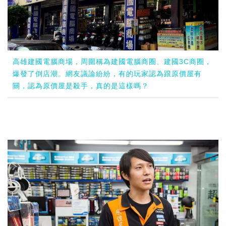
高雄建國電腦商場，周圍稱為建國電腦商圈、建國3C商圈，
爆發了倒店潮。網友議論紛紛，有的玩家認為跟原價屋有
關，認為原價屋是殺手，真的是這樣嗎？