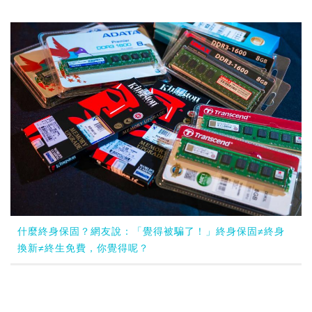
什麼終身保固？網友說：「覺得被騙了！」終身保固≠終身
換新≠終生免費，你覺得呢？