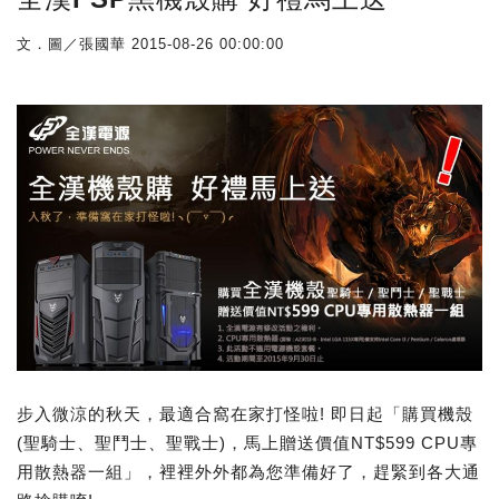
文．圖／張國華
2015-08-26 00:00:00
步入微涼的秋天，最適合窩在家打怪啦! 即日起「購買機殼
(聖騎士、聖鬥士、聖戰士)，馬上贈送價值NT$599 CPU專
用散熱器一組」，裡裡外外都為您準備好了，趕緊到各大通