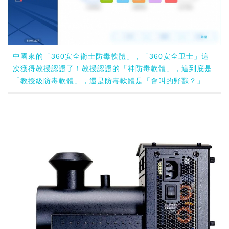
中國來的「360安全衛士防毒軟體」，「360安全卫士」這
次獲得教授認證了！教授認證的「神防毒軟體」，這到底是
「教授級防毒軟體」，還是防毒軟體是「會叫的野獸？」