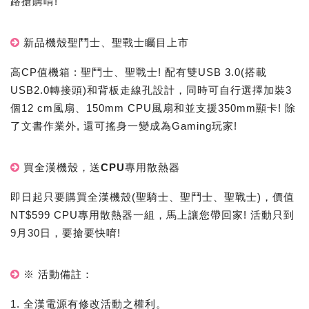
路搶購唷!
新品機殼聖鬥士、聖戰士矚目上市
高CP值機箱 : 聖鬥士、聖戰士! 配有雙USB 3.0(搭載
USB2.0轉接頭)和背板走線孔設計，同時可自行選擇加裝3
個12 cm風扇、150mm CPU風扇和並支援350mm顯卡! 除
了文書作業外, 還可搖身一變成為Gaming玩家!
買全漢機殼，送CPU專用散熱器
即日起只要購買全漢機殼(聖騎士、聖鬥士、聖戰士)，價值
NT$599 CPU專用散熱器一組，馬上讓您帶回家! 活動只到
9月30日，要搶要快唷!
※ 活動備註：
1. 全漢電源有修改活動之權利。