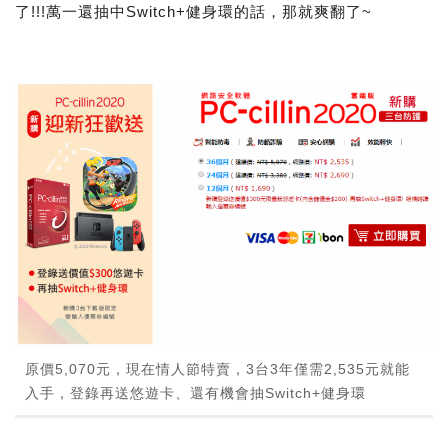
了!!!萬一還抽中Switch+健身環的話，那就爽翻了~
原價5,070元，現在情人節特賣，3台3年僅需2,535元就能
入手，登錄再送悠遊卡、還有機會抽Switch+健身環