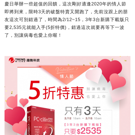
慶日舉辦一些超值的回饋，這次剛好適逢2020年的情人節
即將到來，限時3天的破盤特賣又開跑了，先前沒跟上的朋
友這次可別錯過了，時間為2/12~15，3年3台新購下載版只
要2,535元就能入手(5折特價)，錯過這次就要再等下一波
了，別讓病毒也愛上你喔！