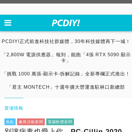
PCDIY!正式前進科技社群媒體，30年科技媒體再下一城！
「2,800W 電源供應器」報到，能跑「4張 RTX 5090 顯示
卡」
「挑戰 1000 萬張-顯示卡-拆解記錄」全新專欄正式推出！
「君主 MONTECH」十週年擴大營運進駐林口新總部
賣場情報
焦點
廠商活動新聞
電腦軟體新聞
別讓病毒也愛上你，PC-Cillin 2020