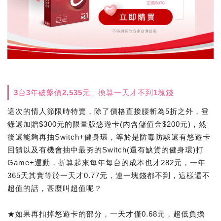
3台3年破盤價2,535元、換算一天才不到1塊錢
這次的情人節限時特賣，除了價格直接腰斬為5折之外，登
錄還加贈$300元的限量版悠遊卡(內含儲值金$200元)，然
後還能夠再抽Switch+健身環，等於是防毒防駭還有悠遊卡
回饋以及有機會抽中最夯的Switch(還有缺貨的健身環)打
Game+運動，折算起來每年每台的成本也才282元，一年
365天其實等於一天才0.77元，連一塊錢都不到，這樣還不
超值的話，甚麼叫超值呢？
★如果再扣掉悠遊卡的部分，一天才僅0.68元，超低負擔