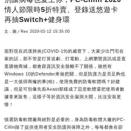
情人節限時5折特賣、登錄送悠遊卡
再抽Switch+健身環
文．圖／Rex
2020-02-12 15:35:00
面對現在武漢肺炎(COVID-19)的威脅下，大家少出門宅在
家的話，那不管是打算追劇、打電動、上網瀏覽資訊或是逛
逛購物商城，都會跟資訊安全脫離不了關係，雖然有
Windows 10的Defender來做把關，但是防護力是否足夠也
是一大值得商榷的事(哈)，使用免費的防毒軟體嗎？好建
議，但是可別像先前Avast那樣成了惡意軟體還把使用者數
據拿來販售，這樣子等於資訊安全漏洞大開，比沒安裝更
慘！
慎選防毒軟體廠商絕對是必要的，身為防毒軟體大廠的PC-
Cillin除了提供使用者安全防護與保障之外，每每都會在節