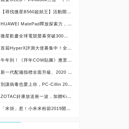
【尋找微星B560超頻王】活動開跑，CPU-Z測試軟體安裝、使用教學與參賽注意事項
HUAWEI MatePad釋放探索力，2K全面屏、四聲道平板精彩登場，首購加贈M-Pencil手寫筆等三重好禮！
微星歡慶全球電競螢幕突破300萬台，推出34吋2K的MAG342CQRV電競螢幕8,888元回饋
首屆HyperX評測大使募集中！全套電競周邊產品免費送
牛年到！《拜年COW貼圖》應景有誠意，LINE精選360組賀歲貼圖、送禮自用有面子還能集章領紅包
新一代配備指標全面升級、2020 AORUS旗艦網咖說明會邀請
別讓病毒也愛上你，PC-Cillin 2020情人節限時5折特賣、登錄送悠遊卡再抽Switch+健身環
ZOTAC好康放送衝一波，加贈Kingston鼠年限量32GB隨身碟助您2020鼠來寶、打怪掉寶好運一路發
「米掛」惹！小米米粉節2019開跑、購物網頁當機