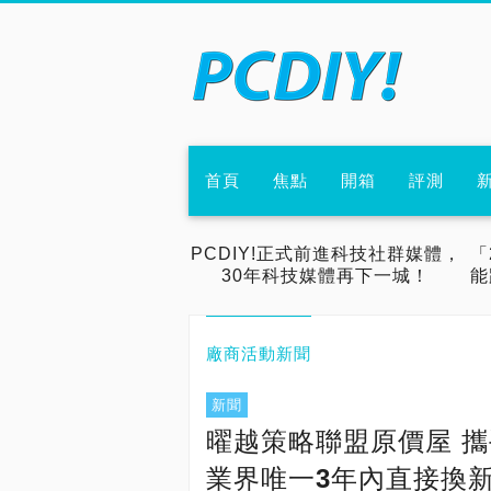
首頁
焦點
開箱
評測
PCDIY!正式前進科技社群媒體，
「
30年科技媒體再下一城！
能
廠商活動新聞
新聞
曜越策略聯盟原價屋 
業界唯一3年內直接換