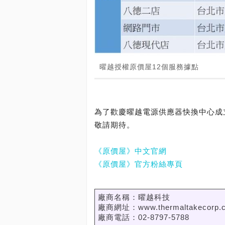
曜越授權原價屋12個服務據點
為了歡慶曜越電源供應器快換中心成立
敬請期待。
《原價屋》中文官網
《原價屋》官方粉絲專頁
廠商名稱：曜越科技
廠商網址：www.thermaltakecorp.
廠商電話：02-8797-5788