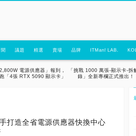
新聞
議題
精選
賣場
品牌
ITMan! LAB.
KO
2,800W 電源供應器」報到，
「挑戰 1000 萬張-顯示卡-拆
跑「4張 RTX 5090 顯示卡」
錄」全新專欄正式推出！
攜手打造全省電源供應器快換中心
新