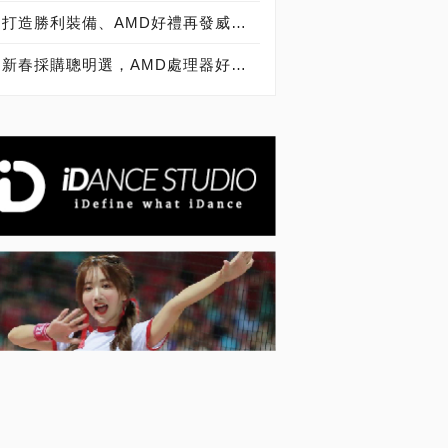
打造勝利裝備、AMD好禮再發威，買Ryzen就送《湯姆克蘭西：全境封鎖 2》
新春採購聰明選，AMD處理器好禮放送、打造玩家專屬勝利裝備