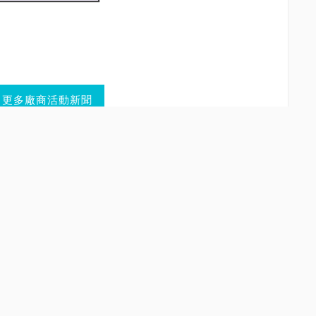
更多廠商活動新聞
情緒謾罵、或內容涉及非法的言論。
用途的垃圾內容及連結。
開張貼在留言版內。
或發表與各文章主題無關的文章。
人名譽或企業形象聲譽的文章。
法律責任，所有言論不代表PCDIY!雜誌立場，違反上述規
刪除您的留言。