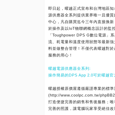
即日起，曜越正式宣布和台灣地區知
源供應器全系列提供業界唯一且優質
中心，凡自購買迄今三年內直接換新
於操作及以IoT物聯網概念設計的監控軟
「Toughpower DPS G數位
流、耗電量和溫度使用狀態等最新強
料並做整合管理！不僅代表曜越對於
服務的用心！
曜越電源供應器全系列:
操作簡易的DPS App 2.0可於曜
曜越授權原價屋遵循嚴謹專業的標準
(http://www.coolpc.com.tw
打造便捷完善的銷售和售後服務；唯
完善的照護，讓電腦玩家享受絕佳改