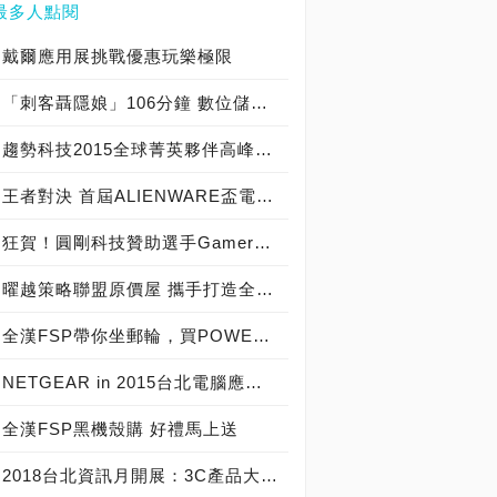
最多人點閱
戴爾應用展挑戰優惠玩樂極限
「刺客聶隱娘」106分鐘 數位儲存Western Digital超「殺」罩得住
趨勢科技2015全球菁英夥伴高峰會登場 來自全球的19家傑出合作夥伴接受表揚
王者對決 首屆ALIENWARE盃電競大賽強勢登場 英雄聯盟最強中路爭霸賽 7/24開始報名
狂賀！圓剛科技贊助選手GamerBee榮獲「EVO 2015」亞軍
曜越策略聯盟原價屋 攜手打造全省電源供應器快換中心 業界唯一3年內直接換新
全漢FSP帶你坐郵輪，買POWER，機車電視任你抽
NETGEAR in 2015台北電腦應用展 7/30~8/3
全漢FSP黑機殼購 好禮馬上送
2018台北資訊月開展：3C產品大爆發！各廠商優惠齊放，展期好康活動不斷