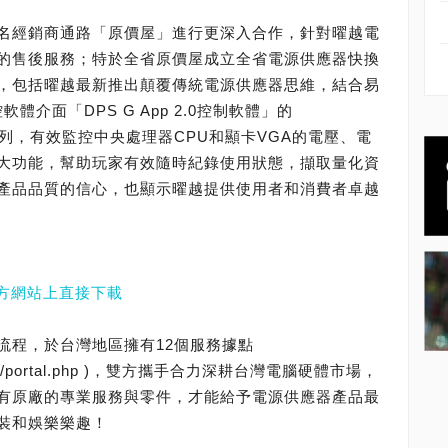
名經銷商通路「原價屋」進行更深入合作，針對曜越電
的售後服務；特於全省原價屋成立全省電源供應器快換
，包括曜越最新推出顛覆傳統電源供應器思維，結合易
體介面「DPS G App 2.0控制軟體」的
電源」系列，有效監控中央處理器CPU和顯卡VGA的電壓、電
大功能，幫助玩家有效隨時紀錄使用狀態，擷取量化資
產品品質的信心，也顯示曜越提供使用者和消費者卓越
越官方網站上直接下載
流程，於台灣地區擁有12個服務據點
/phpBB2/portal.php )，雙方攜手合力深耕台灣電腦硬體市場，
有原廠的專業服務與零件，才能給予電源供應器產品最
裝和娛樂樂趣！