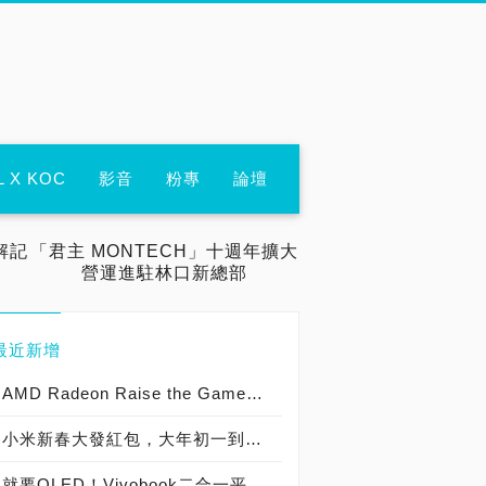
L X KOC
影音
粉專
論壇
解記
「君主 MONTECH」十週年擴大
營運進駐林口新總部
最近新增
AMD Radeon Raise the Game遊戲大禮包即日起開放兌換
小米新春大發紅包，大年初一到初七每日狂撒最高千元發財金，虎年換新機首選Xiaomi 11T 5G系列與Xiaomi 11 Lite 5G NE，年節追劇必備高品質大螢幕，智慧顯示器最高再省2,500元
就要OLED！Vivobook二合一平板筆電電信開賣，2月底前購機享好禮，登錄再抽OSIM按摩椅、PS5遊戲機