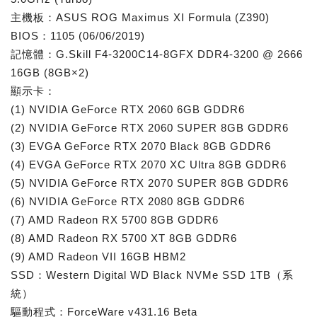
主機板：ASUS ROG Maximus XI Formula (Z390)
BIOS：1105 (06/06/2019)
記憶體：G.Skill F4-3200C14-8GFX DDR4-3200 @ 2666
16GB (8GB×2)
顯示卡：
(1) NVIDIA GeForce RTX 2060 6GB GDDR6
(2) NVIDIA GeForce RTX 2060 SUPER 8GB GDDR6
(3) EVGA GeForce RTX 2070 Black 8GB GDDR6
(4) EVGA GeForce RTX 2070 XC Ultra 8GB GDDR6
(5) NVIDIA GeForce RTX 2070 SUPER 8GB GDDR6
(6) NVIDIA GeForce RTX 2080 8GB GDDR6
(7) AMD Radeon RX 5700 8GB GDDR6
(8) AMD Radeon RX 5700 XT 8GB GDDR6
(9) AMD Radeon VII 16GB HBM2
SSD：Western Digital WD Black NVMe SSD 1TB（系
統）
驅動程式：ForceWare v431.16 Beta