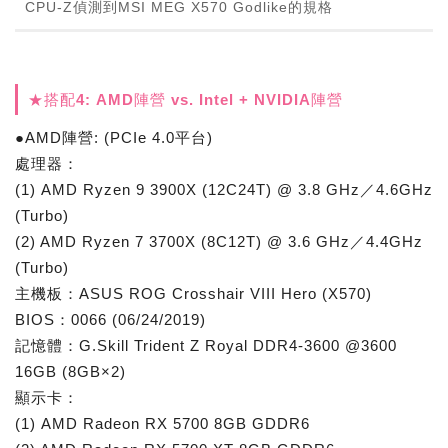
CPU-Z偵測到MSI MEG X570 Godlike的規格
★搭配4: AMD陣營 vs. Intel + NVIDIA陣營
●AMD陣營: (PCIe 4.0平台)
處理器：
(1) AMD Ryzen 9 3900X (12C24T) @ 3.8 GHz／4.6GHz
(Turbo)
(2) AMD Ryzen 7 3700X (8C12T) @ 3.6 GHz／4.4GHz
(Turbo)
主機板：ASUS ROG Crosshair VIII Hero (X570)
BIOS：0066 (06/24/2019)
記憶體：G.Skill Trident Z Royal DDR4-3600 @3600
16GB (8GB×2)
顯示卡：
(1) AMD Radeon RX 5700 8GB GDDR6