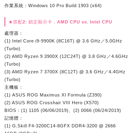
作業系統：Windows 10 Pro Build 1903 (x64)
★搭配2: 鎖定顯示卡，AMD CPU vs. Intel CPU
處理器：
(1) Intel Core i9-9900K (8C16T) @ 3.6 GHz／5.0GHz
(Turbo)
(2) AMD Ryzen 9 3900X (12C24T) @ 3.8 GHz／4.6GHz
(Turbo)
(3) AMD Ryzen 7 3700X (8C12T) @ 3.6 GHz／4.4GHz
(Turbo)
主機板：
(1) ASUS ROG Maximus XI Formula (Z390)
(2) ASUS ROG Crosshair VIII Hero (X570)
BIOS：(1) 1105 (06/06/2019)、(2) 0066 (06/24/2019)
記憶體：
(1) G.Skill F4-3200C14-8GFX DDR4-3200 @ 2666