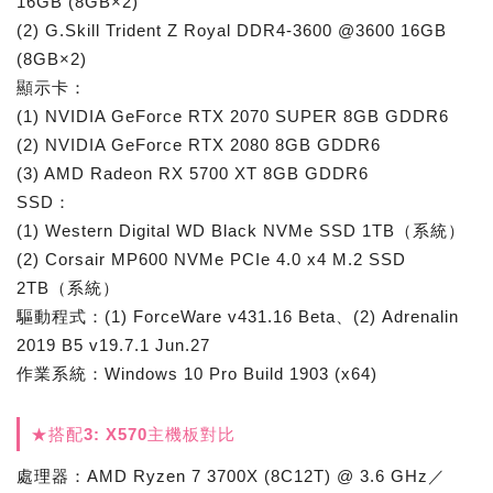
16GB (8GB×2)
(2) G.Skill Trident Z Royal DDR4-3600 @3600 16GB
(8GB×2)
顯示卡：
(1) NVIDIA GeForce RTX 2070 SUPER 8GB GDDR6
(2) NVIDIA GeForce RTX 2080 8GB GDDR6
(3) AMD Radeon RX 5700 XT 8GB GDDR6
SSD：
(1) Western Digital WD Black NVMe SSD 1TB（系統）
(2) Corsair MP600 NVMe PCIe 4.0 x4 M.2 SSD
2TB（系統）
驅動程式：(1) ForceWare v431.16 Beta、(2) Adrenalin
2019 B5 v19.7.1 Jun.27
作業系統：Windows 10 Pro Build 1903 (x64)
★搭配3: X570主機板對比
處理器：AMD Ryzen 7 3700X (8C12T) @ 3.6 GHz／