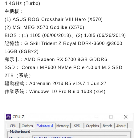
4.4GHz (Turbo)
主機板：
(1) ASUS ROG Crosshair VIII Hero (X570)
(2) MSI MEG X570 Godlike (X570)
BIOS：(1) 1105 (06/06/2019)、(2) 1.0I5 (06/26/2019)
記憶體：G.Skill Trident Z Royal DDR4-3600 @3600
16GB (8GB×2)
顯示卡：AMD Radeon RX 5700 8GB GDDR6
SSD： Corsair MP600 NVMe PCIe 4.0 x4 M.2 SSD
2TB（系統）
驅動程式：Adrenalin 2019 B5 v19.7.1 Jun.27
作業系統：Windows 10 Pro Build 1903 (x64)