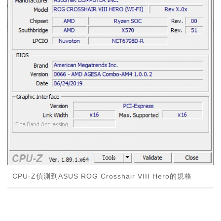
CPU-Z偵測到ASUS ROG Crosshair VIII Hero的規格