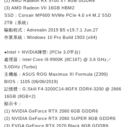
(2) AMD Radeon RX 5700 XT 8GB GDDR6
(3) AMD Radeon VII 16GB HBM2
SSD：Corsair MP600 NVMe PCIe 4.0 x4 M.2 SSD
2TB（系統）
驅動程式：Adrenalin 2019 B5 v19.7.1 Jun.27
作業系統：Windows 10 Pro Build 1903 (x64)
●Intel + NVIDIA陣營: (PCIe 3.0平台)
處理器：Intel Core i9-9900K (8C16T) @ 3.6 GHz／
5.0GHz (Turbo)
主機板：ASUS ROG Maximus XI Formula (Z390)
BIOS：1105 (06/06/2019)
記憶體：G.Skill F4-3200C14-8GFX DDR4-3200 @ 2666
16GB (8GB×2)
顯示卡：
(1) NVIDIA GeForce RTX 2060 6GB GDDR6
(2) NVIDIA GeForce RTX 2060 SUPER 8GB GDDR6
(3) EVGA GeForce RTX 2070 Black 8GB GDDR6