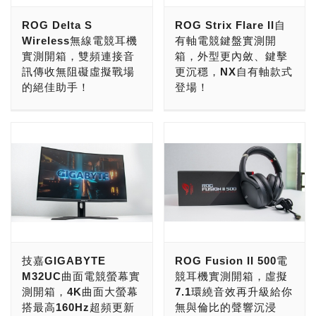
至玩家們熟悉的
項配備，但真無線藍牙「電
ROG Delta S
ROG Strix Flare II自
PlayStation系列也是出自
競」耳機的產品還是偏少，
Wireless無線電競耳機
有軸電競鍵盤實測開
Sony之手。 如今這家大廠
且品質還有待商榷，如今
實測開箱，雙頻連接音
箱，外型更內斂、鍵擊
在前陣子發布了全新
ROG針對移動型裝置、為
訊傳收無阻礙虛擬戰場
更沉穩，NX自有軸款式
INZONE系列，宣告正式進
各位玩家推出了ROG
的絕佳助手！
登場！
軍電競市場，首發作品推出
Cetra True Wireless真無
了電競螢幕以及耳機，而小
線電競耳機，將以輕巧的入
Delta、Fusion、Strix……
年初時，小編為各位介紹了
編也終於在近期一次收到了
耳式耳機、搭配真無線藍牙
等等系列，都是ROG電競
電競鍵盤，以華麗的
Sony INZONE H3/H7/H9
的低延遲連線、降噪功能，
耳機中赫赫有名的電競周
Animate Matrix LED顯示
電競耳機全系列，馬上來開
讓玩家在打手遊時，不僅能
邊，各自也具備不同特色，
器、自由更換軸體為核心，
箱試聽吧！ 可以看到外盒
獲得更加深遠的沉浸感、也
於玩家來說也是一大聖品，
獲得廣大玩家喜愛，但總是
塗裝採用INZONE系列代表
能不打擾其他人。 與我們
並且也累績了相當多的信仰
有喜歡簡約、低調的玩家喜
色紫色為基礎，不過3款耳
常見的真藍牙無線耳機相
擁護者，不過不知道玩家們
歡更樸實一點的ROG產
機本體則是採用白色面積占
同，ROG Cetra True
在有線與無線電競耳機之
品，因此本次小編入手了同
比較大的白黑塗裝，看得出
Wireless採用一組充電盒
間，又是怎麼選擇的呢？
個款型、功能不減、ROG
來這應該是承襲自PS5系列
與左右雙耳機的組合，總重
本次，小編將為各位帶來
NX機械軸為主打的ROG
技嘉GIGABYTE
ROG Fusion II 500電
上的設計靈感，目前3款耳
僅47公克，攜帶方便，且
ROG最新款無線電競耳機
Strix Flare II自有軸電競
M32UC曲面電競螢幕實
競耳機實測開箱，虛擬
機顏色就僅有單一白色可選
除了iOS與Android系統之
－Delta S Wireless，相信
鍵盤。 最直觀來看，原先
測開箱，4K曲面大螢幕
7.1環繞音效再升級給你
擇。 Sony INZONE H3屬
外，亦支援PC、Mac、
又能為玩家們提供一項新的
ROG Strix Flare II
搭最高160Hz超頻更新
無與倫比的聲響沉浸
於入門定位的有線電競耳
Switch使用；而不可不提
選擇。 除了特典版或是聯
Animate左上角的Animate