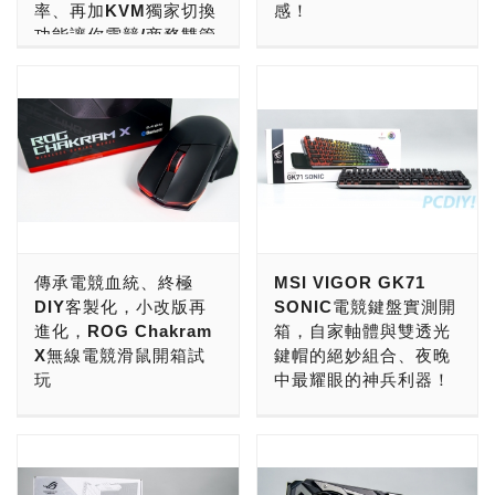
率、再加KVM獨家切換
感！
機，外觀上除了剛才所提到
的是，ROG Cetra True
名款，無論是Delta、
Matrix LED顯示器已經移
功能讓你電競/商務雙管
的的白色塗裝，弧形的耳罩
Wireless具備IPX4防水等
Fusion還是Strix，其顏色
除，改以簡約、內斂的
在電競產品這塊領域上，耕
齊下！
在觸感以及拿取上的抓握感
級規範，即使輕巧也不失耐
搭配不外乎為全黑色設計，
ROG信仰之眼發光標誌板
耘多年的ROG，依靠著自
都相當不錯，且造型相當簡
用性。 霧面消光材質設
而Delta S Wireless雖也以
為點綴，配合不敗的鐵灰色
無論是高更新率、解析度、
家產品的強勁性能與可靠
約，沒有額外任何燈效，耳
計、搭配通體全黑的顏色選
消光黑打底，但卻在支架轉
與鋁合金上蓋組合，更加凸
或是戰術功能等等，各類型
性，建立了品牌與玩家們之
墊的部分使用透氣度相當不
用，讓ROG Cetra True
軸部位做了一點新的花樣，
顯原有的冷豔感；左上角的
電競螢幕都有各自的取向優
間強大的連結性與忠誠度，
錯且觸感光滑細緻的尼龍材
Wireless充電盒在某個角
選用銀白色作為新色彩搭
多媒體控制介面與Animate
勢，對玩家的選擇來說也是
而在電競耳機的研發上，
質，橢圓形的造型也較符合
度上看來其實挺像滑鼠的，
配，為Delta S Wireless多
版幾乎完全一樣，依舊是升
各取所需，GIGABYTE旗
ROG可說是絞盡腦汁，除
人耳形狀，加上柔軟的頭帶
這點也隱約在暗示ROG對
了一些視覺上的層次設計，
級後的金屬製滾輪與撥動式
下M系列電競螢幕更是主打
了能夠在多裝置、多平台包
墊以及僅299g重量，使兩
於電競配備的執著，不過搭
且一樣不失低調優雅的質
開關，滾輪右側的按鍵功能
KVM設備切換功能，讓玩
含電腦、手機、遊戲主機上
耳與頭部的壓力大幅度降
配其掀蓋開關的模式，又有
感。 左右耳罩的D字形設計
亦設置為Windows開始鎖
家們能夠因應日常、商務、
使用外，近年來更是想方設
低，即便在這種較炎熱的夏
一種戒指盒的高貴、隆重
傳承電競血統、終極
MSI VIGOR GK71
除了為Delta系列的招牌標
定鍵與背光鍵，功能絲毫不
或是電競環境來瞬間切換不
法讓電競與聽音樂可以結合
天，長時間配戴下也能確保
感，相當有意思。 耳機本
DIY客製化，小改版再
SONIC電競鍵盤實測開
誌外，還兼符合了人體工學
減。 當然，皮革腕托配件
同的設備。 而GIGABYTE
在一起。 而本次小編為各
涼快舒適。 SONY
體與充電盒的設計並無二
進化，ROG Chakram
箱，自家軸體與雙透光
設計，比典型的橢圓設計更
依舊有附，玩家們即使長期
M系列電競螢幕，自2021
位帶來－ROG Fusion II
INZONE H3搭載了40mm
致，一樣採用霧面消光材
X無線電競滑鼠開箱試
鍵帽的絕妙組合、夜晚
貼近人耳形狀，配戴更加舒
於虛擬戰場征戰，也能藉此
年年底推出M32QC曲面電
500電競耳機，延續ROG
圓頂型(CCAW音圈)驅動單
質，但細看的話可以耳機柄
玩
中最耀眼的神兵利器！
適；預先設置的100%蛋白
減輕手腕負擔，安裝方式都
競螢幕以來，就廣受玩家們
Strix Fusion系列的血統，
體，阻抗35ohm (1kHz)、
上，有大小不一白點點綴，
質皮革耳罩，搭配快速散熱
是採用磁吸式安裝，但安裝
好評，站上也已為各位過，
並具備虛擬7.1環繞音效，
ROG旗下的電競滑鼠，雖
整個PC設備當中，一台旗
頻率響應10~20,000 Hz
有銀河星空般的感覺；耳機
的記憶泡棉，接觸肌膚時擁
上卻比Animate版方便許
不過M32QC為2K解析度版
再加上支援Hi-Res的四核
然系列眾多，對應的遊戲種
艦主機+高解析、更新率螢
(JEITA)，靈敏度
柄的方柱設計以及柄上的稜
有相對柔軟的體感，擁有絕
多，㗳地一聲便能組合；稍
本，本次小編將為各位介紹
心DAC晶片，搭配AI降噪
類也不盡相同，但總體而言
幕，都是為了帶給玩家一場
(dB/mW)，搭配獨特外殼
線條紋，都有別於其他真藍
佳的配戴舒適度，而隨附還
嫌可惜的是，原先在尾端組
其4K解析度的升級版－
技術，讓玩家在激烈戰鬥中
都以強大的穩定性，帶給玩
清晰、流暢的視覺饗宴，但