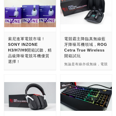
索尼進軍電競市場！
電競霸主降臨真無線藍
SONY INZONE
牙降噪耳機領域，ROG
H3/H7/H9開箱試聽，精
Cetra True Wireless
品級降噪電競耳機優質
開箱試玩
選擇！
無論是有線亦或無線，電競
隨著電競風潮崛起，至今這
耳機大多採用耳罩式設計，
塊市場上不管是廠牌還是產
且針對PC或是家機平台使
品類型的選擇已經是多到數
用，當然也許可以透過
不清；而家喻戶曉的知名品
3.5mm音源線來接用手
牌Sony，相信不用小編特
機，但嚴格說起來，那不能
別介紹，絕大多數玩家都認
真正算作對應手機使用的電
識這間大廠，從電視、相
競耳機。 而現階段真藍牙
機、喇叭、耳機到手機、儲
無線耳機的趨勢無可抵擋，
存裝置都佔有一席之地，甚
各大廠都紛紛推出獨家的各