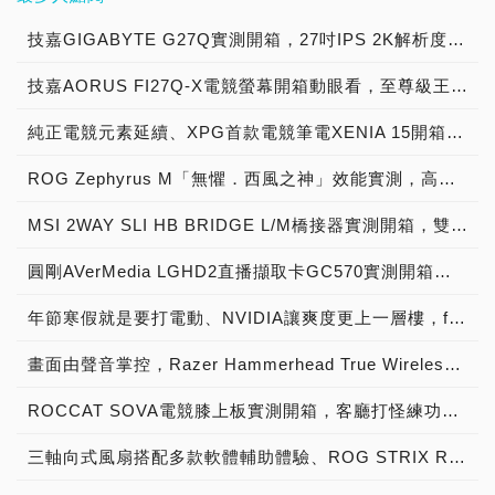
學風格，更加凸顯
白皮革與網眼布組合，厚實
面，與前代相同，都是
票鍵盤海之中殺出一條血
讓更多的荷包空間可以在
周，來自美國加州、遊戲顯
GHz、藍牙雙模無線連接方
次充電皆可讓耳機提供5小
因雙模連線的優點，讓
軸來說，觸擊聲會比經典
GIGABYTE所營造的品牌
但相當透氣，適合長期配
132.7 x 76.6 x
路？繼續跟著小編開箱下去
12代非K版處理器間選擇。
示卡龍頭、渾號老黃的最新
技嘉GIGABYTE G27Q實測開箱，27吋IPS 2K解析度搭載144Hz更新率，平面電競螢幕！
式，讓玩家打Game聽音樂
時的使用時間，配合充電盒
Delta S Wireless擁有多平
Cherry紅軸、ROG RX紅
個性。 支架角度調整方
戴。 如上述所提及，原先
42.8(mm)，但重量微增加
就知道囉！ MSI VIGOR
當然作為ROG電競系列的
鉅作：NVIDIA GeForve
時可擺脫線材的束縛，又能
的話有17小時，關閉ANC
台相容性，包含PC、
軸來得高一些，但段落感也
面，M32UC可在升降0至
的鏡面耳罩觸控板，在本代
了6公克，為127公克，說
GK71 SONIC外盒設計維
技嘉AORUS FI27Q-X電競螢幕開箱動眼看，至尊級王者的視覺體驗！
一員，更主流更親民的
RTX 3080 12GB 噹噹噹登
享受2.4 GHz帶來的超低延
的話，耳機則有5.5小時使
Mac、Switch、
更加顯著，不過也不必擔心
100mm之間作調整、傾角
已被移除，控制介面改由實
起來算是一名重量級選手，
持近年來MSI的沉穩風格，
B660晶片組當然也要照顧
場了。 不過要注意的是，
遲以及可相容眾多行動裝置
用時間、加上充電盒有21.5
PlayStation 4與5皆可使
噪音的問題，除了鍵軸穩定
則可在-5至20度的範圍內調
體鍵操控，左右耳分別有不
體積適中，雖然尺寸偏長，
以銀黑搭配白色龍魂Logo
純正電競元素延續、XPG首款電競筆電XENIA 15開箱評測，高質感外觀搭配高效能硬體
到不同需求的玩家，因此就
本次新發佈的NVIDIA二公
的藍牙5.0，提供了長達40
小時的續航力。 玩家們可
用，但玩家們要注意的是，
器外，機體內部還加裝了吸
整，特別要提一下的是支架
同的操作方式，右耳罩控制
但受益於「樞軸按鍵結構」
的低調方式，比起過去的電
有了這張ROG Strix B660-
子RTX 3080並非是披上Ti
小時的續航力，若真的沒電
連結充電盒上的Type-C為
雙頻模式無論是2.4GHz或
音海綿，相信能一定程度抑
的滑軸設計，技嘉一貫的特
介面有PC與家用遊戲主機
ROG Zephyrus M「無懼．西風之神」效能實測，高規格又輕薄的電競筆電
裝置，讓手小的玩家也能夠
競紅黑風格，整體更增添了
A Gaming Wifi D4啦，看
版戰袍，而是無印版、並升
還有快充功能，只要充10
其充電，搭配快充技術的
是藍牙模式皆須透過接收器
制NX軸敲擊時所帶來的噪
色其實上下調整相當方便、
的切換鍵、強化語音音量
準確點擊，不過要跟左撇子
一分質感，此外也可在彩盒
看D4詞綴，也就是支援
級成12GB的GDDR6X(增
分鐘就可提供1小時的續航
話，僅需10分鐘就能提供
進行連接。 當然，無線耳
音。 而鍵盤參數配置也與
不會卡卡，玩家可以依照自
鍵、遊戲與語音音量平衡
MSI 2WAY SLI HB BRIDGE L/M橋接器實測開箱，雙顯示卡發揮全速效能的神兵利器！
玩家說聲抱歉，ROG
右下角看到有標示搭載的是
DDR4記憶體的意思，相信
加2GB)，也一樣是LHR砍
力時間，或是邊充邊玩都沒
最長1.5小時的使用時間，
機除了低連線延遲以外，續
Animate版一樣，提供
己的習慣來微調。
鍵、以及強化遊戲音效鍵；
Chakram X依舊是顆右手
MSI自家的Sonic紅軸，彩
更能挑起各位玩家們的購買
算力版本，NVIDIA老搭檔
問題。 另外更特別的是，
且擁有無線充電板的玩家，
航力也是需要看重的一條要
8,000Hz輪詢率、壓低至
圓剛AVerMedia LGHD2直播擷取卡GC570實測開箱，專業實況主遊戲直播神兵利器！
GIGABYTE M32UC在規
左耳則是麥克風開關鍵、音
鼠。 而左右兩鍵依舊採用
盒背面除了點出這款鍵盤的
與升級慾望。 一般來說，
ROG也馬上推出了ROG
INZONE H7可同時接收2.4
只要裝置相容的話，也可替
素，Delta S Wireless具備
0.125ms的延遲時間，擁有
格上為31.5吋4K曲面電競
量增減鍵、以及虛擬7.1環
分離式設計，並具備樞軸按
多項特色外，也標榜軸體僅
電競周邊都採用黑與紅的搭
STRIX RTX3080 O12G
GHz、藍牙訊號，能一邊用
ROG Cetra True
快充技術，只需15分鐘就
比絕大部分擁有1ms延遲的
年節寒假就是要打電動、NVIDIA讓爽度更上一層樓，feat AORUS GeForce RTX 3070 MASTER 8G
顯示器(3840 x 2160、
繞音效開關鍵。 而眼尖的
鍵結構，透過內部的彈簧與
有相當輕手的35g觸發力
檔配色，白色方面都會選用
GAMING，當然，ROG也
2.4 GHz訊號打Game的同
Wireless進行無線充電
能擁有3小時的使用時間，
電競鍵盤快8倍的輸入速
UHD)，曲度為1500R，並
玩家們應該發現了「PC與
金屬軸來平衡兩鍵，用以縮
道。 鈦灰色的航太級鋁合
在商務或文書電子周邊上，
是小編的愛，因此馬上入手
時，也能同時用藍牙連接智
唷！ 誰說只有聽音樂專用
畫面由聲音掌控，Razer Hammerhead True Wireless Earbuds開箱
不過有一點值得注意，
度，而ROG Strix Flare II
採用VA面板，更新率基礎
家用遊戲主機的切換鍵」，
短觸發點，簡單說，這原理
金框架讓GK71 SONIC整
來達到時尚流行的目的，但
馬上開箱，前言不多說了，
慧型手機等裝置語音通話。
的藍牙耳機才需要降噪，
Delta S Wireless快充功能
預設為1,000Hz輪詢率，有
為144Hz，透過
這代表著ROG Fusion II
就有點類似鍵盤的回彈速
體風格少去了先前慣用的熱
近年也有越來越多的電競產
馬上來看。 在前些陣子砍
回頭來看外觀的部分，
ROG Cetra True
ROCCAT SOVA電競膝上板實測開箱，客廳打怪練功最佳利器！
需要搭配USB-C轉USB-A
需要的玩家可在Armoury
DisplayPort 1.4連接的
500具備多平台的相容性，
度，而樞軸按鍵結構可以讓
血火紅電競元素，但帶來的
品開始加入白色元素。 比
算力版本的RTX 30系列開
INZONE H7雖說是橢圓弧
Wireless也為各位玩家搭
充電線才能使用；而在完全
Crate內調整。 相比
話，則可超頻至160Hz，並
在機體上的連結模式，也從
滑鼠擁有更少的回彈時間，
是質感滿分的穩重風格，框
方說這張ROG Strix B660-
賣後，各家AIB自製卡也跟
三軸向式風扇搭配多款軟體輔助體驗、ROG STRIX RX5600XT OC 6G顯卡開箱評測
形設計元素，不過在一些細
載了混合式主動降噪功能，
充飽的電力狀態之下，更可
Animate版，ROG Strix
提供1ms的動態畫面響應時
原先的Braided cable改為
進而縮短玩家的前後點擊時
架上下緣最小化的緊湊配置
A Gaming Wifi D4，便是
進推出LHR版本，而這張
節上還是與H3有些差異，
可過濾來自耳機內外的噪
提供玩家們最長25小時的
Flare II的核心更加聚焦在
間(MPRT)與2ms的灰階響
USB-C與3.5mm音源的連
間。 ROG近年的產品研
以及主流的100%按鍵佈局