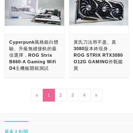
導線設計，可帶來強勁的低
牙無線耳機的圓潤設計，不
有一款ROG Hybrid耳罩，
接腕托的機體邊緣、
GIGABYTE世界首發31.5
溝通無障礙、聽歌也沒煩
家無與倫比的安心感，但在
除了雙眼的視覺感受之外，
音頻率，另外連接埠採用傳
僅有更銳利的電競風格，也
結合人造蛋白皮革與網眼
Animate版的RGB燈效也
吋UHD、更有144Hz更新
惱。 在外型上，ROG
硬體制式化的規則之下，許
操作手感也是遊戲致勝的關
統3.5mm接頭有線連接方
能凸顯出ROG在設計靈感
布，透氣程度滿分，且再加
拿掉了，但無傷大雅，看起
率的M32UC曲面電競螢
Fusion II 500延續前代
多電競滑鼠或許還會有部分
鍵要素，其中與身體最親密
式，可相容絕大部分設備。
上頗有心得。 雖說電競產
上僅有318公克的重量設
來更加沉穩、也更適合喜歡
幕，提供能讓玩家們更加深
ROG Strix Fusion 500的
的侷限性，因此許多玩家追
的裝備，無疑就是滑鼠與鍵
另外還隨附了一組USB音
品都需要RGB燈效，但沒
計，搭配無線模式連線，對
低調的玩家。 軸體方面，
刻的沉浸體驗。 打開包裝
耳殼設計，但將原先的鏡面
求的是更自由的客製化。
盤這兩項周邊囉。 而提到
訊連接裝置，透過把
想到ROG連真藍牙無線耳
長時間在虛擬戰場打拚的玩
ROG Strix Flare II採用自
紙箱後可以發現，M32UC
耳罩觸控板，改為經過磨砂
不曉得各位是否還記得之前
鍵盤，就有相當多品牌、產
3.5mm轉為USB數位訊
機、在這小巧玲瓏的體積也
家們，可說是一大福音。
家的ROG NX機械軸，
Cyperpunk風格銀白體
黃氏刀法用不盡、真
採用底座、腳架、顯示器的
處理的塑膠材質，加強耐用
站上所介紹的無線電競滑鼠
品可做選擇，不管是外型、
號，以便INZONE H3能在
能讓電競必配元素出現。大
相比正規TWS需要的是低
ROG NX軸體是ROG於
驗、升級無縫接軌的最
3080版本終現身，
多套件組合模式，聽起來可
度，並且減輕重量，從近
呢？這次小編帶來了它的進
功能或是手感上都各有喜
PC上透過自家軟體
部分真藍牙無線耳機，都是
延遲、高保真的傳輸效率，
2021年推出的全新軸體，
佳選擇，ROG Strix
ROG STRIX RTX3080
能有點複雜，但其實組裝、
400公克的重量減成310公
化版：ROG Chakram X，
好，如今電競風潮席捲下，
INZONE Hub來啟用額外
在充電盒上使用燈效，但
無線電競耳機不僅更看重低
相信大家都很熟悉了，小編
B660-A Gaming Wifi
O12G GAMING外觀鑑
拆解都相當便利，腳架底部
克，有效改善長期配戴下來
不僅擴大了DPI的可調範
也幾乎都是機械式電競鍵盤
功能，如可將2聲道立體聲
ROG Cetra True
延遲，且更需要擁有更廣大
之前也有於其他ROG鍵盤
D4主機板開箱測試
賞
還有挖空設計，可作整線用
所產生的負荷感。 加上耳
圍、最大速度也從400 ips
佔最大宗，不過提到電競，
重現為7.1聲道環繞音效的
Wireless連耳機柄上也
的訊號傳接範圍，因此，
中介紹ROG NX與ROG
途，不必再擔心繁亂的電源
罩的可摺疊設計，配合人體
升級到650 ips，並且延續
就不得不得想起知名大廠
前陣子站上開箱了ROG
CES 2022甫落幕不久，不
360度遊戲空間音效，還能
有，不禁令人會心一笑，不
Delta S Wireless除了提供
RX軸體的比較與差異，有
線或是DP線搞亂了桌子。
工學耳罩軟墊，能夠更加緊
Chakram的血統，擁有強
MSI不僅在PC市場中深耕
Strix B660-F Gaming
曉得各位看上了哪些新產品
透過智慧型手機應用程式
過僅在掀開充電盒、替耳機
低延遲的藍牙5.0規範連線
興趣的玩家不妨再去複習複
機身設計上，依舊採用招牌
實且自然的貼合人體耳朵，
大的DIY功能，且具備三模
許久，電競市場上也是很早
Wifi，支援的是DDR5的記
呢？NVIDIA這次在會中也
360 Spatial Sound
充電時、尋找藍牙配對時會
模式之外，還具備了2.4
習，而ROG Strix Flare II
機甲風格，採全霧面搭配細
«
1
2
3
此外在軟墊上的搭配，原先
4
»
連線模式，為各位玩家的指
就已經投入開發，近年來也
憶體，但對大部分玩家來
發佈了RTX 30系列兩位新
Personalizer設定專為玩家
有燈效顯示。 但或許有玩
GHz無線技術，配合耳機內
本次提供ROG NX青軸、紅
緻的磨砂表面處理，為剛硬
預設耳罩墊為ROG蛋白質
尖，帶來最盡善盡美的體
不斷在電腦周邊研發並推出
說，如果要更省荷包的裝機
成員：地表最強RTX 3090
耳型最佳化的空間音效，帶
家會因為RGB燈效的設
建天線，可傳接距離將高達
軸、茶軸，玩家們可以依照
的機甲設計上，添加了一些
皮革所製，加上快速散熱的
驗。 ROG Chakram X在
新產品，就如小編手上這把
的話，DDR5還是稍嫌貴了
Ti與現階段最親民的光追卡
給玩家真正個人化的遊戲聽
置，而對其續航力感到擔
25公尺，讓玩家不再因為
自己的使用習慣來選購。
簡約、俐落的感覺，當然包
記憶泡棉，相對柔軟，而隨
外型上，與前代幾乎完全一
MSI VIGOR系列「GK71
一點，但如果是DDR4的
RTX 3050，但實際上在展
覺饗宴。 在系列當中屬於
憂，這點倒是不必太緊張，
線材影響而受限，即使上個
ROG NX機械紅軸其驅動點
含腳架、底座，也都採取同
附的還有另外一組ROG
模一樣，更多的是在硬體與
SONIC」就是最新力作，
話，那麼還可以沿用舊機上
會期間，總覺得NVIDIA有
中階定位的SONY
以ROG官方測試來看，在
廁所，不必脫下耳機，就能
為1.8mm、初始阻力
樣風格設計，低調內斂的美
Hybrid耳罩墊，採用人造蛋
參數上的升級，而在體積方
究竟這把新品要如何在一大
的記憶體來一波無縫接軌，
話還沒說話，果然，過了一
最多人點閱
INZONE H7，改採2.4
開啟ANC降噪模式時，每
隨時掌握戰況。 此外，也
40gf、總阻力55gf，以NX