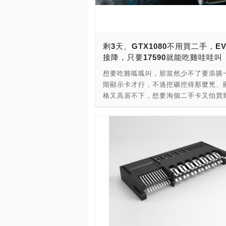
8GB還得再貴上個3-400，想入手的玩
關注一下店家或線上購物商城的降價訊
竟現在要玩個遊戲也最好都建議上2條8
較妥當了；反倒是SSD的價格一直處於
剩3天、GTX1080不用買二手，E
滑的狀態，先前可以看到有廠商已經先
接降，只要17590就能吃雞哇哇叫
拋出960GB低於5,000元的價位，這個
會接著持續發生，面對QLC顆粒的推出
想要吃雞呱呱叫，那當然少不了要添購
的TLC將會有更勁爆的價格曝光，大家
階顯示卡才行，不過挖礦挖得那麼兇、
待一下，應該1TB SSD賣價僅3,000
格又高居不下，想要淘個二手卡又怕買
目標離我們不遠了~呵！ 本日的PCHome
過的礦卡(而且價格還是貴)，有沒有廠
小時到貨線上商城可以看到有120GB S
一點先降個價啊~~~ EVGA這次的活動
閃購，直接打入700俱樂部的價位，由
天，想要獨家好厲害的GeForce GTX 1
ANACOMDA巨蟒推出的TS系列領銜
FTW GAMING顯示卡，不用2萬，直
格僅需799元，想裝機的朋友可以考慮
17,590元，全新的GTX 1080，搭配8G
省下的差價就可以升級記憶體了。提醒
DDR5X記憶體，再加上ACX 3.0 & RG
是，這款版本是閃購，有時間限制，到
特色，要買的要快！ 不用怕剁手，先
(8/7)早上10:00截止，有興趣的玩家
享受，而且還有註冊5年保固、一年換
看。 不想要閃購時間下手的，或是剛
剩3天，到6/28晚上23:59分截止。
都還不方便購買的玩家，沒關係，Autob
動買購物商城也有WD綠標的120GB S
入手，一樣賣價是799元，讀取速度545