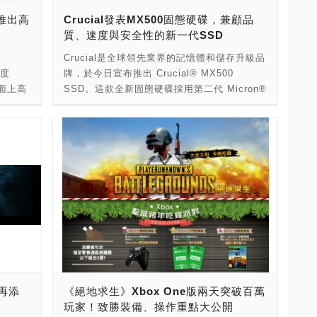
加油，為最高榮譽奮戰到底！ AORUS此次也
下這邊的
，推出高
Crucial發表MX500固態硬碟，兼顧品
特別與G-Rex電競戰隊戰隊聯手合作，推出支
以為
質、速度與安全性的新一代SSD
援最新第八代Intel core處理器的B360
奇摩購
AORUS GAMING 3 WIFI G-Rex特仕主機
Crucial是全球領先業界的記憶體和儲存升級品
是
板，提供電競玩家最實惠的升級選擇，搭載
集度
牌，於今日宣布推出 Crucial® MX500
A1S
Intel Wireless-AC 9560無線網路模組，支援
面上高
SSD。這款全新固態硬碟採用第二代 Micron®
更低、
具CNVi技術的802.11ac Wave2 WIFI及藍牙
流密集
3D NAND 技術，節能效率比一般硬碟優異 45
B/s，
5.0，搭配第8代Intel Core處理器，可提供超
但將每
倍以上。2.5 吋及M.2 MX500分別提供高達
還可以分
越千兆乙太網路的傳輸速度，讓玩家享受更高
特點，
2TB及 1TB不同容量的選擇，且擁有高達
B SSD
速更穩定、涵蓋率更廣的無線網路的體驗，遊
電源供
560/510 MB/s的循序讀取/寫入速度及高達
120GB
戲殺敵更加無往不利。而在Realtek
，穩定
95K/90K IOPS 的隨機讀取/寫入速度。 「新
DA
ALC1220-VB高訊噪比音效晶片的加持下，讓
一代 MX500 SSD 採用64 層堆疊 的256 Gb
期分期0
音效輸出入更清晰，減少因聽錯指令而錯失克
示：
元件。Micron 的浮閘式 NAND 使用『CMOS
敵致勝的先機。B360 AORUS GAMING 3
集度和
Under the Array』(CUA) 架構設計，讓我們
WIFI G-Rex特仕主機板採用優質電源供應設
足這類
得以將晶片的佔用空間降至最低，僅有 59 平
計，支援CEC 2019節能規範，並搭載技嘉廣
接器絕
方公釐，是全世界最小的 256 Gb 晶片。」
受好評的超耐久優質用料及內建豐富功能，提
置製造
Crucial 資深固態硬碟產品工程師 Jon
供更耐久及更省電的主機板選擇，其中技嘉獨
Tanguy 說道。「我們的工程團隊將這項頂尖
家Smart Fan 5技術，讓玩家可以依照需求調
再添
《絕地求生》Xbox One版兩天突破百萬
NAND 技術納入 MX500，且這款 SSD具備
整風扇轉速及散熱標的，並智慧切換風扇啟動
玩家！致勝裝備、操作重點大公開
Crucial 顧客在資料安全方面所期待的所有進
狀況。而RGB Fusion技術，除了在主機板配