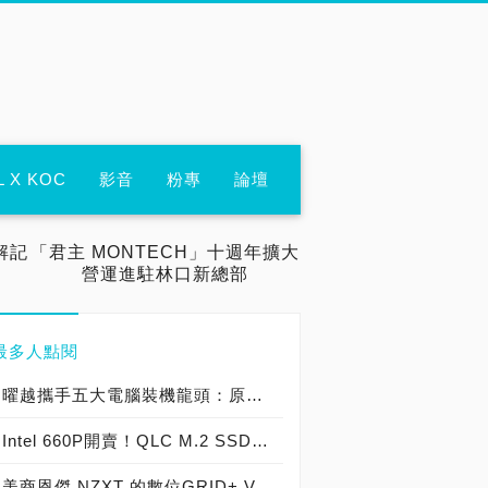
L X KOC
影音
粉專
論壇
解記
「君主 MONTECH」十週年擴大
營運進駐林口新總部
最多人點閱
曜越攜手五大電腦裝機龍頭：原價屋、三井、順發、燦坤及Yahoo! 共同發表『SPM雲端智慧電源管理平台』 曜越最新五款聯名綠能電競機全貌釋出
Intel 660P開賣！QLC M.2 SSD 512GB賣99美元，5年保固敢不敢衝~
美商恩傑 NZXT 的數位GRID+ V2讓您控制風扇更便利