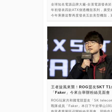
全球知名電源品牌大廠-全漢電源發表於2
年初發表四款ATX側透機殼系列，廣受
今年乘勝追擊再度發表五款美型機殼，
新的2018，我們就是要美到炫目！簡
「炫戰士CMT230」、低調炫目 「炫鬥
CMT240 (黑/白)」、溫潤剛悍 「悍使
CMT330」與視覺震撼爆表的「光戰警
CMT520」，響應玩家多種組裝需求，
殼可支援水冷排以及六個以上風扇達到
散熱效果，以及側透設計滿足您的視覺
由五款內外兼具的生力軍展現您PCDI
之作。 為慶祝產品新上市，即日起，
下三款機殼產品，光戰警CMT520、悍
CMT330、炫戰士CMT230，即可贈送
神雕手V2鍵鼠組乙組，數量有限，送完
王者旋風來襲！ROG盟友SKT T1
簡約線條設計與內建LED藍燈風扇，光
「Faker」今來台舉辦粉絲見面會
金屬網流瀉而出，隱約閃耀著藍光猶如
景藍眼淚，平靜中令人驚羨。內部空間
ROG玩家共和國電競盟友「SK telecom
活運用，機殼預留背板孔位，支援ATX
戰隊成員「Faker」本日下午於華山19
Micro-ATX、Mini-ITX等主流主板尺
創意產業園區召開粉絲見面會，同時也