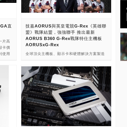
家可以
幣13,000左右)。 這款BarraCuda SSD的規格
息，畢
其實與已經推出的其他3款版本外觀上也無不
GB比
同，採用的也是目前常見的3D TLC NAND，
緩步下
不過由於有採用了SLC快取的加持下，讀寫速
VGA直
技嘉AORUS與英皇電競G-Rex《英雄聯
跳水，
度應該有小幅提升，比原本的540/520
盟》戰隊結盟，強強聯手 推出最新
趨勢將
MB/s(1TB版本)可以提升到560/540 MB/s左
AORUS B360 G-Rex戰隊特仕主機板
，更多
右，是否內部有做了點小更動可能要等到實體
一片高
AORUSxG-Rex
可以期
到手才會知道，但是受限於SATA 6Gb/s介
顯卡價
元左右的
面，其實這樣的速度也已經算是與其他品牌同
到使用
全球頂尖主機板、顯示卡和硬體解決方案製造
 24
規格產品無甚差異了。 從原X屋的本日(7/4)報
商佛心
商，技嘉科技旗下頂級電競品牌 - AORUS，
SD的
價就可以看到老朋友WD Blue 2TB SSD的價
還有3
於今年正式與英皇電競的G-Rex英雄聯盟職業
格落在14,500元，大概這款BarraCuda 2TB
080
電競戰隊締結聯盟。G-Rex電競戰隊是由曾拿
演出，價
SSD的推出價格也會直接對上，所以小編預計
接殺到
下《英雄聯盟》S2 世界冠軍的中路選手劉偉
一下，
的450美元價格應該會差不多。2TB版本與其
B
健（Toyz）領軍，擔任戰隊總教練。G-Rex新
大家的
他3款容量同樣享有5年保固，當然如果
B LED
陣容初試啼聲，便打出驚人的氣勢，於2018
明天
Seagate可以更佛心一點，把價格再那麼的往
買先用先
LMS春季賽獲得12勝2敗十分亮眼的佳績，並
可以去看
下調低一些些的話，那就更好不過了~~
新，只
將於四月中前往澳門角逐春季賽冠軍寶座，挑
好到明天
戰參加季中邀請賽的資格，爭取出國與眾多世
uy自
界強隊一決勝負的機會。屆時技嘉AORUS也
SD可以
將鼎力支援頂尖配備，與玩家們一同為G-Rex