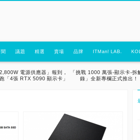
新聞
議題
精選
賣場
品牌
ITMan! LAB.
KO
2,800W 電源供應器」報到，
「挑戰 1000 萬張-顯示卡-拆
跑「4張 RTX 5090 顯示卡」
錄」全新專欄正式推出！