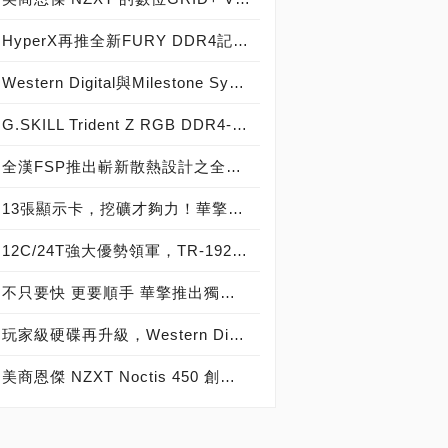
HyperX再推全新FURY DDR4記憶體 Predator DDR4容量同步升級
Western Digital與Milestone Systems合作推出適合企業及消費者使用的影像監控解決方案
G.SKILL Trident Z RGB DDR4-4266 16GB套裝正式登場，芝奇展現RGB LED超頻記憶體模組水流幻光燈效視覺饗宴！
全漢FSP推出嶄新散熱設計之全模組化電源Hydro G系列產品
13張顯示卡，挖礦才夠力！華擎ASRock H110 Pro BTC+主機板強勢席捲礦場
12C/24T強大優勢領軍，TR-1920X力抗i9-9900K毫不遜色
不只要快 更要順手 華擎推出獨家USB 3.1前置面板及U.2 Kit
玩家級硬碟再升級，Western Digital Black 5TB、6TB黑標硬碟報到！
美商恩傑 NZXT Noctis 450 創新無懼，經典再現