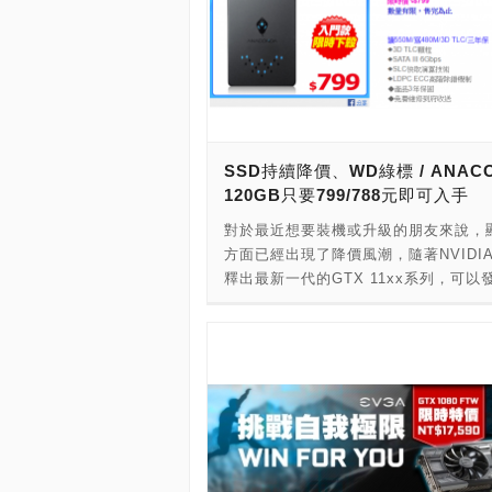
SSD持續降價、WD綠標 / ANAC
120GB只要799/788元即可入手
對於最近想要裝機或升級的朋友來說，
方面已經出現了降價風潮，隨著NVIDI
釋出最新一代的GTX 11xx系列，可以
除了有許多的二手卡(包括礦卡)紛紛求
外，就算是廠商的全新版本也陸續有降
好禮的活動出爐，有需要的玩家可以多
下再下手，如果不是馬上要用到的話，
可以先觀看一下，等9月再考慮下手購
代的版本。 雖然記憶體本身的價位還
一組DDR4-2400 8GB的賣價都還落在2
左右區間、更不用說再高一階的DDR4-2