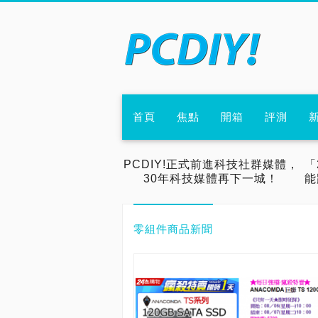
首頁
焦點
開箱
評測
PCDIY!正式前進科技社群媒體，
「
30年科技媒體再下一城！
能
零組件商品新聞