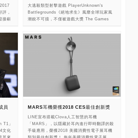
階功能。」 Crucial 也直接解決首次購買
017
大逃殺類型射擊遊戲 PlayerUnknown's
置多區LED燈，更支援可搭配RGBW類比燈條
SSD 的消費者最擔心的兩大問題：檔案移轉與
好評，
Battlegrounds《絕地求生》風靡全球玩家風
及5V與12V供電的各種數位LED燈條及燈板，
安裝。MX500 隨附資料移轉與複製軟體，從
迎接嶄
潮銳不可擋，不僅被遊戲大獎 The Games
同時單一連接埠可支援300顆LED同時顯示。
傳統硬碟升級不再是難事。且 Crucial SSD
約閃耀
Awards 評選為 2017 年度最佳多人遊戲，更
透過技嘉專業調校的RGB Fusion應用程式，
安裝指南提供使用者每個步驟與程序，讓安裝
士
在登陸 Xbox One 平台 48 小時內，便創下銷
玩家可以選擇內建的眾多不同的燈光模式或者
過程更加容易。 「我們對這款新一代 SSD 近
者
售超過一百萬套的驚人數字！遊戲僅需等候數
進一步於進階模式自行調整速度與轉場等效
乎即時的效能表現，以及持久的可靠性欣喜不
分鐘便能進入最刺激的槍戰、獲勝方式多元等
果。而在設定主機燈光配置之餘，玩家亦可進
已。」Crucial 資深固態硬碟產品經理
四款機
特點，都是讓玩家對於《絕地求生》深深著迷
一步控制電腦周邊裝置燈光顯示狀況，創造出
Jonathan Weech 說道。「使用者的資料、家
優秀的
的原因之一。 為了讓玩家更能掌握《絕地求
具個人風格的電腦系統。絕對是電競玩家桌機
庭影片、旅遊照片、音樂和其他重要文件都會
渴望，
生》Xbox One 版本致勝方程式，台灣微軟發
搶先升級的最佳首選。 AORUS是技嘉科技專
安全地存放在 MX500 中，再也無須擔心。」
Y的頂級
布三大遊戲裝備介紹和操作重點介紹，更宣布
為玩家打造的電競品牌，提供狂熱遊戲玩家專
Crucial SSD 已歷經七代的確認、驗證與測
凡購買以
即日起至 1 月 14 日推出「Xbox《絕地求
屬的全方位電競產品，包含支援VR的GeForce
試。MX500 提供五年有限保固，並可獲得
使者
生》聖誕跨年吃雞派對」，祭出優惠套餐三選
GTX 系列獨顯電競筆電、極致效能的電競主機
Crucial® Storage Executive 軟體工具的支
視博通
一，就是要讓更多玩家一起享受大螢幕暢快吃
板、顯示卡、機械式電競鍵盤、電競滑鼠等，
援，以進行輕鬆的硬碟維護。2.5吋MX500 固
為止！
雞的樂趣！ 突擊步槍（Assault Rifles）：適
旨在帶給專業玩家最極致的遊戲體驗。
態硬碟目前已可於 Crucial.com 選購，或可透
成員
MARS耳機榮獲2018 CES最佳創新獎
線透過
合中長距離，可搭配武器配件如槍口補償器，
過我們的全球通路合作夥伴購買，而 MX500
世界美
以減少開槍後座力，或是裝上倍鏡攻擊較遠的
LINE宣布搭載Clova人工智慧的耳機
M.2 尺寸固態硬碟將於 2018 年第一季推出。
高度靈
敵人 衝鋒槍（Sub Machine Guns）：以子彈
 T1」
「MARS」，以隱藏於耳內進行即時翻譯的殺
● 動態寫入加速，可加速儲存和檔案傳輸。 ●
、
發射速度快見長，適合進行房屋內的短距離槍
14文化
手級應用，榮獲2018 美國消費性電子展耳機
AES 256-位元硬體加密技術，讓個資及機密
寸，前面
戰，或室外的中距離槍戰 狙擊步槍（Sniper
是其來
類別最佳創新獎！ 每年美國消費性電子展
資料更安全。 ● 整合式斷電保護，能避免因電