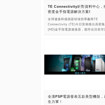
MB/s，有品牌堅持的玩家可以考慮一
TE Connectivity針對資料中心
好康。(不是閃購、賣到賣完為止) 如果
密度金手指電源解決方案!
799元就是最便宜，那就錯了！Yahoo
全球連接和感測器領域領導廠商TE
物中心也有破盤價的SSD可以挑，同樣
Connectivity (TE)今日宣佈推出高密
ANACOMDA巨蟒推出的120GB SSD，
(HD)金手指電源連接器，能符合目前市
系列採用MLC顆粒(官方說的)，賣價殺
電源供應器的應用需求，並提供最高電
只要788元，讀寫速度分別為520/160 M
度。 TE推出的新款HD金手指連接器不
喜愛MLC顆粒的朋友可以考慮考慮。(
接點的電流提高到25A，更具備低電阻
期、6期0利率) ANACOMDA TS 120G
支援適合資料中心設備的1500-2000W
閃購799元(8/7 10:00截止)： WD綠標
應器。連接器最高工作溫度可達130°C
SSD僅售799元(賣完為止)： ANACOM
可靠的性能適合嚴苛的環境使用。 TE
A1S 120GB SSD殺更低賣788元(可6
Connectivity產品經理Bandy Yuan表
利率)：
「伺服器、交換器及儲存裝置的電流密
電力需求不斷提升，因此業界需要能滿
需求的解決方案，而TE的HD金手指連
對能滿足或甚至超越新一代設備連網裝
商這方面的要求。」
全漢FSP電源發表五款美型機殼，
生力軍！