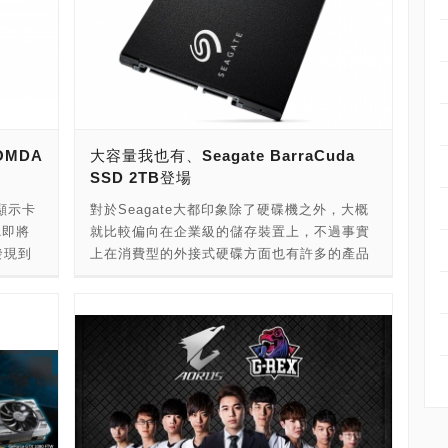
OMDA
大容量我也有、Seagate BarraCuda
SSD 2TB登場
顯示卡
對於Seagate大都印象除了硬碟機之外，大概
A即將
就比較偏向在企業級的儲存裝置上，不過事實
發現到
上在消費型的外接式硬碟方面也有許多的產品
售之
可供玩家做選擇；從官網上其實可以看到針對
價及送
消費型市場推出的BarraCuda SSD也推出了
比較一
2TB的版本，從現在Amazon上面的Prime
也建議
Day促銷活動中可以看到前面的3款容量版本都
買新一
已經開始有高達20%的折扣，1TB版本只要
在高點，
229.99美元(折合台幣約6,800)，已經是可以
,000元
入手的價格，2TB版本推出的價格帶應該也不
666
會脫離太遠，預計也會落在450美元以內(約台