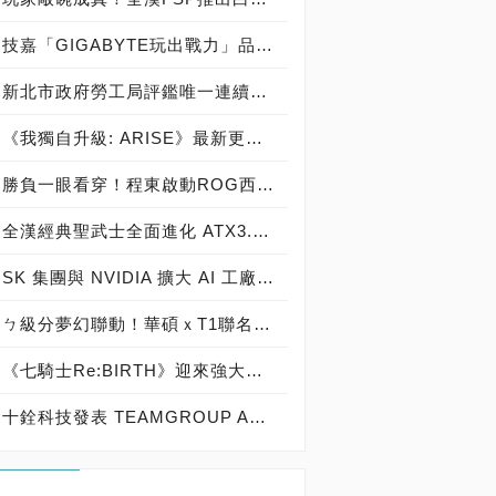
技嘉「GIGABYTE玩出戰力」品牌活動8/3讓玩家「找到專屬配備」
新北市政府勞工局評鑑唯一連續三年獲獎企業！ 宏正三度榮膺新北市政府<友善移工企業>殊榮
《我獨自升級: ARISE》最新更新 成振宇覺醒闇影君主繼承者
勝負一眼看穿！程東啟動ROG西風之神 雙螢幕AI致勝全局
全漢經典聖武士全面進化 ATX3.1，價格不變！FSP VIC BD+ 電競入門最強銅牌電源！ ATX 3.1、全新壓紋線材、登錄享 5 年保固，打造新世代入門電競首選
SK 集團與 NVIDIA 擴大 AI 工廠與次世代記憶體策略合作 規模逾 5,000 億美元的 NVIDIA-SK AI 計畫（NVIDIA-SK AI Initiative）， 涵蓋 SK Telecom 最高達 2GW 的 AI 工廠，以及與 SK 海力士的長期 AI 記憶體合作
ㄅ級分夢幻聯動！華碩ｘT1聯名顯示卡全台盛大開賣
《七騎士Re:BIRTH》迎來強大的全新英雄[天劍]宣嵐 同步推出韓國主題劇情
十銓科技發表 TEAMGROUP ACE 8K MicroSDXC 記憶卡 強力激發設備效能 盡情捕捉精彩瞬間