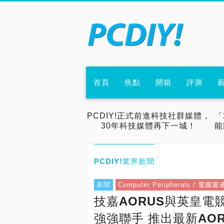
首頁
焦點
開箱
評測
PCDIY!正式前進科技社群媒體，
「
30年科技媒體再下一城！
能
PCDIY!業界新聞
新聞
Computer Peripherals / 電腦週
技嘉AORUS與英皇電
強強聯手 推出最新AORU