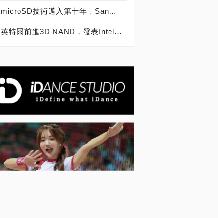
microSD技術邁入第十年，SanDisk microSD記憶卡出貨量突破20億片
英特爾前進3D NAND，發表Intel SSD 600p、6000p、E 5420s、E 6000p、DC P3520、DC S3520固態硬碟！