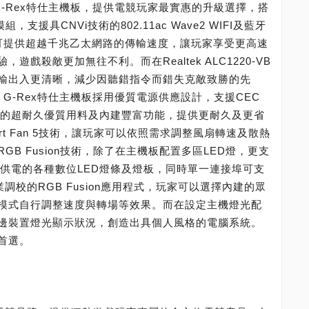
WIFI G-Rex特仕主機板，提供電競玩家最實惠的升級選擇，搭
線網路模組，支援具CNVi技術的802.11ac Wave2 WIFI及藍牙
處理器，可提供超越千兆乙太網路的傳輸速度，讓玩家享受更高速
戲殺敵更加無往不利。而在Realtek ALC1220-VB
輸出入更清晰，減少因聽錯指令而錯失克敵致勝的先
 WIFI G-Rex特仕主機板採用優質電源供應設計，支援CEC
好評的超耐久優質用料及內建豐富功能，提供更耐久及更省
t Fan 5技術，讓玩家可以依照需求調整風扇轉速及散熱
B Fusion技術，除了在主機板配置多區LED燈，更支
2V供電的各種數位LED燈條及燈板，同時單一連接埠可支
業調校的RGB Fusion應用程式，玩家可以選擇內建的眾
模式自行調整速度與轉場等效果。而在設定主機燈光配
邊裝置燈光顯示狀況，創造出具個人風格的電腦系統。
首選。