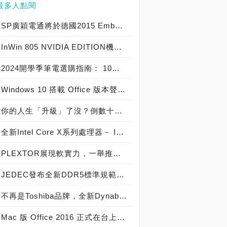
最多人點閱
SP廣穎電通將於德國2015 Embedded World展示全方位工控系列產品
InWin 805 NVIDIA EDITION機殼爆紅，迎廣GeForce GTX特仕版機箱正式開賣！
2024開學季筆電選購指南： 10大熱銷筆電推薦榜
Windows 10 搭載 Office 版本聲明稿 Office Mobile 、 Office 2016 與 Office 365 版本差異說明
你的人生「升級」了沒？倒數十天！Windows 10開闊你的無限視野
全新Intel Core X系列處理器－ Intel Core i9 極致版處理器 重裝上陣
PLEXTOR展現軟實力，一舉推出三大獨家軟體
JEDEC發布全新DDR5標準規範，從DDR5-4800起跳! 將加速導入下世代高效能電腦系統
不再是Toshiba品牌，全新Dynabook 2019 新品發布，透過運算與服務改變世界
Mac 版 Office 2016 正式在台上市！