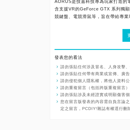
AORUS是技嘉科技專為玩家打造
含支援VR的GeForce GTX 
競鍵盤、電競滑鼠等，旨在帶給專業
發表您的看法
請勿張貼任何涉及冒名、人身攻擊、
請勿張貼任何帶有商業或宣傳、廣告
請勿侵犯個人隱私權，將他人資料公
請勿重複留言（包括跨版重複留言）
請勿張貼涉及未經證實或明顯傷害個
您在留言版發表的內容需自負言論之
定之留言，PCDIY!雜誌有權逕行