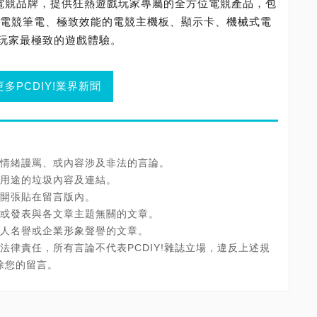
的電競品牌，提供狂熱遊戲玩家專屬的全方位電競產品，包
系列獨顯電競筆電、極致效能的電競主機板、顯示卡、機械式電
玩家最極致的遊戲體驗。
更多PCDIY!業界新聞
情緒謾罵、或內容涉及非法的言論。
用途的垃圾內容及連結。
開張貼在留言版內。
或發表與各文章主題無關的文章。
人名譽或企業形象聲譽的文章。
法律責任，所有言論不代表PCDIY!雜誌立場，違反上述規
刪除您的留言。