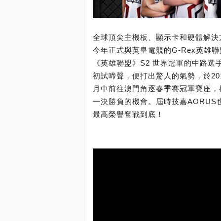
全球頂尖主機板、顯示卡和硬體解決方
今年正式與英皇電競的G-Rex英雄
《英雄聯盟》S2 世界冠軍的中路選手
初試啼聲，便打出驚人的氣勢，於201
月中前往澳門角逐春季賽冠軍寶座，
一決勝負的機會。屆時技嘉AORUS
最高榮譽奮戰到底！