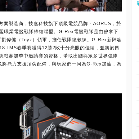
案製造商，技嘉科技旗下頂級電競品牌 - AORUS，於
聯盟職業電競戰隊締結聯盟。G-Rex電競戰隊是由曾拿下
劉偉健（Toyz）領軍，擔任戰隊總教練。G-Rex新陣容
8 LMS春季賽獲得12勝2敗十分亮眼的佳績，並將於四
挑戰參加季中邀請賽的資格，爭取出國與眾多世界強隊
也將鼎力支援頂尖配備，與玩家們一同為G-Rex加油，為