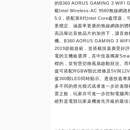
的B360 AORUS GAMING 3 
載Intel Wireless-AC 9560無
5.0，搭配第8代Intel Core
更穩定、涵蓋率更廣的無線網路的體驗，遊
高訊噪比音效晶片的加持下，讓音效
機。B360 AORUS GAMING 3
2019節能規範，並搭載技嘉廣受
電的主機板選擇，其中技嘉獨家Smar
標的，並智慧切換風扇啟動狀況。而RG
援可搭配RGBW類比燈條及5V與1
援300顆LED同時顯示。透過技嘉專
多不同的燈光模式或者進一步於進階
置之餘，玩家亦可進一步控制電腦周
絕對是電競玩家桌機搶先升級的最佳