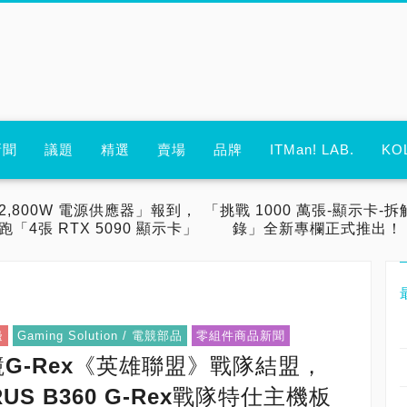
新聞
議題
精選
賣場
品牌
ITMan! LAB.
KO
2,800W 電源供應器」報到，
「挑戰 1000 萬張-顯示卡-拆
跑「4張 RTX 5090 顯示卡」
錄」全新專欄正式推出！
邊
Gaming Solution / 電競部品
零組件商品新聞
競G-Rex《英雄聯盟》戰隊結盟，
S B360 G-Rex戰隊特仕主機板