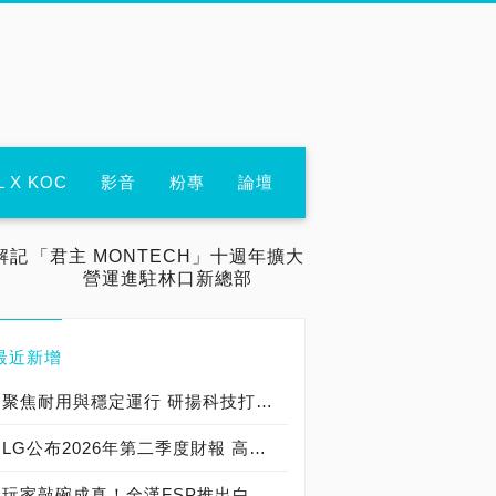
L X KOC
影音
粉專
論壇
解記
「君主 MONTECH」十週年擴大
營運進駐林口新總部
最近新增
聚焦耐用與穩定運行 研揚科技打造新一代 COM Express Type 6 模組
LG公布2026年第二季度財報 高附加價值產品銷售成長與成本競爭力提升，營業獲利年增 147%
玩家敲碗成真！全漢FSP推出白色 VITA PM MIT 1000W 靜音電源純白上市！ MIT 白金電源首度披上純白戰袍，支援 ATX 3.1、PCIe 5.1，10年保固！