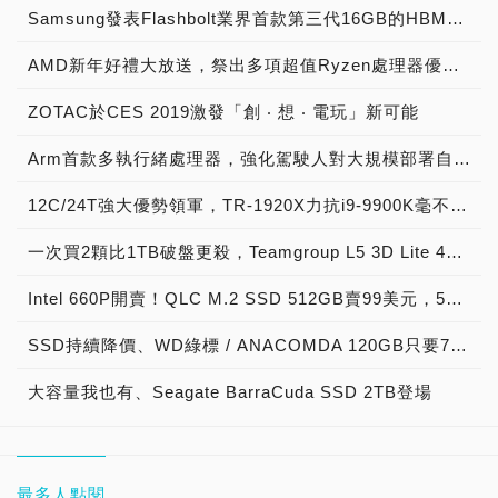
Samsung發表Flashbolt業界首款第三代16GB的HBM2E記憶體技術，效能達到JEDEC最新HBM2標準之3.2Gbps，將推動HPC市場再達巔峰
AMD新年好禮大放送，祭出多項超值Ryzen處理器優惠方案
ZOTAC於CES 2019激發「創 ‧ 想 ‧ 電玩」新可能
Arm首款多執行緒處理器，強化駕駛人對大規模部署自駕車的安全信任
12C/24T強大優勢領軍，TR-1920X力抗i9-9900K毫不遜色
一次買2顆比1TB破盤更殺，Teamgroup L5 3D Lite 480GB超低價2188
Intel 660P開賣！QLC M.2 SSD 512GB賣99美元，5年保固敢不敢衝~
SSD持續降價、WD綠標 / ANACOMDA 120GB只要799/788元即可入手
大容量我也有、Seagate BarraCuda SSD 2TB登場
最多人點閱