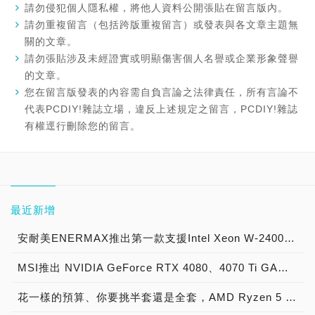
請勿侵犯個人隱私權，將他人資料公開張貼在留言版內。
請勿重複留言（包括跨版重複留言）或發表與各文章主題無
關的文章。
請勿張貼涉及未經證實或明顯傷害個人名譽或企業形象聲譽
的文章。
您在留言版發表的內容需自負言論之法律責任，所有言論不
代表PCDIY!雜誌立場，違反上述規定之留言，PCDIY!雜誌
有權逕行刪除您的留言。
最近新增
安耐美ENERMAX推出第一款支援Intel Xeon W-2400與W-3400系列Sapphire Rapids-WS處理器LGA4677腳位AIO一體式水冷散熱器 - 幻彩銳龍 LIQTECH TR4 II 360 ARGB
MSI推出 NVIDIA GeForce RTX 4080、4070 Ti GAMING TRIO WHITE 顯示卡
花一樣的預算、你要挑半套還是全套，AMD Ryzen 5 5600X整組不用Intel 12代的半價就能入手