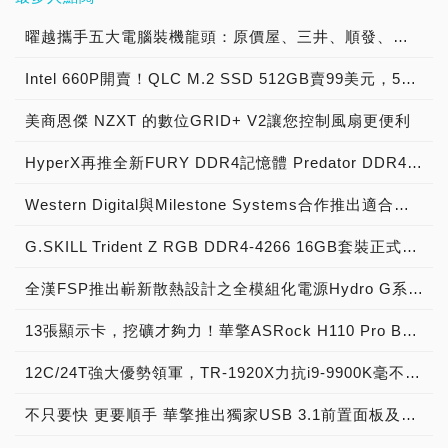
曜越攜手五大電腦裝機龍頭：原價屋、三井、順發、燦坤及Yahoo! 共同發表『SPM雲端智慧電源管理平台』 曜越最新五款聯名綠能電競機全貌釋出
Intel 660P開賣！QLC M.2 SSD 512GB賣99美元，5年保固敢不敢衝~
美商恩傑 NZXT 的數位GRID+ V2讓您控制風扇更便利
HyperX再推全新FURY DDR4記憶體 Predator DDR4容量同步升級
Western Digital與Milestone Systems合作推出適合企業及消費者使用的影像監控解決方案
G.SKILL Trident Z RGB DDR4-4266 16GB套裝正式登場，芝奇展現RGB LED超頻記憶體模組水流幻光燈效視覺饗宴！
全漢FSP推出嶄新散熱設計之全模組化電源Hydro G系列產品
13張顯示卡，挖礦才夠力！華擎ASRock H110 Pro BTC+主機板強勢席捲礦場
12C/24T強大優勢領軍，TR-1920X力抗i9-9900K毫不遜色
不只要快 更要順手 華擎推出獨家USB 3.1前置面板及U.2 Kit