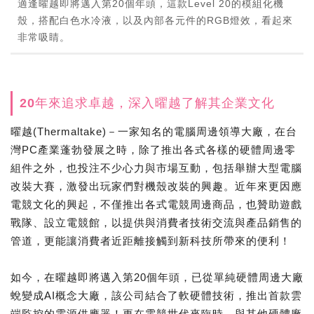
適逢曜越即將邁入第20個年頭，這款Level 20的模組化機
殼，搭配白色水冷液，以及內部各元件的RGB燈效，看起來
非常吸睛。
20年來追求卓越，深入曜越了解其企業文化
曜越(Thermaltake)－一家知名的電腦周邊領導大廠，在台
灣PC產業蓬勃發展之時，除了推出各式各樣的硬體周邊零
組件之外，也投注不少心力與市場互動，包括舉辦大型電腦
改裝大賽，激發出玩家們對機殼改裝的興趣。近年來更因應
電競文化的興起，不僅推出各式電競周邊商品，也贊助遊戲
戰隊、設立電競館，以提供與消費者技術交流與產品銷售的
管道，更能讓消費者近距離接觸到新科技所帶來的便利！
如今，在曜越即將邁入第20個年頭，已從單純硬體周邊大廠
蛻變成AI概念大廠，該公司結合了軟硬體技術，推出首款雲
端監控的電源供應器！更在電競世代來臨時，與其他硬體廠