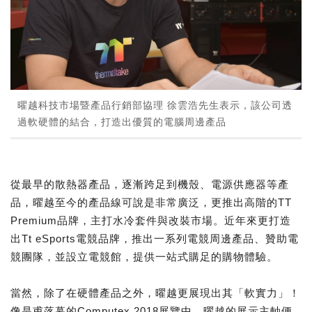
曜越科技市場暨產品行銷部協理 徐雲浩先生表示，該公司透
過軟硬體的結合，打造出優質的電腦周邊產品
從最早的散熱器產品，逐漸跨足到機殼、電源供應器等產
品，曜越至今的產品線可說是非常廣泛，更推出高階的TT
Premium品牌，主打水冷套件與改裝市場。近年來更打造
出Tt eSports電競品牌，推出一系列電競周邊產品、贊助電
競團隊，並設立電競館，提供一站式購足的購物體驗。
當然，除了在硬體產品之外，曜越更展現出其「軟實力」！
像是甫落幕的Computex 2018展覽中，曜越的展示主軸便