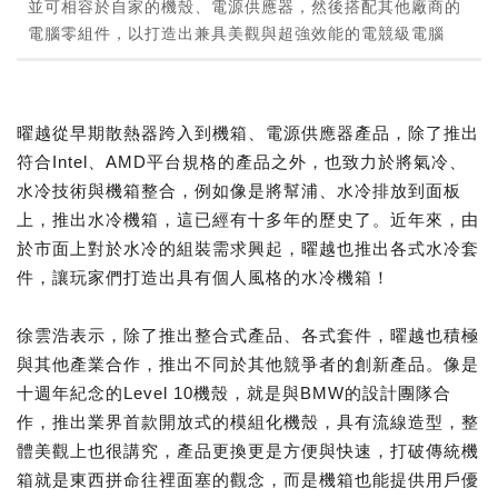
並可相容於自家的機殼、電源供應器，然後搭配其他廠商的
電腦零組件，以打造出兼具美觀與超強效能的電競級電腦
曜越從早期散熱器跨入到機箱、電源供應器產品，除了推出
符合Intel、AMD平台規格的產品之外，也致力於將氣冷、
水冷技術與機箱整合，例如像是將幫浦、水冷排放到面板
上，推出水冷機箱，這已經有十多年的歷史了。近年來，由
於市面上對於水冷的組裝需求興起，曜越也推出各式水冷套
件，讓玩家們打造出具有個人風格的水冷機箱！
徐雲浩表示，除了推出整合式產品、各式套件，曜越也積極
與其他產業合作，推出不同於其他競爭者的創新產品。像是
十週年紀念的Level 10機殼，就是與BMW的設計團隊合
作，推出業界首款開放式的模組化機殼，具有流線造型，整
體美觀上也很講究，產品更換更是方便與快速，打破傳統機
箱就是東西拼命往裡面塞的觀念，而是機箱也能提供用戶優