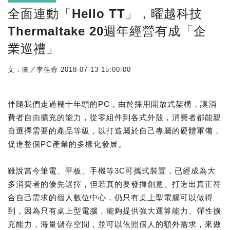
全面連動「Hello TT」，曜越科技
Thermaltake 20週年經營有成「企
業巡禮」
文．圖／李佳蓉
2018-07-13 15:00:00
伴隨我們走過幾十年頭的PC，由於採用開放式架構，讓消
費者自由擴充的能力，從零組件到各式外殼，消費者都能親
自選擇需要的產品等級，以打造屬於自己專屬的硬體軍備，
促進整個PC產業的多樣化發展。
雖說當今筆電、平板、手機等3C可攜式裝置，已經成為大
多消費者的優先選擇，但若真的要發揮創意、打造出真正符
合自己需求的個人數位中心，仍只有桌上型電腦可以做得
到，因為只有桌上型電腦，能夠提供強大運算能力、彈性擴
充能力，海量儲存空間，並可以依照個人的額外需求，來做