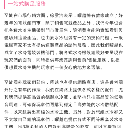
一站式購足服務
至於在市場行銷方面，徐雲浩表示，曜越擁有數家成立了好
幾年的電競館門市，除了銷售電競產品之外，我們今年也會
把各種水冷主機帶到門市做展售，讓消費者能夠實際看到與
體驗到這些產品。也由於水冷組裝有一定的技術門檻，一般
電腦商家不太有提供這類產品的諮詢服務，因此我們曜越也
成立了水冷電競裝機部門，將各式水冷機殼組裝好並呈現在
玩家們的面前，同時提供專業諮詢與售前/售後服務，以提
供想買水冷主機的玩家們一個安心的地方來選購。
至於國外玩家們部份，曜越也有提供網路商店，這是參考國
外行之有年的作法，我們在網路上提供各式各樣的配件，尤
其我們提供高品質的德製水冷液，並堅持只推高品質的低噪
音馬達，可確保玩家們選購到穩定且高效能的水冷散熱配
件，以來組裝出高檔的水冷主機。另外，對於想組水冷卻又
不太敢自己組的玩家們，曜越也提供各式不同等級套裝水冷
主機，從3萬多起的入門款到高階款的都有，可以直接買回