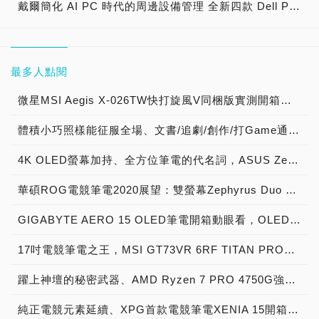
戴爾簡化 AI PC 時代的周邊設備管理 全新四款 Dell Pro 擴充基座搭配強大管理工具助力效能提升
最多人點閱
微星MSI Aegis X-026TW快打旋風V同梱版實測開箱，VR電競桌機的頂尖之作！
體積小巧照樣能征服全場、文書/追劇/創作/打Game通通OK，技嘉BRIX S BRR7H-4800開箱實測
4K OLED螢幕加持、全方位筆電的代名詞，ASUS ZenBook Pro Duo 15 OLED(UX582)開箱評測
華碩ROG電競筆電2020展望：雙螢幕Zephyrus Duo 15、主打女性市場與eSports之Zephyrus M和ROG STRIX G15相繼報到
GIGABYTE AERO 15 OLED筆電開箱動眼看，OLED面板搭15.6吋4K螢幕 X-Rite Pantone專業校色認證
17吋電競筆電之王，MSI GT73VR 6RF TITAN PRO重裝上陣！
躍上神壇的秘密武器、AMD Ryzen 7 PRO 4750G強力加持ASRock Deskmini A300效能狂升
純正電競元素延續、XPG首款電競筆電XENIA 15開箱評測，高質感外觀搭配高效能硬體