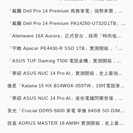
「戴爾 Dell Pro 14 Premium 商務筆電」強勢來襲，採用「時尚工藝外型，鎂合金超堅固，14吋超薄螢幕，24小時續航力，1,218g輕機身，優異性能表現，BTO 客製規格，軍規強固耐用」獲原價屋店長肯定推薦「商務筆電首選」提升職場競爭力價格：65,999元起！
「戴爾 Dell Pro 14 Premium PA14250-U732G1TB」實測開箱，超越極限「24 小時 電池續航力」搭載「Intel Core Ultra 7 268V」鎂合金軍規「1,218 g 超輕重量 」14吋 AI 精品級商務筆電！
「Alienware 16X Aurora」正式登台，採用「時尚低調外型，16吋超薄螢幕，雙ＳＳＤ架構，ＡＩ運行優化，多工商務加速，遊戲順跑流暢」獲欣亞數位肯定推薦「AI 商務電競筆電首選」辦公多工、暢玩遊戲價格：62,999元起！
「宇瞻 Apacer PE4430-R SSD 1TB」實測開箱，「電競掌機容量升級神兵利器」M.2 2230固態硬碟！
「ASUS TUF Gaming T500 ​電競桌機」實測開箱，「機甲戰魂造型」、軍規認證、「GeForce RTX 5060 Ti 獨顯火力加持」暢玩遊戲小鋼炮主機！
「華碩 ASUS NUC 14 Pro AI」實測開箱，史上最強精品級「AI PC迷你電腦」
微星「Katana 15 HX B14WGK-059TW」15吋電競筆電震撼上市，不到五萬戰鬥機種 採用「RTX 5070強力顯卡，DLSS 4順暢玩遊戲，十四代16核處理器，四區炫光電競鍵盤，超強靜音散熱設計，1G＋Wi-Fi 6E連網，2K 165Hz電競螢幕，順暢玩大部分遊戲」獲原價屋店長肯定推薦「史上最超值GeForce RTX 5070戰鬥機種」晉升遊戲玩家價格：46,999元起！
「華碩 ASUS NUC 14 Pro AI」迷你電腦閃耀登場，採用「第十四代NUC 電腦，強大ＡＩ運算性能，體積嬌小不佔空間，內建喇叭與麥克風，可以用語音跑ＡＩ，指紋辨識安全可靠，全面高速連網能力，通過軍規認證穩固」獲原價屋店長肯定推薦「史上最強AI人工智慧小電腦」晉升迷你AI PC價格：33,900元起！
美光「Crucial DDR5-5600 筆電 單條 64GB SO-DIMM」記憶體模組強勢來襲，採用「超大記憶體容量，筆電衝上128 GB，最高支援256 GB，AI運算沒問題，虛擬機運作順暢，記憶容量衝上極限」獲原價屋店長肯定推薦「PC DIY擴充筆電最大記憶體容量」插滿記憶體價格：4,999元/條起！
技嘉 AORUS MASTER 18 AM8H 實測開箱，史上最強台灣設計製造 搭載「Intel Core Ultra 9 275HX」配備「NVIDIA GeForce RTX 5080」主宰戰局勝者為王「18吋miniLED背光2K 240Hz」精品級AI旗艦電競筆電！