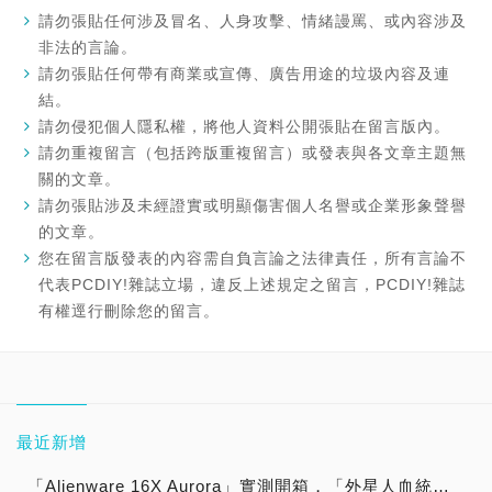
請勿張貼任何涉及冒名、人身攻擊、情緒謾罵、或內容涉及
非法的言論。
請勿張貼任何帶有商業或宣傳、廣告用途的垃圾內容及連
結。
請勿侵犯個人隱私權，將他人資料公開張貼在留言版內。
請勿重複留言（包括跨版重複留言）或發表與各文章主題無
關的文章。
請勿張貼涉及未經證實或明顯傷害個人名譽或企業形象聲譽
的文章。
您在留言版發表的內容需自負言論之法律責任，所有言論不
代表PCDIY!雜誌立場，違反上述規定之留言，PCDIY!雜誌
有權逕行刪除您的留言。
最近新增
「Alienware 16X Aurora」實測開箱，「外星人血統」兼具「辦公多工、暢玩遊戲」全方位應用「AI 商務電競筆電」