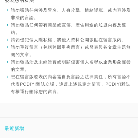
發表您的看法
請勿張貼任何涉及冒名、人身攻擊、情緒謾罵、或內容涉及
非法的言論。
請勿張貼任何帶有商業或宣傳、廣告用途的垃圾內容及連
結。
請勿侵犯個人隱私權，將他人資料公開張貼在留言版內。
請勿重複留言（包括跨版重複留言）或發表與各文章主題無
關的文章。
請勿張貼涉及未經證實或明顯傷害個人名譽或企業形象聲譽
的文章。
您在留言版發表的內容需自負言論之法律責任，所有言論不
代表PCDIY!雜誌立場，違反上述規定之留言，PCDIY!雜誌
有權逕行刪除您的留言。
最近新增