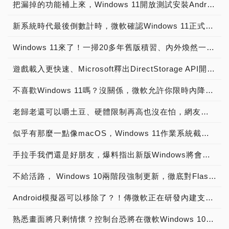
把漏掉的功能補上來，Windows 11開放測試安裝Android App了
新系統時代最後倒數計時，微軟確認Windows 11正式上線日期為10月5號
Windows 11來了！一掃20多年舊版積習、內外煥然一新，手把手實際安裝體驗測試
遊戲載入更快速、Microsoft釋出DirectStorage API開法者預覽版，「舊」系統也受惠
不喜歡Windows 11嗎？沒關係，微軟允許你限時內降回Window 10
老歸老還可以嚼土豆、硬體限制再高也沒在怕，網友把Windows 11刷進了NOKIA Lumia 950XL
似乎有那麼一點像macOS，Windows 11作業系統截圖高清無碼流出
手拉手我們還是好朋友，爆料指出新版Windows將會配合Intel第12代Alder Lake處理器於萬聖節檔期推出
不給活路， Windows 10兩階段強制更新，徹底對Flash Player趕盡殺絕
Android模擬器可以移除了？！傳微軟正在研發內建支援Android App的應用程式
熟悉畫面將只剩情懷？控制台恐將在微軟Windows 10更新後強制退役？