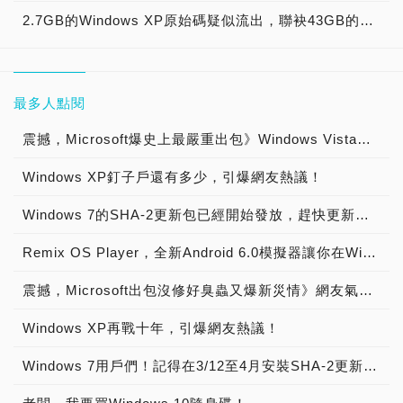
2.7GB的Windows XP原始碼疑似流出，聯袂43GB的多版本原始碼「大禮包」也在網路上流竄! 爆發資安隱憂!
最多人點閱
震撼，Microsoft爆史上最嚴重出包》Windows Vista、7、8與8.1全中獎，安裝更新之後就得要修理或重灌！
Windows XP釘子戶還有多少，引爆網友熱議！
Windows 7的SHA-2更新包已經開始發放，趕快更新！7/16後就不用擔心Windows Update不能用啦！
Remix OS Player，全新Android 6.0模擬器讓你在Windows玩手機遊戲
震撼，Microsoft出包沒修好臭蟲又爆新災情》網友氣炸爆Windows Update比病毒還可怕，視窗更新一波未平一波又起！
Windows XP再戰十年，引爆網友熱議！
Windows 7用戶們！記得在3/12至4月安裝SHA-2更新包！以便7/16以後可以繼續使用Windows Update