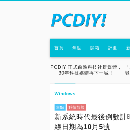
首頁
焦點
開箱
評測
PCDIY!正式前進科技社群媒體，
「
30年科技媒體再下一城！
能
Windows
焦點
科技情報
新系統時代最後倒數計時，
線日期為10月5號