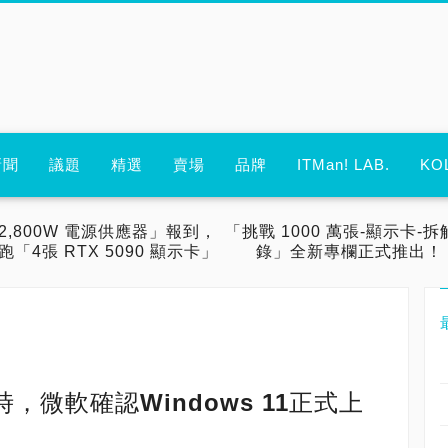
新聞
議題
精選
賣場
品牌
ITMan! LAB.
KO
2,800W 電源供應器」報到，
「挑戰 1000 萬張-顯示卡-拆
跑「4張 RTX 5090 顯示卡」
錄」全新專欄正式推出！
微軟確認Windows 11正式上