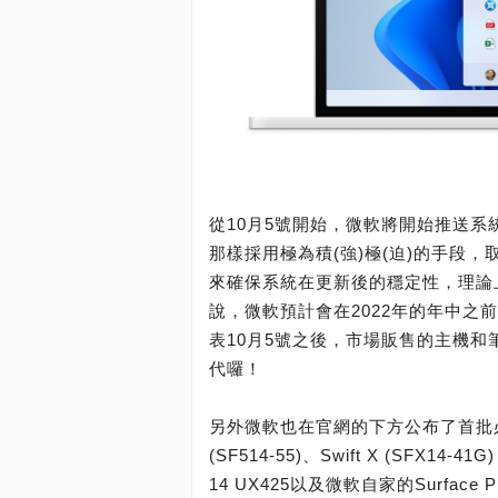
從10月5號開始，微軟將開始推送系統
那樣採用極為積(強)極(迫)的手段
來確保系統在更新後的穩定性，理論
說，微軟預計會在2022年的年中
表10月5號之後，市場販售的主機和筆
代囉！
另外微軟也在官網的下方公布了首批必定
(SF514-55)、Swift X (SFX14-41
14 UX425以及微軟自家的Surface 