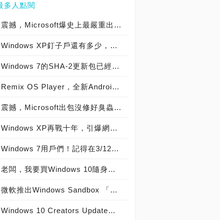
最多人點閱
震撼，Microsoft爆史上最嚴重出包》Windows Vista、7、8與8.1全中獎，安裝更新之後就得要修理或重灌！
Windows XP釘子戶還有多少，引爆網友熱議！
Windows 7的SHA-2更新包已經開始發放，趕快更新！7/16後就不用擔心Windows Update不能用啦！
Remix OS Player，全新Android 6.0模擬器讓你在Windows玩手機遊戲
震撼，Microsoft出包沒修好臭蟲又爆新災情》網友氣炸爆Windows Update比病毒還可怕，視窗更新一波未平一波又起！
Windows XP再戰十年，引爆網友熱議！
Windows 7用戶們！記得在3/12至4月安裝SHA-2更新包！以便7/16以後可以繼續使用Windows Update
老闆，我要買Windows 10隨身碟！
微軟推出Windows Sandbox 「沙盒」模式，提供隔絕化程式執行環境，以提升系統安全
Windows 10 Creators Update偶爾造成遊戲卡頓，微軟工程師已承認此問題！