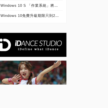
Windows 10 S 「作業系統」將變成一種「模式」，讓每個用戶能「享用」其優勢
Windows 10免費升級期限只到2017年底為止，還沒升級的用戶請趕快升級！