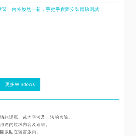
年舊版積習、內外煥然一新，手把手實際安裝體驗測試
更多Windows
情緒謾罵、或內容涉及非法的言論。
用途的垃圾內容及連結。
開張貼在留言版內。