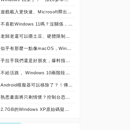
遊戲載入更快速、Microsoft釋出DirectStorage API開法者預覽版，「舊」系統也受惠
不喜歡Windows 11嗎？沒關係，微軟允許你限時內降回Window 10
老歸老還可以嚼土豆、硬體限制再高也沒在怕，網友把Windows 11刷進了NOKIA Lumia 950XL
似乎有那麼一點像macOS，Windows 11作業系統截圖高清無碼流出
手拉手我們還是好朋友，爆料指出新版Windows將會配合Intel第12代Alder Lake處理器於萬聖節檔期推出
不給活路， Windows 10兩階段強制更新，徹底對Flash Player趕盡殺絕
Android模擬器可以移除了？！傳微軟正在研發內建支援Android App的應用程式
熟悉畫面將只剩情懷？控制台恐將在微軟Windows 10更新後強制退役？
2.7GB的Windows XP原始碼疑似流出，聯袂43GB的多版本原始碼「大禮包」也在網路上流竄! 爆發資安隱憂!