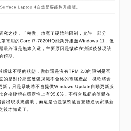
Surface Laptop 4自然是要能夠升級囉。
研究之後，「稍微」放寬了硬體的限制，允許一部分
及筆電用的Core i7-7820HQ能夠升級至Windows 11，但
理器最終還是無緣入選，主要原因是微軟在測試後發現該
的預期。
處於曖昧不明的狀態，微軟還是沒有TPM 2.0的限制是否
道的是對於那些硬體規範不合格的電腦產品，微軟將會
，只是系統將不會提供Windows Update自動更新服
合格硬體在穩定性上有99.8%，不符合規範的硬體在
2%的機會出現系統崩潰，而這是否是微軟危言聳聽逼玩家換新
之後才知道了。