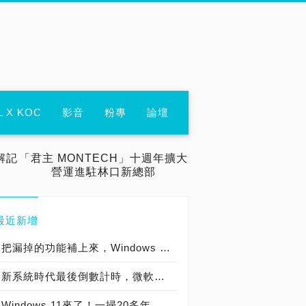
L X KOC
影音
粉專
論壇
解記
「君主 MONTECH」十週年擴大
營運進駐林口新總部
最近新增
把漏掉的功能補上來，Windows 11開放測試安裝Android App了
新系統時代最後倒數計時，微軟確認Windows 11正式上線日期為10月5號
Windows 11來了！一掃20多年舊版積習、內外煥然一新，手把手實際安裝體驗測試