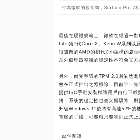
生為微軟的親骨肉，Surface Pro 7和
最後在硬體規範上，微軟在經過一翻
Intel第7代Core-X、Xeon W系列以
很遺憾的AMD的初代Zen架構的處
系列處理器整體的穩定性不符合官方
另外，備受爭議的TPM 2.0則依然
會在正式推出之際移除，目前唯一知
提供ISO手動安裝檔讓用戶自行下載更新
務，系統的穩定性也會大幅驟降，對比
升級Windows 11後將有高達5
電腦的手段，可能就只能等到正式上
延伸閱讀