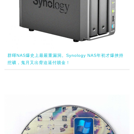
群暉NAS爆史上最嚴重漏洞。Synology NAS年初才爆挾持
挖礦，鬼月又出脅迫逼付贖金！