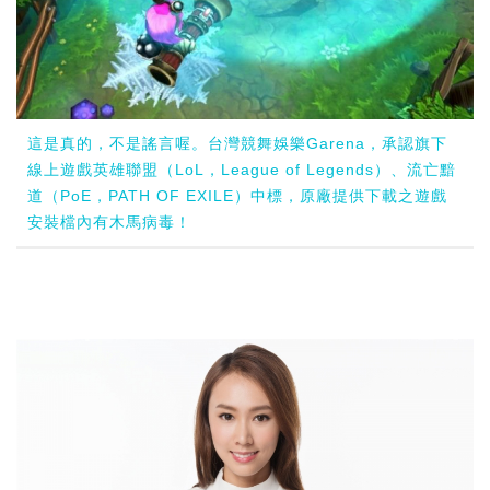
這是真的，不是謠言喔。台灣競舞娛樂Garena，承認旗下
線上遊戲英雄聯盟（LoL，League of Legends）、流亡黯
道（PoE，PATH OF EXILE）中標，原廠提供下載之遊戲
安裝檔內有木馬病毒！