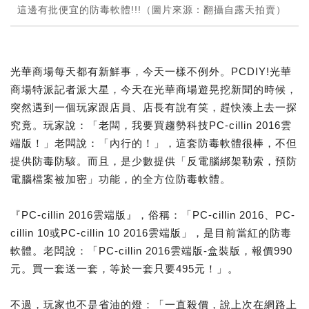
這邊有批便宜的防毒軟體!!!（圖片來源：翻攝自露天拍賣）
光華商場每天都有新鮮事，今天一樣不例外。PCDIY!光華
商場特派記者派大星，今天在光華商場遊晃挖新聞的時候，
突然遇到一個玩家跟店員、店長有說有笑，趕快湊上去一探
究竟。玩家說：「老闆，我要買趨勢科技PC-cillin 2016雲
端版！」老闆說：「內行的！」，這套防毒軟體很棒，不但
提供防毒防駭。而且，是少數提供「反電腦綁架勒索，預防
電腦檔案被加密」功能，的全方位防毒軟體。
『PC-cillin 2016雲端版』，俗稱：「PC-cillin 2016、PC-
cillin 10或PC-cillin 10 2016雲端版」，是目前當紅的防毒
軟體。老闆說：「PC-cillin 2016雲端版-盒裝版，報價990
元。買一套送一套，等於一套只要495元！」。
不過，玩家也不是省油的燈：「一直殺價，說上次在網路上