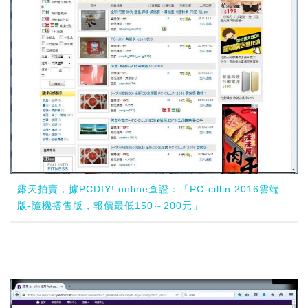
露天拍賣，據PCDIY! online查證：「PC-cillin 2016雲端
版-隨機搭售版，報價最低150～200元」