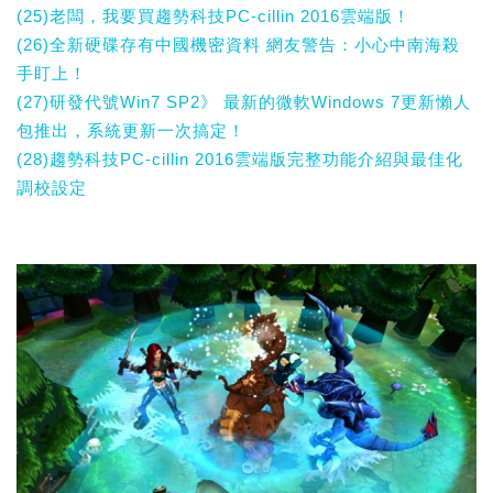
(25)老闆，我要買趨勢科技PC-cillin 2016雲端版！
(26)全新硬碟存有中國機密資料 網友警告：小心中南海殺
手盯上！
(27)研發代號Win7 SP2》 最新的微軟Windows 7更新懶人
包推出，系統更新一次搞定！
(28)趨勢科技PC-cillin 2016雲端版完整功能介紹與最佳化
調校設定