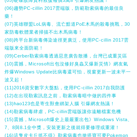
(05)硬碟故障資料救援報價3萬8 引爆網友熱議！
(06)趨勢PC-cillin 2017雲端版，防範勒索病毒的最佳良
藥！
(07)英雄聯盟LoL病毒、流亡黯道PoE木馬的殺毒挑戰，30
家防毒軟體業者掃描不出木馬病毒！
(08)跨平台新病毒傳染途徑更廣泛，使用PC-cillin 2017雲
端版來全面防範！
(09)Cerber勒索病毒透過惡意廣告散播，台灣已成重災區
(10)震撼，Microsoft出包沒修好臭蟲又爆新災情》網友氣
炸爆Windows Update比病毒還可怕，視窗更新一波未平一
波又起！
(11)2016資安數字大盤點，使用PC-cillin 2017自我防護
(12)在出現勒索訊息之前，勒索病毒暗中做的四件事
(13)hao123也是寄生獸會綁架人腦 引爆網友熱議！
(14)勒索病毒肆虐，PC-cillin雲端版讓你遠離檔案危機
(15)震撼，Microsoft爆史上最嚴重出包》Windows Vista、
7、8與8.1全中獎，安裝更新之後就得要修理或重灌！
(16)這隻皮卡丘抓不得》勒索病毒也搶搭寶可夢Pokemon