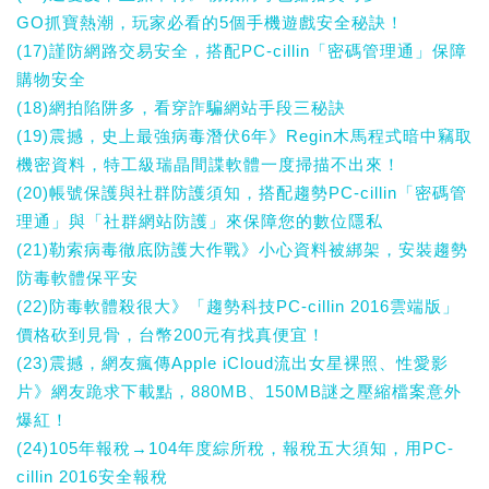
GO抓寶熱潮，玩家必看的5個手機遊戲安全秘訣！
(17)謹防網路交易安全，搭配PC-cillin「密碼管理通」保障
購物安全
(18)網拍陷阱多，看穿詐騙網站手段三秘訣
(19)震撼，史上最強病毒潛伏6年》Regin木馬程式暗中竊取
機密資料，特工級瑞晶間諜軟體一度掃描不出來！
(20)帳號保護與社群防護須知，搭配趨勢PC-cillin「密碼管
理通」與「社群網站防護」來保障您的數位隱私
(21)勒索病毒徹底防護大作戰》小心資料被綁架，安裝趨勢
防毒軟體保平安
(22)防毒軟體殺很大》「趨勢科技PC-cillin 2016雲端版」
價格砍到見骨，台幣200元有找真便宜！
(23)震撼，網友瘋傳Apple iCloud流出女星裸照、性愛影
片》網友跪求下載點，880MB、150MB謎之壓縮檔案意外
爆紅！
(24)105年報稅→104年度綜所稅，報稅五大須知，用PC-
cillin 2016安全報稅