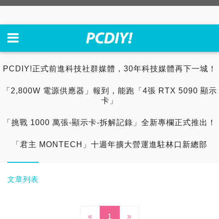
PCDIY!正式前進科技社群媒體，30年科技媒體再下一城！
「2,800W 電源供應器」報到，能跑「4張 RTX 5090 顯示
卡」
「挑戰 1000 萬張-顯示卡-拆解記錄」全新專欄正式推出！
「君主 MONTECH」十週年擴大營運進駐林口新總部
文章列表
«
1
»