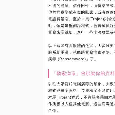
不明的網址、信件附件，而傳染開來
你的檔案變成有毒的狀態，或者偷偷
電話費暴漲。至於木馬(Trojan)
動，像是鍵盤側錄程式，會嘗試側錄
電腦來當跳板，進行一些非法攻擊等
以上這些有害軟體的危害，大多只要
將系統重灌，就能將電腦病毒清除。
病毒 (Ransomware)」了。
「勒索病毒」會綁架你的資料
以往大家對於電腦病毒的印象，大致
程式與檔案資料，造成檔案不能使用。
木馬(Trojan)程式，不肖駭客藉
作跳板以入侵其他電腦。這些病毒通
最低。