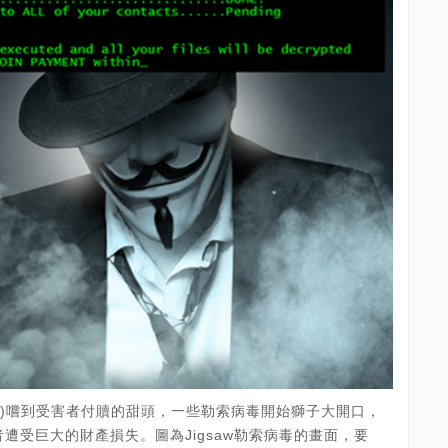
are)嚐到受害者付贖的甜頭，一些勒索病毒開始獅子大開口，
遭受巨大的財產損失。圖為Jigsaw勒索病毒的畫面，要