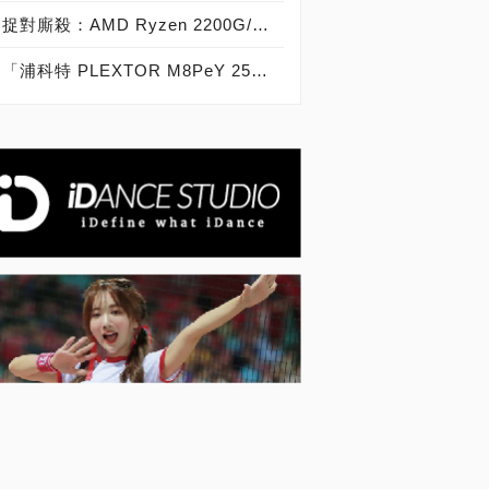
捉對廝殺：AMD Ryzen 2200G/2400G VS Intel Core i3-8100/i5-8400
「浦科特 PLEXTOR M8PeY 256GB、512GB、1TB」實測開箱，玩家級NVMe型PCIe 3.0 x4 SSD效能實測大作戰！