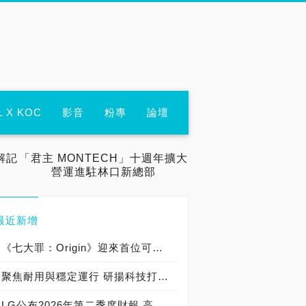
L X KOC
影音
粉專
論壇
解記
「君主 MONTECH」十週年擴大
營運進駐林口新總部
最近新增
《七大罪：Origin》迎來首位可遊玩十誡角色「德里艾利」
聚焦耐用與穩定運行 研揚科技打造新一代 COM Express Type 6 模組
LG公布2026年第二季度財報 高附加價值產品銷售成長與成本競爭力提升，營業獲利年增 147%