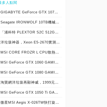
最多人點閱
GIGABYTE GeForce GTX 1070 Xtreme Gaming實測開箱，電競級顯示卡中的頂尖之作！
Seagate IRONWOLF 10TB機械硬碟實測開箱，氦氣填充那嘶狼守護者NAS HDD
「浦科特 PLEXTOR S2C 512GB SSD」實測開箱，超值型固態硬碟中的優質好貨！
洋垃圾神器，Xeon E5-2670實測開箱大作戰！
MSI CORE FROZR L CPU散熱器實測開箱，微星電競產品再添新兵
MSI GeForce GTX 1060 GAMING X 6G實測開箱，玩家級電競顯示卡中的神兵利器！
MSI GeForce GTX 1080 GAMING X 8G實測開箱，史上最強大Pascal自製顯示卡全面來襲！
淘寶網洋垃圾再顯神威，1999元買到8核心16執行緒Xeon E5-2670神器級處理器！
MSI GeForce GTX 1050 Ti GAMING X 4G實測開箱，中階電競顯示卡中的玩家精品！
微星MSI Aegis X-026TW快打旋風V同梱版實測開箱，VR電競桌機的頂尖之作！