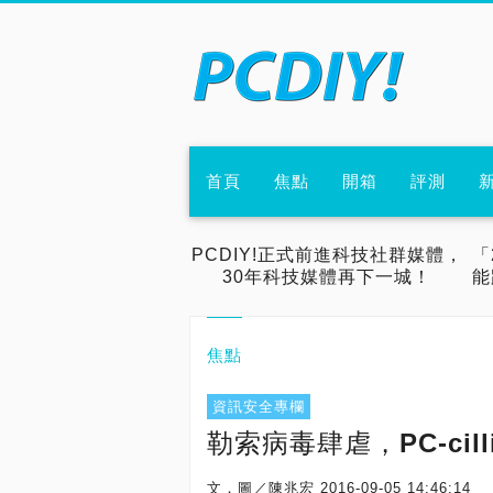
首頁
焦點
開箱
評測
PCDIY!正式前進科技社群媒體，
「
30年科技媒體再下一城！
能
焦點
資訊安全專欄
勒索病毒肆虐，PC-ci
文．圖／陳兆宏
2016-09-05 14:46:14