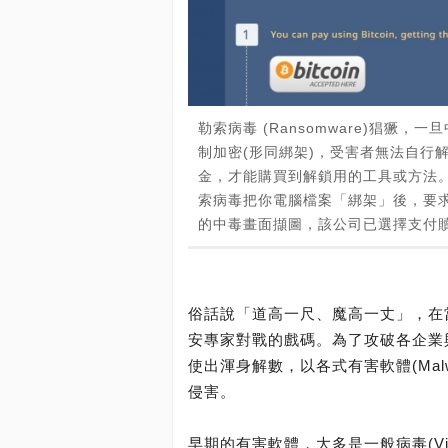
勒索病毒 (Ransomware)猖
制加密(形同綁架)，受害者無法自行解開
金，才能購買到解鎖用的工具或方法。這樣
索病毒把你電腦檔案「綁架」後，要求
的中毒畫面擷圖，該公司已選擇支付贖
俗話說「道高一尺、魔高一丈」，在
安專家對戰的戲碼。為了攻破各企業
使出渾身解數，以各式有害軟體(Ma
侵害。
早期的有害軟體，大多是一般病毒(Vi