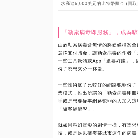
求高達5,000美元的比特幣贖金 (圖取自 T
「勒索病毒即服務」，成為駭
由於勒索病毒會無情的將硬碟檔案全
選擇支付贖金，讓勒索病毒的作者「
一些工具軟體或App「還要好賺」
份子都想來分一杯羹。
一些技術底子比較好的網路犯罪份子
業模式，推出所謂的「勒索病毒即服務」(Ra
手或是想要從事網路犯罪的人加入這
「駭客經濟學」。
就如同科幻電影的劇情一樣，有需求
技，或是足以癱瘓某城市運作的病毒