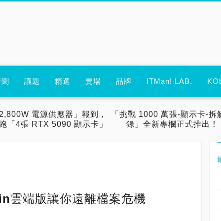
新聞
議題
精選
賣場
品牌
ITMan! LAB.
KO
2,800W 電源供應器」報到，
「挑戰 1000 萬張-顯示卡-拆
跑「4張 RTX 5090 顯示卡」
錄」全新專欄正式推出！
llin雲端版讓你遠離檔案危機