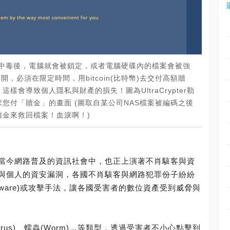
獗，一旦中毒後，電腦就會被鎖定，或者電腦硬碟內的檔案會被強
，必須在限定時間，用bitcoin(比特幣)去交付高額贖
會導致個人隱私與財產的損失！圖為UltraCrypter勒
您付「贖金」的畫面 (圖取自某公司NAS檔案被編碼之後
金來救回檔案！血淚啊！)
當今網路普及的資訊社會中，也正上演著不肖駭客與資
與個人的資安漏洞，各國不肖駭客與網路犯罪份子紛紛
lware)或攻擊手法，讓各國受害者的數位資產受到威脅與
rus)、蠕蟲(Worm)…等類型，透過受害者不小心點擊到