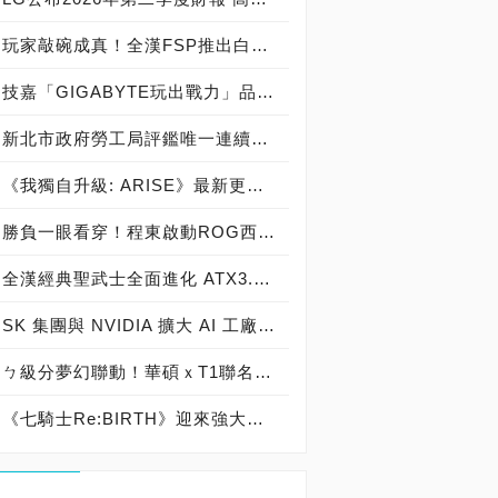
玩家敲碗成真！全漢FSP推出白色 VITA PM MIT 1000W 靜音電源純白上市！ MIT 白金電源首度披上純白戰袍，支援 ATX 3.1、PCIe 5.1，10年保固！
技嘉「GIGABYTE玩出戰力」品牌活動8/3讓玩家「找到專屬配備」
新北市政府勞工局評鑑唯一連續三年獲獎企業！ 宏正三度榮膺新北市政府<友善移工企業>殊榮
《我獨自升級: ARISE》最新更新 成振宇覺醒闇影君主繼承者
勝負一眼看穿！程東啟動ROG西風之神 雙螢幕AI致勝全局
全漢經典聖武士全面進化 ATX3.1，價格不變！FSP VIC BD+ 電競入門最強銅牌電源！ ATX 3.1、全新壓紋線材、登錄享 5 年保固，打造新世代入門電競首選
SK 集團與 NVIDIA 擴大 AI 工廠與次世代記憶體策略合作 規模逾 5,000 億美元的 NVIDIA-SK AI 計畫（NVIDIA-SK AI Initiative）， 涵蓋 SK Telecom 最高達 2GW 的 AI 工廠，以及與 SK 海力士的長期 AI 記憶體合作
ㄅ級分夢幻聯動！華碩ｘT1聯名顯示卡全台盛大開賣
《七騎士Re:BIRTH》迎來強大的全新英雄[天劍]宣嵐 同步推出韓國主題劇情