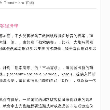
rendmicro 官網)
客經濟學
部加密，不少受害者為了救回硬碟裡面珍貴的檔案，而
大賺一筆」。由於寫「勒索病毒」，比花一大堆時間寫
，因此儼然成為網路犯罪集團的搖錢樹，幾乎每個網路犯罪
，針對「勒索病毒」的「市場需求」，還開發出新的商
nsomware as a Service，RaaS)，提供入門新
場淘金夢，讓勒索病毒也能夠自己「DIY」，成為新一代
就會有供給。一些厲害的網路駭客從國家偷取來的高科
，就會拿去兜售給想要這類技術或產品的非法或激進份