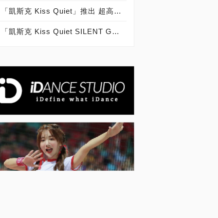
「凱斯克 Kiss Quiet」推出 超高性價比 電源供應器！不到千元級距「Kiss Quiet Elite II 500W 」回饋愛用者，採用日系電容 搶攻裝機升級市場 上市特價：990元！80 PLUS 銅牌認證「Kiss Quiet Mega-B II 」推廣電腦組裝用戶，採用日系電容 靜音風扇 550W 上市特價：1,490元 650W 上市特價：1,690元！德國匠人精神，嚴格把關品質！
「凱斯克 Kiss Quiet SILENT G3 全模組化 80 PLUS 金牌認證 650W、750W、850W、1050W 電源供應器」上市！內外兼具「ATX 3.1最新規格、PCI SIG CEM 5.1顯卡電源、H++ 90度接頭、日系電容、全模接頭、強固纜繩、智慧停轉、送理線夾、高性價比、十一年保」PC DIY組裝電腦 黑白雙色電源 優質選擇！