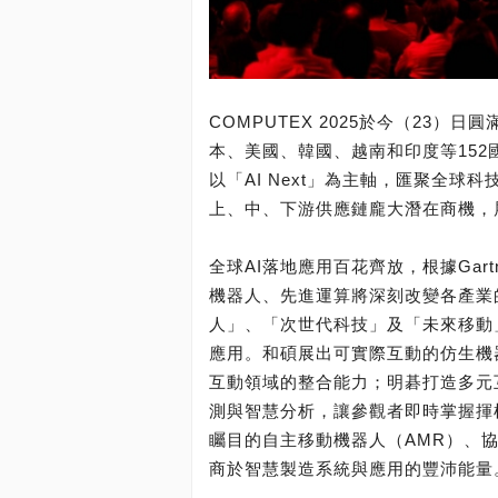
COMPUTEX 2025於今（23）
本、美國、韓國、越南和印度等152
以「AI Next」為主軸，匯聚全
上、中、下游供應鏈龐大潛在商機，
全球AI落地應用百花齊放，根據Gart
機器人、先進運算將深刻改變各產業的
人」、「次世代科技」及「未來移動
應用。和碩展出可實際互動的仿生機
互動領域的整合能力；明碁打造多元
測與智慧分析，讓參觀者即時掌握揮
矚目的自主移動機器人（AMR）、協
商於智慧製造系統與應用的豐沛能量