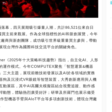
日圓滿落幕，四天展期吸引爆量人潮，共計86,521位來自日
國買主前來觀展。作為全球指標性的AI和新創展覽，今年
球科技廠商與新創團隊，成功吸引世界級重量買主參與，帶動
展現台灣作為國際科技交流平台的關鍵角色。
ner《2025年十大策略科技趨勢》指出，自主化AI、人形
運作模式。今年COMPUTEX聚焦「智慧運算&機器
」三大主題，展現前瞻技術發展以及AI於各領域的實務
器狗及沉浸式VR眼鏡等智慧裝置，大秀創新應用與人機
互動展區，其中AI高爾夫模擬區結合視覺追蹤、動作感
桿動態，體驗熱烈廣受好評；研華及所羅門也展示備受
作型機器手臂與AIoT平台等多項創新技術，體現台灣廠
。