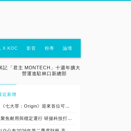
L X KOC
影音
粉專
論壇
解記
「君主 MONTECH」十週年擴大
營運進駐林口新總部
最近新增
《七大罪：Origin》迎來首位可遊玩十誡角色「德里艾利」
聚焦耐用與穩定運行 研揚科技打造新一代 COM Express Type 6 模組
LG公布2026年第二季度財報 高附加價值產品銷售成長與成本競爭力提升，營業獲利年增 147%