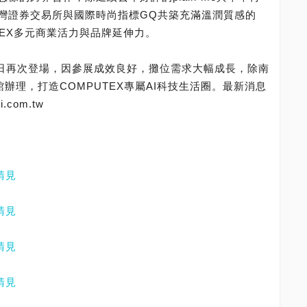
灣證券交易所與國際時尚指標GQ共築充滿溫潤質感的
OMPUTEX多元商業活力與品牌延伸力。
日至5日再次登場，因參展成效良好，攤位需求大幅成長，除南
辦理，打造COMPUTEX專屬AI科技生活圈。最新消息
.com.tw
請見
請見
請見
請見