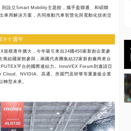
設立Smart Mobility主題館，攜手盈聯通、和碩聯
展出車用解決方案，共同推動汽車智慧化與電動化技術交
VEX十週年
EX規模逐年擴大，今年吸引來自24國450家新創企業參
首次籌組國家館參與，兩國代表團集結22家新創廠商來台
TEX平台的國際連結力。InnoVEX Forum則邀請亞
e Cloud、NVIDIA、高通、所羅門及研華等重量級企業
數位轉型未來。