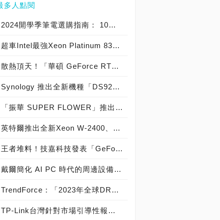
最多人點閱
2024開學季筆電選購指南： 10大熱銷筆電推薦榜
超車Intel最強Xeon Platinum 8380處理器2.8倍性能！AMD第四代EPYC 9004系列正式登場，引進12通道DDR5-4800記憶體、PCIe 5.0、CXL記憶體與最高96核心192執行緒戰鬥力，霄龍EPYC 9654榮登伺服器處理器世界之王！
散熱頂天！「華碩 GeForce RTX 50 全系列顯示卡」勁勢登場，「ROG、TUF Gaming、Prime」系列5070、5070 Ti、5080與5090顯示卡接力上市！
Synology 推出全新機種「DS925+、DS1525+ 與 DS1825+」，2025 年式 NAS 為高效且可靠的資料管理需求而設計
「振華 SUPER FLOWER」推出雙白金、全模組、專利九宮格任意插全新世代「LEADEX VII Platinum PRO ATX 3.1電源供應器」，給你自由擴充的未來！
英特爾推出全新Xeon W-2400、W-3400工作站處理器－專業人士的絕佳解決方案！
王者堆料！技嘉科技發表「GeForce RTX 50系列顯示卡」，正式發售「AORUS系列XTREME WATERFORCE、MASTER與GIGABYTE系列GAMING，AERO、WINDFORCE」系列GeForce RTX 5080、5090顯示卡！
戴爾簡化 AI PC 時代的周邊設備管理 全新四款 Dell Pro 擴充基座搭配強大管理工具助力效能提升
TrendForce：「2023年全球DRAM記憶體模組」市場整體營收達125億美元，「Kingston 金士頓」以68.8%的市占率穩居龍頭，「POWEV 嘉合勁威」以5.6%的市占率排名第二，「ADATA 威剛」以4.5%的市占率排名第三，「Kimtigo 金泰克」以4.2%的市占率排名第四，「Ramaxel 記憶科技」以3.7%的市占率排名第五！
TP-Link台灣針對市場引導性報導回應：「TP-Link台灣所販售的產品均符合當地相關法律規範及資安要求。我們將持續秉持高標準，履行在安全與創新方面的承諾，為全球用戶提供值得信賴的網路解決方案！」