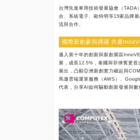
台灣先進車用技術發展協會（TADA）則
合、系統電子、歐特明等19家品牌
流與合作。
國際新創參與踴躍 共慶Inno
邁入第十年的創新與新創展區InnoV
展，成長12.5%，泰國與菲律賓更
展出，凸顯亞洲新創實力崛起與COMPU
馬遜雲端運算服務（AWS）、Googl
代表，分享AI如何驅動創新發展與