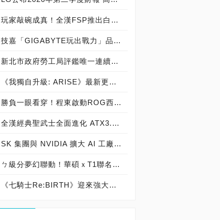
玩家敲碗成真！全漢FSP推出白色 VITA PM MIT 1000W 靜音電源純白上市！ MIT 白金電源首度披上純白戰袍，支援 ATX 3.1、PCIe 5.1，10年保固！
技嘉「GIGABYTE玩出戰力」品牌活動8/3讓玩家「找到專屬配備」
新北市政府勞工局評鑑唯一連續三年獲獎企業！ 宏正三度榮膺新北市政府<友善移工企業>殊榮
《我獨自升級: ARISE》最新更新 成振宇覺醒闇影君主繼承者
勝負一眼看穿！程東啟動ROG西風之神 雙螢幕AI致勝全局
全漢經典聖武士全面進化 ATX3.1，價格不變！FSP VIC BD+ 電競入門最強銅牌電源！ ATX 3.1、全新壓紋線材、登錄享 5 年保固，打造新世代入門電競首選
SK 集團與 NVIDIA 擴大 AI 工廠與次世代記憶體策略合作 規模逾 5,000 億美元的 NVIDIA-SK AI 計畫（NVIDIA-SK AI Initiative）， 涵蓋 SK Telecom 最高達 2GW 的 AI 工廠，以及與 SK 海力士的長期 AI 記憶體合作
ㄅ級分夢幻聯動！華碩ｘT1聯名顯示卡全台盛大開賣
《七騎士Re:BIRTH》迎來強大的全新英雄[天劍]宣嵐 同步推出韓國主題劇情