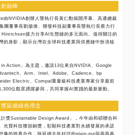
屢創巔峰
note由NVIDIA創辦人暨執行長黃仁勳揭開序幕、高通總裁
鴻海科技集團董事長劉揚偉、聯發科技副董事長暨執行長蔡力行
Hinrichsen接力分享AI生態鏈的多元面向。值得關注的
灣的身影，顯示台灣在全球科技產業與供應鏈中扮演核
in Action」為主題，邀請13位來自NVIDIA、Google
Advantech、Arm、Intel、Adobe、Cadence、bp
Schneider Electric、Compal重量級科技產業專家分享最前
,300位觀眾踴躍參與，共同掌握AI實踐的最新脈動。
計獎延續綠色理念
獎Sustainable Design Award」，今年由和碩聯合科
、光寶科技獲頒銅獎，彰顯科技產業對永續發展的承諾
像的跨界合作，除延續去年好評的plain-me與乖乖再