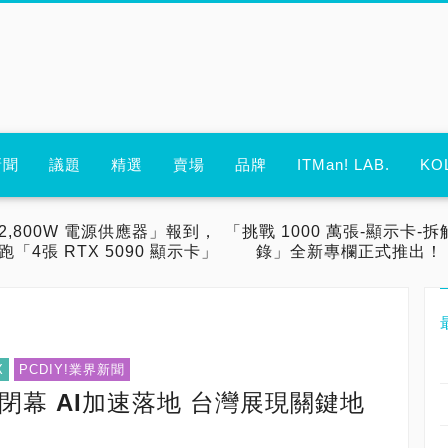
新聞
議題
精選
賣場
品牌
ITMan! LAB.
KO
2,800W 電源供應器」報到，
「挑戰 1000 萬張-顯示卡-拆
跑「4張 RTX 5090 顯示卡」
錄」全新專欄正式推出！
X
PCDIY!業界新聞
圓滿閉幕 AI加速落地 台灣展現關鍵地