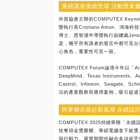
重磅講者接續登場 活動聲量
外貿協會主辦的COMPUTEX Key
暨執行長Cristiano Amon、
博士、恩智浦半導體執行副總裁Jens 
是，幾乎所有講者的發言中都可見台
心角色，重要性可見一斑。
COMPUTEX Forum論壇今年以「AI 
DeepMind、Texas Instruments、
Castrol、Infineon、Seagate、
沿的產業觀察與應用案例，吸引超過1
跨界聯名掀起新風潮 永續設
COMPUTEX 2025持續舉辦「永續設計
技奪得金獎榮耀、華碩電腦拿下銀獎
與行動力。展覽期間也融合多項超乎想