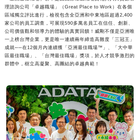
理諮詢公司「卓越職場」（Great Place to Work）在各個
區域獨立評比進行，檢視包含全亞洲和中東地區超過2,400
家公司的員工調查，可展現590多萬名員工在信任、創新、
公司價值觀和領導力的體驗的真實回饋！威剛不僅是亞洲唯
一上榜台灣企業，更是唯一連續兩年締造高難度「三冠王」
成就──在12個月內連續獲「亞洲最佳職場™」、「大中華
區最佳職場」、「台灣最佳職場」獎項，於⼈才競爭激烈的
群體中，樹立高凝聚、高團結的卓越典範！