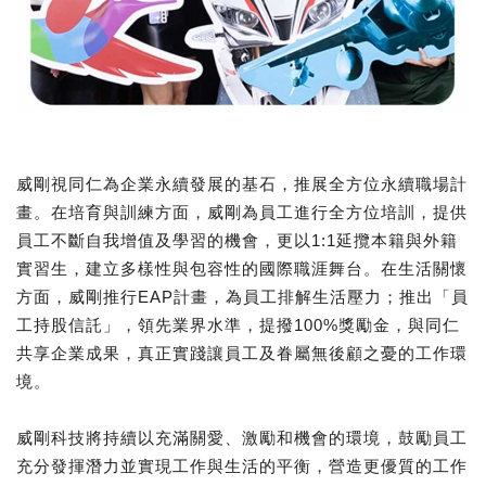
威剛視同仁為企業永續發展的基石，推展全方位永續職場計
畫。在培育與訓練方面，威剛為員工進行全方位培訓，提供
員工不斷自我增值及學習的機會，更以1:1延攬本籍與外籍
實習生，建立多樣性與包容性的國際職涯舞台。在生活關懷
方面，威剛推行EAP計畫，為員工排解生活壓力；推出「員
工持股信託」，領先業界水準，提撥100%獎勵金，與同仁
共享企業成果，真正實踐讓員工及眷屬無後顧之憂的工作環
境。
威剛科技將持續以充滿關愛、激勵和機會的環境，鼓勵員工
充分發揮潛力並實現工作與生活的平衡，營造更優質的工作