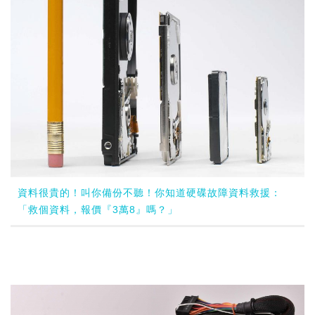
資料很貴的！叫你備份不聽！你知道硬碟故障資料救援：
「救個資料，報價『3萬8』嗎？」