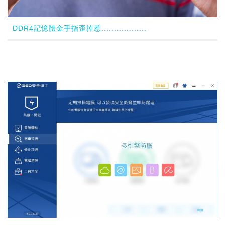
DDR4記憶體金手指歪掉惹..................