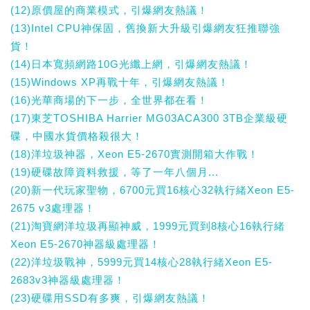
(12)原價屋的商業模式，引爆網友熱議！
(13)Intel CPU神保固，舊換新大升級引爆網友狂推聯強
貨！
(14)日本寬頻網路10G光纖上網，引爆網友熱議！
(15)Windows XP再戰十年，引爆網友熱議！
(16)光華商場的下一步，全世界都在看！
(17)東芝TOSHIBA Harrier MG03ACA300 3TB企業級硬
碟，中國水貨價格殺很大！
(18)洋垃圾神器，Xeon E5-2670實測開箱大作戰！
(19)硬碟故障資料救援，等了一年八個月...
(20)新一代玩家聖物，6700元買16核心32執行緒Xeon E5-
2675 v3處理器！
(21)淘寶網洋垃圾再顯神威，1999元買到8核心16執行緒
Xeon E5-2670神器級處理器！
(22)洋垃圾戰神，5999元買14核心28執行緒Xeon E5-
2683v3神器級處理器！
(23)硬碟用SSD有多爽，引爆網友熱議！