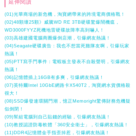
延伸閱讀
(01)光華商場的新危機，淘寶網帶來的跨境電商價格戰！
(02)48顆壞25顆》威騰WD RE 3TB硬碟驚爆鬧機瘟，
WD3000FYYZ死機地雷硬碟故障率高到嚇人！
(03)高雄建國電腦商圈爆倒店潮，引爆網友熱議！
(04)Seagate硬碟廣告：我也不想當死雞隊友啊，引爆玩家
熱議！
(05)PTT寫手門事件：電蝦板主發表不自殺聲明，引爆網友
熱議！
(06)記憶體插上16GB有多爽，引爆網友熱議！
(07)英特爾Intel 10GbE網路卡X540T2，淘寶網水貨價格殺
很大！
(08)SSD爆發連環關門潮，憶正Memoright驚傳財務危機疑
似倒閉！
(09)幫組電腦到自己貼錢的經驗，引爆網友熱議！
(10)教授認證防毒軟體「360安全衛士」，引爆網友熱議！
(11)DDR4記憶體金手指歪掉惹，引爆網友熱議！