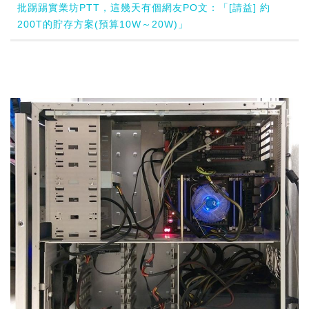
批踢踢實業坊PTT，這幾天有個網友PO文：「[請益] 約
200T的貯存方案(預算10W～20W)」