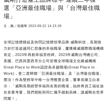
選「亞洲最佳職場」與「台灣最佳職
場」
文．圖／張國華
2023-09-22 14:23:28
全球記憶體模組及快閃記憶體領導品牌-威剛科技，長期致
力於打造超越同仁想像的幸福職場，屢獲權威國際職場機構
肯定，2023年再創幸福里程碑。2023年威剛台灣總公司、
美國、巴西與墨西哥分公司皆獲全球職場文化權威機構
Great Place to Work認證為卓越職場(Great Place to
Work)，更二度蟬聯「亞洲最佳職場」及「台灣最佳職場」
獎項！作為雙榜單中唯一台灣獲獎企業，董事長陳立白表
示：「威剛長期經營幸福與友善的職場，始終將員工福祉放
在首要考量，我們期盼與同仁攜手續創高峰，讓威剛在世界
閃耀！」