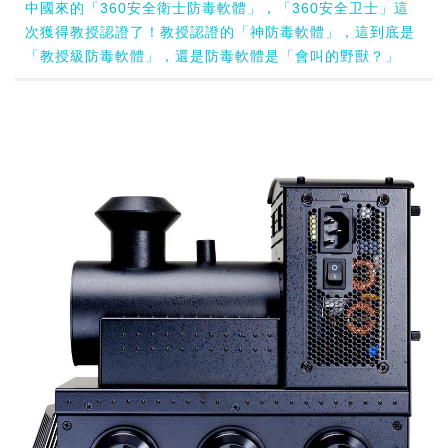
中國來的「360安全衛士防毒軟體」，「360安全卫士」這
次獲得教授認證了！教授認證的「神防毒軟體」，這到底是
「教授級防毒軟體」，還是防毒軟體是「會叫的野獸？」