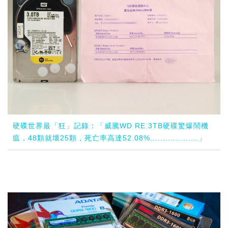
硬碟世界最「狂」記錄：「威騰WD RE 3TB硬碟驚爆鬧機
瘟，48顆就壞25顆，死亡率高達52.08%...................」