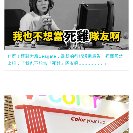
什麼！硬碟大廠Seagate，最新的行銷活動廣告，裡面居然
出現：「我也不想當『死雞』隊友啊.................」