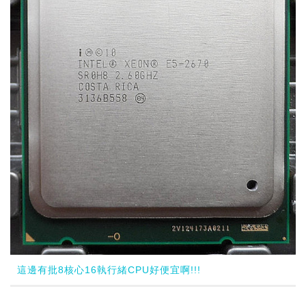
這邊有批8核心16執行緒CPU好便宜啊!!!