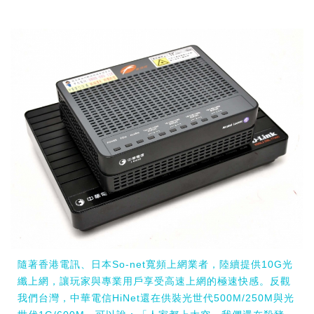
隨著香港電訊、日本So-net寬頻上網業者，陸續提供10G光
纖上網，讓玩家與專業用戶享受高速上網的極速快感。反觀
我們台灣，中華電信HiNet還在供裝光世代500M/250M與光