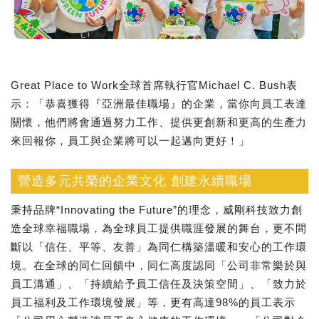
Great Place to Work全球首席執行官Michael C. Bush表
示：「恭喜獲得『亞洲最佳職場』的企業，當你向員工表達
關懷，他們將會通過努力工作、提供更創新和更高的生產力
來回報你，員工與企業將可以一起邁向更好！」
營造多元共榮的企業文化 創建永續職場
秉持品牌“Innovating the Future”的理念，威剛科技致力創
造全球幸福職場，為全球員工提供職涯發展的舞台，更不間
斷以「信任、平等、友善」為同仁構築溫暖和安心的工作環
境。在全球的同仁回饋中，同仁高度認同「公司非常樂於與
員工溝通」、「持續給予員工信任及決策空間」、「致力於
員工福利及工作環境發展」等，更有高達98%的員工表示