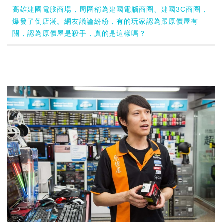
高雄建國電腦商場，周圍稱為建國電腦商圈、建國3C商圈，
爆發了倒店潮。網友議論紛紛，有的玩家認為跟原價屋有
關，認為原價屋是殺手，真的是這樣嗎？