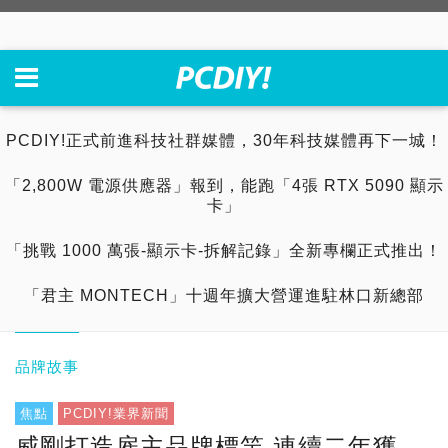
PCDIY!正式前進科技社群媒體，30年科技媒體再下一城！
「2,800W 電源供應器」報到，能跑「4張 RTX 5090 顯示
卡」
「挑戰 1000 萬張-顯示卡-拆解記錄」全新專欄正式推出！
「君主 MONTECH」十週年擴大營運進駐林口新總部
品牌故事
焦點
PCDIY!業界新聞
威剛打造雇主品牌標竿 連續二年獲