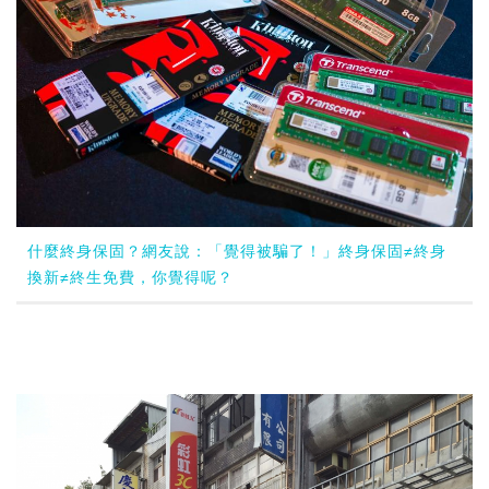
什麼終身保固？網友說：「覺得被騙了！」終身保固≠終身
換新≠終生免費，你覺得呢？