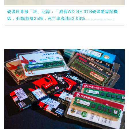
硬碟世界最「狂」記錄：「威騰WD RE 3TB硬碟驚爆鬧機
瘟，48顆就壞25顆，死亡率高達52.08%...................」