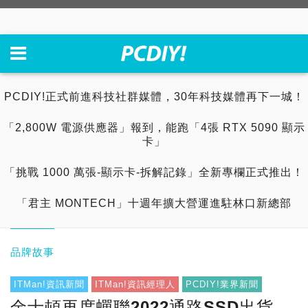
PCDIY!正式前進科技社群媒體，30年科技媒體再下一城！
「2,800W 電源供應器」報到，能跑「4張 RTX 5090 顯示
卡」
「挑戰 1000 萬張-顯示卡-拆解記錄」全新專欄正式推出！
「君主 MONTECH」十週年擴大營運進駐林口新總部
品牌故事
ITMan!資訊新聞
ITMan!資訊經理人
PCDIY!業界新聞
金士頓再度蟬聯2022通路SSD出貨