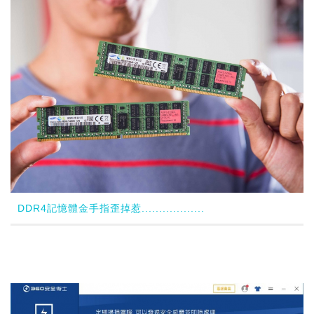
DDR4記憶體金手指歪掉惹..................