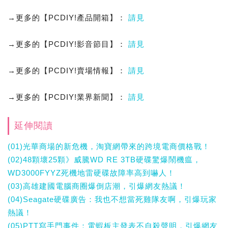
→更多的【PCDIY!產品開箱】：
請見
→更多的【PCDIY!影音節目】：
請見
→更多的【PCDIY!賣場情報】：
請見
→更多的【PCDIY!業界新聞】：
請見
延伸閱讀
(01)光華商場的新危機，淘寶網帶來的跨境電商價格戰！
(02)48顆壞25顆》威騰WD RE 3TB硬碟驚爆鬧機瘟，
WD3000FYYZ死機地雷硬碟故障率高到嚇人！
(03)高雄建國電腦商圈爆倒店潮，引爆網友熱議！
(04)Seagate硬碟廣告：我也不想當死雞隊友啊，引爆玩家
熱議！
(05)PTT寫手門事件：電蝦板主發表不自殺聲明，引爆網友