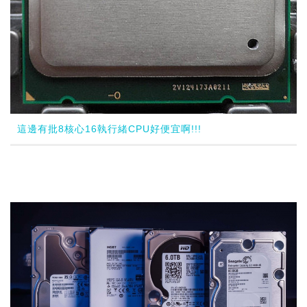
這邊有批8核心16執行緒CPU好便宜啊!!!