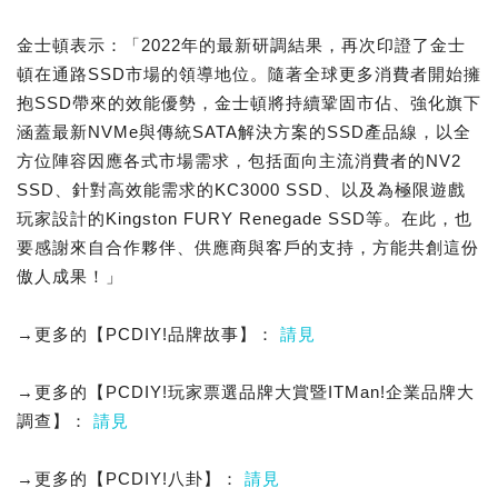
金士頓表示：「2022年的最新研調結果，再次印證了金士
頓在通路SSD市場的領導地位。隨著全球更多消費者開始擁
抱SSD帶來的效能優勢，金士頓將持續鞏固市佔、強化旗下
涵蓋最新NVMe與傳統SATA解決方案的SSD產品線，以全
方位陣容因應各式市場需求，包括面向主流消費者的NV2
SSD、針對高效能需求的KC3000 SSD、以及為極限遊戲
玩家設計的Kingston FURY Renegade SSD等。在此，也
要感謝來自合作夥伴、供應商與客戶的支持，方能共創這份
傲人成果！」
→更多的【PCDIY!品牌故事】：
請見
→更多的【PCDIY!玩家票選品牌大賞暨ITMan!企業品牌大
調查】：
請見
→更多的【PCDIY!八卦】：
請見