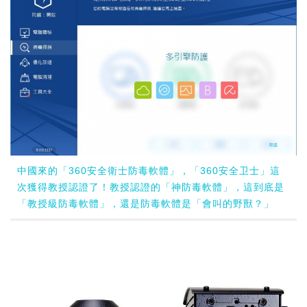
中國來的「360安全衛士防毒軟體」，「360安全卫士」這
次獲得教授認證了！教授認證的「神防毒軟體」，這到底是
「教授級防毒軟體」，還是防毒軟體是「會叫的野獸？」