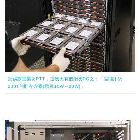
批踢踢實業坊PTT，這幾天有個網友PO文：「[請益] 約
200T的貯存方案(預算10W～20W)」