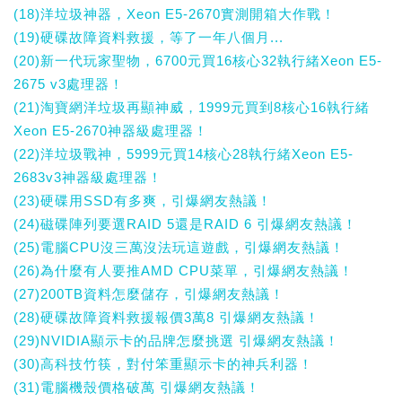
(18)洋垃圾神器，Xeon E5-2670實測開箱大作戰！
(19)硬碟故障資料救援，等了一年八個月...
(20)新一代玩家聖物，6700元買16核心32執行緒Xeon E5-
2675 v3處理器！
(21)淘寶網洋垃圾再顯神威，1999元買到8核心16執行緒
Xeon E5-2670神器級處理器！
(22)洋垃圾戰神，5999元買14核心28執行緒Xeon E5-
2683v3神器級處理器！
(23)硬碟用SSD有多爽，引爆網友熱議！
(24)磁碟陣列要選RAID 5還是RAID 6 引爆網友熱議！
(25)電腦CPU沒三萬沒法玩這遊戲，引爆網友熱議！
(26)為什麼有人要推AMD CPU菜單，引爆網友熱議！
(27)200TB資料怎麼儲存，引爆網友熱議！
(28)硬碟故障資料救援報價3萬8 引爆網友熱議！
(29)NVIDIA顯示卡的品牌怎麼挑選 引爆網友熱議！
(30)高科技竹筷，對付笨重顯示卡的神兵利器！
(31)電腦機殼價格破萬 引爆網友熱議！