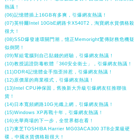
熱議！
(06)記憶體插上16GB有多爽，引爆網友熱議！
(07)英特爾Intel 10GbE網路卡X540T2，淘寶網水貨價格殺
很大！
(08)SSD爆發連環關門潮，憶正Memoright驚傳財務危機疑
似倒閉！
(09)幫組電腦到自己貼錢的經驗，引爆網友熱議！
(10)教授認證防毒軟體「360安全衛士」，引爆網友熱議！
(11)DDR4記憶體金手指歪掉惹，引爆網友熱議！
(12)原價屋的商業模式，引爆網友熱議！
(13)Intel CPU神保固，舊換新大升級引爆網友狂推聯強
貨！
(14)日本寬頻網路10G光纖上網，引爆網友熱議！
(15)Windows XP再戰十年，引爆網友熱議！
(16)光華商場的下一步，全世界都在看！
(17)東芝TOSHIBA Harrier MG03ACA300 3TB企業級硬
碟，中國水貨價格殺很大！