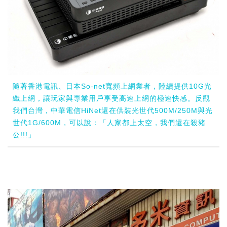
隨著香港電訊、日本So-net寬頻上網業者，陸續提供10G光
纖上網，讓玩家與專業用戶享受高速上網的極速快感。反觀
我們台灣，中華電信HiNet還在供裝光世代500M/250M與光
世代1G/600M，可以說：「人家都上太空，我們還在殺豬
公!!!」