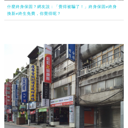
什麼終身保固？網友說：「覺得被騙了！」終身保固≠終身
換新≠終生免費，你覺得呢？