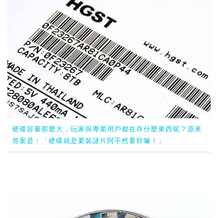
硬碟容量那麼大，玩家與專業用戶都在存什麼東西呢？原來
答案是：「硬碟就是要裝謎片阿不然要幹嘛！」