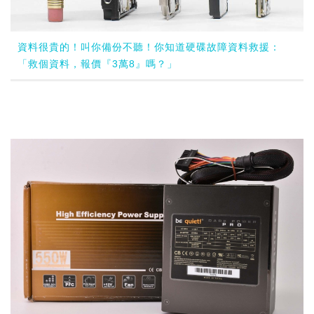
資料很貴的！叫你備份不聽！你知道硬碟故障資料救援：
「救個資料，報價『3萬8』嗎？」