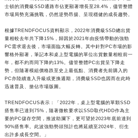
士頓的消費級SSD通路市佔更顯著增長至28.4%，儘管整體
市場局勢充滿挑戰，仍然逆勢昂揚、呈現穩健的成長趨勢。
根據TRENDFOCUS資料顯示，2022年消費級SSD總出貨
量相較去年共下降15%，歸因於2021年由疫情帶動的強勁
PC需求退去後，市場面臨大幅反轉。其中針對PC市場的影
響格外顯著，筆記本和桌上型電腦的單位出貨數量相較前一
年，都不約而同下降約13%。儘管整體PC出貨呈下降走
勢，但隨著模組價格跌至史上最低點、消費者先前購入的
PC亦陸續進入升級或更換週期，消費級SSD也因而在此時
迅速普及、搶佔市場版圖。
TRENDFOCUS表示：「2022年，桌上型電腦的單顆SSD
搭售率已達到75%，隨著微軟要求以SSD取代HDD作為主
要的PC儲存空間，推波助瀾下，更可望於2023年底前達到
90%搭售率。此波強勁勢頭預計也將延續至2024年、衍生
出許多成長空間。」