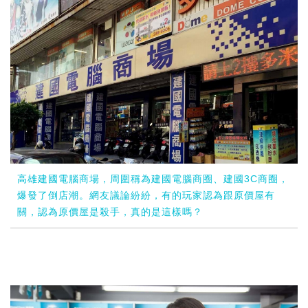
高雄建國電腦商場，周圍稱為建國電腦商圈、建國3C商圈，
爆發了倒店潮。網友議論紛紛，有的玩家認為跟原價屋有
關，認為原價屋是殺手，真的是這樣嗎？