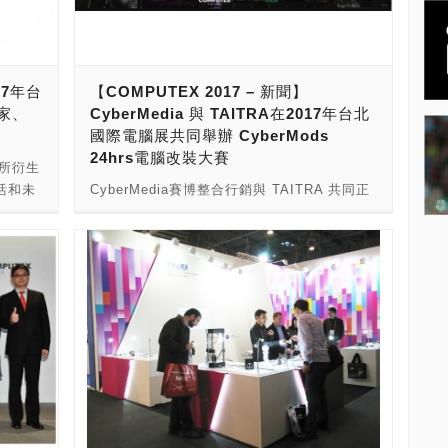
新未來」
創企業進行策略合作、技術交流、意見分享的
午登
國際級平台，完整呈現科技產業以生態系概念
十多年
推展跨業、跨界資源整合及策略聯盟的趨勢。
等國內
在此展覽新定位之下，今年COMPUTEX將聚
17年台
【COMPUTEX 2017 – 新聞】
展第二
焦「人工智慧與機器人 」、「物聯網技術應
家、
CyberMedia 與 TAITRA在2017年台北
主題論
用」、「創新與新創 」、「商業解決方案」及
國際電腦展共同舉辦 CyberMods
n、
「電競與虛擬實境」等五大主題。其中針對
24hrs電腦改裝大賽
RO、聯發
「電競與虛擬實境」，除了近60家電競品牌廠
，所衍生
物聯網
商將於展場秀出最新產品外，外貿協會亦將攜
活和未
CyberMedia賽博整合行銷與 TAITRA 共同正
至於備
手CyberMedia賽博整合行銷，首度於
入一劑
式宣布在今年的COMPUTEX 展覧會場上注入
則將於
COMPUTEX舉辦電競電腦改裝國際邀請賽
之一外
電腦改裝大賽。 CyberMedia和COMPUTEX
IA與沛星
「COMPUTEX Modding Challenge ─
，車聯
多年來一直攜手合作，歸功於其共同的目標以
享AI
CyberMods」，邀請來自全球的改裝高手齊聚
成長主
及對整體科技產業趨勢的了解，並促進科技產
題論壇
一堂，在展期間根據科幻、電玩、電影等主題
紛紛投
業發展與創新 。今年更是結合台北國際電腦展
，由
大展身手，爭奪總價值高達2萬美金的獎金與
可望推
的五大主題之一Gaming and VR，不僅展現電
neer、
獎品。 COMPUTEX Modding Challenge ─
競與虛擬實境多元震撼的電腦效能極限，同時
新在
CyberMods競賽將在COMPUTEX 2017期間
慧家庭市場
也對於電腦設備外觀獨特性重視之趨勢，特別
書長葉
的台北南港展覽館1館4樓光廊進行，比賽活動
年複合成
廣大邀請世界各地的電腦改裝高手齊聚一堂，
結產業
時間為5月30號至6月2號的每天上午9時到下午
億美元。
在24小時之內根據科幻、電玩、電影等主題進
，並引
6時，參賽者來自美國、中國大陸、越南、泰
面向，
行改裝，比賽中表現傑出的參賽者以及參與此
PX論
國、菲律賓、英國等多個國家/地區，評審團將