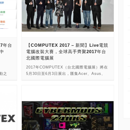
17年台
【COMPUTEX 2017 – 新聞】Live電競
中
電腦改裝大賽，全球高手齊聚2017年台
北國際電腦展
2017年COMPUTEX（台北國際電腦展）將在
活動之
5月30日至6月3日展出，匯集Acer、Asus、
30日
Dell、Delta、Edimax、Gigabyte、
樓宴會
Hisense、Intel、MediaTek、Microsoft、
題，分
MiTAC、MSI、NTT、NVIDIA、Shuttle、
「人工
Socionext、Supermicro、Tesla、
用新視
Thermaltake、Transcend等1,600家參展商
頭廠商
共襄盛舉，以全新定位「建構全球科技生態
任主講
系」（Building Global Technology
來發展
Ecosystems）出擊，提供全球科技業者與新