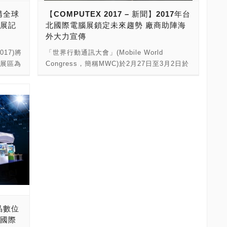
家庭控
活動者將有機會得到總價值高達兩萬美金的獎
勢為開
於6 月2日評選出前三名並頒奬。展覽最後一天
建構全球
【COMPUTEX 2017 – 新聞】2017年台
管控、
金與獎品。 CyberMod 24hrs改裝大賽將在
新進
6月3日參賽者將帶著最終作品，與現場參觀者
腦展記
北國際電腦展鎖定未來趨勢 廠商助陣海
重點。
COMPUTEX 2017南港展覽館4樓光廊會場舉
做總
互動，傳遞電競電腦改裝的獨特魅力。 改裝
外大力宣傳
服務商
辦，比賽活動時間為5月30號至6月2號的每天
野，以
(Modding)－源自於英文的修改(Modification)
跨領域
早上9點到晚上6點。參賽者在電腦展期的最後
017)將
「世界行動通訊大會」(Mobile World
實建構全
一詞，「改裝者」（Modder）已將電腦改裝視
將成為
一天6月3號將展示其作品並與現場民眾互動，
X展區為
Congress，簡稱MWC)於2月27日至3月2日於
，今年
為一種藝術形式的展現，往往會根據個人喜好
讓大眾感受電腦改裝的獨特魅力。
與機器
西班牙巴塞隆納登場，共約2,200家廠商參
企業轉
及有興趣的主題去進行客製化的改裝。 電腦改
CyberMods 24hrs改裝大賽是一個全球性的競
新
展，其中包括Acer、Advantech、D-Link、
被顛覆
裝在整體科技產業及電競市場已佔有不容小覷
、義隆
賽，參賽者來自美國、中國、越南、泰國、菲
擬實
ELAN、HTC、IEI、MediaTek、Zyxel、中華
全球科
的地位，反映在消費端及產業端，除了注重硬
物聯網
律賓和英國等地。 參賽者將根據各組所選定之
電信等35家臺灣廠商。利用此行動通訊業盛
以英文進
體設備的效能提升，對於外觀的美學設計也提
的共榮
主題，並於24小時內完成改裝，評審團將在6
四大特色
會，外貿協會於MWC展期間舉辦臺灣產品發表
免費報
高要求。電腦改裝展現無限的創意發想，不僅
出戶外的
月2號當天選出前三名，同時宣布並進行頒奬
10個攤
記者會，除了宣揚我國資通訊產業的創新與轉
僅讓改裝者表達自己獨特的品味及喜好，也能
顧問機
給此活動的贏家。 改裝(Modding)－源自於英
，完整
型，並公布2017年COMPUTEX（台北國際電
針對電腦系統及功能進行改善，而至今，電腦
00萬輛，
文的修改(Modification)一詞，“改裝者”已將電
暨顧問機
腦展）最新展覽訊息，盛邀全球科技業者與媒
改裝已發展成熟至應用到個人電腦上。 今年的
的產量
腦改裝視為一種藝術形式的展現，改裝者往往
物件個數
體記者來臺飽覽全球ICT產業的最新趨勢、產
COMPUTEX 為電競廠商與改裝者Modder搭
酵，近年
會根據個人喜好及有興趣的主題去進行客製化
17年
品及技術應用。 外貿協會於MWC展覽首日攜
建一個特別的舞台，透過全球知名Modder盡情
推出如
的改裝。 電腦改裝在整體科技及電競市場的發
元大
手我國Acer（宏碁）、Advantech（研華科
展現其獨特技巧，也讓國內外參觀者領略電競
，而自
展已有不容小覷的地位，消費者不僅注重整體
首場記者
技）、D-Link（友訊科技）、IEI（威強電）等
產業現今高成長、高值化、高創意、高效能的
等新興
電腦設備及效益的提升之外，對於電腦外觀的
唯晶數位
指標資通訊業者舉辦記者會，共同介紹我國雲
迷人發展。 比賽現場也開放所有來訪
新紀
美學設計也逐漸要求。電腦改裝擁有無限的可
北國際
a等科
端科技、物聯網解決方案、人工智慧與機器人
COMPUTEX的國內外媒體記者投票選出最喜
等各領
能，不僅僅讓改裝者展現自己獨特的品味及喜