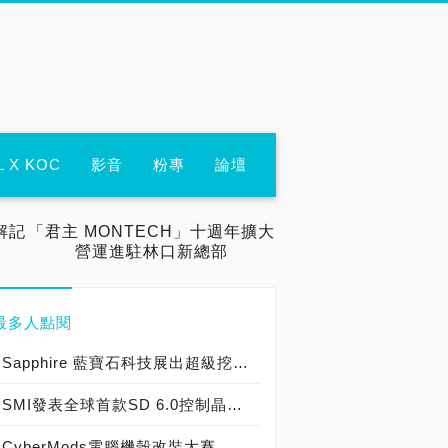
L X KOC
影音
粉專
論壇
解記
「君主 MONTECH」十週年擴大
營運進駐林口新總部
最多人點閱
Sapphire 藍寶石科技展出超級挖礦機，Computex 2017現場直擊
SMI發表全球首款SD 6.0控制晶片，並揭露3200MB/s級的新款SSD控制晶片，Computex 2017發表會現場直擊
CyberMods電腦機殼改裝大賽，改裝好手24小時發揮創意，COMPUTEX 2017現場直擊！