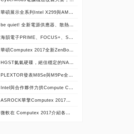
華碩展示全系列Intel X299與AMD X399主機板，Computex 2017發表會現場直擊
be quiet! 全新電源供應器、散熱器、機殼，給您最安靜、最酷炫的組裝選擇，COMPUTEX 2017現場直擊
海韻電子PRIME、FOCUS+、SNOW SILENT全員到齊，高效率鈦金級市場備戰
華碩Computex 2017全新ZenBook與VivoBook登場，499美元起，新品發表會現場直擊
HGST氦氣硬碟，絕佳穩定的NAS儲存夥伴，Computex 2017現場直擊
PLEXTOR發表M8Se與M9Pe全新SSD，高達3100MB/s傳輸效能，COMPUTEX 2017發表會暨遊戲直播現場直擊
Intel與合作夥伴力拱Compute Card應用，Computex 2017現場直擊
ASROCK華擎Computex 2017全線新品亮相、X299大小板+STX全部到位
微軟在 Computex 2017介紹各種Windows 10裝置，強調生態體系成長與創新，且Windows 10 on ARM效能強勁，現場Q&A直擊！