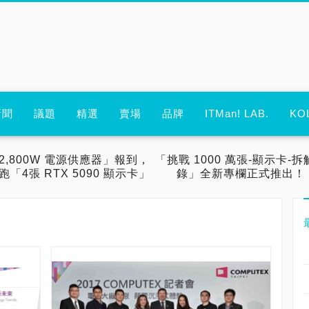
新聞
議題
精選
賣場
品牌
ITMan! LAB.
KO
2,800W 電源供應器」報到，
「挑戰 1000 萬張-顯示卡-拆
跑「4張 RTX 5090 顯示卡」
錄」全新專欄正式推出！