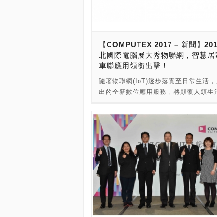
趨勢。 CPX首場專題演講「科技趨勢
將於COMPUTEX開展首日5月30日下
場，由處理器晶片架構大廠ARM、睽違
參與COMPUTEX的美國科技大廠Dell
【COMPUTEX 2017 – 新聞】20
外重量級講者為CPX論壇揭開序幕；開
北國際電腦展大秀物聯網，智慧居
天5月31日將舉辦「IoT應用新視野」
車聯應用領銜出擊！
壇，由國內外產業先進ARM、Ericsso
Lilee System、NXP、SUPERMIC
隨著物聯網(IoT)逐步落實至日常生活
科技及研華科技連番上陣，探討現階段
出的全新數位應用服務，將顛覆人類生
發展所面臨的挑戰與未來應用新視野；
來的商務模式，同時也為各產業領域注
受矚目的「人工智慧新商業」專題演講
智慧活水。根據COMPUTEX主辦單位
5月31日下午，由IBM、Intel、NVID
貿協會日前公布的參展廠商名單來觀察
互動科技等AI領域領導廠商，向與會者分
網、智慧家庭、穿戴娛樂為物聯網裝置
前瞻趨勢與最新商業應用；最後一場主
軸；而聯網商機持續發酵，國內外大廠
「創新創業新動能」將於６月1日上午
入發展，於產品和服務方面持續創新，
HWTrek、Indiegogo、iiiNNO、Light
動新興的應用及商業模式。 根據
LUCID、緯創資通等獨角獸新秀分享創
MarketsandMarkets調查，全球智
ICT產業扮演的關鍵角色。 外貿協會秘
將於2016至2021年間，以14.07％的
明水表示，「COMPUTEX期望透過集
長率成長，2021年更預計超過1,217
先進的力量，共同建構全球科技生態系
物聯網發展至今，技術已拓展至各領域
領全球ICT產業邁向下一個階段。今年C