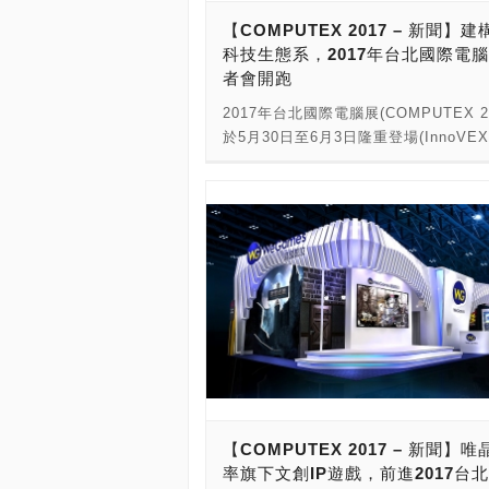
其中以家庭為最貼近生活的情境場域，
壇緊繫全球科技脈動，以展望未來新趨
【COMPUTEX 2017 – 新聞】
制自動化、居家保全與監控、智慧能源
場，進一步剖析人工智慧與物聯網的最
科技生態系，2017年台北國際電
居家照護等應用也為近年智慧家庭發展
程，最後以極具潛力的創新及新創產業
者會開跑
物聯網的實現，涉及晶片、終端或平台
結，希望能夠帶給產業人士不一樣的視
等技術結合，如何因應聯網潮流，整合
2017年台北國際電腦展(COMPUTEX 2
前瞻性思維搶灘科技新藍海。」 為落
的資源與技術，並建立完整的生態系，
於5月30日至6月3日隆重登場(InnoVE
球科技生態系，COMPUTEX與時俱進
未來的發展關鍵。順應此一趨勢，
5月30日至6月1日)，聚焦「人工智慧
CPX論壇更因應新興科技的蓬勃發展、
COMPUTEX展中設置物聯網應用展區
人」、「物聯網技術應用」、「創新與
型的腳步加快以及未來商務模式將不斷
SmarTEX，邀請技嘉科技、中興保全
創」、「商業解決方案」及「電競與虛
之際，力邀世界級菁英夥伴加入，引領
電子與亞旭電腦等夥伴參與，一同展示
境」五大主題，並設置SmarTEX、
技產業邁向下一步。 CPX論壇全程將
的智慧居家應用，以期加速整體生態系
InnoVEX、iStyle及電競與虛擬實境
行，資訊亦隨時更新，即日起開放線上
發展。 除了智慧居家應用，另一項走
展區，吸引全球1,600家廠商，使用5,0
名，敬請鎖定COMPUTEX官網。
家用領域也大舉邁向創新。國際研究暨
位參展，展現最新產品及技術研發成果
構Gartner預測，至2020年將增至6,1
呈現全球科技生態系樣貌。 國際研究
無論在成熟或新興汽車市場，聯網汽車
構Gartner預測，2017年全球的連網
都在迅速增長中。 車聯網市場持續發
將突破84億，較2016年增加31%，而20
科技與汽車大廠皆看好發展前景，紛紛
端點與服務相關支出金額也將達2兆美
多媒體娛樂、車用通訊等可預視的應用
關。因應此趨勢，COMPUTEX 2017
動駕駛技術、安全監控、環境感測分析
【COMPUTEX 2017 – 新聞】
會邀集ASUS、Intel、NVIDIA、
功能，更將進一步帶領車聯市場的邁向
率旗下文創IP遊戲，前進2017台
SUPERMICRO及首次來台參展的Tesl
元！本次特別邀請如Tesla、怡利電子