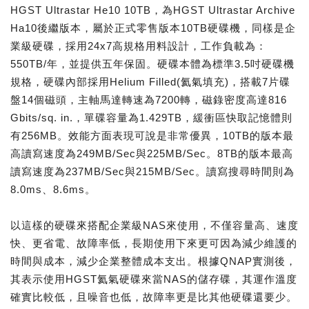
HGST Ultrastar He10 10TB，為HGST Ultrastar Archive
Ha10後繼版本，屬於正式零售版本10TB硬碟機，同樣是企
業級硬碟，採用24x7高規格用料設計，工作負載為：
550TB/年，並提供五年保固。硬碟本體為標準3.5吋硬碟機
規格，硬碟內部採用Helium Filled(氦氣填充)，搭載7片碟
盤14個磁頭，主軸馬達轉速為7200轉，磁錄密度高達816
Gbits/sq. in.，單碟容量為1.429TB，緩衝區快取記憶體則
有256MB。效能方面表現可說是非常優異，10TB的版本最
高讀寫速度為249MB/Sec與225MB/Sec。8TB的版本最高
讀寫速度為237MB/Sec與215MB/Sec。讀寫搜尋時間則為
8.0ms、8.6ms。
以這樣的硬碟來搭配企業級NAS來使用，不僅容量高、速度
快、更省電、故障率低，長期使用下來更可因為減少維護的
時間與成本，減少企業整體成本支出。根據QNAP實測後，
其表示使用HGST氦氣硬碟來當NAS的儲存碟，其運作溫度
確實比較低，且噪音也低，故障率更是比其他硬碟還要少。