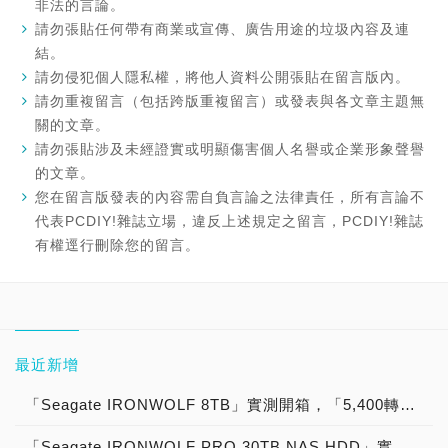
非法的言論。
請勿張貼任何帶有商業或宣傳、廣告用途的垃圾內容及連
結。
請勿侵犯個人隱私權，將他人資料公開張貼在留言版內。
請勿重複留言（包括跨版重複留言）或發表與各文章主題無
關的文章。
請勿張貼涉及未經證實或明顯傷害個人名譽或企業形象聲譽
的文章。
您在留言版發表的內容需自負言論之法律責任，所有言論不
代表PCDIY!雜誌立場，違反上述規定之留言，PCDIY!雜誌
有權逕行刪除您的留言。
最近新增
「Seagate IRONWOLF 8TB」實測開箱，「5,400轉」那嘶狼「節省電力 48％ 噪音減少 18％ 抗震提升 12％」NAS專用硬碟機首選！
「Seagate IRONWOLF PRO 30TB NAS HDD」實測開箱，史上最強大「HAMR 熱輔助磁記錄」那嘶狼「超越極限儲存容量 」NAS專用硬碟機首選！