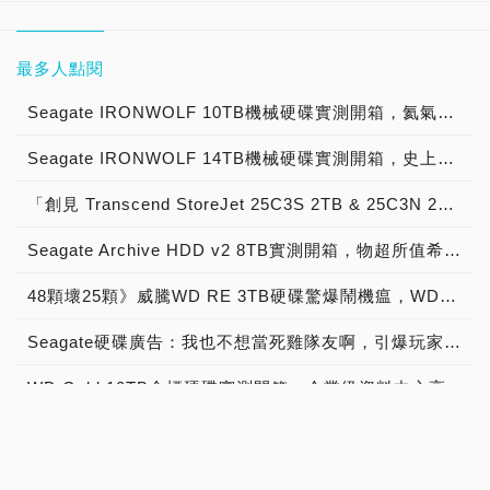
最多人點閱
Seagate IRONWOLF 10TB機械硬碟實測開箱，氦氣填充那嘶狼守護者NAS HDD
Seagate IRONWOLF 14TB機械硬碟實測開箱，史上最強氦氣填充那嘶狼NAS HDD
「創見 Transcend StoreJet 25C3S 2TB & 25C3N 2TB」實測開箱，輕薄時尚內建獨家檔案救援外接式硬碟！
Seagate Archive HDD v2 8TB實測開箱，物超所值希捷冷資料硬碟！
48顆壞25顆》威騰WD RE 3TB硬碟驚爆鬧機瘟，WD3000FYYZ死機地雷硬碟故障率高到嚇人！
Seagate硬碟廣告：我也不想當死雞隊友啊，引爆玩家熱議！
WD Gold 10TB金標硬碟實測開箱，企業級資料中心高效能機械硬碟！
SSD安裝有學問，2.5吋轉3.5吋硬碟轉接架的選擇！
TOSHIBA Harrier MG03ACA300 3TB實測開箱，物超所值東芝水貨機械硬碟！