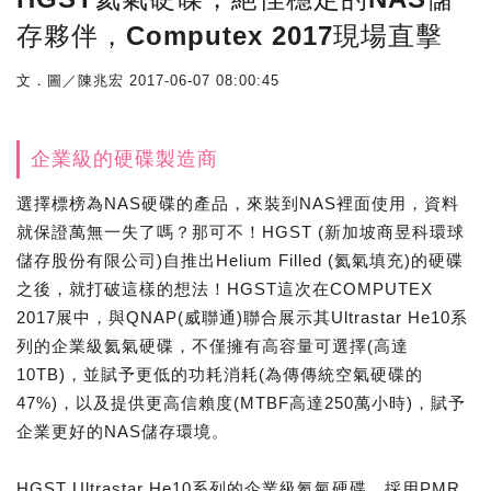
存夥伴，Computex 2017現場直擊
文．圖／陳兆宏
2017-06-07 08:00:45
企業級的硬碟製造商
選擇標榜為NAS硬碟的產品，來裝到NAS裡面使用，資料
就保證萬無一失了嗎？那可不！HGST (新加坡商昱科環球
儲存股份有限公司)自推出Helium Filled (氦氣填充)的硬碟
之後，就打破這樣的想法！HGST這次在COMPUTEX
2017展中，與QNAP(威聯通)聯合展示其Ultrastar He10系
列的企業級氦氣硬碟，不僅擁有高容量可選擇(高達
10TB)，並賦予更低的功耗消耗(為傳傳統空氣硬碟的
47%)，以及提供更高信賴度(MTBF高達250萬小時)，賦予
企業更好的NAS儲存環境。
HGST Ultrastar He10系列的企業級氦氣硬碟，採用PMR