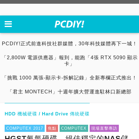
PCDIY!正式前進科技社群媒體，30年科技媒體再下一城！
「2,800W 電源供應器」報到，能跑「4張 RTX 5090 顯示
卡」
「挑戰 1000 萬張-顯示卡-拆解記錄」全新專欄正式推出！
「君主 MONTECH」十週年擴大營運進駐林口新總部
HDD 機械硬碟 / Hard Drive 傳統硬碟
COMPUTEX 2017
焦點
COMPUTEX
現場直擊專訪
HGST氦氣硬碟，絕佳穩定的NAS儲