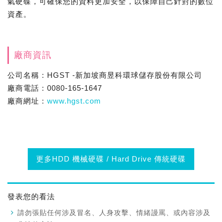
氣硬碟，可確保您的資料更加安全，以保障自己針對的數位
資產。
廠商資訊
公司名稱：HGST -新加坡商昱科環球儲存股份有限公司
廠商電話：0080-165-1647
廠商網址：
www.hgst.com
更多HDD 機械硬碟 / Hard Drive 傳統硬碟
發表您的看法
請勿張貼任何涉及冒名、人身攻擊、情緒謾罵、或內容涉及