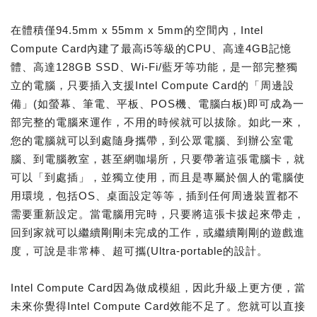
在體積僅94.5mm x 55mm x 5mm的空間內，Intel
Compute Card內建了最高i5等級的CPU、高達4GB記憶
體、高達128GB SSD、Wi-Fi/藍牙等功能，是一部完整獨
立的電腦，只要插入支援Intel Compute Card的「周邊設
備」(如螢幕、筆電、平板、POS機、電腦白板)即可成為一
部完整的電腦來運作，不用的時候就可以拔除。如此一來，
您的電腦就可以到處隨身攜帶，到公眾電腦、到辦公室電
腦、到電腦教室，甚至網咖場所，只要帶著這張電腦卡，就
可以「到處插」，並獨立使用，而且是專屬於個人的電腦使
用環境，包括OS、桌面設定等等，插到任何周邊裝置都不
需要重新設定。當電腦用完時，只要將這張卡拔起來帶走，
回到家就可以繼續剛剛未完成的工作，或繼續剛剛的遊戲進
度，可說是非常棒、超可攜(Ultra-portable的設計。
Intel Compute Card因為做成模組，因此升級上更方便，當
未來你覺得Intel Compute Card效能不足了。您就可以直接