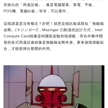
所推出的「周邊設備」，像是電腦螢幕、筆電、平板、
POS機、電腦白板…等等，可以運作。
這樣講還是沒有概念？好吧！就把這個比喻成類似「無敵鐵
金剛」(マジンガーZ，Mazinger Z)動漫的設計方式，Intel
Compute Card就像是柯國龍駕駛的指揮艇，而合作夥伴開
發的各式周邊設備就像是無敵鐵金剛本身。要來個指揮艇組
合，才能發揮出整體的作用。