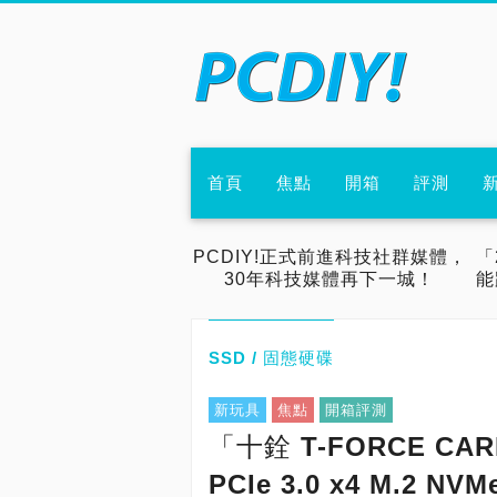
首頁
焦點
開箱
評測
PCDIY!正式前進科技社群媒體，
「
30年科技媒體再下一城！
能
SSD / 固態硬碟
新玩具
焦點
開箱評測
「十銓 T-FORCE CA
PCIe 3.0 x4 M.2