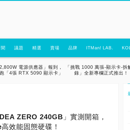
新聞
議題
精選
賣場
品牌
ITMan! LAB.
KO
2,800W 電源供應器」報到，
「挑戰 1000 萬張-顯示卡-拆
跑「4張 RTX 5090 顯示卡」
錄」全新專欄正式推出！
RDEA ZERO 240GB」實測開箱，
 NVMe高效能固態硬碟！