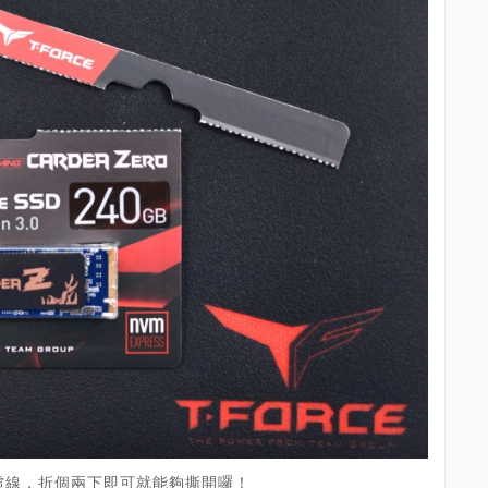
虛線，折個兩下即可就能夠撕開囉！