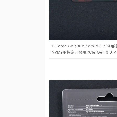
T-Force CARDEA Zero M
NVMe的協定、採用PCIe Gen 3.0 