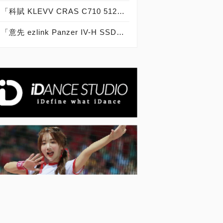
「科賦 KLEVV CRAS C710 512GB」實測開箱，PCIe 3.0 x4 M.2 NVMe固態硬碟！
「意先 ezlink Panzer IV-H SSD 128GB」實測開箱，戰力十足物超所值固態硬碟！