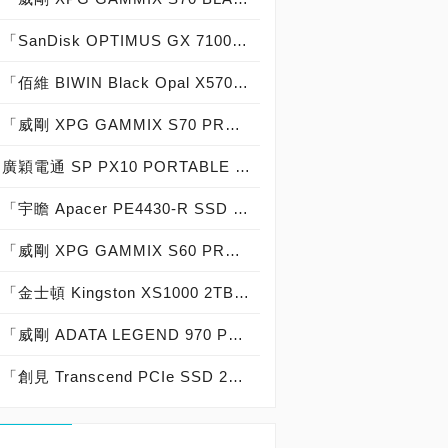
「SanDisk OPTIMUS GX 7100 SSD 1TB」實測開箱，「7,250 MB/s俱樂部」PCIe 4.0電競固態硬碟！
「佰維 BIWIN Black Opal X570 PRO SSD 1TB」實測開箱，「14,000 MB/s俱樂部」王者堆料「第四代 PCIe 5.0 SSD」高效能低功耗固態硬碟！
「威剛 XPG GAMMIX S70 PRO 1TB SSD」實測開箱，「7,000 MB/s俱樂部」台灣之光 PCIe 4.0 固態硬碟！
廣穎電通 SP PX10 PORTABLE SSD 1TB實測開箱，USB 3.2 Gen2 10Gb/s高顏值行動固態硬碟閃耀登場！
「宇瞻 Apacer PE4430-R SSD 1TB」實測開箱，「電競掌機容量升級神兵利器」M.2 2230固態硬碟！
「威剛 XPG GAMMIX S60 PRO 1TB SSD」實測開箱，「5,000MB/s 俱樂部」電腦裝機、改裝升級 PCIe 4.0 優質固態硬碟！
「金士頓 Kingston XS1000 2TB External SSD」實測開箱，USB 3.2 Gen2 10Gb/s「體積輕薄、效能優越」外接式固態硬碟！
「威剛 ADATA LEGEND 970 PRO 2TB SSD」散熱片版實測開箱，「14,000MB/s 俱樂部」超高效能 PCIe 5.0 固態硬碟！
「創見 Transcend PCIe SSD 260S 2TB」實測開箱，「14,000MB/s俱樂部」高效能低功耗「PCIe 5.0 SSD」絕佳選擇！