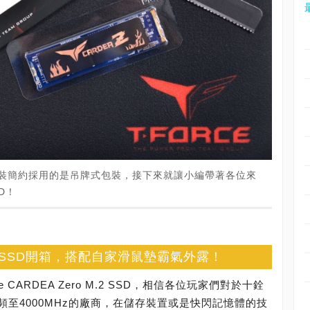
.2 SSD包裝簡約採用的是吊牌式包裝，接下來就讓小編帶著各位來
D！
o M.2 SSD開箱，搭配自家滑鼠墊霸氣外露！
CARDEA Zero M.2 SSD，相信各位玩家們對於十銓
至4000MHz的廠商，在儲存裝置或是快閃記憶體的技