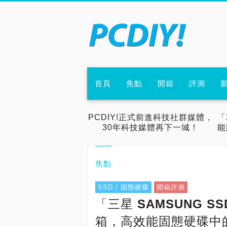
首頁
焦點
開箱
評測
PCDIY!正式前進科技社群媒體，
「
30年科技媒體再下一城！
能
焦點
SSD / 固態硬碟
開箱評測
「三星 SAMSUNG SSD
箱，高效能固態硬碟中