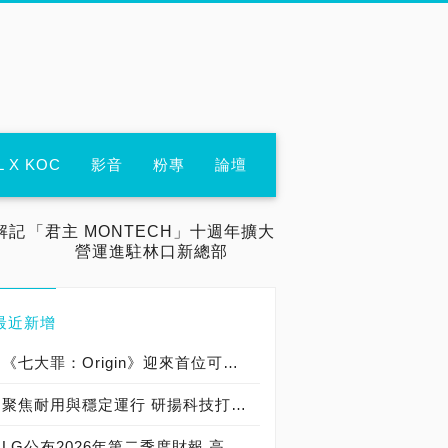
L X KOC
影音
粉專
論壇
解記
「君主 MONTECH」十週年擴大
營運進駐林口新總部
最近新增
《七大罪：Origin》迎來首位可遊玩十誡角色「德里艾利」
聚焦耐用與穩定運行 研揚科技打造新一代 COM Express Type 6 模組
LG公布2026年第二季度財報 高附加價值產品銷售成長與成本競爭力提升，營業獲利年增 147%