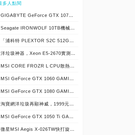
最多人點閱
GIGABYTE GeForce GTX 1070 Xtreme Gaming實測開箱，電競級顯示卡中的頂尖之作！
Seagate IRONWOLF 10TB機械硬碟實測開箱，氦氣填充那嘶狼守護者NAS HDD
「浦科特 PLEXTOR S2C 512GB SSD」實測開箱，超值型固態硬碟中的優質好貨！
洋垃圾神器，Xeon E5-2670實測開箱大作戰！
MSI CORE FROZR L CPU散熱器實測開箱，微星電競產品再添新兵
MSI GeForce GTX 1060 GAMING X 6G實測開箱，玩家級電競顯示卡中的神兵利器！
MSI GeForce GTX 1080 GAMING X 8G實測開箱，史上最強大Pascal自製顯示卡全面來襲！
淘寶網洋垃圾再顯神威，1999元買到8核心16執行緒Xeon E5-2670神器級處理器！
MSI GeForce GTX 1050 Ti GAMING X 4G實測開箱，中階電競顯示卡中的玩家精品！
微星MSI Aegis X-026TW快打旋風V同梱版實測開箱，VR電競桌機的頂尖之作！