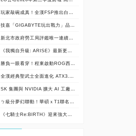
玩家敲碗成真！全漢FSP推出白色 VITA PM MIT 1000W 靜音電源純白上市！ MIT 白金電源首度披上純白戰袍，支援 ATX 3.1、PCIe 5.1，10年保固！
技嘉「GIGABYTE玩出戰力」品牌活動8/3讓玩家「找到專屬配備」
新北市政府勞工局評鑑唯一連續三年獲獎企業！ 宏正三度榮膺新北市政府<友善移工企業>殊榮
《我獨自升級: ARISE》最新更新 成振宇覺醒闇影君主繼承者
勝負一眼看穿！程東啟動ROG西風之神 雙螢幕AI致勝全局
全漢經典聖武士全面進化 ATX3.1，價格不變！FSP VIC BD+ 電競入門最強銅牌電源！ ATX 3.1、全新壓紋線材、登錄享 5 年保固，打造新世代入門電競首選
SK 集團與 NVIDIA 擴大 AI 工廠與次世代記憶體策略合作 規模逾 5,000 億美元的 NVIDIA-SK AI 計畫（NVIDIA-SK AI Initiative）， 涵蓋 SK Telecom 最高達 2GW 的 AI 工廠，以及與 SK 海力士的長期 AI 記憶體合作
ㄅ級分夢幻聯動！華碩ｘT1聯名顯示卡全台盛大開賣
《七騎士Re:BIRTH》迎來強大的全新英雄[天劍]宣嵐 同步推出韓國主題劇情