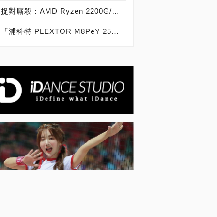
捉對廝殺：AMD Ryzen 2200G/2400G VS Intel Core i3-8100/i5-8400
「浦科特 PLEXTOR M8PeY 256GB、512GB、1TB」實測開箱，玩家級NVMe型PCIe 3.0 x4 SSD效能實測大作戰！