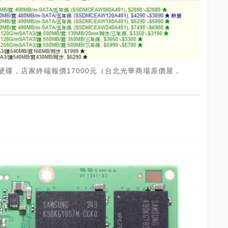
TB固態硬碟，店家終端報價17000元（台北光華商場原價屋，