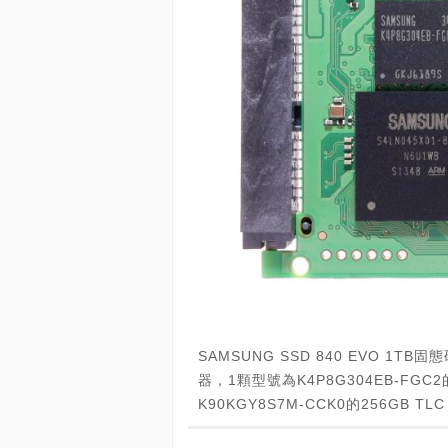
SAMSUNG SSD 840 EVO 1TB
器，1顆型號為K4P8G304EB-FGC
K90KGY8S7M-CCK0的256GB TL