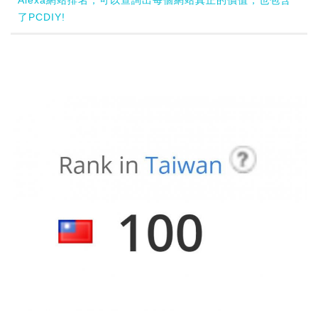
了PCDIY!