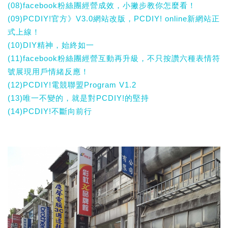
(08)facebook粉絲團經營成效，小撇步教你怎麼看！
(09)PCDIY!官方》V3.0網站改版，PCDIY! online新網站正
式上線！
(10)DIY精神，始終如一
(11)facebook粉絲團經營互動再升級，不只按讚六種表情符
號展現用戶情緒反應！
(12)PCDIY!電競聯盟Program V1.2
(13)唯一不變的，就是對PCDIY!的堅持
(14)PCDIY!不斷向前行