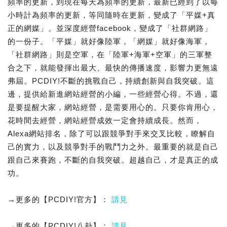
頻率的更新，到現在每天為頻率的更新，最新已經到了以每
小時計為頻率的更新，等同隨時在更新，變成了「平媒+真
正的網媒」。並深度經營facebook，變成了「社群網路」
的一份子。「平媒」就好像陸軍，「網媒」就好像海軍，
「社群網路」則是空軍，在「陸軍+海軍+空軍」的三軍整
合之下，就能發揮出最大、最快的傳播速度，影響力更無遠
弗屆。PCDIY!不斷的挑戰自己，持續創新與自我突破。這
邊，提供給新進網站經營的小編，一些經營心得。不過，還
是要提醒大家，網站經營，是需要用心的。只要你肯用心，
花時間去經營，網站經營成效一定會持續成長。然而，
Alexa網站排名，除了可以跟競爭對手來交叉比較，瞭解自
己的實力，以及競爭對手的戰鬥力之外。最重要的就是自己
跟自己來賽跑，不斷的自我突破。超越自己，才是真正的成
功。
→更多的【PCDIY!官方】：
請見
→更多的【PCDIY!八卦】：
請見