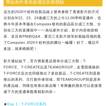
帶給創作者高效穩定的新體驗
這次的2020十銓科技新品線上發表會除了透過影片的方式
分別在9/22、23、24連續三天的上午11:00準時直播外，也
將今年原本準備在Computex發布的新品區分成三大類、分
別在三天的直播當中一一為玩家作介紹，影片內容相當精
采、並且有PM的Q&A，看完三支影片就等於親臨現場的逛
了Computex 2020十銓科技的攤位一輪囉！好了，廢話不
多說，就來瞧瞧吧！
影片連結如下，官方將新產品發布分成三大類：T-
FORCE、T-CREATE以及TEAMGROUP，走電競風格的
T-FORCE這次也同樣推出了多款新品，T-CREATE則是新
推出的系列、主打創作者領域，而TEAMGROUP則是原本
的產品線、同樣也有推出新品喔！有興趣的朋友可以直接透
過下方的直通車觀看精彩內容～
★
Day 1：T-FORCE系列