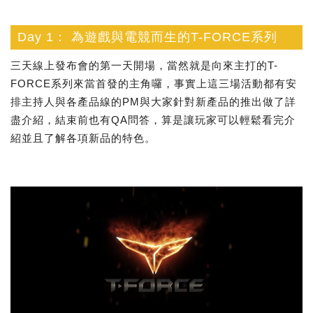
Day 1： 為遊戲與電競而生的T-FORCE系列
三天線上發布會的第一天開場，當然就是向來主打的T-
FORCE系列來當首發的主角囉，事實上這三場活動都有安
排主持人與各產品線的PM與大家針對新產品的推出做了詳
盡介紹，結束前也有QA問答，算是讓玩家可以輕鬆看完介
紹並且了解各項新品的特色。