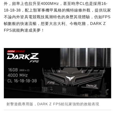
外，頻率上也拉升至4000MHz，甚至時序CL也是採用16-
18-18-38，配上類軍事機甲風格的獨特線條外觀，提供玩家
不論內外皆具電競戰技風潮特色的身歷其境體驗，仿如FPS
幀數般的快速流暢，想要大吉大利、今晚吃雞，DARK Z
FPS就能夠達成美夢！
射擊遊戲專用版，DARK Z FPS給玩家強勁的效能表現