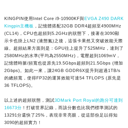
KINGPIN使用Intel Core i9-10900KF與
EVGA Z490 DARK
Kingpin主機板
，記憶體搭配32GB DDR4超頻至4900MHz
(CL14)，CPU也超頻到5.2GHz的狀態下，接著在3090顯
示卡也掛上LN2 (液態氮)之後，這張卡果然又突破效能天際
線。超頻結果方面則是：GPU往上提升了525MHz，達到了
2580MHz的水準(平均為2550MHz)，電壓超到1069mV，
記憶體時脈/頻寬也從原先19.5Gbps超頻到21.5Gbps (增加
2Gbps)。如此一來，讓24GB GDDR6X提升到超過1TB/s
的總頻寬，使得FP32的運算效能可達54 TFLOPS (原先是
36 TFLOPS)。
以上述的超頻狀態，測試
3DMark Port Royal的跑分可達到
16673分
！打破世界記錄，而該分數也比我們標準測試的
13291分還快了25%，表現非常亮眼，從這部份足以得知
3090的超頻實力！