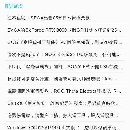
最近新增
扛不住啦！SEGA出售85%日本街機業務
EVGA的GeForce RTX 3090 KINGPIN版本狂超到2580MHz，打破3DMark Port Royal世界記錄
GOG《魔眼殺機三部曲》PC版限免領取，到6/20凌晨為止
這次不是Epic了！GOG《巫師3》PC版限免：任何地方買過任何版本都能兌換
下世代「客廳爭霸戰」開打，SONY正式公開PS5主機外型與首發遊戲陣容
超強寶可夢培育計畫、朝著寶可夢大師出發吧！feat 《精靈寶可夢劍/盾》 (寶可夢數值篇)
電競潮牌進軍音樂界，ROG Theta Electret耳機 與 ROG Throne Qi無線充電耳機架 開箱
Ubisoft《刺客教條：維京紀元》發表：重返維京時代、擁抱北歐神話
宅男修電腦，情聖床上搞。好人當工具，壞人當陽具。電腦修的好，好人做到老！
Windows 7在2020/1/14終止支援了，您可以做的事情有哪些?