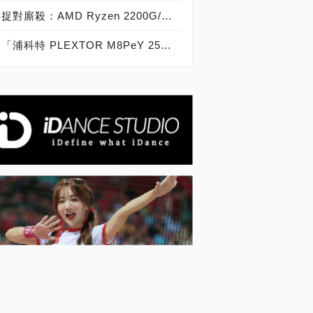
捉對廝殺：AMD Ryzen 2200G/2400G VS Intel Core i3-8100/i5-8400
「浦科特 PLEXTOR M8PeY 256GB、512GB、1TB」實測開箱，玩家級NVMe型PCIe 3.0 x4 SSD效能實測大作戰！