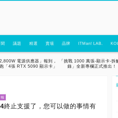
新聞
議題
精選
賣場
品牌
ITMan! LAB.
KO
2,800W 電源供應器」報到，
「挑戰 1000 萬張-顯示卡-拆
跑「4張 RTX 5090 顯示卡」
錄」全新專欄正式推出！
情報
0/1/14終止支援了，您可以做的事情有