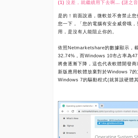
(1) 沒差，就繼續用下去啊… (謎
是的！前面說過，微軟並不會禁止您使
您一下，「您的電腦有安全威脅哦，要
用，是沒有人能阻止你的。
依照Netmarketshare的數據顯示
32.74%，而Windows 10市占率
將會逐漸下降，這也代表軟體開發商將
新版應用軟體放棄對於Windows
Windows 7的驅動程式(就算該硬