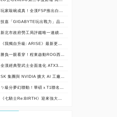
玩家敲碗成真！全漢FSP推出白色 VITA PM MIT 1000W 靜音電源純白上市！ MIT 白金電源首度披上純白戰袍，支援 ATX 3.1、PCIe 5.1，10年保固！
技嘉「GIGABYTE玩出戰力」品牌活動8/3讓玩家「找到專屬配備」
新北市政府勞工局評鑑唯一連續三年獲獎企業！ 宏正三度榮膺新北市政府<友善移工企業>殊榮
《我獨自升級: ARISE》最新更新 成振宇覺醒闇影君主繼承者
勝負一眼看穿！程東啟動ROG西風之神 雙螢幕AI致勝全局
全漢經典聖武士全面進化 ATX3.1，價格不變！FSP VIC BD+ 電競入門最強銅牌電源！ ATX 3.1、全新壓紋線材、登錄享 5 年保固，打造新世代入門電競首選
SK 集團與 NVIDIA 擴大 AI 工廠與次世代記憶體策略合作 規模逾 5,000 億美元的 NVIDIA-SK AI 計畫（NVIDIA-SK AI Initiative）， 涵蓋 SK Telecom 最高達 2GW 的 AI 工廠，以及與 SK 海力士的長期 AI 記憶體合作
ㄅ級分夢幻聯動！華碩ｘT1聯名顯示卡全台盛大開賣
《七騎士Re:BIRTH》迎來強大的全新英雄[天劍]宣嵐 同步推出韓國主題劇情