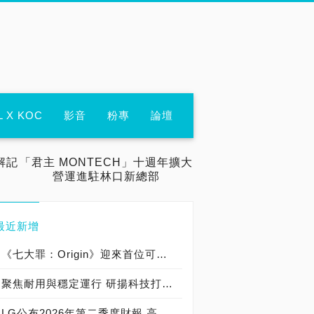
L X KOC
影音
粉專
論壇
解記
「君主 MONTECH」十週年擴大
營運進駐林口新總部
最近新增
《七大罪：Origin》迎來首位可遊玩十誡角色「德里艾利」
聚焦耐用與穩定運行 研揚科技打造新一代 COM Express Type 6 模組
LG公布2026年第二季度財報 高附加價值產品銷售成長與成本競爭力提升，營業獲利年增 147%