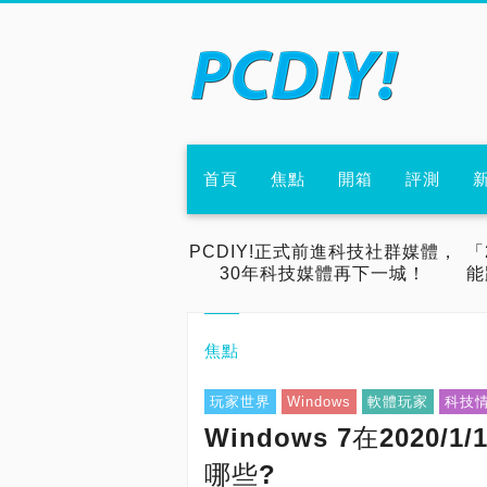
首頁
焦點
開箱
評測
PCDIY!正式前進科技社群媒體，
「
30年科技媒體再下一城！
能
焦點
玩家世界
Windows
軟體玩家
科技
Windows 7在202
哪些?