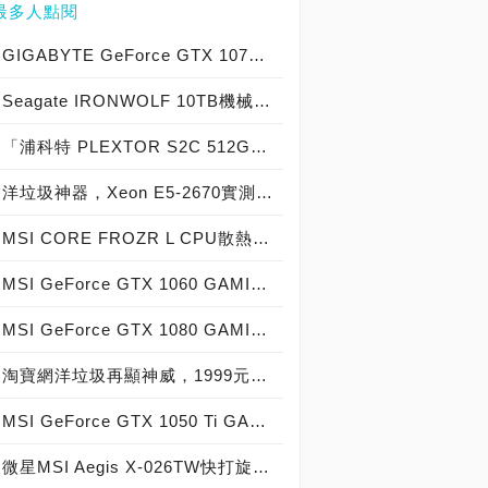
最多人點閱
GIGABYTE GeForce GTX 1070 Xtreme Gaming實測開箱，電競級顯示卡中的頂尖之作！
Seagate IRONWOLF 10TB機械硬碟實測開箱，氦氣填充那嘶狼守護者NAS HDD
「浦科特 PLEXTOR S2C 512GB SSD」實測開箱，超值型固態硬碟中的優質好貨！
洋垃圾神器，Xeon E5-2670實測開箱大作戰！
MSI CORE FROZR L CPU散熱器實測開箱，微星電競產品再添新兵
MSI GeForce GTX 1060 GAMING X 6G實測開箱，玩家級電競顯示卡中的神兵利器！
MSI GeForce GTX 1080 GAMING X 8G實測開箱，史上最強大Pascal自製顯示卡全面來襲！
淘寶網洋垃圾再顯神威，1999元買到8核心16執行緒Xeon E5-2670神器級處理器！
MSI GeForce GTX 1050 Ti GAMING X 4G實測開箱，中階電競顯示卡中的玩家精品！
微星MSI Aegis X-026TW快打旋風V同梱版實測開箱，VR電競桌機的頂尖之作！