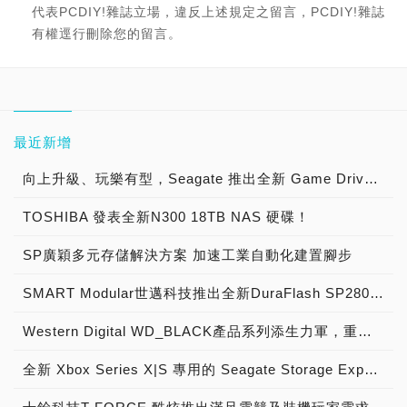
代表PCDIY!雜誌立場，違反上述規定之留言，PCDIY!雜誌
有權逕行刪除您的留言。
最近新增
向上升級、玩樂有型，Seagate 推出全新 Game Drive for Xbox 《最後一戰：無限》特別版
TOSHIBA 發表全新N300 18TB NAS 硬碟！
SP廣穎多元存儲解決方案 加速工業自動化建置腳步
SMART Modular世邁科技推出全新DuraFlash SP2800 PCIe NVMe SSD固態硬碟 適用網通與儲存伺服器應用，提供M.2 2280、M.2 22110及U.2介面規格滿足不同需求
Western Digital WD_BLACK產品系列添生力軍，重新定義次世代遊戲體驗，三款創新、高效能SSD專為玩家打造最佳遊戲利器
全新 Xbox Series X|S 專用的 Seagate Storage Expansion Card，擴充容量並保有次世代的遊戲效能