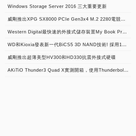
Windows Storage Server 2016 三大重要更新
威剛推出XPG SX8000 PCIe Gen3x4 M.2 2280電競固態硬碟
Western Digital最快速的外接式儲存裝置My Book Pro耀眼登場 最新 Thunderbolt 儲存裝置提供創意專業人士高達 12 TB 儲存空間
WD和Kioxia發表新一代BiCS5 3D NAND技術! 採用112層設計，容量可再提升20%
威剛推出超薄美型HV300和HD330抗震外接式硬碟
AKiTiO Thunder3 Quad X實測開箱，使用Thunderbolt 3介面的全金屬超高質感DAS工作站！
3種方法改善電腦速度 讓您無限揮灑創造力
重返「金標」榮耀！WD推「Gold」企業級 SATA HDD硬碟，全採傳統磁性記錄
安裝 SSD 很簡單，一次就上手