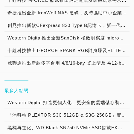
十銓科技T-FORCE 酷炫推出滿足電競及裝機玩家需求的魅力新品，GAMING A2記憶卡飆速載入 暢遊手遊，SSD Adaptor 盡情展示 風采無限
希捷推出全新 IronWolf NAS 硬碟，及時協助中小企業規劃資料導向的疫情後復甦策略
創見推出新款CFexpress 820 Type B記憶卡，新一代數位影像高速儲存方案！
Western Digital推出全新SanDisk 極致耐寫度 microSD記憶卡，讓消費者能更安心拍攝高畫質影片，專為行車記錄器與家用監控系統設計 支援最高12萬小時連續錄影
十銓科技推出T-FORCE SPARK RGB隨身碟及ELITE SDXC 4K高畫質記憶卡，美學科技智慧結合 賦予儲存生活新樣貌
威聯通推出新款多平台用 4/8/16-bay 桌上型及 4/12-bay 機架式 TL 多通道 SATA JBOD 儲存擴充設備
最多人點閱
Western Digital 打造更個人化、更安全的雲端儲存裝置 全新My Cloud OS 3操作系統讓相片分享、資料備份及同步功能由消費者全盤掌控
「浦科特 PLEXTOR S3C 512GB & S3G 256GB」實測開箱，2.5吋M.2與SATA 6Gb/s介面固態硬碟重裝上陣！
黑標再進化、WD Black SN750 NVMe SSD搭載EKWB散熱與2TB大容量