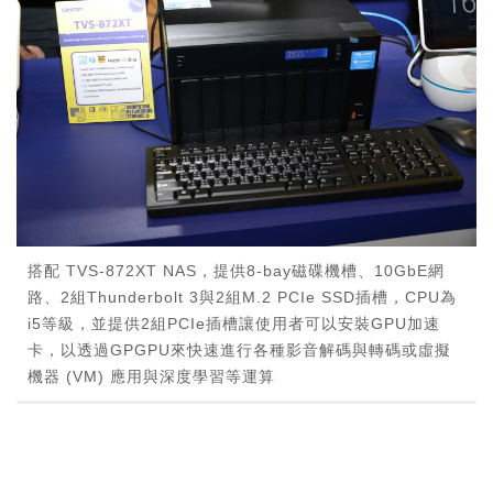
搭配 TVS-872XT NAS，提供8-bay磁碟機槽、10GbE網
路、2組Thunderbolt 3與2組M.2 PCIe SSD插槽，CPU為
i5等級，並提供2組PCIe插槽讓使用者可以安裝GPU加速
卡，以透過GPGPU來快速進行各種影音解碼與轉碼或虛擬
機器 (VM) 應用與深度學習等運算