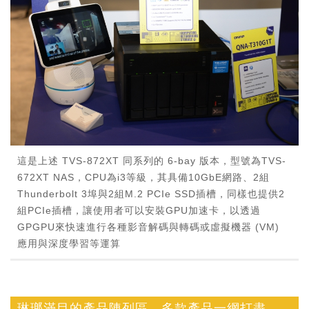
這是上述 TVS-872XT 同系列的 6-bay 版本，型號為TVS-
672XT NAS，CPU為i3等級，其具備10GbE網路、2組
Thunderbolt 3埠與2組M.2 PCIe SSD插槽，同樣也提供2
組PCIe插槽，讓使用者可以安裝GPU加速卡，以透過
GPGPU來快速進行各種影音解碼與轉碼或虛擬機器 (VM)
應用與深度學習等運算
琳瑯滿目的產品陳列區，多款產品一網打盡