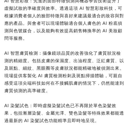
AI 智慧彩妝：先進的面部特徵偵測與機器學習技術提升了
虛擬試妝的準確度與效率。透過這項 AI 智慧彩妝科技，可
根據消費者個人的臉部特徵與喜好來建議最適合的妝容與對
應的產品。與會者可以現場體驗適合個人膚色的 AI 粉底偵
測與色號媒合，以及能夠有效提高銷售轉換率的 AI 美妝顧
問等服務。
AI 智慧膚質檢測：攝像鏡頭品質的改善強化了膚質狀況檢
測的精細度。包括皮膚的保濕度、出油程度、泛紅膚質、以
及斑點、細紋、黑眼圈等皮膚狀況都能精確地被偵測出來。
現場提供客製化 AI 膚質檢測粉刺及斑點掃描體驗，可親自
感受這項尖端科技如何在不接觸肌膚的情況下，仍然能達到
膚質偵測的高準確度。
AI 染髮試色：即時虛擬染髮試色已不再限於單色染髮效
果，包括漸層染髮、金屬光澤、雙色染髮等特殊效果都能透
過最新的 AI 染髮試色功能精準且即時地呈現。