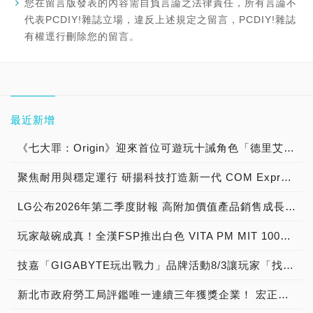
您在留言版發表的內容需自負言論之法律責任，所有言論不
代表PCDIY!雜誌立場，違反上述規定之留言，PCDIY!雜誌
有權逕行刪除您的留言。
最近新增
《七大罪：Origin》迎來首位可遊玩十誡角色「德里艾利」
聚焦耐用與穩定運行 研揚科技打造新一代 COM Express Type 6 模組
LG公布2026年第二季度財報 高附加價值產品銷售成長與成本競爭力提升，營業獲利年增 147%
玩家敲碗成真！全漢FSP推出白色 VITA PM MIT 1000W 靜音電源純白上市！ MIT 白金電源首度披上純白戰袍，支援 ATX 3.1、PCIe 5.1，10年保固！
技嘉「GIGABYTE玩出戰力」品牌活動8/3讓玩家「找到專屬配備」
新北市政府勞工局評鑑唯一連續三年獲獎企業！ 宏正三度榮膺新北市政府<友善移工企業>殊榮