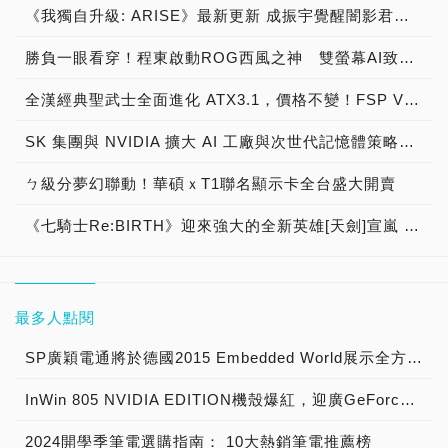
《我獨自升級: ARISE》最新更新 成振宇覺醒闇影君主繼承者
勝負一眼看穿！程東啟動ROG西風之神 雙螢幕AI致勝全局
全漢經典聖武士全面進化 ATX3.1，價格不變！FSP VIC BD+ 電競入門最強銅牌電源！ ATX 3.1、全新壓紋線材、登錄享 5 年保固，打造新世代入門電競首選
SK 集團與 NVIDIA 擴大 AI 工廠與次世代記憶體策略合作 規模逾 5,000 億美元的 NVIDIA-SK AI 計畫（NVIDIA-SK AI Initiative）， 涵蓋 SK Telecom 最高達 2GW 的 AI 工廠，以及與 SK 海力士的長期 AI 記憶體合作
ㄅ級分夢幻聯動！華碩ｘT1聯名顯示卡全台盛大開賣
《七騎士Re:BIRTH》迎來強大的全新英雄[天劍]宣嵐 同步推出韓國主題劇情
最多人點閱
SP廣穎電通將於德國2015 Embedded World展示全方位工控系列產品
InWin 805 NVIDIA EDITION機殼爆紅，迎廣GeForce GTX特仕版機箱正式開賣！
2024開學季筆電選購指南： 10大熱銷筆電推薦榜