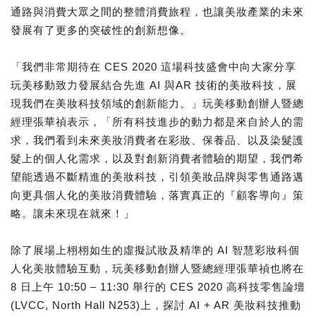
通路與消費大眾之間的整體消費旅程，也讓美妝產業的未來
發展有了更多的突破性的創新想像。
「我們非常期待在 CES 2020 這場科技盛會中向大家分享
玩美移動致力發展結合先進 AI 與AR 技術的美妝科技，展
現我們在美妝科技領域的創新能力。」玩美移動創辦人暨總
經理張華禎表示，「所有科技進步的動力都是來自於人的需
求，我們看到未來美妝消費者在彩妝、保養品、以及染髮護
髮上的個人化需求，以及對創新消費者體驗的期望，我們希
望能透過不斷精進的美妝科技，引領美妝品牌與零售通路邁
向更具個人化的美妝消費體驗，落實真正的『顧客導向』策
略。讓未來現在就來！」
除了展場上栩栩如生的虛擬試妝及精準的 AI 智慧彩妝科個
人化美妝體驗互動，玩美移動創辦人暨總經理張華禎也將在
8 日上午 10:50 – 11:30 舉行的 CES 2020 高科技零售論壇
(LVCC, North Hall N253)上，探討 AI + AR 美妝科技推動