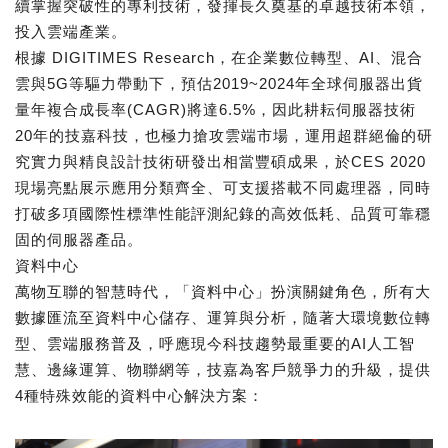
續掌握突破性的專利技術，發揮長久奠基的卓越技術本領，
投入雲端產業。
根據 DIGITIMES Research，在企業數位轉型、AI、混合
雲與5G等驅力帶動下，預估2019~2024年全球伺服器出貨
量年複合成長率(CAGR)將達6.5%，因此耕耘伺服器技術
20年的技嘉科技，也極力搶攻雲端市場，運用超群絕倫的研
究實力與精良設計技術研發出相當豐碩成果，於CES 2020
現場亮點展示應用分類齊全、可支援搭載不同處理器，同時
打破多項國際性標準性能評測紀錄的高效低耗、品質可靠穩
固的伺服器產品。
資料中心
萬物互聯的智慧時代，「資料中心」扮演關鍵角色，所有大
數據匯流至資料中心儲存、運算與分析，隨著大環境數位轉
型、雲端服務普及，呼應現今科技趨勢最重要的AI人工智
慧、邊緣運算、物聯網等，技嘉為客戶競爭力的升級，提供
4種特殊效能的資料中心解決方案：