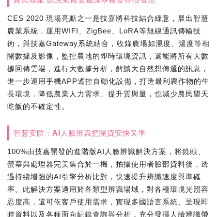
CES 2020 現場亮點之一是技嘉將科技結合綠意，展出智慧
農業系統，運用WIFI、ZigBee、LoRA等無線通訊傳輸技
術，與技嘉Gateway系統結合，收錄農場如濕度、溫度等相
關數據及影像，監控農地的即時環境資訊，還能將所有大數
據回傳雲端，進行大數據分析，解讀大自然想傳遞的訊息，
進一步運用手機APP遙控自動化設備，打造最利農作物的生
長環境，降低農業人力需求、提升質與量，也減少農民望天
吃飯的不確定性。
智慧安防：AI人臉辨識把關資安快又準
100%由技嘉開發的進階版AI人臉辨識解決方案，將鏡頭、
螢幕與處理器完美集合於一機，拍攝使用者臉部資料後，透
過持續增強的AI引擎分析比對，快速提升辨識速度與準確
率。此解決方案適用於各類型辨識場域，對各種環境光照容
忍度高，還可依客戶使用需求，實現多國語言系統、呈現即
時資料以及各種面向紀錄查詢與分析，充分發揮人臉辨識帶