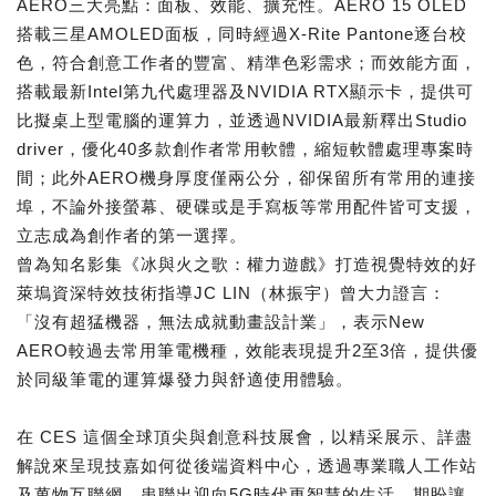
AERO三大亮點：面板、效能、擴充性。AERO 15 OLED
搭載三星AMOLED面板，同時經過X-Rite Pantone逐台校
色，符合創意工作者的豐富、精準色彩需求；而效能方面，
搭載最新Intel第九代處理器及NVIDIA RTX顯示卡，提供可
比擬桌上型電腦的運算力，並透過NVIDIA最新釋出Studio
driver，優化40多款創作者常用軟體，縮短軟體處理專案時
間；此外AERO機身厚度僅兩公分，卻保留所有常用的連接
埠，不論外接螢幕、硬碟或是手寫板等常用配件皆可支援，
立志成為創作者的第一選擇。
曾為知名影集《冰與火之歌：權力遊戲》打造視覺特效的好
萊塢資深特效技術指導JC LIN（林振宇）曾大力證言：
「沒有超猛機器，無法成就動畫設計業」，表示New
AERO較過去常用筆電機種，效能表現提升2至3倍，提供優
於同級筆電的運算爆發力與舒適使用體驗。
在 CES 這個全球頂尖與創意科技展會，以精采展示、詳盡
解說來呈現技嘉如何從後端資料中心，透過專業職人工作站
及萬物互聯網，串聯出迎向5G時代更智慧的生活，期盼讓