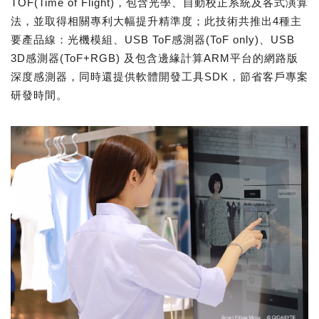
TOF(Time of Flight)，包含光學、自動校正系統及各式演算
法，並取得相關專利大幅提升精準度；此技術共推出4種主
要產品線：光機模組、USB ToF感測器(ToF only)、USB
3D感測器(ToF+RGB) 及包含邊緣計算ARM平台的網路版
深度感測器，同時還提供軟體開發工具SDK，節省客戶專案
研發時間。