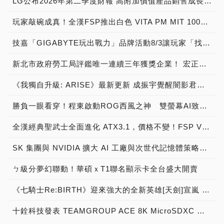
LG公布2026年第二季度財報 高附加價值產品銷售成長與成本競爭力提升，營業獲利年增 147%
玩家敲碗成真！全漢FSP推出白色 VITA PM MIT 1000W 靜音電源純白上市！ MIT 白金電源首度披上純白戰袍，支援 ATX 3.1、PCIe 5.1，10年保固！
技嘉「GIGABYTE玩出戰力」品牌活動8/3讓玩家「找到專屬配備」
新北市政府勞工局評鑑唯一連續三年獲獎企業！ 宏正三度榮膺新北市政府<友善移工企業>殊榮
《我獨自升級: ARISE》最新更新 成振宇覺醒闇影君主繼承者
勝負一眼看穿！程東啟動ROG西風之神 雙螢幕AI致勝全局
全漢經典聖武士全面進化 ATX3.1，價格不變！FSP VIC BD+ 電競入門最強銅牌電源！ ATX 3.1、全新壓紋線材、登錄享 5 年保固，打造新世代入門電競首選
SK 集團與 NVIDIA 擴大 AI 工廠與次世代記憶體策略合作 規模逾 5,000 億美元的 NVIDIA-SK AI 計畫（NVIDIA-SK AI Initiative）， 涵蓋 SK Telecom 最高達 2GW 的 AI 工廠，以及與 SK 海力士的長期 AI 記憶體合作
ㄅ級分夢幻聯動！華碩ｘT1聯名顯示卡全台盛大開賣
《七騎士Re:BIRTH》迎來強大的全新英雄[天劍]宣嵐 同步推出韓國主題劇情
十銓科技發表 TEAMGROUP ACE 8K MicroSDXC 記憶卡 強力激發設備效能 盡情捕捉精彩瞬間