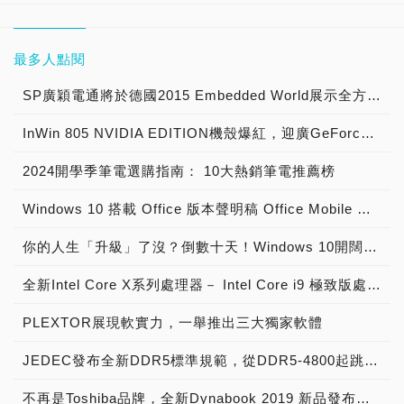
最多人點閱
SP廣穎電通將於德國2015 Embedded World展示全方位工控系列產品
InWin 805 NVIDIA EDITION機殼爆紅，迎廣GeForce GTX特仕版機箱正式開賣！
2024開學季筆電選購指南： 10大熱銷筆電推薦榜
Windows 10 搭載 Office 版本聲明稿 Office Mobile 、 Office 2016 與 Office 365 版本差異說明
你的人生「升級」了沒？倒數十天！Windows 10開闊你的無限視野
全新Intel Core X系列處理器－ Intel Core i9 極致版處理器 重裝上陣
PLEXTOR展現軟實力，一舉推出三大獨家軟體
JEDEC發布全新DDR5標準規範，從DDR5-4800起跳! 將加速導入下世代高效能電腦系統
不再是Toshiba品牌，全新Dynabook 2019 新品發布，透過運算與服務改變世界