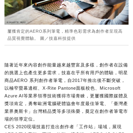
屢獲肯定的AERO系列筆電，精準色彩需求為創作者呈現高
品質視覺體驗。 圖／技嘉科技提供
隨著近年來內容創作能量越來越豐富及多樣，創作者在設備
的挑選上也產生更多需求，技嘉在乎所有用戶的體驗，明星
商品AERO 系列創作者筆電，自2017年推出後不斷突破，
以極窄螢幕邊框、X-Rite Pantone面板校色、Microsoft
Azure AI等業界領導技術獲得市場青睞，更屢獲國際媒體及
獎項肯定，勇奪歐洲電腦硬體協會年度最佳筆電、「臺灣產
業界奧斯卡」台灣精品獎等多項殊榮，奠定在創作者筆電市
場的領導定位。
CES 2020現場技嘉打造出創作者「工作站」場域，展現