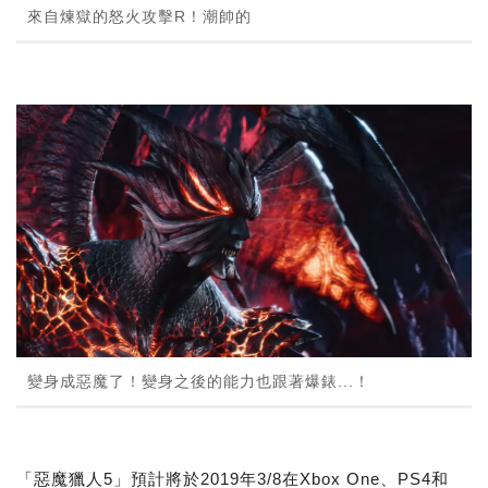
來自煉獄的怒火攻擊R！潮帥的
變身成惡魔了！變身之後的能力也跟著爆錶...！
「惡魔獵人5」預計將於2019年3/8在Xbox One、PS4和