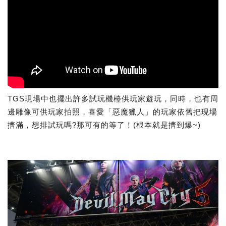
TGS現場中也擺出許多試玩機檯供玩家遊玩，同時，也有周
邊雕像可供玩家拍照，喜愛「惡魔獵人」的玩家依舊把現場
擠滿，想排試玩嗎?那可有的等了！(根本就是擠到爆~)