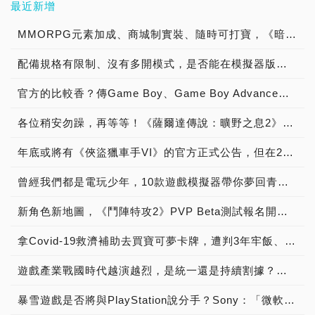
最近新增
MMORPG元素加成、商城制實裝、隨時可打寶，《暗黑破壞神 永生不朽》是否值得7月8日之後一玩？
配備規格有限制、沒有多開模式，是否能在模擬器版圖中突圍？Google Play遊戲Beta版試玩體驗
官方的比較香？傳Game Boy、Game Boy Advance模擬器即將加入Switch Online！
各位稍安勿躁，再等等！《薩爾達傳說：曠野之息2》上市日延期至2023年春季
年底或將有《俠盜獵車手VI》的官方正式公告，但在2024年底前，我們依舊玩不到
曾經我們都是電玩少年，10款遊戲模擬器帶你夢回青春時代
新角色新地圖，《鬥陣特攻2》PVP Beta測試報名開跑！
拿Covid-19救濟補助去買寶可夢卡牌，遭判3年牢飯、卡片沒收、償還補助、還要罰款
遊戲產業戰國時代越演越烈，是統一還是持續割據？回顧遊戲產業史上10大鉅額收購案
暴雪遊戲是否將與PlayStation說分手？Sony：「微軟應該還是會讓動視暴雪維持多平台運作」