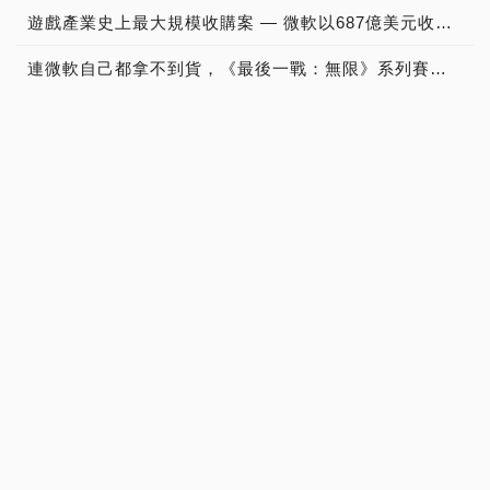
遊戲產業史上最大規模收購案 — 微軟以687億美元收購動視暴雪，暴雪還能重返榮耀嗎？
連微軟自己都拿不到貨，《最後一戰：無限》系列賽搬出「Xbox Series X 開發機」救火
最多人點閱
GIGABYTE GeForce GTX 1070 Xtreme Gaming實測開箱，電競級顯示卡中的頂尖之作！
MSI CORE FROZR L CPU散熱器實測開箱，微星電競產品再添新兵
網咖巡禮》夢想網路休閒館土城店，引進GeForce GTX 1080，網咖遊戲對戰不卡頓！
陽泰Yantouch EyE Speaker藍牙喇叭實測開箱，兼顧時尚與光氛特效揚聲器頂尖之作！
網咖巡禮》吉吉網路生活館-大里店，台中市最威的49吋六核水冷桌機網咖電競館！
網咖巡禮》玩咖網路微客棧，技嘉XG認證中壢複合式休閒網咖！
17吋電競筆電之王，MSI GT73VR 6RF TITAN PRO重裝上陣！