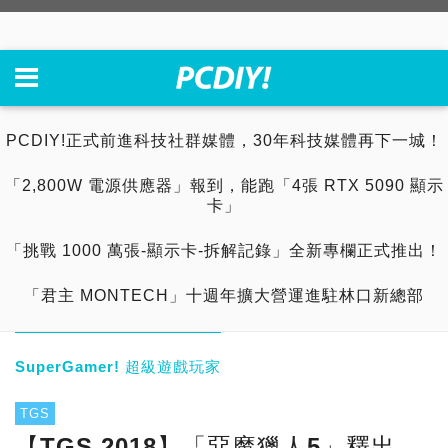
PCDIY!正式前進科技社群媒體，30年科技媒體再下一城！
「2,800W 電源供應器」報到，能跑「4張 RTX 5090 顯示
卡」
「挑戰 1000 萬張-顯示卡-拆解記錄」全新專欄正式推出！
「君主 MONTECH」十週年擴大營運進駐林口新總部
SuperGamer! 超級遊戲玩家
TGS
【TGS 2018】「惡魔獵人5」釋出