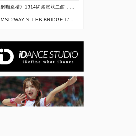
網咖巡禮》1314網路電競二館，華碩GeForce GTX 1080超狂台中市電競網咖！
MSI 2WAY SLI HB BRIDGE L/M橋接器實測開箱，雙顯示卡發揮全速效能的神兵利器！