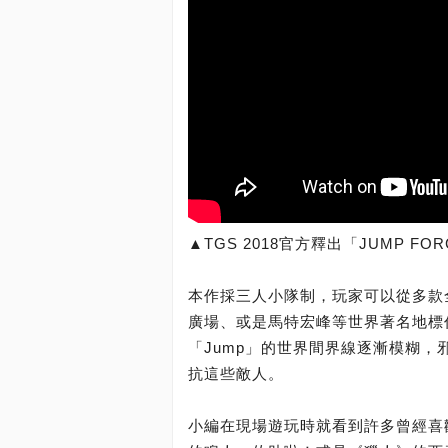
▲TGS 2018官方釋出「JUMP F
本作採三人小隊制，玩家可以從多款
廣場、或是馬特宏峰等世界著名地標
「Jump」的世界間界線逐漸模糊
抗這些敵人。
小編在現場遊玩時就看到許多曾經喜