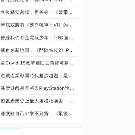
各位稍安勿躁，再等等！《薩爾達傳說：曠野之息2》上市日延期至2023年春季
年底或將有《俠盜獵車手VI》的官方正式公告，但在2024年底前，我們依舊玩不到
曾經我們都是電玩少年，10款遊戲模擬器帶你夢回青春時代
新角色新地圖，《鬥陣特攻2》PVP Beta測試報名開跑！
拿Covid-19救濟補助去買寶可夢卡牌，遭判3年牢飯、卡片沒收、償還補助、還要罰款
遊戲產業戰國時代越演越烈，是統一還是持續割據？回顧遊戲產業史上10大鉅額收購案
暴雪遊戲是否將與PlayStation說分手？Sony：「微軟應該還是會讓動視暴雪維持多平台運作」
遊戲產業史上最大規模收購案 — 微軟以687億美元收購動視暴雪，暴雪還能重返榮耀嗎？
連微軟自己都拿不到貨，《最後一戰：無限》系列賽搬出「Xbox Series X 開發機」救火