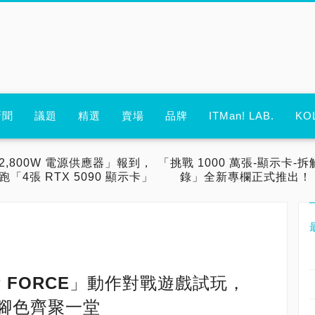
新聞
議題
精選
賣場
品牌
ITMan! LAB.
KO
2,800W 電源供應器」報到，
「挑戰 1000 萬張-顯示卡-拆
跑「4張 RTX 5090 顯示卡」
錄」全新專欄正式推出！
MP FORCE」動作對戰遊戲試玩，
典腳色齊聚一堂