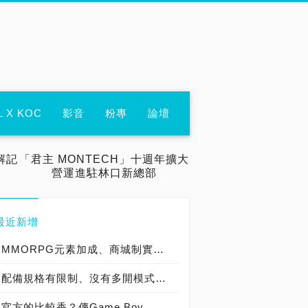
L X KOC
影音
粉專
論壇
解記
「君主 MONTECH」十週年擴大
營運進駐林口新總部
最近新增
MMORPG元素加成、商城制實裝、隨時可打寶，《暗黑破壞神 永生不朽》是否值得7月8日之後一玩？
配備規格有限制、沒有多開模式，是否能在模擬器版圖中突圍？Google Play遊戲Beta版試玩體驗
官方的比較香？傳Game Boy、Game Boy Advance模擬器即將加入Switch Online！