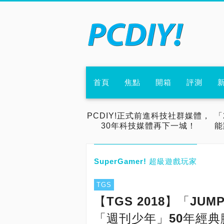
首頁
焦點
開箱
評測
PCDIY!正式前進科技社群媒體，
「
30年科技媒體再下一城！
能
SuperGamer! 超級遊戲玩家
TGS
【TGS 2018】「JU
「週刊少年」50年經