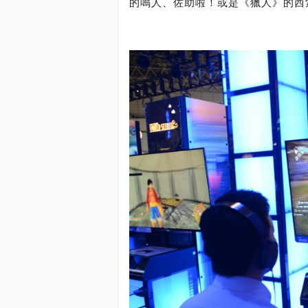
的鳴人、佐助啦！或是《獵人》的西