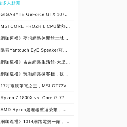
最多人點閱
GIGABYTE GeForce GTX 1070 Xtreme Gaming實測開箱，電競級顯示卡中的頂尖之作！
MSI CORE FROZR L CPU散熱器實測開箱，微星電競產品再添新兵
網咖巡禮》夢想網路休閒館土城店，引進GeForce GTX 1080，網咖遊戲對戰不卡頓！
陽泰Yantouch EyE Speaker藍牙喇叭實測開箱，兼顧時尚與光氛特效揚聲器頂尖之作！
網咖巡禮》吉吉網路生活館-大里店，台中市最威的49吋六核水冷桌機網咖電競館！
網咖巡禮》玩咖網路微客棧，技嘉XG認證中壢複合式休閒網咖！
17吋電競筆電之王，MSI GT73VR 6RF TITAN PRO重裝上陣！
Ryzen 7 1800X vs. Core i7-7700K vs. Core i7-6950X Extreme效能大車拼，AMD八核心銳龍戰神與Intel十核心愛妻之王跑分實測！
AMD Ryzen處理器重返榮耀，美國舊金山發表會現場直擊！
網咖巡禮》1314網路電競一館，技嘉XG認證優質網咖！