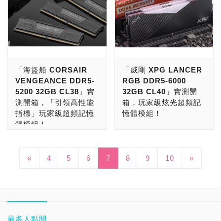
作驗證，開創高品質、高穩
【PCDIY!八卦】：
響。 在進行實際的效能測
精選的SK Hynix A Die原
6000供選購，破除頂級
高之外，與現有的DDR4之
限時特賣超高CP值的PCIe
憶體品牌科賦
定性之電競記憶體，陪同全
試之前，就先來認識新一代
廠頂級超頻顆粒做得到。
DDR5記憶體一次就得花上
間又有什麼區別？新出爐的
4.0 M.2 SSD在網路上引
（KLEVV），今日正式宣
球消費者一同體驗全新世代
DDR5記憶體在設計上與過
而限量是殘酷的，目前台北
近萬元的殘酷現狀，如此打
DDR5記憶體除了是新世代
發不小話題，接著又推出主
布推出嶄新的高時脈 DDR5
技術，並以業界先驅之姿，
往有何不同，以及在其規範
光華商場，最便宜的32GB
破常規的銷售手段能否成為
產品、價格不斐之外，想使
打入門玩家的無快取PCIe
5600MT/s U-DIMM 和
協助玩家輕鬆展現強悍效
下所帶來的優勢和缺憾吧！
套裝DDR5記憶體模組，是
玩家的心頭好，就讓小編實
用當然得先入手Intel第12
4.0 SSD、奇亞幣專用的超
SO-DIMM 標準型記憶體。
能，讓全球玩家暢快體驗震
首先在優點方面，最明顯的
美光Crucial DDDR5-4800
測開箱給各位參考吧！
代、13代處理器或AMD
耐久SSD，而且還在光華
更快的速度與極致效能表
撼的遊戲世界。 註[1]：此
自然是「更大的頻寬」，根
32GB（16GBx2），單條
「海盜船 CORSAIR
「威剛 XPG LANCER
PNY新推的XLR8 DDR5-
Ryzen 7000系列以及連同
商場新開設了實體門市與體
現，可支援 AMD 最新
順序以字首的英文字母順序
據JEDEC固態技術協會所
報價：1,799元
VENGEANCE DDR5-
RGB DDR5-6000
6000 MAKO在規格的選擇
主機板、水冷等一併更換才
驗展示區，不難看出官方想
RYZEN 7000 系列處理器
排列。詳細產品測試平台資
給出的定義，DDR5規格在
（16GB），雙條報價
5200 32GB CL38」實
32GB CL40」實測開
上相當多樣，依照顆粒的體
行，整組購買下來的費用也
要積極搶市的精神與企圖
與 AM5 平台、以及 Intel
訊，請詳閱十銓科技官網。
開發的初衷就是要帶來比
3,599元（16GBx2）
測開箱，「引領高性能
箱，玩家級炫光超頻記
質提供CL36或CL38兩種記
是一個不小的負擔，玩家嘗
心。 不過PNY的主力產品
第 13 代 Raptor Lake 處
「DDR4高出一倍」的資料
DDR5-8000 32GB套裝的
指標」玩家級超頻記憶
憶體模組！
憶體延遲規格，並且也都提
鮮前難免需要多加評估是否
可不單只有SSD而已，
理器與 Z790 主機板（備註
傳輸效能，為了達到此目
話，目前芝奇G.SKILL幻鋒
體模組！
供單支或雙入組的包裝，單
有投資的必要性，因此小編
DRAM記憶體模組同樣也是
*）。 為滿足近來日益增長
從Intel第12代正式推出開
的，DDR5晶片不光是基礎
戟DDR5-8000 32GB套裝
支容量則固定都是16GB，
也針對DDR5記憶體的一些
招牌之一，隨著Intel第12
的次世代高速運算需求，科
說到Corsair這個記憶體品
始，到現在的Intel第13代
時脈直接從DDR4時代的
報價：17,990元。 價格的
此外玩家若有更多的預算，
相關規範與功能特色等來跟
代正式支援DDR5，後續
賦在其既有的4800 MT/s
牌相信玩家們一定相當熟
與AMD Ryzen 7000，記
2,133 MHz、2,666 MHz
話，DDR5-8000 32GB套
官方也還另推出了DDR5-
«
4
5
6
7
大家聊聊，並以XPG新推
8
9
10
»
Intel第13代與AMD Ryzen
DDR5 標準桌上型與筆記型
悉，雖然現階段可以看到在
憶體正式全面邁入DDR5時
大幅上調到了4,800
裝的價格，足足是市售最便
6200的版本，同樣也有單
出的LANCER RGB DDR5
7000系列全面來襲之後，
電腦用記憶體系列基礎上，
許多的零組件上面都有發展
代，並隨著各家廠商的調校
MHz，儲存單元的Bank
宜的DDR5-4800 32GB套
支和雙入組組合，只是CL
記憶體作為效能、簡易超頻
相關廠商無不備戰DDR5記
再次推出符合JEDEC 標準
出各系列產品，但做為主力
技術逐漸成熟，在速度的選
Group組成數量也從16個為
裝，價格達到5倍的價格。
值將固定為CL42，不再額
實測的示範標的，讓大家能
憶體這塊新市場大餅。身為
的新一代高速 5600MT/s
的記憶體可是一點都沒放
擇上也從最開始的DDR5-
一組提升到32個，以此提
這次，專注於超頻記憶體模
外區分，選擇哪一款就看玩
夠對這部分有更進一步的認
一級大廠的PNY也是立即
版本新成員，讓產品線更加
鬆，隨著Intel第12、13代
4800、DDR5-5200等不斷
升整體檔案的傳輸效率。
組的芝奇 G.SKILL、十銓
家的需求與偏好囉！ 以電
識。 話說，在2020年7月
的推出了多款產品來應戰，
完整。 消費者可依需求自
的推出，以及AMD Ryzen
往上提升，陸續有DDR5-
最多人點閱
更甚者，從DDR3時代就一
Team，芝奇 G.SKILL搶第