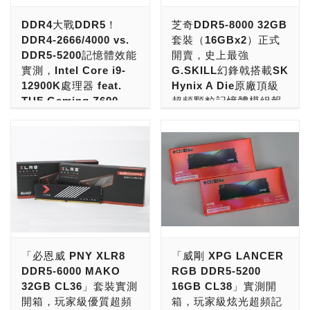
鍵體驗極速穩定的超頻快
2x16GB極速規格套裝，皆
DDR4大戰DDR5！
芝奇DDR5-8000 32GB
感，為全球玩家提供優異的
由嚴選的DDR5 IC顆粒打
DDR4-2666/4000 vs.
套裝（16GBx2）正式
效能，攜手AMD打造卓越
造，並將加入芝奇Trident
DDR5-5200記憶體效能
開賣，史上最強
的遊戲體驗。 T-FORCE
Z5 RGB幻鋒戟，是全球超
實測，Intel Core i9-
G.SKILL幻鋒戟搭載SK
DELTAα RGB DDR5採用
頻玩家們翹首以盼的極速記
12900K處理器 feat.
Hynix A Die原廠頂級
隱形戰鬥機的意象風格，搭
憶體夢幻新品。 憑藉著頂
TUF Gaming Z690-
超頻顆粒記憶體模組報
配剽悍的斜角線與幾何美
尖的記憶體超頻研發實力，
PLUS WIFI D4 vs.
價：17,990元！
學，打造硬派的戰鬥風格，
芝奇資深研發團隊堅持不懈
ROG Maximus Z690
其外觀搭配全幅式120°超
挑戰市售超頻記憶體頻率的
重磅消息：「DDR5-8000
Hero 主機板！
廣角發光，並支援ASUS
上限，本次成功將DDR5雙
記憶體模組開賣了！全球第
Aura Sync、GIGABYTE
通道記憶體的頻率穩定運行
Intel第12、13代處理器開
一家正式出貨的，是來自台
RGB Fusion 2.0、MSI
於8000MT/s的超震撼高
賣，以及AMD Ryzen
灣的品牌記憶體模組業者芝
Mystic Light Sync、
速，推出前所未見的DDR5-
7000系列陸續問世之後，
奇 G.SKILL！」 值得注意
ASROCK-Polychrome
8000 CL38-48-48-128
一別以往的頹勢、在效能表
的，DDR5記憶體雖然很
Sync、BIOSTAR
2x16GB超高速記憶體套
現上締造了相當不錯的口
快，但要超頻到DDR5-
Advanced VIVID LED DJ
裝，為高端超頻用戶打造史
碑，同時新世代DDR5記憶
7200以上速度，已經是非
「必恩威 PNY XLR8
「威剛 XPG LANCER
等多家燈效控制軟體[1]，
詩級的記憶體重裝配備。此
體、PCIe 5.0通道的支援
常的難！ 更別說是DDR5-
DDR5-6000 MAKO
RGB DDR5-5200
透過生動的RGB電競炫彩
規格目前已在第13代Intel®
也為相關周邊製造了不小的
8000以上的速度，不僅是
32GB CL36」套裝實測
16GB CL38」實測開
變化，讓玩家打造專屬燈光
Core™ i9-13900K處理
話題，其中又以頻寬更高且
記憶體模組的顆粒要特挑，
開箱，玩家級優質超頻
箱，玩家級炫光超頻記
盛宴。T-FORCE DELTAα
器，搭配ASUS ROG
已經能夠即刻入手的DDR5
記憶體模組的用料、線路設