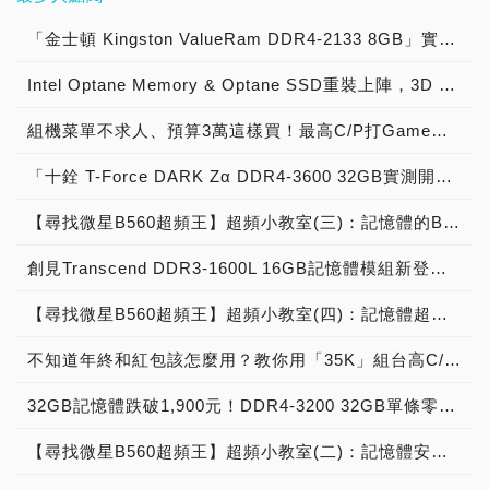
競記憶體來說，XLR8
的時候，JEDEC 固態技術
像是本次小編要來開箱的
由選擇單支包裝 (16GBx1)
7000系列的上市，海盜船
6000以上的產品開始進到
直沿用，已有十多年未曾變
一，上市了G.SKILL幻鋒戟
DDR5-6000 MAKO在外型
協會發表了「JESD79-5
Performance DDR5-4800
或雙通道 (16GBx2，
DDR5系列記憶體也跟著推
市場中！ 像是台灣儲存裝
「金士頓 Kingston ValueRam DDR4-2133 8GB」實測開箱，「新一代玩家聖物」DDR4-3000超頻實力優質記憶體模組！
動的BL長度(Burst
DDR5-8000 32GB套裝記
上是走相對低調設計，散熱
DDR5 SDRAM標準」，正
MHz便是其中之一，就讓
32GB) 記憶體組合，科賦
出 ，這次小編手上的就是
置大廠威剛就為自家的
Length，突發長度)，也終
憶體模組。 目前開賣的，
外殼沒有加入炫砲的RGB
式確立了DDR5記憶體在開
我們趕快來看看這款記憶體
DDR5 5600 MT/s標準型
Intel Optane Memory & Optane SSD重裝上陣，3D XPoint實現開機加速與提升電腦反應速度！
VENGEANCE DDR5系列
XPG Lancer DDR5系列進
於從BL 8提升到BL 16，還
則是幻鋒戟 Trident Z5
功能，從而讓整個記憶體的
發與應用的相關協議與標
能否繼續延續PNY實惠價
記憶體已通過眾多主機板廠
記憶體模組，有推出DDR5-
行了產品更新，推出了進階
讓單條記憶體具備「雙通
RGB系列，最高速的版
高度降低到32mm，這樣的
準，在效能上的基本目標就
格、極上性能的好口碑吧！
如 ASUS、ASROCK、
組機菜單不求人、預算3萬這樣買！最高C/P打Game電競機、錢要花刀口上
4800～7000版本。想知道
的XPG Lancer DDR5-
道」傳輸功能，綜合以上的
本，DDR5-8000的速度，
好處對於想要將主機板的記
是要提供比DDR4還要高出
PNY推出的Performance
GIGABYTE 和 MSI 的
這艘新出爐的海盜船有甚麼
6000 16GBx2雙入組版
各項改變，讓DDR5的理論
採用的顆粒為：SK Hynix
憶體插槽全部插滿的頂級玩
一倍的效能，自此開始，
「十銓 T-Force DARK Zα DDR4-3600 32GB實測開箱，「四記憶體通道」超大容量記憶體 PC DIY實戰 feat. AMD Ryzen Threadripper 3990X！
DDR5記憶體在各方面的設
QVL 測試，具有絕佳的平
獨特魅力嗎？咱們就來開箱
本，小編也特地入手了一組
最大頻寬可以上看8.4
A Die原廠頂級超頻顆粒，
家來說，較能夠降低一些組
DDR5就邁入了開始的第一
計上可以說是相當透明與直
台相容性，可滿足全球消費
瞧瞧吧！ 這款
來開箱測試看看現今要價萬
Gbps，遠遠超越DDR4的
延遲速度：CL38，時序
裝上的困擾，不必擔心大型
步。 為了達到此目標，從
【尋找微星B560超頻王】超頻小教室(三)：記憶體的BIOS設定教學
白，除了記憶體本體走裸片
者於桌機或筆電上進行諸如
VENGEANCE系列的
元的等級記憶體在效能上與
3.2 Gbps！ 另外，DDR5
為：38-48-48-128，共推
處理器塔扇、水冷頭因尺寸
DDR3時代的就一直採用的
的形式，沒有額外覆蓋散熱
工作、教育學習、或娛樂等
DDR5採用了精緻的紙盒包
過去的DDR5-4800、5200
的顆粒配合現今各項程式日
出有銀色TZ5RS與黑色
創見Transcend DDR3-1600L 16GB記憶體模組新登場，桌機用單條16GB報到！
過大與記憶體安裝發生衝突
BL(Burst Length，突發長
鎧甲外，吊牌式的外包還能
領域的廣泛應用。 全新科
裝，內部就是黑色版的
能有多少差距、在超頻上又
漸肥大、記憶體製造技術的
TZ5RK兩種版本。 型號：
的狀況。 在散熱片之下，
度)長度從 8提升到BL 16，
夠直接看到產品的實際樣
賦 DDR5 5600MT/s標準
DDR5記憶體了，從官網上
是否更具潛力。 Lancer
上升，進一部放寬了最大容
F5-8000J3848H16GX2-
【尋找微星B560超頻王】超頻小教室(四)：記憶體超頻實測與故障排解
XLR8 DDR5-6000 MAKO
代表在兩個CPU發出的命
貌，讓玩家不用撕開包裝，
型記憶體採用層層把關的嚴
可以發現還有白色款可以選
DDR5系列在選擇上有提供
量上限，從DDR4的單支容
TZ5RS F5-
選用來自SK海力士的M-
令之間，記憶體能夠進行讀
就能連同記憶體顆粒的型號
選記憶體芯片，擁有高達
擇，如果玩家手上的Z690
單入組和雙入組兩種版本，
不知道年終和紅包該怎麼用？教你用「35K」組台高C/P值、可順玩各3A大作的電競桌機！
量最大32 GB加大到了64
8000J3848H16GX2-
Die，型號為
寫的數據量將可以翻倍，同
都看的一清二楚，甚至就連
44.8 Gb/s 的超高速資料傳
系列是白色版本的話，正好
每條記憶體的容量一律都是
GB，並且導入了「On Die
TZ5RK 記憶體類型：
H5CG48ME8D，這一批顆
時每個記憶體顆粒內的
勸敗的方式都相當直白，直
輸頻寬，能以更省電的
可以組成純白版本的天使版
16GB，速度則除了DDR5-
32GB記憶體跌破1,900元！DDR4-3200 32GB單條零售價格跌到1,849元，平均單價殺很大來到台幣57.78元/GB
ECC」技術，直接在把
DDR5-8000 容量： 32GB
粒最大特色就是體質卓越、
Bank(儲存體)容量也從16
接在包裝的一旁印上了「買
1.1V 電壓運作，達到
主機。 而有別於一般DDR5
6000之外也有DDR5-5200
ECC除錯功能封裝在顆粒
(16GBx2) 對應通道： 雙
容易超頻到DDR5-6000以
個增加到了32個，提升對
兩支以獲得更好的性能
DDR4的雙倍性能、完美處
的標準4800頻率，這款
可以選擇，但需要注意
【尋找微星B560超頻王】超頻小教室(二)：記憶體安裝DIY與注意事項
之中，降低高速傳輸產生錯
通道 對應速度：
上的速度，因此包含PNY
於檔案的傳輸效能。 同
(Buy 2 For Optimized
理多工任務。另外，內建板
VENGEANCE DDR5可是
DDR5-6000版本只提供雙
誤的風險，但須注意的是，
XMP/EXPO DDR5-8000
在內，不少同級產品也都是
時，DDR5記憶體的時脈從
Performance)」標註呢！
載電源控制晶片 (On-