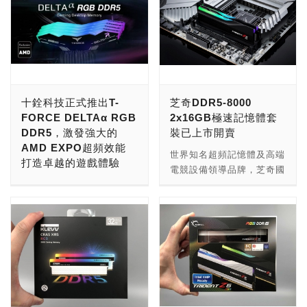
十銓科技正式推出T-
芝奇DDR5-8000
FORCE DELTAα RGB
2x16GB極速記憶體套
DDR5，激發強大的
裝已上市開賣
AMD EXPO超頻效能
世界知名超頻記憶體及高端
打造卓越的遊戲體驗
電競設備領導品牌，芝奇國
十銓科技旗下T-FORCE電
際榮幸宣布，已成功將日前
競品牌正式推出專為AMD
展示的超高速DDR5-8000
Ryzen 7000系列處理器及
超頻記憶體套裝導入市售規
600系列主機板所打造的電
格，並已陸續出貨至全球各
競記憶體T-FORCE
大經銷商並完成上架，率先
DELTAα RGB DDR5，支
將DDR5市售規格帶入
援最新AMD EXPO超頻技
8000MT/s的全新里程碑，
術，讓記憶體在極佳的相容
此次上市推出的DDR5-
性下達到性能提升，輕鬆一
8000 CL38-48-48-128