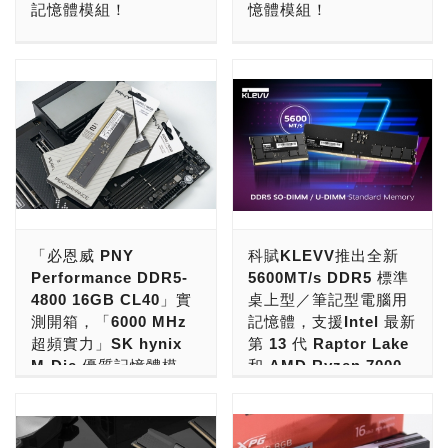
記憶體模組！
憶體模組！
RGB DDR5搭載電源管理
MAXIMUS Z790 APEX主
記憶體最受廠商和玩家們的
計要最佳化，還要特別的超
晶片(PMIC)提升電源管理
機板通過燒機測試，以下為
注目。 然而關於Intel第
頻檢測，同時還要特挑的
目前DDR5記憶體隨著廠商
Intel第12代處理器Alder
效能，並搭配專業導熱矽膠
測試截圖: 此DDR5-8000高
12、13代處理器是否要搭
CPU與超頻主機板的搭配
的調校技術越趨成熟，已經
Lake正式之後，帶來了
強化電源管理晶片散熱設
速套裝已導入Intel XMP
配DDR5記憶體卻有著不小
才行。 目前，DDR5單通
有越來越多速度達到DDR5-
DDR5時代！而在Intel第13
計，強化散熱效能，有效穩
3.0超頻技術，使用者只需
的爭議，有一些測試結果發
道，速度最快，已經可以上
6000以上的產品可以購買
代與AMD Ryzen 7000系
定電源管理晶片運作，且支
於主機板 BIOS 中開啟
現Intel第12、13代處理器
到DDR5-10000左右。
了，但因為成本、穩定性等
列上市之後，DDR5時代可
援On-die ECC除錯機制及
XMP 功能，並搭載可匹配
若不使用DDR5記憶體的
DDR5雙通道，速度最快，
因素，能達到DDR5-6000
以說是全面來臨！ 新一代
AMD EXPO快速一鍵超
的主機板及 CPU ，即可讓
話，眾多程式的表現將會大
已經可以上到DDR5-
的記憶體模組多採「雙入
的處理器除了在效能上有著
頻，讓電競玩家輕鬆擁有極
記憶體運行於官方標示的超
打折扣，但又有另一派測試
8500/8533左右。 不過，
組」包裝設計，讓高階
大幅度的提升之外，也帶來
致超頻的效能體驗。 T-
頻速度。套裝目前已陸續出
覺得DDR5對於實際體驗幫
實際上有在真正販售DDR5-
DDR5記憶體的入手難度又
了不少的新功能，其中最受
FORCE DELTAα RGB
貨至芝奇各大通路合作夥
助收效有限，若非預算充裕
7600/7800/8000極速超頻
往上連跳好幾個等級。 不
矚目的莫過於支援了PCIe
DDR5推出5,200MHz、
伴，消費者近期即可洽詢芝
「必恩威 PNY
科賦KLEVV推出全新
或打算嘗鮮體驗，並不值得
記憶體模組，只剩下芝奇
過近期以「佛心」價格、並
5.0通道和DDR5記憶體這
5,600MHz、6,000MHz單
奇各地的合作經銷商。 →
Performance DDR5-
5600MT/s DDR5 標準
花費更高的成本。 究竟哪
G.SKILL、十銓 Team記憶
在市場和網路都創下不少聲
兩項了，前者要見到相關的
通及雙通規格，供玩家依據
更多的【PCDIY!業界新
4800 16GB CL40」實
桌上型／筆記型電腦用
一方論調才更有道理？本次
體模組品牌有在實際販售，
量的儲存設備廠PNY，決
應用產品還需要再多等待一
容量及頻率需求選購，將於
聞】： →更多的【PCDIY!
測開箱，「6000 MHz
記憶體，支援Intel 最新
將一口氣使用最基本的
兩家都是來自台灣的品牌記
定除了維持佛心售價之外，
些時間，但後者則是截然相
2023年 1月初於北美
賣場情報】： →更多的
超頻實力」SK hynix
第 13 代 Raptor Lake
DDR4-2666、高規的
憶體模組業者。 由於，物
也考量玩家入手的便利性，
反，不少廠商已經摩拳擦掌
Amazon/Newegg領先開
【PCDIY!科技情報】： →
M-Die 優質記憶體模
和 AMD Ryzen 7000
DDR4-4000，以及進階版
以稀為貴，這是不變的道
推出主打多樣化規格版本的
準備好了相關產品同步推
賣。十銓科技旗下T-
更多的【IT資訊新聞】：
組！
系列處理器
DDR5-5200記憶體來進行
理。DDR5-8000記憶體模
自家品牌"XLR8 DDR5
出。 當然可能有些人也會
FORCE LAB將不斷研發並
→更多的【ITMan!資訊經
實測，驗證新、舊世代間的
組的話，由於是特挑中的特
MAKO電競記憶體"，並提
好奇，新一代DDR5記憶體
老字號儲存模組廠PNY近
香港商艾思科有限公司
與各家主機板廠密切進行合
理人】： →更多的
記憶體對於整體效能的影
挑。這樣的速度，目前只有
供「單條裝」的DDR5-
除了包裝標示的時脈變得更
期可說是動作頻頻，先是以
（Essencore）旗下新興記