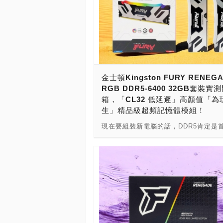
金士頓Kingston FURY RENEG
RGB DDR5-6400 32GB套裝實
箱，「CL32 低延遲」高顏值「為
生」精品級超頻記憶體模組！
現在要組裝新電腦的話，DDR5肯定是
無論是組裝新電腦，或者升級舊電腦，
選「大廠品牌，系出名門，高速效能，
實，超低延遲，合金盔甲，一鍵超頻，
靠」，提供DDR5-6000～8400速度，3
48GB、64GB與96GB容量套裝，還
U-DIMM，與新一代CU-DIMM可供選
Intel XMP 3.0一鍵超頻支援，並內建
Profile，相容Intel、AMD平台，黑、