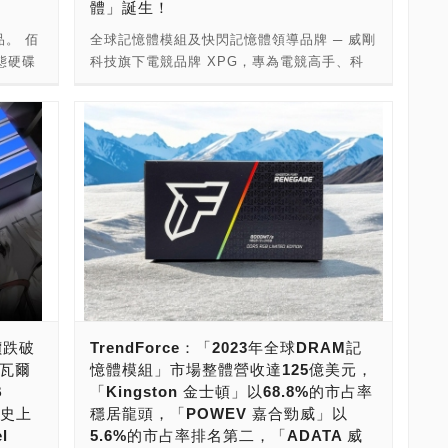
體」誕生！
選擇
DIMM，要挑選「大廠品牌，系出名門，用料
5 RGB
四、八記憶體通道之下發揮最強的記憶體性
RAM
產品，目前已經成為了超頻記憶體模組領導品
裝方
紮實，高速效能，穩定可靠」，還要相容
），以限
能。 本次，我們就要以Intel最強的Xeon w9-
品。 佰
全球記憶體模組及快閃記憶體領導品牌 ─ 威剛
5600
牌。 「非二進制 記憶體模組」是從2023年初
速規
Intel、AMD工作站平台，提升到最大容量，終
品。
3495x處理器，搭配Intel W790平台，來看看
態硬碟
科技旗下電競品牌 XPG，專為電競高手、科
容量
開始進入市場！當時，微星科技突然發佈了新
功能，
生保固的話，那很肯定的挑選「金士頓
裡面，最
在美超微Supermicro SUPERO X13SWA-TF
面升
技玩家與超頻達人量身打造高效能與酷炫設計
SO-
聞稿，宣示了消費級個人電腦時代的來臨！宣
為電腦
Kingston FURY Renegade Pro DDR5
RGB系列
與技鋼GIGABYTE MW83-RP0主機板，來開
包括高
的電競產品。如今更擴大產品線，正式進軍
組產品
示了記憶體的改朝換代，進入了全新的非二進
。以下
RDIMM」準沒錯！ ----------------- --------------
機具備
箱實測體驗Kingston FURY Renegade Pro
DDR5工作站應用領域，於今日宣布推出首款
EXPO
制記憶體模組時代！當時，微星科技用的，就
2GB套裝
--- 現在，要打造高效能AI PC，用在
URY
DDR5-6000 128GB OC R-DIMM八記憶體通
00、
AICORE DDR5 R-DIMM超頻記憶體，最高速
)系列
是海盜船的「非二進制 記憶體模組」。海盜船
及
Generative AI（生成式人工智慧），加速AI
模組，提
道的戰鬥力，八記憶體通道達成逼近300GB/s
0、
度可達8,000MT/s，單支容量達32GB，輕鬆
是全世界第一家試產非二進制記憶體模組的業
o主機板完
人工智慧的Training（訓練）與Inference（推
B、
記憶體性能。接下來，讓我們來揭開它神祕的
次新品全
應對工作站電腦的大容量擴充挑戰，協助高性
者），兩
者，同時也是第一家正式量產出貨的記憶體模
戶對於
論）的話，肯定是要搭配高效能大容量記憶體
裝有
面紗。 說到記憶體模組、固態硬碟、隨身碟與
技術領
能計算工作站提升整體系統效能，更快速處理
有針對
組業者！ 非二進制記憶體模組的話，目前記憶
5-
了！ 本次，我們就要以AMD戰鬥力爆表的64
速度的
記憶卡，無論你是剛入門的新手，還是經驗老
態硬碟提
複雜數據與多工任務，推動蓬勃興盛的AI運算
R5系列。
體顆粒有Sk Hynix（海力士）、SpecTek（事
8GB低延
核心128執行緒AMD Ryzen Threadripper
00與
道的玩家，你一定不能不認識Kingston金士
對高負
發展。 R-DIMM具有暫存時脈驅動器
DDR5
必達，Micron子公司），記憶體模組品牌目前
，是高
7980X處理器，搭配AMD TRX50平台，來看
8版本
頓。 Kingston創立於1987年，中文名字叫金
及
(Register Clock Driver, RCD)，具有高速與
ered
已經出貨的有Corsair（海盜船）、
的絕佳
看在技嘉TRX50 AERO D主機板，來開箱實測
GB
士頓，是由工程師杜紀川（John Tu）和孫大
提升整體
低延遲的特性，且運算更穩定；而AICORE R-
家、專
KLEVV（科賦）、TEAMGROUP（十銓）、
000
體驗金士頓Kingston FURY Renegade Pro
與超頻
衛（David Sun）在加州橘郡創立。Kingston
進溫控
DIMM超頻記憶體專為高速與穩定而生，適用
RY
v-color（全何）、G.Skill（芝奇）、Neo
9900X
DDR5-6000 64GB OC R-DIMM套裝(16GB
發展至今已有36年的歷史，截至今日，以卓越
價跌破
TrendForce：「2023年全球DRAM記
性的同
於大量數據處理、AI生成運算、3D渲染繪圖及
ion系列
Forza（凌航）、ADATA（威剛）、
870E
x4)的性能，四記憶體通道擁有逼近200GB/s
部採用的
創新的產品陣容與完善的客戶服務打造壓倒性
 瓦爾
憶體模組」市場整體營收達125億美元，
帶來可
影片後製剪輯和等多工項目，為在意實時數據
出
Transcend（創見）、Silicon Power（廣
將加入
戰鬥力。接下來，讓我們來揭開它神祕的面
粒，具
的市佔率，連續6年奪得全球通路SSD出貨冠
B
「Kingston 金士頓」以68.8%的市占率
7400
分析的股市交易專業人士、資料科學專家或影
家、發燒
穎）、Kingston（金士頓）、PATRIOT（博
O系列、
紗。 說到記憶體模組、固態硬碟、隨身碟與記
頻水
軍，更連續20年稱霸全球記憶體市場，成為獨
創史上
穩居龍頭，「POWEV 嘉合勁威」以
符合
像專業創作者，加速工作效率，快速完成各種
帝）、PNY（必恩威）、Crucial（美光）與
系列、及
憶卡，無論你是剛入門的新手，還是經驗老道
，實現
霸SSD與記憶體的雙料冠軍！ 台灣市場的話，
l
5.6%的市占率排名第二，「ADATA 威
s的順序
大型專案。AICORE DDR5 R-DIMM超頻記憶
後，以
Predator（宏碁 掠奪者），套裝容量從
XPO系
的玩家，你一定不能不認識Kingston金士頓。