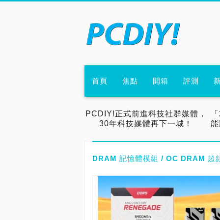
首頁
焦點
開箱
評測
PCDIY!正式前進科技社群媒體，
「
30年科技媒體再下一城！
能
DRAM 記憶體模組 / OC DRAM