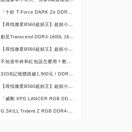
「十銓 T-Force DARK Zα DDR4-3600 32GB實測開箱，「四記憶體通道」超大容量記憶體 PC DIY實戰 feat. AMD Ryzen Threadripper 3990X！
【尋找微星B560超頻王】超頻小教室(三)：記憶體的BIOS設定教學
創見Transcend DDR3-1600L 16GB記憶體模組新登場，桌機用單條16GB報到！
【尋找微星B560超頻王】超頻小教室(四)：記憶體超頻實測與故障排解
不知道年終和紅包該怎麼用？教你用「35K」組台高C/P值、可順玩各3A大作的電競桌機！
32GB記憶體跌破1,900元！DDR4-3200 32GB單條零售價格跌到1,849元，平均單價殺很大來到台幣57.78元/GB
【尋找微星B560超頻王】超頻小教室(二)：記憶體安裝DIY與注意事項
「威剛 XPG LANCER RGB DDR5-5200 16GB CL38」實測開箱，玩家級炫光超頻記憶體模組！
G.SKILL Trident Z RGB DDR4-4266 16GB套裝正式登場，芝奇展現RGB LED超頻記憶體模組水流幻光燈效視覺饗宴！