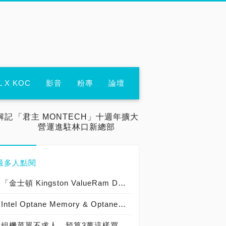
L X KOC
影音
粉專
論壇
解記
「君主 MONTECH」十週年擴大
營運進駐林口新總部
最多人點閱
「金士頓 Kingston ValueRam DDR4-2133 8GB」實測開箱，「新一代玩家聖物」DDR4-3000超頻實力優質記憶體模組！
Intel Optane Memory & Optane SSD重裝上陣，3D XPoint實現開機加速與提升電腦反應速度！
組機菜單不求人、預算3萬這樣買！最高C/P打Game電競機、錢要花刀口上