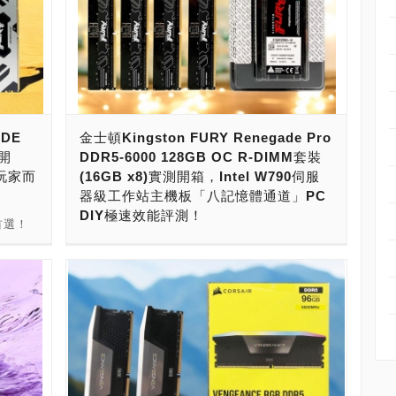
ADE
金士頓Kingston FURY Renegade Pro
測開
DDR5-6000 128GB OC R-DIMM套裝
玩家而
(16GB x8)實測開箱，Intel W790伺服
器級工作站主機板「八記憶體通道」PC
DIY極速效能評測！
首選！
若要挑
現在，要打造高效能AI PC，AMD TRX50、
用料紮
WRX90與Intel W790工作站平台是絕佳的選
穩定可
擇。 玩家要PC DIY打造頂級AI PC的話，
2GB、
AMD TRX50、WRX90主機板，最高階可以安
要有傳統
裝到96核心192執行緒Ryzen Threadripper
擇，提供
PRO 7995WX處理器，記憶體最強可以擴充到
3組
8記憶體通道2TB容量。不約而同的，Intel
白雙色
W790工作站平台，可以安裝最高階56核心112