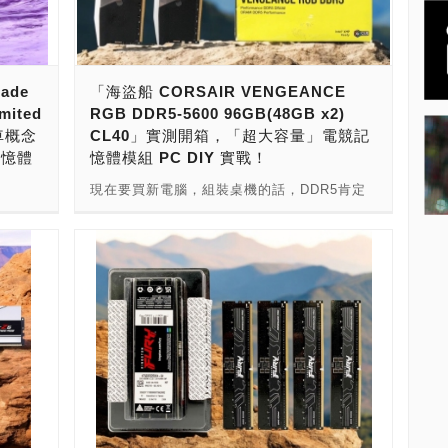
到合格
執行緒Xeon w9-3495X處理器或60核心120執
選「金
行緒Xeon w9-3595X處理器，記憶體最強可以
B
擴充到8記憶體通道2TB容量。 要讓AI PC發
強？接
揮最大戰鬥力的話，記憶體非得要4、8記憶體
ade
「海盜船 CORSAIR VENGEANCE
說到記憶
通道，用上高速DDR5 OC R-DIMM，安裝到
mited
RGB DDR5-5600 96GB(48GB x2)
無論你
最大容量不可。若要選購DDR5 OC R-
車概念
CL40」實測開箱，「超大容量」電競記
，你一
DIMM，要挑選「大廠品牌，系出名門，用料
記憶體
憶體模組 PC DIY 實戰！
ton創
紮實，高速效能，穩定可靠」，還要相容
由工程師
Intel、AMD工作站平台，提升到最大容量，終
現在要買新電腦，組裝桌機的話，DDR5肯定
Sun）
生保固的話，那很肯定的挑選「金士頓
，那很
是最佳選擇！ 在記憶體模組的挑選，大廠品牌
有38年
Kingston FURY Renegade Pro DDR5
，容量要
才是王道。要有高人一等的速度，又要有大容
陣容與
RDIMM」準沒錯！ ----------------- --------------
牌，系出
量，還要有酷炫燈效，並且要有美型外觀，擁
連續6
--- 現在，玩家、發燒友或專業用戶要打造AI
，酷炫
有Intel XMP、AMD EXPO超頻支援，主機板
20年稱
PC，用在Generative AI（生成式人工智
碑俱
廠QVL認證，以及優質代理商，終身的有限保
憶體的
慧），加速AI人工智慧的Training（訓練）與
金士頓
固，那麼來自超頻記憶體大廠海盜船的
理銷
Inference（推論）的話，超高速大容量記憶體
GB
CORSAIR VENGEANCE RGB（復仇者炫
理商有
絕對少不了！ 若要運行Generative AI（生成
超頻記憶
彩）系列，提供DDR5-5200～8200速度版
電腦與
式人工智慧）的Training（訓練）與
值與的戰
本，供貨32GB、48GB、64GB、96GB、
原價
Inference（推論），必須藉助Intel與AMD的
神祕的
128GB與192GB套裝，會是玩家不錯的選擇。
ome
新一代工作站、伺服器的幫忙，需要強大的處
隨身碟與
這款記憶體模組的戰鬥力如何？是不是如其名
頓的記
理器運算平台，才有足夠的PCIe 5.0 x16通道