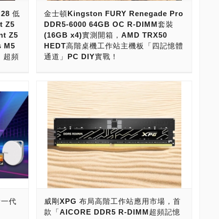
經驗老
是個復仇者英雄？接下來，就讓我們來揭開它
導品牌
擴充槽，可以擴充更多張的顯示卡、加速卡來
28 低
金士頓Kingston FURY Renegade Pro
n金士
神秘的面紗！ 海盜船（Corsiar）創立於1994
專業的
進行加速。這時候，就會需要Intel W790平台
 Z5
DDR5-6000 64GB OC R-DIMM套裝
名字叫金
年，迄今已經走過28個年頭，邁向第29年。海
盛名的高
與AMD TRX50、WRX 90平台，藉由強大的
t Z5
(16GB x4)實測開箱，AMD TRX50
和孫大
盜船，在玩家圈、電競圈一直都有崇高的地
使用與
記憶體支援，得到DDR5 OC R-DIMM四記憶
 M5
HEDT高階桌機工作站主機板「四記憶體
ston
位，主要是品牌經營得不錯，在歐美市場有不
R5世代
體通道，與DDR5 OC R-DIMM八記憶體通道
列」超頻
通道」PC DIY實戰！
以卓越
錯的銷售量。海盜船的話，是由記憶體模組起
產品
的火力加速，以及1TB、2TB大容量記憶體的
壓倒性
家，發展到PC組件、遊戰裝備與遊戰PC，最
現在，要打造高效能AI PC，AMD TRX50、
出了
支援，就能加速AI人工智慧的Training（訓
出貨冠
新則進軍顯示器市場，至今已經成為了電競市
導品
WRX90與Intel W790工作站平台是絕佳的選
，提供
練）與Inference（推論）工作。 記憶體模組
成為獨
場領導品牌。 跟其他記憶體模組業者、電競周
DR5
擇。 玩家要PC DIY打造頂級AI PC的話，
CC
之王金士頓，搶在Intel、AMD推出HEDT高階
場的話，
邊廠商一樣，海盜船雖然為美國品牌，但主要
-36-
AMD TRX50、WRX90主機板，最高階可以安
體模組之
桌機、工作站、伺服器的同時，推出了最強大
碟與固
的研發中心與全球營運據點，也設立在台灣。
28-36-
裝到96核心192執行緒Ryzen Threadripper
求支援
的FURY Renegade Pro RDIMM（反叛者專
普生實
目前，在台北市與桃園市都設有據點，台灣是
格專為
PRO 7995WX處理器，記憶體最強可以擴充到
URY
業版系列超頻記憶體模組）。目前主要應用
零售通
海盜船的研發基地，光是在台灣的員工，目前
及高效能
8記憶體通道2TB容量。不約而同的，Intel
，訴求極
Intel Xeon W-2400 / W-3400 系列、AMD
通路，
就已經達990人。因此，在大部分的海盜船產
旗下皇家
W790工作站平台，可以安裝最高階56核心112
B)系列
Ryzen Threadripper 7000 / Ryzen
路都買得
品上面，玩家都可以看到「Made In Taiwan」
刃RGB
執行緒Xeon w9-3495X處理器或60核心120執
系兩種
Threadripper Pro 7000系列HEDT高階桌機、
憶體與
字樣。 海盜船，目前全球員工達到2,140人，
腦玩家
行緒Xeon w9-3595X處理器，記憶體最強可以
Y
工作站處理器平台，也相容於Intel第四、五代
的銷售
2023 年第二季度淨收入為 3.254 億美元，毛
憑藉著資
擴充到8記憶體通道2TB容量。 要讓AI PC發
URY
Xeon Scalable系列、AMD EPYC 8004、
立了業界
利潤為 8280 萬美元，毛利率為 25.5%，算是
對最高
揮最大戰鬥力的話，記憶體非得要4、8記憶體
，訴求可
9004、97x4系列伺服器處理器平台。 這款
費者在
在記憶體領域，以及電競市場中的名列前茅佼
新一代
威剛XPG 布局高階工作站應用市場，首
延遲邁
通道，用上高速DDR5 OC R-DIMM，安裝到
體，完整
Kingston FURY Renegade Pro RDIMM，通
佼者！這次要介紹的海盜船記憶體模組，則是
款「AICORE DDR5 R-DIMM超頻記憶
6-96
最大容量不可。若要選購DDR5 OC R-
需求。
過主機板業者QVL認證，能以超頻的性能在
，系統裝
海盜船引以為傲的產品線，擁有豐富的規格與