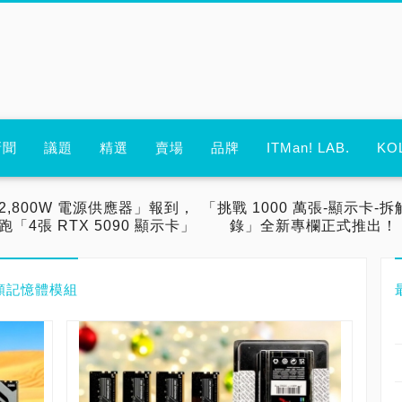
新聞
議題
精選
賣場
品牌
ITMan! LAB.
KO
2,800W 電源供應器」報到，
「挑戰 1000 萬張-顯示卡-拆
跑「4張 RTX 5090 顯示卡」
錄」全新專欄正式推出！
 超頻記憶體模組