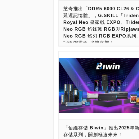
記憶卡，無論你是剛入門的新手，還是
憶體商品。且身為全球記憶體與儲存領
芝奇推出「DDR5-6000 CL26 & C
道的玩家，你一定不能不認識Kingsto
的金士頓，更擁有全方位的銷售服務與
延遲記憶體」，G.SKILL「Trident
頓。 Kingston創立於1987年，中文
技術支援，逾30 年間樹立了業界享譽
Royal Neo 皇家戟 EXPO、Triden
士頓，是由工程師杜紀川（John Tu）
品質與可靠性標竿，讓消費者在產品的
Neo RGB 焰鋒戟 RGB與Ripjaws
衛（David Sun）在加州橘郡創立。King
售後上可以安心無虞。 Kingston在DD
Neo RGB 焰刃 RGB EXPO系
發展至今已有38年的歷史，截至今日，
也有完整佈局，系統裝置用記憶體模組
記憶體模組 強勢來襲！
創新的產品陣容與完善的客戶服務打造
線，主要就是ValueRAM系列，陸續推
的市佔率，連續6年奪得全球通路SSD
世界知名超頻記憶體及高端電競設備領
DDR5-4800、5200、5600的產品線
軍，更連續20年稱霸全球記憶體市場，
牌，芝奇國際宣布推出一系列超低延遲D
8GB、16GB、32GB容量DDR5 Non-E
霸SSD與記憶體的雙料冠軍！ 台灣市
記憶體套裝，包含DDR5-6000 CL26-36
Unbiffered DIMM與SO-DIMM記憶
採用複式代理銷售，記憶體模組、隨身
96 2x16GB/2x32GB及DDR5-6000 CL
外，超頻記憶體模組產品線，推出了訴
態硬碟代理商有甘霖科技、聯強國際、
36-96 2x24GB/2x48GB，此全新規
Intel XMP與AMD EXPO超頻設定的F
業、精技電腦與群環科技。無論是實體
AMD Ryzen 9000系列桌上型處理器
Beast DDR5(RGB)系列（狩獵者）
路，像是原價屋、欣亞，或者虛擬電商
X870主機板平台打造，並將加入芝奇
致效能的FURY Renegade DDR5(RG
例如PChome 24h、Momo等，全通
戟EXPO系列、焰鋒戟RGB系列、及焰
（反叛者），兩大系列皆有白色與黑色
到金士頓的記憶體商品。且身為全球記
EXPO系列，為極限超頻用戶與高端電
版本，還有針對筆記型電腦推出的FUR
儲存領導品牌的金士頓，更擁有全方位
提供嶄新的高效能記憶體方案選擇。 
Impact DDR5系列。這陣子則推出了F
服務與專業的技術支援，逾30 年間樹
深研發團隊卓越的極限超頻實力、以及
Renegade Pro DDR5 RDIMM系列
享譽盛名的高品質與可靠性標竿，讓消
「佰維存儲 Biwin」推出2025年
品質的獨到堅持，芝奇持續挑戰往超低
超頻的ECC Registered DIMM記憶
產品的使用與售後上可以安心無虞。
存儲系列，開創極速未來！
進，正式推出了 DDR5-6000 CL26-36-3
滿足系統用戶與玩家、專業用戶的擴充
Kingston在DDR5世代也有完整佈局