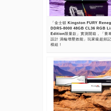
任君挑選，通過主機板廠QVL認證，拿
清單，完整相容與支援，那很肯定的挑
士頓Kingston FURY RENEGADE RG
DDR5」準沒錯！ 這款記憶體究竟有多
「金士頓 Kingston FURY Reneg
下來，我們就來揭開它神祕的面紗。 
DDR5-8000 48GB CL36 RGB Li
體模組、固態硬碟、隨身碟與記憶卡，
Edition限量款」實測開箱，「賽
是剛入門的新手，還是經驗老道的玩家
設計 渦輪增壓效能」玩家級超頻
定不能不認識Kingston金士頓。 Kings
模組！
立於1987年，中文名字叫金士頓，是
杜紀川（John Tu）和孫大衛（David 
現在，要組裝新電腦，要加速電腦性能
在加州橘郡創立。Kingston發展至今已
確定的，就是記憶體要上DDR5-8000
的歷史，截至今日，以卓越創新的產品
有32GB、48GB。若要挑選「大廠品
完善的客戶服務打造壓倒性的市佔率，
名門，用料紮實，台灣製造，超頻效能
年奪得全球通路SSD出貨冠軍，更連續
燈效，穩定可靠，終身保固」，還要口
霸全球記憶體市場，成為獨霸SSD與記
佳，擁有賽車靈魂，那很肯定的挑選「
雙料冠軍！ 台灣市場的話，採用複式代
Kingston FURY Renegade DDR5 R
售，記憶體模組、隨身碟與固態硬碟代
Limited Edition限量款」48GB套裝
甘霖科技、聯強國際、普生實業、精技
體模組準沒錯！ 這款記憶體模組的顏
群環科技。無論是實體零售通路，像是
鬥力如何？接下來，就讓我們來揭開它
屋、欣亞，或者虛擬電商通路，例如PCh
面紗。 說到記憶體模組、固態硬碟、
24h、Momo等，全通路都買得到金士