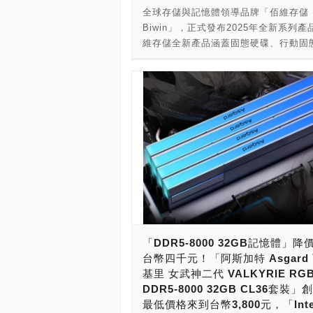
低延遲豪華套裝，除了主流的2x16GB
最新，則發表了FURY Renegade DDR
全球存儲與記憶體領導品牌「佰維存儲
置用記憶體模組產品線，主要就是Value
外，也率先全球推出2x32GB大容量套
Limited Edition系列（反叛者限量版
Biwin」，正式發布2025年全新系列產
系列，陸續推出了DDR5-4800、5200、
案，提供高端玩家容量與效能兼具的高
量版方式，推出DDR5-8000 48GB產
維存儲全新產品涵蓋固態硬碟、行動固
的產品線，提供8GB、16GB、32GB
格。此套裝支持AMD EXPO 簡易超頻
Kingston DDR5世代超頻記憶體模組
與記憶體模組，產品在效能與設計上全
DDR5 Non-ECC Unbiffered DIMM與
除了提供超頻玩家更多超頻可玩性，更
高階的就是FURY Renegade DDR5 
級，功能多元，適配多場景使用需求，
DIMM記憶體模組之外，超頻記憶體模
用戶及電競玩家帶來全新的高效能體驗
（反叛者），酷炫的燈效可以讓電腦主
效能固態硬碟（NV7400、NV3500、
線，推出了訴求支援Intel XMP與AMD 
燒機測試圖為DDR5-6000 CL26 2x3
電競風格，更加搶眼吸引玩家的目光。 F
NV7200）、輕巧行動固態硬碟（PM20
超頻設定的FURY Beast DDR5(RGB
搭配AMD Ryzen 9 9900X處理器，以
RENEGADE RGB DDR5超頻記憶體
PD2000）以及先進記憶體模組（DW10
（狩獵者），訴求極致效能的FURY
ASUS ROG Crosshair X870E Her
供有單模組與2件組套裝，單模組有16G
HX100、SODIMM、UDIMM）。此
Renegade DDR5(RGB)系列（反叛
成驗證: 有鑑於內容創作者及專業工作
24GB、32GB、48GB版本，2件組套
面升級效能與設計，彰顯Biwin在存儲
大系列皆有白色與黑色系兩種版本，還
記容量的追求，芝奇也領先業界推出DDR
32GB、48GB、64GB、96GB版本。
域的強大實力與創新能力。 Biwin 固
筆記型電腦推出的FURY Impact DD
6000 CL28-36-36-96 2x24GB/2x4
話，則提供有DDR5-6000、6400、68
供卓越的速度、耐用性及效率，專為應
這陣子則推出了FURY Renegade Pro 
遲大容量兼具的豪華套裝提供玩家選擇
7200版本，CAS延遲為CL32、36與3
載工作需求設計。採用領先的PCIe 4.0
RDIMM系列，訴求可超頻的ECC Regist
端玩家組裝高效能AMD AM5工作電腦
Kingston推出的FURY RENEGADE R
PCIe 3.0介面，大幅縮短載入時間，
DIMM記憶體，完整滿足系統用戶與玩
記憶體方案。以下燒機測試圖為DDR5-6
DDR5超頻記憶體模組，擁有優異效能
系統反應能力。配備石墨烯散熱墊與先
業用戶的擴充需求。 最新，則發表了FU
CL28 2x48GB套裝搭配AMD Ryzen 9 
實力。目前推出規格為DDR5-
「DDR5-8000 32GB記憶體」降
技術，Biwin固態硬碟在確保數據完整
Renegade DDR5 RGB Limited Edit
處理器，以及ASUS ROG Crosshair X
6000/6400/6800/7200四種速度。內
台幣四千元！「阿斯加特 Asgard
時，提供穩定的長期運行表現，為用戶
（反叛者限量版），以限量版方式，推
Hero主機板完成驗證: 本次的全新規格
是超頻能力極強的SK Hynix M-Die顆
基里 女武神二代 VALKYRIE RG
靠的存儲體驗。 Biwin Black Opal NV
DDR5-8000 48GB產品。 看見了玩
Trident Z5 Royal Neo 皇家戟 EXP
備強大超頻實力。為了實現更強大的超
DDR5-8000 32GB CL36套裝」
運用先進的PCIe 4.0 Gen 4x4介面且
友的需求，金士頓在「Kingston FURY
Trident Z5 Neo RGB 焰鋒戟 RGB
準，Kingstony在電路板上也相當用心
最低價格來到台幣3,800元，「Inte
NVMe 2.0標準，提供高達7450 MB/
Renegade DDR5」系列（反叛者）之
Ripjaws M5 Neo RGB 焰刃 RGB E