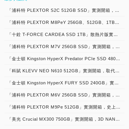
業自動化與AI人工智慧
品牌，除了自家的
Jmicron JHL7440＋瑞昱
SSD」的最佳品牌，HDD
名稱：Jonsbo -喬思伯 -
記憶體模組、SSD、記憶
DRAM快取記憶體，用的是
名的Biwin是第一次進入營
職人，像是攝影師、剪輯
瞻科技的產品主力在
加速」全方位應用！
TEAMGROUP品牌之外，
半導體 Realtek
領域則拿下「HDD、NAS
东莞市思博四通实业有限公
卡與隨身碟大廠 創見資訊
「浦科特 PLEXTOR S2C 512GB SSD」實測開箱，超值型固態硬碟中的優質好貨！
單面打件的配置，正面用上
收前十大，以中國國產品牌
師、KOL或劇組，宇瞻提供
DRAM、SSD，涵蓋了消
還有針對電競市場的T-
RTL9210，除了採用USB
HDD與外接HDD」的最佳
司 廠商網址： 代理商名
Transcend，近幾年來的創
記憶體模組、SSD、隨身
4顆3D NAND快閃記憶體，
之姿耕耘消費市場。 排名
了全方位的專業職人解決方
費級產品與工業級產品。宇
FORCE品牌，以及針對創
Type-C連接器，支援USB
品牌。接下來，就讓我們來
稱：立光科技國際股份有限
「浦科特 PLEXTOR M8PeY 256GB、512GB、1TB」實測開箱，玩家級NVMe型PCIe 3.0 x4 SSD效能實測大作戰！
新有目共睹，根據得國際權
碟、外接式硬碟與記憶卡大
以及正反面各1顆DRAM組
維持第六的Colorful依靠中
案（Professional
瞻科技原先為宏碁集團
作者市場的T-CREATE品
4.0，可達40Gbps傳輸速
進一步認識儲存霸主的過
公司 代理商網址： 代理商
威品牌價值調查機構
廠「廣穎電通 SP (Silicon
合而成。 這邊要提醒玩
國自研的主控及NAND
Solution），包括了提供給
DRAM部門，後來分割後獨
牌，產品主力在DRAM、
率。 這款晶片組厲害之
去、現在與未來，聽聽他們
臉書粉專： 代理商蝦皮
「十銓 T-FORCE CARDEA SSD 1TB」散熱片版實測開箱，「7,000MB/s俱樂部」PCIe 4.0 x4高效能固態硬碟！
Interbrand調查，創見資訊
Power)」，近幾年來持續
家，PCIe Gen4 x4之後規
Flash顆粒，以成本優勢提
數位攝錄影（Digital
立上市。原先為宏碁旗下子
SSD，並推出了工作站記
處，不是只支援USB 4.0，
發表的得獎感言，看看品牌
Jonsbo喬思伯台灣官方旗
為台灣25大品牌之一，品
深耕記憶體與儲存市場，並
格的固態硬碟產品，由於存
高銷量。Gigabyte得利於
Photography）、專業影像
公司之一，隨著宏碁切割非
憶體MASTER DDR5系
也同時支援Thunderbolt
「浦科特 PLEXTOR M7V 256GB SSD」實測開箱，玩家級固態硬碟中的物超所值之選！
經營的用心與努力！ 這次
艦店： 代理商官方客服&維
牌價值為1億美金。 這一
進入了工業級嵌入式解決方
取資料速度提昇的關係，
遊戲市場需求和其主機板產
應用
核心事業出脫持股，目前主
列。整體來說其產品，涵蓋
3.0、Thunderbolt 4.0，可
採訪很榮幸邀請到Western
修LINE：@kronefans →
次，創見資訊在
案領域，獲得了消費者與市
SSD控制器、DRAM快取
品全球知名度，2023年營
（Cinematography）、創
要大股東為固態硬碟控制器
了消費級產品與工業級產
達40Gbps傳輸速率。 最重
「金士頓 Kingston HyperX Predator PCIe SSD 480GB」實測開箱，進階級固態硬碟中的玩家聖物！
Digital的產品行銷 Kevin
更多的【PCDIY!業界新
COMPUTEX 2024，則是
場的一致肯定。 這一次，
記憶體與3D NAND快閃記
收排名較前一年上升二名。
作者（Creator）、劇組用
大廠群聯電子
品，消費級產品涵蓋了內接
要的，也像下相容，包括舊
翁祥文 先生。針對這次得
聞】： →更多的【PCDIY!
「嵌入式解決方案、全新
廣穎電通在COMPUTEX
憶體的工作溫度更高，存取
Teclast持續在全球SSD市
影音工作室（VFX
（Phison）。 宇瞻科技持
「科賦 KLEVV NEO N610 512GB」實測開箱，取代傳統HDD最佳利器SATA 6Gb/s固態硬碟！
式固態硬碟、外接式硬碟、
有USB 3.0 Gen 1
獎，Kevin非常感謝消費
賣場情報】： →更多的
PCIe Gen5固態硬碟 與 專
2024，則是以「電競超頻
資料時便會迅速增溫，當長
場中保持競爭力，排名亦上
Studio）的應用。 對於使
續創新，也獲得了很多的肯
記憶體模組、記憶卡、
5Gbps，USB 3.2 Gen 2
者、企業用戶與玩家對於
【PCDIY!科技情報】： →
業攝影 CFexpress 記憶
DDR5-8000 記憶體模組、
時間連續讀寫資料之後，若
升一個名次。PNY透過發
用專業數位相機、攝影機的
定。 在電競解決方案，宇
「金士頓 Kingston HyperX FURY SSD 240GB」實測開箱，玩家級固態硬碟中的優質精品！
USB隨身碟、行動周邊，
10Gbps，或者是USB 3.2
Western Digital品牌的肯
更多的【IT資訊新聞】：
卡」為主題，聚焦「5G通
破萬效能 PCIe Gen 5
沒有搭配散熱的話，當溫度
展電商及國際市場通路，佔
用戶，需要的CFExpress
瞻科技共有Apacer、
以及一體式水冷散熱器，工
Gen 2x2 20Gbps，也都支
定，以及PCDIY!、ITMan!
→更多的【ITMan!資訊經
訊、交通運輸、智慧醫療、
SSD、影像職人 VPG400
飆高到70度之後就容易發
據第九名；Transcend專注
「浦科特 PLEXTOR M6V 256GB SSD」實測開箱，台灣品牌固態硬碟中的經典之作！
記憶卡，宇瞻也有提供，能
ZADAK兩大品牌。
業級產品則持續拿到了大量
援。 內部硬碟支援的話，
主辦此次活動。 Kevin表
理人】： →更多的
安全監控、邊緣運算、電動
認證CFexpress 記憶卡、
生掉速現象，以及存取資料
工業控制產品線，在消費類
滿足4K/8K錄影的需求。一
Apacer為宇瞻科技主品
訂單。 今年2024年，不負
最高可以對應PCIe Gen 4
示：「Western Digital持
【PCDIY!八卦】：
車充電樁、AI 人工智慧視
高顏值美型外接式SSD 與
異常的狀況發生。 KLEVV
市場力求保持營利，儘管出
「浦科特 PLEXTOR M9Pe 512GB」實測開箱，史上最強PCIe 3.0 x4固態硬碟磅礡登場！
般型的記憶卡，主流的
牌，推出的產品有記憶體模
眾望的，在AI狂潮之下，十
x4 SSD，只要搭配
續深耕儲存領域，提供消費
覺系統 與 博弈娛樂」八大
工業級嵌入式解決方案」為
非常貼心，在CRAS C930
貨量較低，營收仍保持在第
microSDHC/SDXC記憶體
組、固態硬碟與外接式
銓也進入了AI市場。 這
5,000Mb/s俱樂部PCIe
級與企業級儲存產品，並且
產業全方位應用。 創見資
主題，聚焦「遊戲加速、電
「美光 Crucial MX300 750GB」實測開箱，3D NAND固態硬碟全面來襲！
附贈了鰭狀鋁質散熱片，透
十名。 TrendForce表示，
也有供貨，包括高速版
SSD。 ZADAK為宇瞻科技
次，在COMPUTEX
Gen 4 x4 SSD，就能有相
擁有自主研發SSD控制
訊，英文品牌名字為
競掌機、專業攝影、行動電
過鋁合金散熱片加持，能有
雖然2023年進入營收前十
UHS-I V10與U3 V30記憶
電競品牌，主要的產品為電
2024，展示出了最新的Ai
當不錯的存取速度，硬碟最
器，是全方位儲存領域業