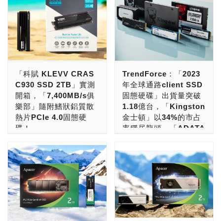
「科賦 KLEVV CRAS
TrendForce：「2023
C930 SSD 2TB」實測
年全球通路client SSD
開箱，「7,400MB/s俱
固態硬碟」出貨量突破
樂部」隨附鰭狀鋁質散
1.18億台，「Kingston
熱片PCIe 4.0固態硬
金士頓」以34%的市占
碟！
率穩居龍頭，「ADATA
威剛」以11%的市占率
現在，要組裝新電腦、升級
排名第二，「Lexar 雷
舊電腦，要加快電腦性能，
克沙」以11%的市占率
最具性價比的，就是速度達
排名第三，「Kimtigo
到7,000MB/s，高貴不貴
金泰克」以9%的市占率
的PCIe Gen4 x4 SSD。
排名第四，「Biwin 佰
若要挑選「大廠品牌，台灣
維存儲」以7%的市占率
製造，用料紮實，高速效
排名第五！
能，穩定可靠，五年保