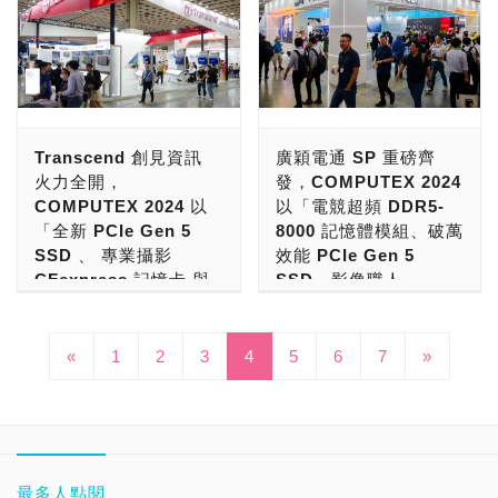
達到750TB（1TB版本）、
（深圳市七彩虹禹贡科技）
費級產品與工業級產品。宇
領域的成功有目共睹。宇瞻
產品，且採用了石墨烯鋁箔
接盒」，價格終於來到了不
在儲存領域方面的成功，可
過就回不去了的產品。 一
1,500TB（2TB版本），並
→ 5 % ●第7名：
瞻科技原先為宏碁集團
科技，英文品牌名字為
散熱標籤貼，並具備了高性
到台幣1,000元，已經是玩
以說是有目共睹。Western
個良好的散熱器除了能讓硬
附贈可提昇散熱效率達
GIGABYTE 技嘉 → 2 %
DRAM部門，後來分割後獨
Apacer，創立於1997年4
價比。本次要介紹給大家
家、發燒友開始可以接受的
Digital是儲存巨擘，創立至
碟發揮最大讀寫速率外，還
20％的鰭狀鋁質散熱片，
●第8名：Teclast 台電/銘
立上市。原先為宏碁旗下子
月16日，目前總部設立在
的，則是這款十銓所推出的
價格範圍！ 正式推出，不
今已經邁向了第54週年，
能延長使用壽命，喬思伯為
玩家可依照自己需求，選擇
瑄（廣州商科信息科技）
公司之一，隨著宏碁切割非
新北市土城區。2010年12
TEAMGROUP MP44L
定時介紹來自中國淘寶
旗下產品、技術，橫跨儲存
您帶來了M.2-7，全黑化、
要不要貼上散熱片使用。
→ 2 % ●第9名：PNY 必
核心事業出脫持股，目前主
月29日於台灣證券交易所
M.2 PCIe 4.0 SSD固態硬
（Taobao）、天貓
市場的大部分領域，是消費
全鋁、雙導管、萬轉風扇
在硬體規格上面，採用的是
恩威 → 1 % ●第10名：
要大股東為固態硬碟控制器
掛牌上市（8271），公司
Transcend 創見資訊
廣穎電通 SP 重磅齊
碟，讓我們來揭開它神祕的
（TMALL）、闲鱼
者、企業用戶與玩家指定挑
（25*25*10mm)。 傳熱良
M.2 2280的尺寸，沒有安
Transcend 創見 → 1 % ●
大廠群聯電子
資本額為12.3億，公司目前
火力全開，
發，COMPUTEX 2024
面紗。 十銓科技，英文品
（goofish）、京東
選的品牌。到今天，
好的全鋁合金外殼，精緻的
裝散熱片的話，尺寸為80.0
其它：Others → 7.1 %
（Phison）。 宇瞻科技持
員工人數為600人，是台灣
COMPUTEX 2024 以
以「電競超頻 DDR5-
牌名字為TEAMGROUP，
（JD）、拼多多（PDD，
Western Digital成為了大
雙熱導管，能更快速的傳遞
mm x 22 mm x 3.2 mm，
TrendForce表示，
續創新，也獲得了很多的肯
數位儲存記憶體大廠。 全
「全新 PCIe Gen 5
8000 記憶體模組、破萬
由董事長夏澹寧於1997年4
Pinduoduo）或華強北
家心目中電競產品的理想品
熱能，再加上附贈的雙層導
重量為7g，安裝散熱片之
Kingston因有強大銷售管
定。 在電競解決方案，宇
球數位儲存大廠宇瞻科技，
SSD 、 專業攝影
效能 PCIe Gen 5
月9日創立，目前總部設立
（Huaqiangbei）所發現的
牌第一選擇！ 在玩家界與
熱矽膠，導熱效率更高。
後，厚度為80.0 mm x
道和產品支持，2023年繼
瞻科技共有Apacer、
目前專注於五大解決方案，
CFexpress 記憶卡 與
SSD、影像職人
在新北市中和區。2019年1
好東西，讓玩家們與IT用戶
IT領域一年一度的盛事「
M.2-7內建2510風扇，強勁
23.6 mm x 8.7 mm，重量
續穩居全球通路SSD模組
ZADAK兩大品牌。
聚焦電競（Gaming
嵌入式解決方案」為主
VPG400認證
月14日於台灣證券交易所
可以打開眼界，看看全世界
PCDIY!第十八屆玩家票選
的25*25*10mm精緻風扇，
為23g。介面上，這款SSD
廠營收第一名。 ADATA專
Apacer為宇瞻科技主品
Solution）、消費級
題，聚焦「邊緣運算、
CFexpress 記憶卡、高
掛牌上市（4967），公司
物超所值，花小錢也能買到
品牌大賞2023暨ITMan!企
轉速高達10000RPM，風
為PCIe 4.0 x4規格，可以
注在高端硬體及電競市場，
牌，推出的產品有記憶體模
（Consumer Solution）、
5G通訊、交通運輸、智
顏值美型外接式SSD 與
資本總額為15億，實收資
«
1
2
3
4
的神物！ 目前市售「USB
5
6
7
»
業品牌大調查2023」票選
扇非常小巧，轉速強勁穩
滿足桌機、筆電的高效能存
持續排名第二。Lexar在中
組、固態硬碟與外接式
工業記憶體（Industrial
慧醫療、安全監控、電
工業級嵌入式解決方
本額為7.15億，近五年的年
4.0 Type-C硬碟外接盒」
活動中，Western Digital
定，精細的工藝技術，不佔
取需求。 整體的設計，採
國品牌通路市場表現優異，
SSD。 ZADAK為宇瞻科技
DRAM Solutions）、工業
動車充電樁、AI 人工智
案」為主題，聚焦「遊
營業額達到67～76億，公
的話，大部分都是使用我們
獲選「SSD、HDD與企業
空間。 支援PWM智慧溫控
用的是英韧科技InnoGrit
Kimtigo也憑地利之便在中
電競品牌，主要的產品為電
固態硬碟（Industrial SSD
慧視覺系統 與 博弈娛
戲加速、電競掌機、專
司目前員工人數為400人，
台灣祥碩ASMedia
硬碟」領域最佳品牌。
支援雙面顆粒SSD M.2-7
IG5236控制器，為12nm
國市場提升出貨量，兩家業
競記憶體模組、電競固態硬
Solutions）與專業職人
樂」八大產業全方位應
業攝影、行動電源、智
是台灣數位儲存記憶體大
ASM2464PD晶片組，少部
SSD領域拿下「電競
體積小，散熱強且容易安
FinFET CMOS製程，透過
者維持營收第三、四名位
碟。 近幾年來，宇瞻科技
（Professional
用！
慧醫療、邊緣運算、工
廠。 十銓科技目前有三個
分則是使用了智微科技
SSD、NAS SSD與外接
裝，價格也很親民！ 廠商
最多人點閱
8通道存取NAND，並使用
置。獲得2023年營收第五
看到了新興市場，針對專業
Solution）解決方案！ 宇