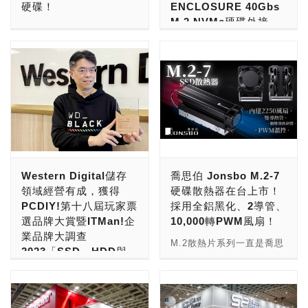
硬碟！
ENCLOSURE 40Gbs
高達6,800MB/s，以及入
廠多配備256GB或512GB
月16日，目前總部設立在
話，必須是AMD Ryzen
M.2 NVMe硬碟外接
門版CRAS C910 SSD，
的SSD，對遊戲玩家或
新北市土城區。2010年12
7000系列，搭配有PCIe
目前要採購主流級固態硬碟
盒」殺很大，「相容 舊
讀取速度也達
SOHO創作者稍嫌不足；加
月29日於台灣證券交易所
Gen 5 SSD擴充槽的
的話，PCIe Gen4 SSD已
有USB 3.0 Gen 1
5,000MB/s，寫入速度最
上許多玩家在購機後會自行
掛牌上市（8271），公司
B650/B650E、
經成為了主流。若要挑選台
5Gbps、USB 3.2 Gen
高可達4,800MB/s。 本次
擴充SSD容量至2TB以上，
資本額為12.3億，公司目前
X670/X670E、
灣品牌，又要口碑不錯的，
2 10Gbps、Gen 2x2
要介紹給大家的，則是這款
帶動通路銷售情況。2023
員工人數為600人，是台灣
X870/X870E主機板。
產品種類齊全，服務又相當
20Gbps 對應雷電
搭載鰭狀鋁質散熱片的
年下半年起，NAND Flash
數位儲存記憶體大廠。 全
PCIe Gen 5 SSD越來越
到位的，那麼記憶體大廠十
Thunderbolt 3、4
CRAS C930 SSD，讓我
原廠大幅減產以拉抬平均售
球數位儲存大廠宇瞻科技，
快，最新，已經發展到第三
銓TEAMGROUP，應該是
40Gbps」大跳水 報價
們來揭開它神祕的面紗。
價(ASP)，市場因預期漲價
目前專注於五大解決方案，
代產品。第一代產品，存取
不錯的選擇。十銓目前在記
台幣949元！
CRAS C930 SSD，是款
提前購買，也帶動SSD全
聚焦電競（Gaming
速度在10GB/s上下，第二
憶體與固態硬碟品牌，總共
PCIe 4.0 x4規格的高階固
年出貨量。 ●第1名：
Solution）、消費級
代產品，存取速度來到
可以分成三個品牌，主品牌
好消息！大家敲碗的
態硬碟，也是先前版本
Kingston 金士頓 → 34 ％
Western Digital儲存
喬思伯 Jonsbo M.2-7
（Consumer Solution）、
12GB/s左右，第三代產
則是TEAMGROUP，電競
「USB 4.0 Type-C硬碟外
CRAS C920 SSD系列的
●第2名：ADATA 威剛 →
領域經營有成，獲得
硬碟散熱器在台上市！
工業記憶體（Industrial
品，存取速度來到14GB/s
品牌則是T-FORCE，創作
接盒」，2023年剛推出
後繼版本。 CRAS C920與
11 % ●第3名：Lexar 雷克
PCDIY!第十八屆玩家票
採用全鋁黑化、2導管、
DRAM Solutions）、工業
左右。 本次要介紹給大家
者品牌則是T-CREATE。
時，由於介面速度
C930 SSD兩者皆為
沙 → 11 ％ ●第4名：
選品牌大賞暨ITMan!企
10,000轉PWM風扇！
固態硬碟（Industrial SSD
的，則是台灣之光宇瞻科技
TEAMGROUP品牌最新推
40Gbps，讀寫速度逼近
7,000MB/s俱樂部的成
Kimtigo 金泰克（深圳市金
業品牌大調查
Solutions）與專業職人
的的PCIe Gen 5 SSD產
出的主流級固態硬碟，則是
4,000MB/s，價格並不便
M.2散熱片系列一直是喬思
員，新版CRAS C930的讀
泰克半导体） → 9 % ●第
2023「SSD、HDD與
（Professional
品，接下來就讓我們來揭開
MP44L M.2 PCIe 4.0系
宜！到了今年2024年初，
伯最熱賣的產品之一，高
取速度更快，達到
5名：Biwin 佰維存儲（深
企業硬碟」最佳品牌肯
Solution）解決方案！ 宇
它神祕的面紗。 全球數位
列，總共推出了250GB、
價格才開始下滑，行情來到
CP值及不凡的散熱在市場
7,400MB/s，在資料寫入
圳佰維存儲科技） → 7 %
定！
瞻科技的產品主力在
儲存大廠「宇瞻科技
500GB、1TB與2TB產品，
了甜甜價。 現在，平價版
上討論度極高，許多的開箱
總位元數（TBW）更高，
●第6名：Colorful 七彩虹
DRAM、SSD，涵蓋了消
Apacer」，在記憶與儲存
訴求為5,000MB/s俱樂部
「USB 4.0 Type-C硬碟外
Western Digital近幾年來
影音評測、更是被譽為被用