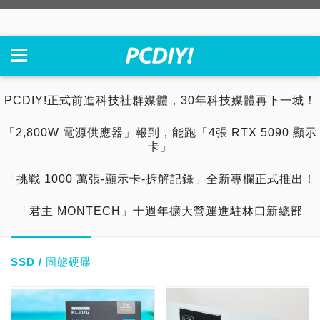
PCDIY!正式前進科技社群媒體，30年科技媒體再下一城！
「2,800W 電源供應器」報到，能跑「4張 RTX 5090 顯示
卡」
「挑戰 1000 萬張-顯示卡-拆解記錄」全新專欄正式推出！
「君主 MONTECH」十週年擴大營運進駐林口新總部
SSD / 固態硬碟