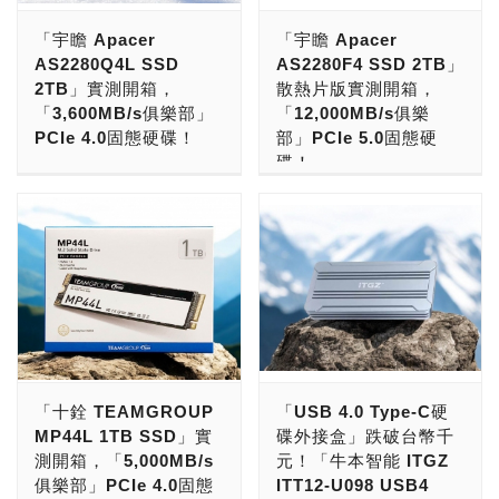
固」，還要口碑俱佳，玩家
根據TrendForce最新調
「宇瞻 Apacer
「宇瞻 Apacer
好評，提供1TB～2TB版
查，全球前五大SSD模組
AS2280Q4L SSD
AS2280F4 SSD 2TB」
本，那很肯定的挑選「科賦
廠在通路市場合計市占率已
2TB」實測開箱，
散熱片版實測開箱，
KLEVV CRAS C930
從2022年59%上升至2023
「3,600MB/s俱樂部」
「12,000MB/s俱樂
SSD」準沒錯！ 玩家要要
年的72%，「大者恆大」趨
PCIe 4.0固態硬碟！
部」PCIe 5.0固態硬
挑選固態硬碟的話，那就一
勢不變。大型業者的規模優
碟！
定要直上PCIe Gen4 x4的
勢有助與NAND Flash原廠
現在要PC DIY電腦升級、
版本。若要求系出品門，還
議價，取得更好的顆粒價格
裝機的話，PCIe Gen 4 x4
現在，要讓電腦跑得快的
要高檔用料，那麼由
以增加競爭力，並有較充沛
入門級固態硬碟，是物超所
話，那很肯定的，固態硬碟
ESSENCORE（艾思科）
的資金提前建立庫存，因應
值的不錯選擇！若是要挑選
非得要上PCIe Gen 5 SSD
旗下的高階消費性品牌，主
市場變化。 -----------------
大廠品牌，還要系出名門，
了！ 玩家們，要衝PCIe
打記憶體模組與固態硬碟產
----------------- TrendForce
原廠保證，穩定性高，可靠
Gen 5 SSD的話，桌機的
品的KLEVV（科賦），就
整理模組廠自有品牌SSD
度好，還要價格實在，那很
部份，必須要上新一代的
是不錯的選擇。目前在
在通路市場的出貨量，統計
肯定的挑選「宇瞻 Apacer
Intel、AMD平台，Intel桌
PCIe Gen4 x4的款式上
出2023年全球通路client
AS2280Q4L」準沒錯！ 全
機平台的話，得要是Intel
面，KLEVV在話題產品
SSD出貨量突破1.18億
球數位儲存大廠「宇瞻科技
第12、13、14代或Core
「十銓 TEAMGROUP
「USB 4.0 Type-C硬
CRAS C920 SSD之後，
台，年增率為3.7%。回顧
Apacer」，在記憶與儲存
Ultra 200S處理器，搭配有
MP44L 1TB SSD」實
碟外接盒」跌破台幣千
推出了全新CRAS C930
該年度SSD市況，消費者
領域的成功有目共睹。宇瞻
PCIe Gen 5 SSD擴充槽的
測開箱，「5,000MB/s
元！「牛本智能 ITGZ
SSD，讀取速度飆上
於疫情期間購買的PC產品
科技，英文品牌名字為
Z690、Z790、B760與
俱樂部」PCIe 4.0固態
ITT12-U098 USB4
7,400MB/s，寫入速度最
達正常換機週期，而PC出
Apacer，創立於1997年4
Z890主機板，AMD平台的