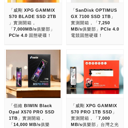
可靠，五年保固」，還要達
電腦，升級舊電腦，選購
「威剛 XPG GAMMIX
「SanDisk OPTIMUS
到「14,900MB/s俱樂部」
SSD的話，若是要挑選
S70 BLADE SSD 2TB
GX 7100 SSD 1TB」
水準，採用台積電6奈米
「大廠品牌，系出名門，高
」實測開箱，
實測開箱，「7,250
EUV製程主控，搭配
速效能，台系主控，美系快
「7,000MB/s俱樂部」
MB/s俱樂部」PCIe 4.0
SanDisk 218層
閃，台灣製造，五年保
PCIe 4.0 固態硬碟！
電競固態硬碟！
3600MT/s BiCS8 TLC
固」，還要達到
NAND Flash原廠快閃記憶
「14,000MB/s俱樂部」戰
現在，PC DIY組裝新電
現在，組裝新電腦，升級舊
體，實現「第四代PCIe
鬥力，用上台系控制器「慧
腦、升級舊電腦，選購固態
電腦，PCIe 4.0 SSD是絕
5.0 SSD」高效能低功耗的
榮科技 Silicon Motion
硬碟，PCIe 4.0 SSD是絕
佳選擇。 玩家選購SSD，
話，那很肯定的挑選
SMI SM2508」，採用美
佳選擇！ 若要挑選「大廠
若是要挑選「大廠品牌，系
「SanDisk OPTIMUS GX
系快閃記憶體「美光科技
品牌，系出名門，台灣製
出名門，高速效能，原廠主
PRO 8100 SSD」準沒
Micron 232層TLC NAND
造，極速效能，穩定可靠，
控，品質可靠，五年保
錯！ 史上最強的PCIe 5.0
Flash」，還要咱門自家台
五年保固」，達到
固」，還要達到
SSD出來了！這就是由
灣品牌，Made In Taiwan
7,000MB/s俱樂部，極致
7,250MB/s俱樂部水準，
SanDisk所打造，連續讀取
在地生產製造，那很肯定的
的效能，售後服務到位，還
搭配SanDisk原廠嚴選快閃
速度達到14,900MB/s，連
挑選「威剛 XPG MARS
要口碑俱佳，玩家一致好
記憶體，那很肯定的挑選訴
「佰維 BIWIN Black
「威剛 XPG GAMMIX
續寫入速度達到
980 BLADE SSD」準沒
評，提供512GB、1TB、
求高品質的「SanDisk
Opal X570 PRO SSD
S70 PRO 1TB SSD」
14,000MB/s的「SanDisk
錯！ 威剛科技英文品牌名
2TB、4TB與8TB版本，那
OPTIMUS GX 7100
1TB」實測開箱，
實測開箱，「7,000
OPTIMUS GX PRO 8100
字為ADATA，由創辦人陳
很肯定的挑選「威剛 XPG
SSD」準沒錯！ 本次要介
「14,000 MB/s俱樂
MB/s俱樂部」台灣之光
SSD」！ SanDisk這次全
立白，創立於2001年5月4
GAMMIX S70 BLADE
紹給大家的，則是SanDisk