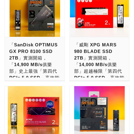
「SanDisk OPTIMUS
「威剛 XPG MARS
GX PRO 8100 SSD
980 BLADE SSD
2TB」實測開箱，
2TB」實測開箱，
「14,900 MB/s俱樂
「14,000 MB/s俱樂
部」史上最強「第四代
部」超越極限「第四代
PCIe 5.0 SSD」高效能
PCIe 5.0 SSD」高效能
低功耗固態硬碟！
低功耗固態硬碟！
現在，電腦要跑得快的話，
史上最強「第四代 PCIe
「14,900MB/s俱樂部」
5.0 SSD」來了，這就是由
PCIe 5.0 SSD是絕佳選
台灣之光威剛科技所打造，
擇！ 玩家選購SSD，若是
兼具優雅白色外型、散熱強
要挑選「大廠品牌，系出名
化與極限效能的「XPG
門，極致效能，超強主控，
MARS 980家族固態硬
原廠快閃，超低功耗，品質
碟！」 玩家PC DIY組裝新