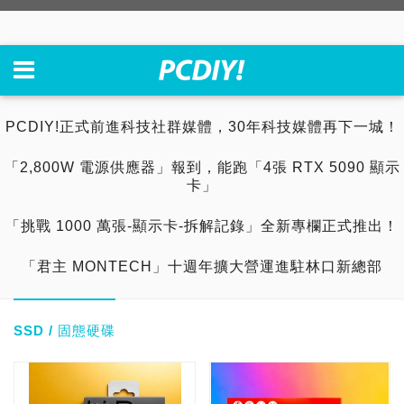
PCDIY!正式前進科技社群媒體，30年科技媒體再下一城！
「2,800W 電源供應器」報到，能跑「4張 RTX 5090 顯示
卡」
「挑戰 1000 萬張-顯示卡-拆解記錄」全新專欄正式推出！
「君主 MONTECH」十週年擴大營運進駐林口新總部
SSD / 固態硬碟