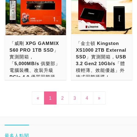
NAND廠的快閃記憶體，硬
年稅後淨利72.93億元、年
為主。2025全年合併營收
限保固。 ●500GB：最高
TDP 7W以下，免風扇主動
XTREME
用！ 由於外接式SSD關鍵
已滿，所剩空間不足的狀
是擁有高人一等的性能，連
增169.35%，每股純益
達新台幣530.87億元，年
讀取速度：達
式散熱不吵人，僅需要搭配
PERFORMANCE
零組件，使用的快閃記憶體
況。 要解決硬碟空間不足
續讀取性能：達到
（EPS）為23.18元。 以
增32.13%，創下歷史新
6,800MB/s，最高寫入速
小型散熱片空氣對流散熱，
GEAR，為2018年創立。
價格持續下滑，讓外接式
的話，就需要PC DIY改裝
14,900MB/s，連續寫入性
台灣上市櫃記憶儲存品牌，
高。公司獲利能力驚人，全
度：達5,800MB/s ●1TB：
並採用單面打件設計，桌
去年2025年，則推出了企
SSD的零售價格越來越平
固態硬碟。藉由大容量M.2
能：達到14,000MB/s，逼
公開財報2025全年營收來
年稅後淨利72.93億元、年
最高讀取速度：達
機、筆電、電競掌機都能
業級存儲品牌TRUSTA，正
實！終於，512GB、1TB
2230硬碟的容量升級，才
近了PCIe 5.0 SSD的最高
看。第1名「威剛科技
增169.35%，每股純益
7,250MB/s，最高寫入速
用，那很肯定的挑選訴求高
式進軍企業市場，專注於AI
與2TB外接式SSD的零售價
能解決安裝沒幾個遊戲，就
存取性能。 ●1TB：最高讀
ADATA」：台幣530.87億
（EPS）為23.18元。 以
度：達6,900MB/s ●2TB：
「威剛 XPG GAMMIX
「金士頓 Kingston
品質的「佰維 BIWIN
伺服器與資料中心市場，英
格來到甜蜜入手點。比起傳
出現儲存容量已滿的情形。
取速度：達14,900MB/s，
元。第2名「十銓科技
台灣上市櫃記憶儲存品牌，
最高讀取速度：達
S60 PRO 1TB SSD」
XS1000 2TB External
Black Opal X570 PRO」
文全名為TRUST ADATA的
統外接式HDD，價格也僅
現在要升級電競掌機硬碟的
最高寫入速度：達
TEAMGROUP」：台幣
公開財報2025全年營收來
7,200MB/s，最高寫入速
實測開箱，
SSD」實測開箱，USB
準沒錯！ 這款固態硬碟有
縮寫，品牌名字傳達可以信
是貴上了一點，已經到了一
話，體積小、大容量的M.2
11,000MB/s ●2TB：最高
204.27億元。第3名「創見
看。第1名「威剛科技
度：達6,900MB/s ●4TB：
「5,000MB/s 俱樂部」
3.2 Gen2 10Gb/s「體
多強？戰鬥力表現如何，有
賴ADATA，意思是以信賴
般消費者都能接受的價位
2230 SSD是主流，PCIe
讀取速度：達
資訊Transcend」：台幣
ADATA」：台幣530.87億
最高讀取速度：達
電腦裝機、改裝升級
積輕薄、效能優越」外
什麼強大之處，接下來就讓
為本。 威剛科技ADATA，
帶。 本次要介紹給大家
Gen 4 x4 SSD提供高效能
14,900MB/s，最高寫入速
171.25億元。第4名「宜鼎
元。第2名「十銓科技
7,000MB/s，最高寫入速
PCIe 4.0 優質固態硬
接式固態硬碟！
我們來揭開它神秘的面紗！
是我們台灣本土最大的品牌
的，則是由廣穎電通所推
與大容量的解決方案！ 若
度：達14,000MB/s
Innodisk」：台幣142.61
TEAMGROUP」：台幣
度：達6,700MB/s
碟！
隨著科技日新月異，第四代
記憶儲存業者，產品以
出，體積輕巧外觀精美，高
是要挑選「大廠品牌，系出
現在，要選購外接式硬碟的
●4TB：最高讀取速度：達
億元。第5名「宇瞻科技
204.27億元。第3名「創見
●500GB：最高隨機讀取
「PCIe 5.0 SSD」來了，
Made In Taiwan台灣製造
顏值的SP PX10
名門，高速效能，用料紮
台灣之光數位儲存大廠威剛
話，短小輕薄已經是主流
14,900MB/s，最高寫入速
Apacer」：台幣111.24億
資訊Transcend」：台幣
IOPS：達760K，最高隨機
在新一代製程火力加持下，
«
1
2
3
為主。2025全年合併營收
4
»
PORTABLE SSD 1TB外
實，原廠保證，穩定性
科技，針對電腦裝機、改裝
了，USB Type-C介面，存
度：達14,000MB/s
元。第6名「廣穎電通
171.25億元。第4名「宜鼎
寫入IOPS：達1.2M
發展出高效能低功耗產品！
達新台幣530.87億元，年
接式固態硬碟，接下來就讓
高」，還要價格實在，服務
升級市場，推出了PCIe
取速度上10Gb/s，能連接
●8TB：最高讀取速度：達
Silicon Power」台幣
Innodisk」：台幣142.61
●1TB：最高隨機讀取
「第一代PCIe 5.0 SSD」
增32.13%，創下歷史新
我們來揭開它神祕的面紗。
到位，受到玩家好評的話，
Gen4 x4入門型固態硬碟
電腦、手機、平板、遊樂器
14,900MB/s，最高寫入速
42.58億元。 威剛科技能有
億元。第5名「宇瞻科技
IOPS：達1.0M，最高隨機
速度飆上10,000MB/s，整
高。公司獲利能力驚人，全
隨著科技不斷進步，製程不
那很肯定的挑選「宇瞻
XPG GAMMIX S60與
已經是眾望所歸。 若要挑
度：達14,000MB/s
如此傲人的成績，來自於專
Apacer」：台幣111.24億
寫入IOPS：達1.4M
條SSD功耗逼近TDP：
年稅後淨利72.93億元、年
斷創新，規格不斷升級，成
Apacer PE4430-R M.2
XPG GAMMIX S60 PRO
選「大廠品牌，系出名門，
●1TB：最高隨機讀取
注本業、創新研發與長期耕
元。第6名「廣穎電通
●2TB：最高隨機讀取
15W。「第二代PCIe 5.0
增169.35%，每股純益
本不斷下降之下，終於迎來
2230 SSD」準沒錯！ 本
系列。 這款平價SSD的推
高速傳輸，體積嬌小，重量
最多人點閱
IOPS：達1.6M，最高隨機
耘的努力。並且轉投資各領
Silicon Power」台幣
IOPS：達1.0M，最高隨機