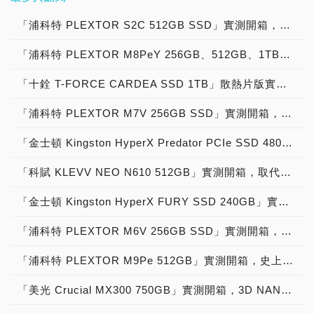
SSD」速度飆上
（EPS）為23.18元。 以
了SSD世代的全面來臨，
次要介紹給大家的，則是台
出，主要是要滿足裝機與升
輕盈，方便攜帶，防撞抗
寫入IOPS：達2.4M
域，成績斐然。事業版圖，
42.58億元。 威剛科技能有
寫入IOPS：達1.4M
12,000MB/s，但整條SSD
台灣上市櫃記憶儲存品牌，
這股改朝換代的風潮，現在
灣之光宇瞻科技的Apacer
級市場。目前，不少老電腦
震，穩定性高」，還要採用
「浦科特 PLEXTOR S2C 512GB SSD」實測開箱，超值型固態硬碟中的優質好貨！
●2TB：最高隨機讀取
除了本業記憶儲存，拓及運
如此傲人的成績，來自於專
●4TB：最高隨機讀取
功耗逼近TDP：15W。
公開財報2025全年營收來
也吹到了外接式硬碟。 外
PE4430-R M.2 2230
用戶正考慮升級SSD，換
USB Type-C，速度夠快，
IOPS：達2.3M，最高隨機
動彩券、文創產業、電競、
注本業、創新研發與長期耕
IOPS：達900K，最高隨機
「第三代PCIe 5.0 SSD」
看。第1名「威剛科技
接式硬碟，長期以來都是機
SSD，接下來就讓我們來
「浦科特 PLEXTOR M8PeY 256GB、512GB、1TB」實測開箱，玩家級NVMe型PCIe 3.0 x4 SSD效能實測大作戰！
掉使用已久慢速SATA
擁有10Gb/s高速傳輸，可
寫入IOPS：達2.4M
電動車等轉投資事業。除了
耘的努力。並且轉投資各領
寫入IOPS：達1.35M
速度達到14,000MB/s，整
ADATA」：台幣530.87億
械硬碟版本的天下！即便廠
揭開它神祕的面紗。 全球
6Gb/s機械硬碟、固態硬
以支援PC、Mac，能當成
●4TB：最高隨機讀取
大家所熟知的，拿下第二屆
域，成績斐然。事業版圖，
「SanDisk OPTIMUS GX
條SSD功耗仍逼近TDP：
元。第2名「十銓科技
商很早就推出了SSD版
數位儲存大廠「宇瞻科技
「十銓 T-FORCE CARDEA SSD 1TB」散熱片版實測開箱，「7,000MB/s俱樂部」PCIe 4.0 x4高效能固態硬碟！
碟，升級到PCIe SSD。老
iPhone外接式硬碟、擴充
IOPS：達2.3M，最高隨機
運動彩券發行權，到現在續
除了本業記憶儲存，拓及運
7100 SSD」採用的是M.2
15W。「第四代PCIe 5.0
TEAMGROUP」：台幣
本，但因為成本一直降不下
Apacer」，在記憶與儲存
電腦用戶，主機板上只要有
容量，獲得玩家的好評，那
寫入IOPS：達2.4M
任發行機構。與中華職棒同
動彩券、文創產業、電競、
2280的尺寸，尺寸為80.0
SSD」速度達到
204.27億元。第3名「創見
「浦科特 PLEXTOR M7V 256GB SSD」實測開箱，玩家級固態硬碟中的物超所值之選！
來，導致難以跟傳統機械硬
領域的成功有目共睹。宇瞻
M.2，無論是只有舊版
很肯定的挑選「金士頓
●8TB：最高隨機讀取
推出紀錄片「冠軍之路」。
電動車等轉投資事業。除了
mm x 22 mm x 2.38
14,000MB/s，在先進製程
資訊Transcend」：台幣
碟一較高下。成本過高與售
科技，英文品牌名字為
PCIe Gen 3，或者有新版
Kingston XS1000」準沒
IOPS：達2.3M，最高隨機
隨處可以買得到的威剛LED
大家所熟知的，拿下第二屆
mm。 這款固態硬碟，採用
幫助下，整條SSD功耗降
171.25億元。第4名「宜鼎
「金士頓 Kingston HyperX Predator PCIe SSD 480GB」實測開箱，進階級固態硬碟中的玩家聖物！
價昂貴的問題，在前幾年技
Apacer，創立於1997年4
Gen4，都可以用很平實的
錯！ 金士頓Kingston
寫入IOPS：達2.4M 這款
燈泡，路上可以看到送快遞
運動彩券發行權，到現在續
的是SanDisk自家SanDisk
到TDP：10W以下。 PCIe
Innodisk」：台幣142.61
術升級，MLC Flash轉
月16日，目前總部設立在
價格，就能安裝升級硬碟。
XS1000，它具備小巧體
固態硬碟，採用的是標準尺
使用的電動車。2025年10
任發行機構。與中華職棒同
A101-000101-A1控制器，
「科賦 KLEVV NEO N610 512GB」實測開箱，取代傳統HDD最佳利器SATA 6Gb/s固態硬碟！
5.0 SSD的發展，最早
億元。第5名「宇瞻科技
換，進入到TLC Flash之
新北市土城區。2010年12
本次要介紹的，則是由威剛
積，方便攜帶，卻擁有大大
寸，為裸裝無散熱片版本，
月以台幣11.52億元，收購
推出紀錄片「冠軍之路」。
用的是DRAM Less無快取
SSD控制器是由我們台灣
Apacer」：台幣111.24億
後，成本大幅下降。2022
月29日於台灣證券交易所
科技，所推出的XPG
儲存容量，集平價、高速、
M.2 2280的規格，尺寸為
專業氣動工具廠力肯實業。
隨處可以買得到的威剛LED
記憶體技術，搭配電腦主記
「金士頓 Kingston HyperX FURY SSD 240GB」實測開箱，玩家級固態硬碟中的優質精品！
群聯電子（PHISON）所推
元。第6名「廣穎電通
年起，快閃記憶體持續價格
掛牌上市（8271），公司
GAMMIX S60 PRO系列
大容量於一身，接下來就讓
80.01 mm x 22.1 mm x
多元轉投資，降低了對記憶
燈泡，路上可以看到送快遞
憶體緩衝做Buffer來進行快
出，早在2021年，就已經
Silicon Power」台幣
持續下滑，1TB版本價格來
資本額為12.3億，公司目前
SSD，是一款入門級PCIe
我們來揭開它神秘的面紗！
2.29 mm。 「SanDisk
儲存本業的依賴，也創造了
「浦科特 PLEXTOR M6V 256GB SSD」實測開箱，台灣品牌固態硬碟中的經典之作！
使用的電動車。2025年10
取加速。 快閃記憶體部
宣佈開發成功，並且Tape
42.58億元。 威剛科技能有
到甜蜜入手點。到了2023
員工人數為600人，是台灣
Gen4 SSD，不但是相當成
原本USB分化出很多介
OPTIMUS GX PRO 8100
多元成長的營收來源。 威
月以台幣11.52億元，收購
分，1TB版本，採用的是
OUT！群聯電子是第一家
如此傲人的成績，來自於專
年，就連2TB版本也來到了
數位儲存記憶體大廠。 全
熟的產品，性能也達
面，包括Type-A、Type-B
SSD」採用SanDisk自家
剛科技能有如此傲人的成
「浦科特 PLEXTOR M9Pe 512GB」實測開箱，史上最強PCIe 3.0 x4固態硬碟磅礡登場！
專業氣動工具廠力肯實業。
SanDisk自家027231
真正推出PCIe 5.0 SSD控
注本業、創新研發與長期耕
消費者能接受的價位代。
球數位儲存大廠宇瞻科技，
5,000MB/s俱樂部等級，
等，多種介面造成用戶困
SanDisk A101-250800-
績，來自於專注本業、創新
多元轉投資，降低了對記憶
1T00 TLC 3D NAND快閃
制器的業者，產品名稱叫做
耘的努力。並且轉投資各領
原本，電腦、手機與平板外
目前專注於五大解決方案，
價格也相當平實，穩定性相
擾。但隨著USB Type-C的
「美光 Crucial MX300 750GB」實測開箱，3D NAND固態硬碟全面來襲！
AC主控，上面有「2508」
研發與長期耕耘的努力。並
儲存本業的依賴，也創造了
記憶體，單顆容量為
「PHISON PS5026-E26
域，成績斐然。事業版圖，
接介面，有多種介面的紛
聚焦電競（Gaming
當高，耐用度也非常好，相
推出，其沒有正反面插問題
字樣，被發現就是「慧榮科
且轉投資各領域，成績斐
多元成長的營收來源。 威
512GB，總共用上了2顆，
控制器」，用的是「12奈
除了本業記憶儲存，拓及運
擾。電腦長期以來，一直使
Solution）、消費級