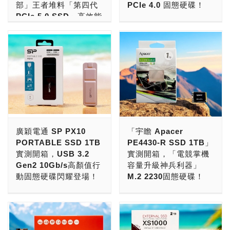
部」王者堆料「第四代
PCIe 4.0 固態硬碟！
新推出的「SanDisk
日。威剛旗下知名品牌，還
SSD」準沒錯！ 威剛科技
旗下針對遊戲加速，高階款
PCIe 5.0 SSD」高效能
OPTIMUS GX PRO 8100
有電競品牌XPG，英文全
英文品牌名字為ADATA，
的「SanDisk OPTIMUS
現在，玩家無論是組裝新電
低功耗固態硬碟！
SSD」，為一款第四代
名為XTREME
由創辦人陳立白，創立於
GX 7100 SSD」。 這一系
腦，或者是升級舊電腦，
PCIe 5.0 SSD，用的是慧
PERFORMANCE
2001年5月4日。威剛旗下
列固態硬碟，內部使用了
現在，組裝新電腦，升級舊
PCIe 4.0 SSD已經是主流
榮科技訂製版的「SMI
GEAR，為2018年創立。
知名品牌，還有電競品牌
SanDisk自家A101-
電腦，高效能低功耗
了！ 購買固態硬碟，若要
2508控制器」，命名為
去年2025年，則推出了企
XPG，英文全名為
000101-A1控制器，本身為
14,000MB/s俱樂部PCIe
挑選「大廠品牌，系出名
「SanDisk A101-250800-
業級存儲品牌TRUSTA，正
XTREME
PCIe 4.0 x4規格，
5.0 SSD才是真正的王道！
門，台灣製造，極速效能，
AC主控」，一樣採用了台
式進軍企業市場，專注於AI
PERFORMANCE
DRAMless設計，無DRAM
若是要挑選「大廠品牌，系
穩定可靠，五年保固」，還
積電6奈米EUV製程，具備
伺服器與資料中心市場，英
GEAR，為2018年創立。
快取，用上單顆SanDisk
出名門，極速效能，低溫省
要台系主控，價格實在，海
8通道4CE 3,600MT/s存取
文全名為TRUST ADATA的
去年2025年，則推出了企
TLC 3D NAND Flash快閃
電，台灣主控，美系快閃，
景房黑白雙色選擇，擁有
能力，並具備了DRAM快
縮寫，品牌名字傳達可以信
業級存儲品牌TRUSTA，正
記憶體，採用單面打件設
品質可靠，五年保固」，還
「7,000MB/s俱樂部」戰
取，提供了5年保固。 獨特
賴ADATA，意思是以信賴
廣穎電通 SP PX10
「宇瞻 Apacer
式進軍企業市場，專注於AI
計。存取性能，連續讀取速
要達到14,000MB/s俱樂部
鬥力，提供1TB、2TB與
的地方，則是用上了現在最
為本。 威剛科技ADATA，
PORTABLE SSD 1TB
PE4430-R SSD 1TB」
伺服器與資料中心市場，英
度：最高7,250MB/s，連
水準，採用台灣最強「慧榮
4TB版本，那很肯定的挑選
頂的SanDisk 218層
是我們台灣本土最大的品牌
實測開箱，USB 3.2
實測開箱，「電競掌機
文全名為TRUST ADATA的
續寫入速度：最高
科技 Silicon Motion SMI
「威剛XPG GAMMIX S70
3600MT/s BiCS8 TLC
記憶儲存業者，產品以
Gen2 10Gb/s高顏值行
容量升級神兵利器」
縮寫，品牌名字傳達可以信
6,900MB/s（500GB版
SM2508控制器」，用上
PRO」準沒錯！ 威剛科技
NAND Flash原廠快閃記憶
Made In Taiwan台灣製造
動固態硬碟閃耀登場！
M.2 2230固態硬碟！
賴ADATA，意思是以信賴
本，連續讀取速度：最高
「台積電 6奈米 EUV製
英文品牌名字為ADATA，
體（與鎧俠218層
為主。2025全年合併營收
為本。 威剛科技ADATA，
6,800MB/s，連續寫入速
程」，搭配美國最強「美光
由創辦人陳立白，創立於
現在買外接式硬碟的話，可
電競掌機正夯！不少玩家買
3600MT/s BiCS8 TLC
達新台幣530.87億元，年
是我們台灣本土最大的品牌
度：最高5,800MB/s），
科技Micron 232層TLC
2001年5月4日。威剛旗下
以確定的，外接式SSD已
了掌上型遊戲機，由於內建
NAND Flash相同），用的
增32.13%，創下歷史新
記憶儲存業者，產品以
提供500GB、1TB、2TB與
NAND Flash快閃記憶
知名品牌，還有電競品牌
經來到甜蜜入手點，相當適
硬碟容量不夠，瘋狂下載遊
就是鎧俠與SanDisk合資
高。公司獲利能力驚人，全
Made In Taiwan台灣製造
4TB版本，並提供了5年有
體」，不會燙到爆整條功耗
XPG，英文全名為
合一般消費者與玩家來選
戲之後，導致出現儲存容量