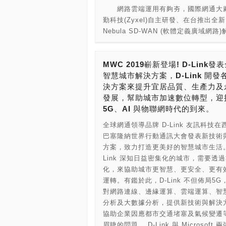
快上 10 倍，同時，2.4 GHz 及 5 GH
網路雲端運用有夠夯，國際網通大廠
的等待時間。 值得注意的是，Archer A
段分別挾帶 300 Mbps 和 867 Mbps
勤科技(Zyxel)自主研發、在台推出全新
「智慧連線」功能，一般裝置在連 Wi-F
不論是遊戲吃雞、瀏覽網頁或視訊直播
Nebula SD-WAN (軟體定義廣域網路
常出現 2.4 GHz 及 5 GHz 兩個 SS
享受高速連線的用網體驗。 為消費者
案，可優化連外網路品質，降低封包延
消費者不了解其分別，只能憑感覺擇一
台設備連網而導致降速、網路壅塞的問
動，大幅提昇視訊品質與傳輸效能。根
Archer A9 則將兩個 SSID 合而為一
Archer A6 具 MU-MIMO 技術，即
MWC 2019嶄新登場! D-Link發
測，在相同的網路設備和條件下，網路
自動判定較優的頻段，優先連上網路速
設備同時傳輸資料且不 Lag，進而提升
智慧城市解決方案，D-Link 開發
率最大可以快上 50 倍！多據點視訊會
的 5 GHz，當連線設備遠離路由器，
備的 Wi-Fi 吞吐量，為忙碌的現代人
決方案來提升宜居品質、生產力及
卡~卡~卡~。 此一解決方案非常適用
連上擁有傳輸距離優勢的 2.4 GHz 頻
時間。再者，搭配共計 5 根天線，使 Wi-
發展，幫助城市加速數位轉型，迎
外設據點或常有視訊需求的企業，並結
需再手動切換 SSID，無論是打遊戲、
號覆蓋更廣，消除家中網路死角，並結
5G、AI 與物聯網時代的到來。
進階功能，例如:網路資安防護、無線
播，都能享受無縫上網的品質。 另外
成型技術，將 Wi-Fi 訊號集中朝向設
器，及IPSec VPN加密通道等，節省
公平」也是一大亮點，多個設備同時連
全球網通領導品牌 D-Link 友訊科技在
端，有效提高同距離下的訊號強度和穿
全有保障，一舉兩得。即日起，不論是
路由器是依次進行傳輸，如連線裝置老
巴塞隆納世界行動通訊大會發表新技術
力。 安全層級方面也不馬虎，Archer A
新購合勤VPN 50/100/300，只要將韌
卡效能差、距離較遠等，該裝置的傳輸
方案，致力打造更美好的智慧城市生活。
門為訪客搭建獨立的連線區域，保護內
新，設備註冊後，即享一年Nebula SD-
相對較低，導致通訊耗時較長，拖慢了
Link 深知日益密集化的城市，需要透
的隱私；支援 WPA/WPA2 無線網路
功能，不需額外付費。 可利用韌體切
速設備的傳輸時間，然而，「通訊公平
化，來協助城市更智慧、更安全、更有
及防火牆，保障家庭網路不受侵擾，更
理模式： 1.單機模式：VPN防火牆 2.
讓這些裝置享有相同的傳輸時間，改善
運轉。有鑑於此，D-Link 不但佈局5G
OpenVPN 與 PPTP VPN 連接，提
理(Nebula Orchestrator)模式：使用S
輸效率，使得每台裝置占用的時間更加
對網路連線、邊緣運算、雲端運算、智
遠端連線模式，不論在任何地方，都可
功能 合勤科技SD-WAN事業中心協理
Archer A9 在安全層面下足功夫，採用 W
分析及大數據分析，提供新技術與解決
內部網路檔案，且隨時保證資料安全無
出，Nebula SD-WAN，是搭配架構於
聯盟最新釋出的 WPA3TM 加密技術
協助企業因應都市交通堵塞及氣候變遷
得一提的是，下載全新的 Tether App
平台上的Nebula Orchestrator，可
的標準更難破解，對家庭用戶而言，不
眉睫的問題。 D-Link 與 Microsoft 
「家庭照護」功能，可為兒童或員工阻