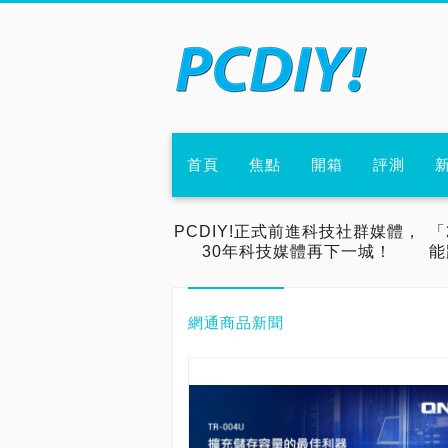
首頁
焦點
開箱
評測
PCDIY!正式前進科技社群媒體，
「
30年科技媒體再下一城！
能
網通商品新聞