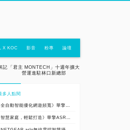
L X KOC
影音
粉專
論壇
解記
「君主 MONTECH」十週年擴大
營運進駐林口新總部
最多人點閱
全自動智能優化網遊頻寬》華擎ASRock G10 Gaming Router電競無線路由器，正式上市！
智慧家庭，輕鬆打造》華擎ASRock G10 Gaming Router電競無線路由器，獨創IR紅外線功能！
NETGEAR arlo無線雲端智慧攝影機報到，享受科技不受線！