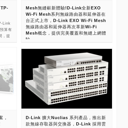
r A9
求。」她進一步說明：「Belkin相信Velop模
配置；
務。
TP-
Mesh無縫嶄新體驗!D-Link全新EXO
高通晶
組化的全涵蓋網路系統，其靈活性與擴展性，
計，使
Wi-Fi Mesh系列無線路由器和延伸器在
具備波
透過節點讓居家WiFi環境獲得全面延伸，為智
在主機
台正式上市，D-Link EXO Wi-Fi Mesh
；機身
慧家居環境最佳解決方案。以Velop系統建置
Link
4U 可
無線路由器和延伸器再次革新Wi-Fi
WiFi環境，再透過Wemo智慧插座控制家用電
對預算有
Mesh概念，提供完美覆蓋和無縫上網體
線快感，
器，便是創造智慧居家環境最快入門方法。 親
間，提
驗
服器，
臨儀式的三創生活董事長郭守正表示：「我們
領風
儲存與
非常興奮Linksys和Wemo兩大品牌加入我們
Hz 雙頻
全球網通領導品牌D-Link 友訊科技宣佈採用創
大幅拓展
的行列。三創生活一直以來即致力於打造科技
s；並搭載
新Wi-Fi Mesh技術，且日前在CES獲得許多
零售實體商場，要帶給消費者最新、最酷炫的
網效
矚目的EXO Wi-Fi Mesh系列AC2600無線路
Mbps，
生活體驗感受，也是國際品牌展現科技應用與
內建天
由器DIR-2660和Wi-Fi Mesh無線延伸器DRA-
大幅增
銷售的指標性空間。未來也將三樓定位為IOT
技術，擴
2060 正式在台上市。DIR-2660採用880MHz
，一台
物聯網與智能家居示範基地，讓消費者感受科
功能與
高效能雙核心處理器，支援4T4R，能 有效的
流量，
技不斷創新與他們生活的高度連結、同時享受
i-Fi
強化路由器傳輸整體運算的能力，同時支援
時傳輸，
科技帶來的便利。 全新品牌旗艦店巧妙的透過
 外接天線
5GHz頻段和2.4GHz頻段，網速可高達
面上未
各式居家情境融入Linksys、Wemo智慧居家
無線網路
1732/800 Mbps。其中內含Qorvo 5G高功率
r A9
裝置，不論是每天起床用一杯咖啡喚醒自己、
串流。
放大器和Omni天線，可全面增加5G無線網路
A9 新
傍晚回到家前先點亮一盞燈、亦或三五好友相
4 個
的覆蓋率，也大幅提升360度全方位的連線發
設備可
聚家裡時播放熱鬧的音樂；簡簡單單的語音操
案，
D-Link 擴大Nuclias 系列產品，推出新
/1000
射能力，讓使用者體驗絕佳的零死角連網。
、老舊
控就能讓日常生活展現智慧光彩。即日起消費
！
款無線存取器與交換器，D-Link 採用雲
 乙太網路
EXO系列Wi-Fi Mesh無線路由器DIR-2660和
了寶貴
者便能到三創生活館親自體驗這般自然的居家