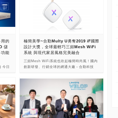
多用的
極簡美學~合勤Multy U勇奪2019 iF國際
D 儲
設計大獎，全球最輕巧三頻Mesh WiFi
多功能
系統 與現代家居風格完美融合
三頻Mesh WiFi系統也吹起極簡時尚風！國內
.) 今日
創新研發、行銷全球的網通大廠－合勤科技
 硬碟
(Zyxel)今年新推出的Multy U 三頻Mesh入門
存擴充設
款傳捷報，從全球50個國家、超過6,400件產
1U 機架
品中脫穎而出，一舉拿下「2019 iF國際設計
，亦可
大獎」。 集結67位國際頂尖設計師的iF設計大
電腦與工
獎評審團盛讚Multy U功能與時尚兼具，其得
的跨平台
獎關鍵不僅在於家用路由器變得更輕薄短小，
來高效
更首創別緻的皮革環懸掛及立架方式，安裝靈
004U
活不受限，能更完美融入居家裝潢、好看又好