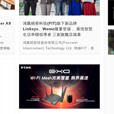
自獨立、
用，一舉擄獲國際評審團的心。這是Multy U
配置，建
在國內獲得「2019台灣精品獎」、「2018金
NAP
點設計獎」之後，首度出國比賽抱回的國際大
RAID
獎。 合勤Multy U長寬為12.3公分，厚度僅3
r A9
鴻騰精密科技(FIT)旗下新品牌
豐富功
公分，為市面上最小巧、輕薄的三頻Mesh機
Linksys、Wemo隆重登場， 展現智慧
使用，
種，加上中間X造型的多彩智慧LED指示燈，
生活串聯領導者 三創旗艦店揭幕
 電腦間
以不同顏色提示網路連線狀況；三頻傳輸更
-
享及交
快、更穩定，提供用戶絕佳WiFi體驗。 合勤科
er
鴻騰精密技股份有限公司(Foxconn
使用者更
技智能生活事業總處資深協理蘇元祺表示，當
，總體傳輸
Interconnect Technology Ltd. 簡稱FIT，香
初研發Multy U是從掌握年輕用戶需求和喜好
大支援，
港交易代碼：6088)自2018年合併Belkin
的磁碟健
出發，希望今後消費者一提到Zyxel品牌，除
天線數
International，即朝智慧家居領導者邁進，今
系統日
了信賴我們出品的硬體品質，亦能認同Zyxel
束成型技
首度於三創生活園區隆重舉行旗下兩大品牌
004U
有能力讓產品造型變得更時尚、更貼近消費者
連線的
Linksys與Wemo產品上市活動，品牌旗艦店
領域，
的心；此次獲得iF國際設計大獎更是對我們的
訊公平
也同時於三創生活園區三樓正式揭幕。台灣消
用，提
努力給予肯定。 合勤Multy U一組兩台(售價
層面，更
費者可立即體驗屢屢獲獎Velop全涵蓋網路系
U 儲存
8,990元)，小體積、大功率，讓消費者在家上
障資料
統，以及首次在亞洲亮相的Wemo智能插座，
用者新增
網也能漫遊不斷線，串接不掉速；現在消費者
是最佳智
為智慧居家環境帶來更舒適的使用體驗。
或工作
凡透過指定網購通路購買Multy U，憑有效發
TTT，
Belkin International亞太區總經理吳崢女士表
AS 更
票上合勤網站登記，即贈送專人到府安裝服
格上的
示：「WiFi是智慧居家環境的重要核心，尤其
花在刀口
務，不費吹灰之力即能改善居家連網品質。同
00
在今日，更需滿足不斷增加各種設備聯網需
提供指
系列Multy X、Multy Plus亦提供相同安裝服