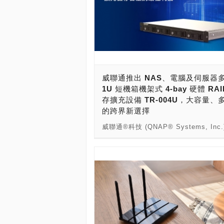
威聯通推出 NAS、電腦及伺服器
1U 短機箱機架式 4-bay 硬體 RAI
存擴充設備 TR-004U，大容量、
的跨界新選擇
威聯通®科技 (QNAP® Systems, Inc
宣布推出 NAS、電腦及伺服器多用的 4
槽 USB 3.0 Type-C 硬體 RAID 儲
備 TR-004U，其 12 吋深度的短機箱 
式設計，不僅可為 NAS 新增儲存空間
作為 Windows®/macOS®/Linux® 
作站的硬體 RAID 外接盒，提供便利
檔案共享及高度運用彈性，為使用者帶
率及高便利性的儲存擴充設備選擇。 TR-