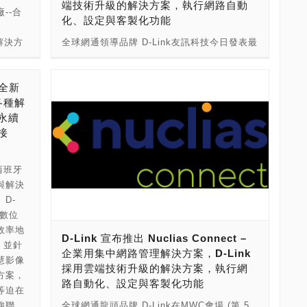
端技術升級的解決方案，執行網路自動
z 雙頻
Wi-Fi Mesh延伸器DRA-2060最大的特色是輕
--合
9 具備
智慧環境。 Linksys Velop 產品特色： • 市
化、設定與客製化功能
 網速，
鬆讓您根據家庭網路需求，混搭使用Wi-Fi
i 時，
場上最靈活的WiFi 系統產品，具備模組化節點
，皆能
Mesh系列相容的無線路由器和延伸器，即可
)解決方
全球網通領導品牌 D-Link友訊科技今日發表最
ID，多數
能夠無縫連結所有家用連網需求，傳遞完美
排除了多
建構為Mesh無縫的網路環境。此外，您可以
遲、抖
新款交換器系列與無線存取器，系列產品皆能
連線，
WiFi訊號。 • 採用Linksys Intelligent
題，
依照家中的環境彈性地擴充最多至七個Wi-Fi
據實
與 Nuclias 雲端網路解決方案搭配使用。
，系統會
Mesh™技術，以最快路徑連接至家用互聯網
支援多個
Mesh無線延伸器，大幅提升網路覆蓋範圍，
表全新
傳輸速
DBS-2000 系列雲端交換器是 D-Link 最新推
度較快
產品，帶來最佳的WiFi上網體驗。 • 獨家
每台設
進而打造適合自己專屬的網路。透過D-Link的
各種解
議不再
出搭配 Nuclias 使用的交換器系列。DBS-
則會自動
Intelligent Mesh™技術旨在簡化WiFi網絡，
節省寶貴
Wi-Fi Mesh技術，提供全家人一個無死角的全
永續
於在國內
2000 交換器透過 Nuclias Cloud 託管，提供
段，無
並且最佳化端到端傳輸效能。根據用戶的WiFi
Fi 訊
覆蓋無線網路，無論您在家中何處，隨時能自
接
合多種
集中式管理和報告、零接觸部署，以及空中傳
看直
需求自動作出調整，同時自動修復及優化，確
合波束
動無縫連接到最強訊號。 D-Link的EXO Wi-Fi
網路控制
輸升級韌體等功能。有多種通訊埠配置及
，「通訊
保持續為整個家居提供高速、可靠的WiFi連
備接收
Mesh系列中的DIR-2660和DRA-2060所組成
成本、安
PoE/non-PoE 機型選擇，使用彈性高。
線時，
線。 • 對於需穩定提供WiFi訊號連結安全系統
西班牙
牆能
的Mesh架構，其中自動頻道功能可讓網狀網
已購或
DBS-2000 系列的機型包括： DBS-2000-
舊、網
如門鈴或門鎖，亦或利用Wemo®等智能設備
與解決
6 可專
路節點自動切換干擾最少的頻道，自動優化功
體更
10MP：8*GE PoE + 2*SFP DBS-2000-
速度即
通過語音控制實現家庭自動化的用戶，提供完
D-
部網路
能則可確保網狀網路節點自動找到最短且最快
WAN
28P：24*GE PoE + 4*GE Combo DBS-
其他高
美解決方案。 Wemo 智慧插座產品特色： •
過數位
加密標準
的路徑，來連接Mesh路由器。當網狀網路節
換兩種管
2000-28MP：24*GE PoE + 4* GE Combo
」即能
透過手機或平板電腦，遠端控制電子設備及設
效率地
透過
點故障時，自動選取路徑功能可讓無線網狀網
D-Link 宣布推出 Nuclias Connect –
雲端管
DBS-2000-28：24*GE + 4*GE Combo
整體傳
定開啟關閉時間表，以無線技術控制燈、暖
，並針
供安全的
路自動建立連接網狀路由器的替代路徑。Wi-Fi
企業用集中網路管理解決方案，D-Link
D-WAN
DBS-2000-52：48*GE + 4*GE Combo
公平。
氣，風扇等家電產品。 • 時尚，輕巧的外形，
慧影像
以存取
Mesh並提供自動無線 AP 設定 (Automatic
採用雲端技術升級的解決方案，執行網
林應前指
DBS-2000-52MP：48*GE + 4*GE Combo
i-Fi
產品適用於任何電源插座且不會妨礙其他插
方案，
虞。 值
Wireless AP Configuration) 功能，讓您輕鬆
路自動化、設定與客製化功能
公有雲
全新的 Nuclias 無線存取器 DBA-2520P 與
，比過往
座。 • 與亞馬遜Alexa，Apple HomeKit，
等迫在
，設定其
進行網路設定，只需完成第一個設備的網路設
讓中小企
DBA-2820P 透過 Nuclias Cloud 進行管理，
再需要
Google Assitant，Nest，IFTTT等智慧語音
兩強聯
全球網通龍頭品牌 D-Link在MWC會場 (第 5
擋不適
定，便能自動複製設定到其他設備。您也能透