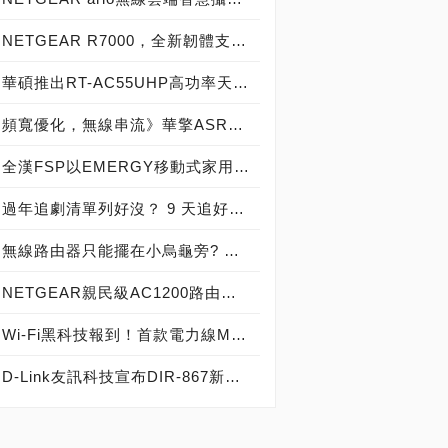
NETGEAR R7000，全新韌體支援Arlo無線雲端攝影機
華碩推出RT-AC55UHP高功率天線 雙頻無線分享器
頻寬優化，無線串流》華擎ASRock G10 Gaming Router電競無線路由器問世！
全漢FSP以EMERGY移動式家用儲能系統跨入綠色能源儲能產業
過年追劇清單列好沒？ 9 天追好追滿就靠它
無線路由器只能擺在小烏龜旁? Mesh Wi-Fi改變你的擺放思維
NETGEAR親民級AC1200路由器－R6220 正式在台發售
Wi-Fi黑科技報到！首款電力線Mesh路由器Deco P7正式登台
D-Link友訊科技宣布DIR-867新品全覆武裝在台上市