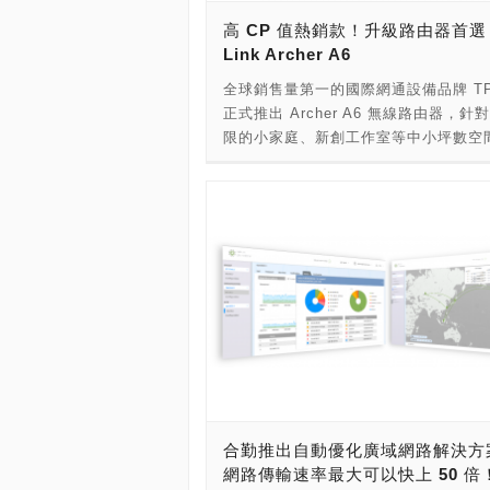
MU-MIMO 無線 Gigabit 路由器 Arche
撥開關，讓使用者便利切換磁碟及陣列
高 CP 值熱銷款！升級路由器首選 
在軟硬體方面皆提升至更高層次，搭載
正面有狀態指示燈，硬碟槽為可鎖式設
Link Archer A6
片，外接 3 支天線、內建 1 支天線，
用上更直覺便利，同時保護資料安全。
束成型技術，提供更廣的網路覆蓋面積
全球銷售量第一的國際網通設備品牌 TP-
休眠、關機或中斷 USB 連線時，TR-00
配置 1 個 Gigabit WAN 連接埠與 4 個
正式推出 Archer A6 無線路由器，針
整機進入休眠模式，節約能源消耗。
Gigabit LAN 連接埠，帶來飆速的連
限的小家庭、新創工作室等中小坪數空
一旁的 USB 埠可連接 FTP 列印機伺
供高規格、低價位之選擇，一上市就引
亦可進行裝置資料分享，有如居家雲端
騷。Archer A6 提供 2.4 GHz 及 5 G
共享空間。 802.11ac Wave 2 規範
Wi-Fi 網路，可用頻寬達 1200 Mbp
了使用頻寬，2.4 GHz 傳輸速度最高
MU-MIMO 技術，提升多台設備同時用
600Mbps、5 GHz 頻道最高達 1300 
率；設置 4 根固定式全向天線及 1 根
系統可智慧切換傳輸表現較佳的頻道，
線，結合波束成型（Beamforming）
進網路效率；再者，迎合現代用網環境
大網路覆蓋範圍及連線穩定性。齊全的
路由器通常需負載多台裝置同時連網的
極友善的價格，堪稱當代 CP 值最高的 W
MU-MIMO 技術即可支援多個設備同
路由器。 Archer A6 設有 4 根 5dpi
有效解決網路塞車的困境，且相較於市
及 1 根內建天線，採用 802.11 ac 
搭載 MU-MIMO 的同等級路由器，Arche
標準，為路由器拓展更大的頻寬及空間
速度更快上 3 倍。更重要的是，Archer 
機身配置 1 個 Gigabit WAN 連接埠與 
增了「通訊公平」功能，使得高速用戶
合勤推出自動優化廣域網路解決方
Gigabit LAN 連接埠，速度皆達 10/100
享受其高速傳輸的優勢，而不再被低速
網路傳輸速率最大可以快上 50 倍
Mbps，比起一般標準 10/100 Mbps
的裝置瓜分網速，為忙碌的現代人節省