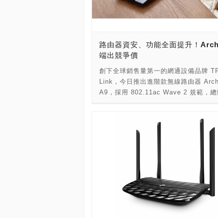
硬體 RAID 儲存擴充設備支援硬碟各
JBOD、RAID 0/1/5/10 磁碟及陣列
立資料保護機制。使用者可搭配既有 Q
NAS 使用，以「儲存與快照總管」配置 
路由器資安、功能全面提升！Arche
相關設定、建立儲存池並享受 QTS 的
端出競爭價
能及快照保護，或作為 NAS 外接空間
在 NAS 及 Windows/macOS/Linux
創下全球銷售量第一的網通設備品牌 TP
跨平台運用，讓 TR-004U 成為檔案共
Link，今日推出進階款無線路由器 Arch
換的中繼站。Windows 與 macOS 
A9，採用 802.11ac Wave 2 規範
可使用專屬的 QNAP External RAID
速度大幅提升，以 MU-MIMO 作為強
Manager 應用工具來檢視 TR-004U 
提供多台設備同時連網而不卡頓；內外
康狀態、變更 RAID 配置並檢視相關
加總 4 支，並運用 Beamforming 波
誌。 威聯通產品經理許博傑表示：「TR-
術，朝設備端集中網路訊號，擴大穩定
開啟了 NAS+DAS 跨界儲存擴充的新
覆蓋範圍。此外，Archer A9 加設通
單一裝置可供伺服器、電腦或工作站通
（Airtime Fairness）功能，在安全
供高度運用彈性兼顧成本效益。TR-004
進擊採用最新加密技術─WPA3TM，保
擴充設備不僅是既有 QNAP NAS 使
傳輸安全無虞，再者，Archer A9 更
儲存空間時的首選，也是伺服器、電腦
慧家庭管理員，同步支援 Alexa 及 IF
站使用者的良伴。若日後選用 QNAP N
推升使用者的生活品味，挾帶功能及價
可繼續使用 TR-004U，讓每一分錢都
絕對優勢，準備席捲路由器市場。 AC19
上，發揮最大效益。」 TR-004U 機背