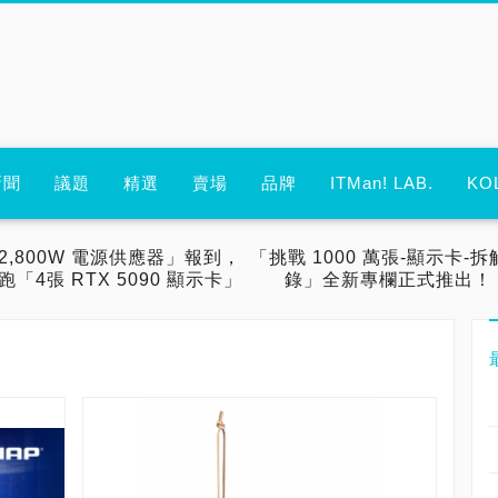
新聞
議題
精選
賣場
品牌
ITMan! LAB.
KO
2,800W 電源供應器」報到，
「挑戰 1000 萬張-顯示卡-拆
跑「4張 RTX 5090 顯示卡」
錄」全新專欄正式推出！