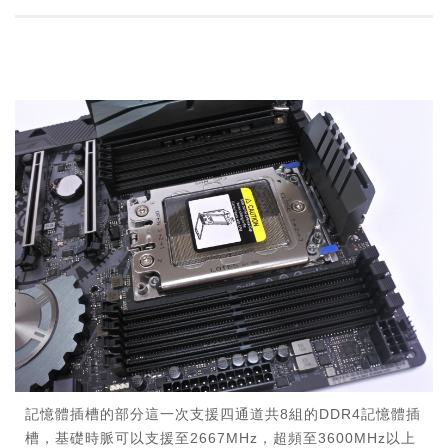
記憶體插槽的部分這一次支援四通道共8組的DDR4記憶體插
槽，基礎時脈可以支援至2667MHz，超頻至3600MHz以上