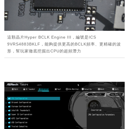
這顆晶片Hyper BCLK Engine III，編號是ICS
9VRS4883BKLF，能夠提供更高的BCLK頻率、更精確的波
形，幫玩家徹底挖掘出CPU的超頻潛力