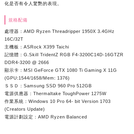
化是否有令人驚艷的表現。
規格配備
處理器：AMD Ryzen Threadripper 1950X 3.4GHz
16C/32T
主機板：ASRock X399 Taichi
記憶體：G.Skill TridentZ RGB F4-3200C14D-16GTZR
DDR4-3200 @ 2666
顯示卡：MSI GeForce GTX 1080 Ti Gaming X 11G
(GPU:1544/1658/Mem: 1376)
ＳＳＤ：Samsung SSD 960 Pro 512GB
電源供應器：Thermaltake ToughPower 1275W
作業系統：Windows 10 Pro 64- bit Version 1703
(Creators Update)
電源計劃設定：AMD Ryzen Balanced