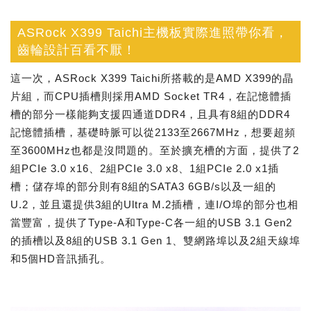
ASRock X399 Taichi主機板實際進照帶你看，
齒輪設計百看不厭！
這一次，ASRock X399 Taichi所搭載的是AMD X399的晶
片組，而CPU插槽則採用AMD Socket TR4，在記憶體插
槽的部分一樣能夠支援四通道DDR4，且具有8組的DDR4
記憶體插槽，基礎時脈可以從2133至2667MHz，想要超頻
至3600MHz也都是沒問題的。至於擴充槽的方面，提供了2
組PCIe 3.0 x16、2組PCIe 3.0 x8、1組PCIe 2.0 x1插
槽；儲存埠的部分則有8組的SATA3 6GB/s以及一組的
U.2，並且還提供3組的Ultra M.2插槽，連I/O埠的部分也相
當豐富，提供了Type-A和Type-C各一組的USB 3.1 Gen2
的插槽以及8組的USB 3.1 Gen 1、雙網路埠以及2組天線埠
和5個HD音訊插孔。