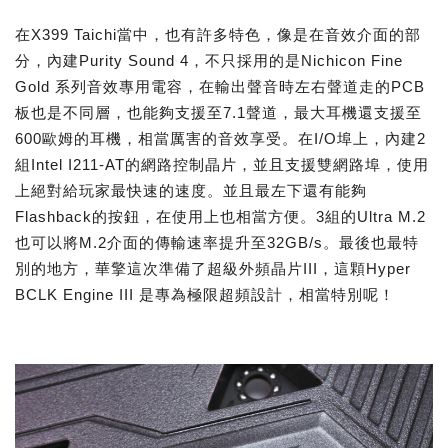
在X399 Taichi當中，也有許多特色，像是在音效介面的部
分，內建Purity Sound 4，不只採用的是Nichicon Fine
Gold 系列音效專用電容，在輸出聲音時左右聲道走的PCB
板也是不同層，也能夠支援至7.1聲道，最大耳機還支援至
600歐姆的耳機，相當厲害的音效享受。在I/O埠上，內建2
組Intel I211-AT的網路控制晶片，並且支援雙網路埠，使用
上絕對給玩家最快速的速度。並且最左下還有能夠
Flashback的按鈕，在使用上也相當方便。3組的Ultra M.2
也可以將M.2介面的傳輸速率提升至32GB/s。最後也最特
別的地方，華擎這次準備了超級外頻晶片III，這顆Hyper
BCLK Engine III 是專為極限超頻設計，相當特別呢！