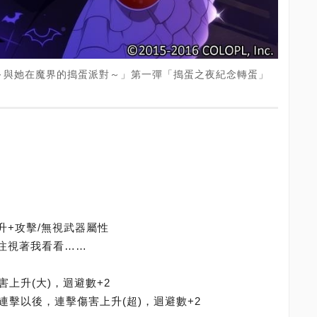
～與她在魔界的搗蛋派對～」第一彈「搗蛋之夜紀念轉蛋」
升+攻擊/無視武器屬性
，注視著我看看……
害上升(大)，迴避數+2
連擊以後，連擊傷害上升(超)，迴避數+2