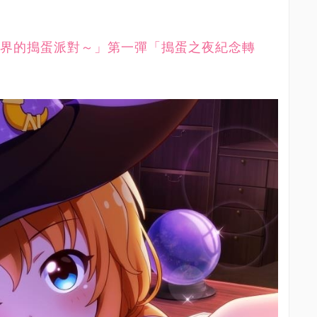
界的搗蛋派對～」第一彈「搗蛋之夜紀念轉