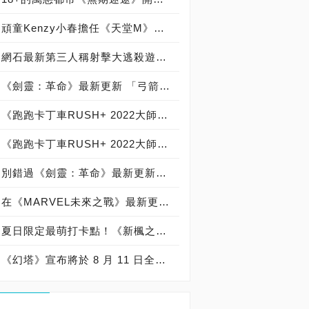
頑童Kenzy小春擔任《天堂M》宣傳大使！新歌30秒搶先聽 自稱當最跩槍手，創作新歌不到24小時 Kenzy小春笑說：男人不要怕快，不被外界看好又怎樣？Kenzy小春新歌另類自白： 別怪我囂張
網石最新第三人稱射擊大逃殺遊戲《狂野極戰(HypeSquad)》今日開啟第2次非公開測試
《劍靈：革命》最新更新 「弓箭手」正式登場，全新職業、遊戲內容與各式活動正等待著玩家！
《跑跑卡丁車RUSH+ 2022大師賽》總決賽落幕，冠軍榮耀由【Ruthless】奪下！贏得20萬元獎金
《跑跑卡丁車RUSH+ 2022大師賽》四強最終戰！8月20日（六）總決賽熱血狂飆
別錯過《劍靈：革命》最新更新！滿足玩家期待的多項嶄新內容即將推出
在《MARVEL未來之戰》最新更新中以全新「恐懼本身」制服與世界頭目證明你是值得的
夏日限定最萌打卡點！《新楓之谷》翻玩楓潮積木展前進高雄SKM Park Outlets 《新楓之谷》楓潮代言人！原子少年「天王星」8/15粉絲見面會 即日起8/5 18:00開放網路報名！
《幻塔》宣布將於 8 月 11 日全球各地區專屬伺服器同步跨平台上市，超狂好康！玩遊戲贊助電費 療癒系歌手鄧福如漫博美聲獻唱