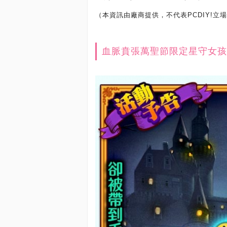
（本資訊由廠商提供，不代表PCDIY!立
血脈賁張萬聖節限定星守女孩