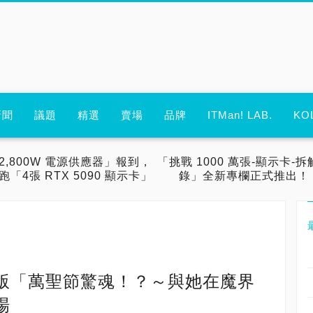
新聞
議題
精選
賣場
品牌
ITMan! LAB.
KO
2,800W 電源供應器」報到，
「挑戰 1000 萬張-顯示卡-拆
跑「4張 RTX 5090 顯示卡」
錄」全新專欄正式推出！
版「萬聖節驚魂！？～與她在魔界
場