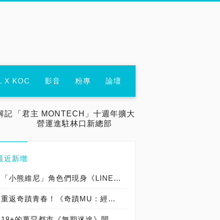
L X KOC
影音
粉專
論壇
解記
「君主 MONTECH」十週年擴大
營運進駐林口新總部
最近新增
「小熊維尼」角色們現身《LINE Bubble 2》舉辦活動囉，「維尼」、「小豬」、「跳跳虎」、「屹耳」、「瑞比」和「小荳」等知名角色們都將在遊戲中登場！
重返奇蹟青春！《奇蹟MU：經典之戰》雙平台正式上市！
18+的萬惡都市《無期迷途》開啟全球地區事前預約活動，同步釋出首支概念PV