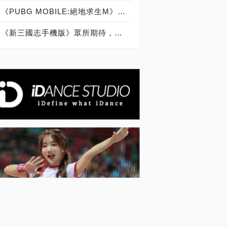
《PUBG MOBILE:絕地求生M》版本更新 殭屍感染新玩法大公開
《新三國志手機版》眾所期待，全新版本大躍進！