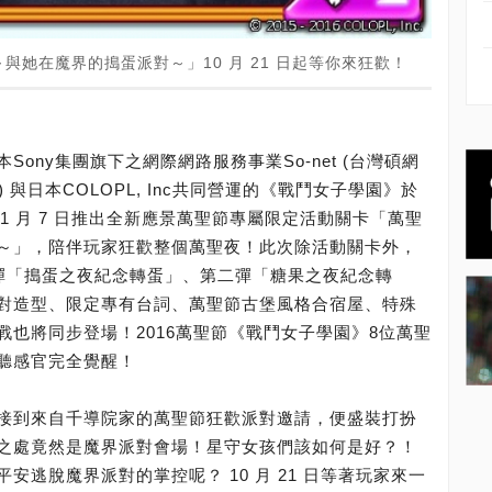
她在魔界的搗蛋派對～」10 月 21 日起等你來狂歡！
ony集團旗下之網際網路服務事業So-net (台灣碩網
 ) 與日本COLOPL, Inc共同營運的《戰鬥女子學園》於
日至 11 月 7 日推出全新應景萬聖節專屬限定活動關卡「萬聖
～」，陪伴玩家狂歡整個萬聖夜！此次除活動關卡外，
出第一彈「搗蛋之夜紀念轉蛋」、第二彈「糖果之夜紀念轉
對造型、限定專有台詞、萬聖節古堡風格合宿屋、特殊
也將同步登場！2016萬聖節《戰鬥女子學園》8位萬聖
聽感官完全覺醒！
接到來自千導院家的萬聖節狂歡派對邀請，便盛裝打扮
之處竟然是魔界派對會場！星守女孩們該如何是好？！
逃脫魔界派對的掌控呢？ 10 月 21 日等著玩家來一