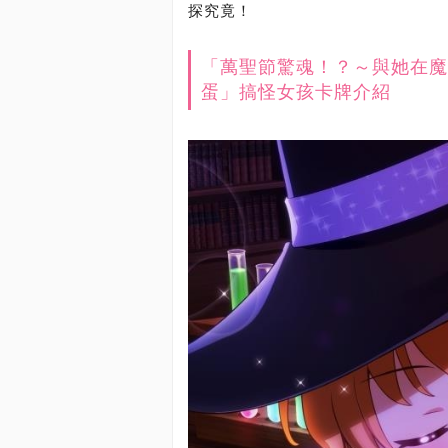
探究竟！
「萬聖節驚魂！？～與她在魔
蛋」搞怪女孩卡牌介紹