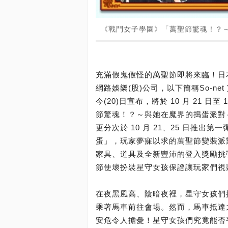
《戰鬥女子學園》「萬聖節驚魂！？～與
充滿假鬼假怪的萬聖節即將來臨！日本S
網路娛樂(股)公司，以下簡稱So-net
今(20)日宣布，將於 10 月 21 
節驚魂！？～與她在魔界的搗蛋派對
更分次於 10 月 21、25 日推
蛋」，玩家夢寐以求的萬聖節變裝派
家具、道具及全新豐沛的登入獎勵挑戰
節使壞扮裝星守女孩保證讓玩家們視
在夜黑風高、陰暗夜裡，星守女孩們
乘著馬車前往會場。然而，馬車抵達
安危令人擔憂！星守女孩們究竟能否平安