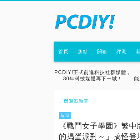
首頁
焦點
開箱
評測
PCDIY!正式前進科技社群媒體，
「
30年科技媒體再下一城！
能
手機遊戲新聞
新聞
《戰鬥女子學園》繁中
的搗蛋派對～」搞怪登