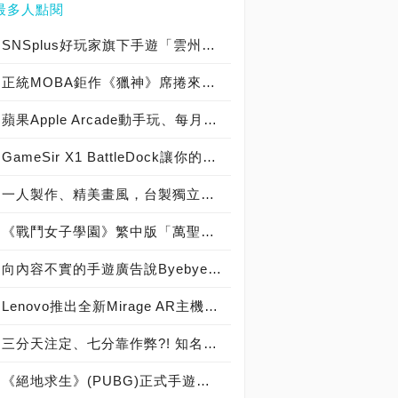
最多人點閱
SNSplus好玩家旗下手遊「雲州大儒俠」赴德參展首度亮相
正統MOBA鉅作《獵神》席捲來台，春季季賽總獎金冠軍獨拿新台幣1000萬!!!
蘋果Apple Arcade動手玩、每月170元值得嗎？
GameSir X1 BattleDock讓你的手機也可以接上鍵盤滑鼠「吃雞」
一人製作、精美畫風，台製獨立解謎遊戲《Alleys》將於5月17日正式上市
《戰鬥女子學園》繁中版「萬聖節驚魂！？～與她在魔界的搗蛋派對～」搞怪登場
向內容不實的手遊廣告說Byebye，英國禁止《夢幻家園》、《夢幻花園》投放廣告
Lenovo推出全新Mirage AR主機與《星際大戰：絕地挑戰》遊戲，邀請到「亞太區負責人」談遊戲與試玩心得！
三分天注定、七分靠作弊?! 知名手機遊戲《傳說對決》被爆出會依照課金額度改動抽獎機率
《絕地求生》(PUBG)正式手遊版授權由騰訊取得，彭于晏代言，2月9日正式封測，手遊時代來臨！