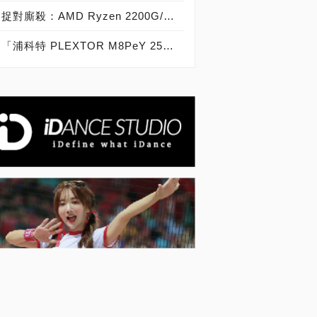
捉對廝殺：AMD Ryzen 2200G/2400G VS Intel Core i3-8100/i5-8400
「浦科特 PLEXTOR M8PeY 256GB、512GB、1TB」實測開箱，玩家級NVMe型PCIe 3.0 x4 SSD效能實測大作戰！