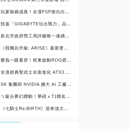
玩家敲碗成真！全漢FSP推出白色 VITA PM MIT 1000W 靜音電源純白上市！ MIT 白金電源首度披上純白戰袍，支援 ATX 3.1、PCIe 5.1，10年保固！
技嘉「GIGABYTE玩出戰力」品牌活動8/3讓玩家「找到專屬配備」
新北市政府勞工局評鑑唯一連續三年獲獎企業！ 宏正三度榮膺新北市政府<友善移工企業>殊榮
《我獨自升級: ARISE》最新更新 成振宇覺醒闇影君主繼承者
勝負一眼看穿！程東啟動ROG西風之神 雙螢幕AI致勝全局
全漢經典聖武士全面進化 ATX3.1，價格不變！FSP VIC BD+ 電競入門最強銅牌電源！ ATX 3.1、全新壓紋線材、登錄享 5 年保固，打造新世代入門電競首選
SK 集團與 NVIDIA 擴大 AI 工廠與次世代記憶體策略合作 規模逾 5,000 億美元的 NVIDIA-SK AI 計畫（NVIDIA-SK AI Initiative）， 涵蓋 SK Telecom 最高達 2GW 的 AI 工廠，以及與 SK 海力士的長期 AI 記憶體合作
ㄅ級分夢幻聯動！華碩ｘT1聯名顯示卡全台盛大開賣
《七騎士Re:BIRTH》迎來強大的全新英雄[天劍]宣嵐 同步推出韓國主題劇情