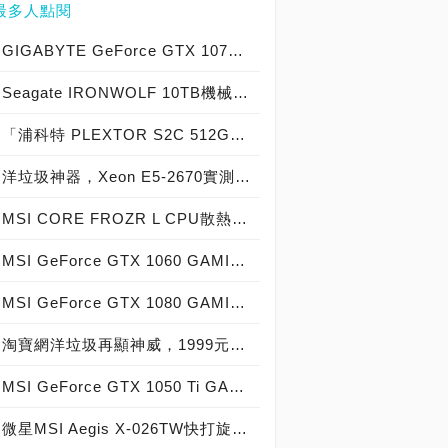
最多人點閱
GIGABYTE GeForce GTX 1070 Xtreme Gaming實測開箱，電競級顯示卡中的頂尖之作！
Seagate IRONWOLF 10TB機械硬碟實測開箱，氦氣填充那嘶狼守護者NAS HDD
「浦科特 PLEXTOR S2C 512GB SSD」實測開箱，超值型固態硬碟中的優質好貨！
洋垃圾神器，Xeon E5-2670實測開箱大作戰！
MSI CORE FROZR L CPU散熱器實測開箱，微星電競產品再添新兵
MSI GeForce GTX 1060 GAMING X 6G實測開箱，玩家級電競顯示卡中的神兵利器！
MSI GeForce GTX 1080 GAMING X 8G實測開箱，史上最強大Pascal自製顯示卡全面來襲！
淘寶網洋垃圾再顯神威，1999元買到8核心16執行緒Xeon E5-2670神器級處理器！
MSI GeForce GTX 1050 Ti GAMING X 4G實測開箱，中階電競顯示卡中的玩家精品！
微星MSI Aegis X-026TW快打旋風V同梱版實測開箱，VR電競桌機的頂尖之作！