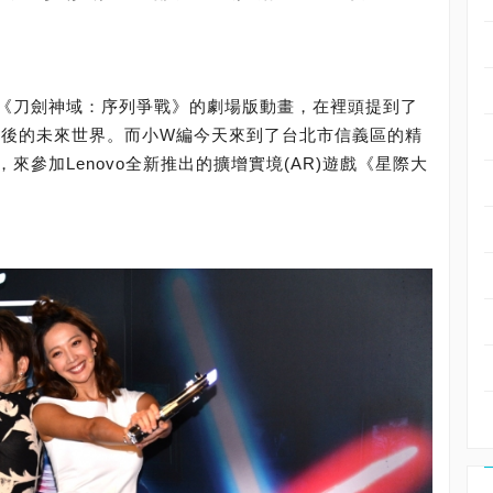
《刀劍神域：序列爭戰》的劇場版動畫，在裡頭提到了
行之後的未來世界。而小W編今天來到了台北市信義區的精
參加Lenovo全新推出的擴增實境(AR)遊戲《星際大