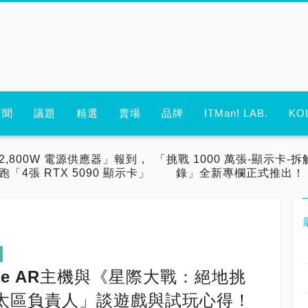
新聞
議題
精選
賣場
品牌
ITMan! LAB.
KO
2,800W 電源供應器」報到，
「挑戰 1000 萬張-顯示卡-拆
跑「4張 RTX 5090 顯示卡」
錄」全新專欄正式推出！
age AR主機與《星際大戰：絕地挑
太區負責人」談遊戲與試玩心得！