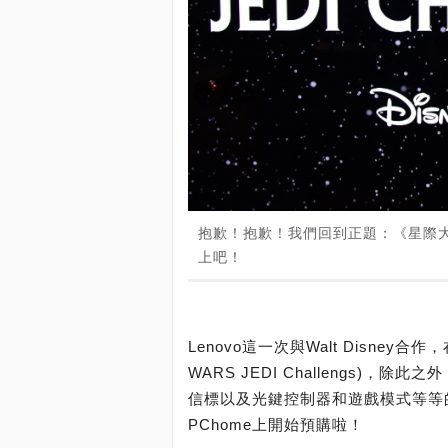
抱歉！抱歉！我們回到正題：《星際大戰：絕地
上吧！
Lenovo這一次與Walt Disne
WARS JEDI Challengs)，除此之
信標以及光鍵控制器和遊戲模式等等的內
PChome上開始預購啦！