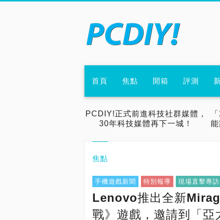
首頁
焦點
開箱
評測
PCDIY!正式前進科技社群媒體，
「
30年科技媒體再下一城！
能
焦點
手機遊戲新聞
特別報導
現場直擊專訪
Lenovo推出全新Mir
戰》遊戲，邀請到「亞