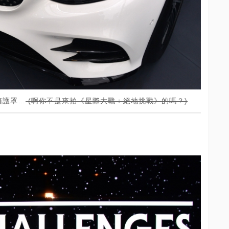
箱護罩…
(啊你不是來拍《星際大戰：絕地挑戰》的嗎？)