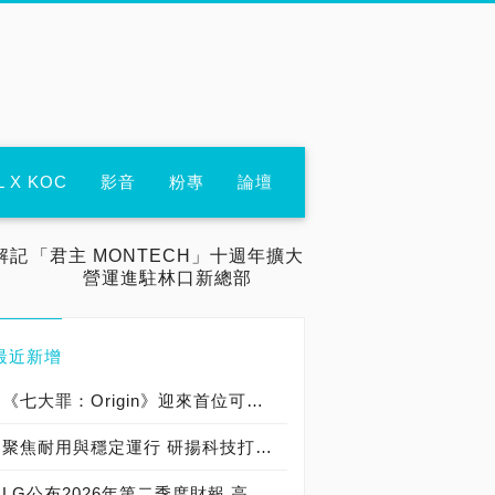
L X KOC
影音
粉專
論壇
解記
「君主 MONTECH」十週年擴大
營運進駐林口新總部
最近新增
《七大罪：Origin》迎來首位可遊玩十誡角色「德里艾利」
聚焦耐用與穩定運行 研揚科技打造新一代 COM Express Type 6 模組
LG公布2026年第二季度財報 高附加價值產品銷售成長與成本競爭力提升，營業獲利年增 147%