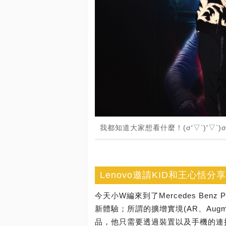
我都知道大家想看什麼！(σ′▽‵)′▽‵)
Lenovo邀請KID和王心恬
今天小W編來到了Mercedes Benz
新體驗；所謂的擴增實境(AR、Augme
品，他只需要透過裝置以及手機的連接